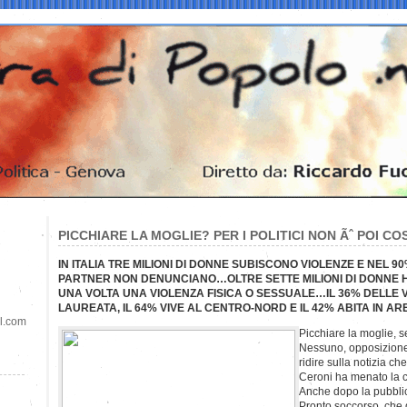
PICCHIARE LA MOGLIE? PER I POLITICI NON Ãˆ POI C
IN ITALIA TRE MILIONI DI DONNE SUBISCONO VIOLENZE E NEL 9
PARTNER NON DENUNCIANO…OLTRE SETTE MILIONI DI DONNE
UNA VOLTA UNA VIOLENZA FISICA O SESSUALE…IL 36% DELLE VI
LAUREATA, IL 64% VIVE AL CENTRO-NORD E IL 42% ABITA IN A
il.com
Picchiare la moglie, se
Nessuno, opposizione 
ridire sulla notizia c
Ceroni ha menato la c
Anche dopo la pubblic
Pronto soccorso, che