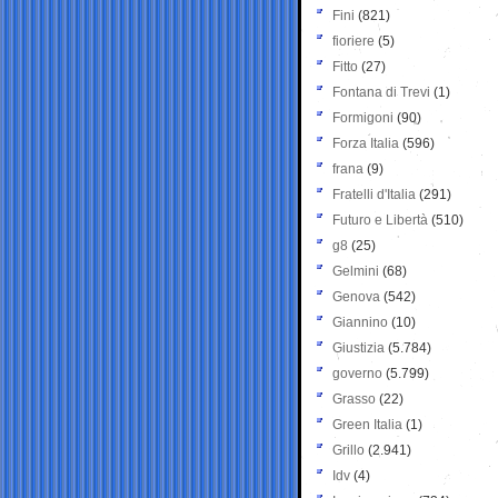
Fini
(821)
fioriere
(5)
Fitto
(27)
Fontana di Trevi
(1)
Formigoni
(90)
Forza Italia
(596)
frana
(9)
Fratelli d'Italia
(291)
Futuro e Libertà
(510)
g8
(25)
Gelmini
(68)
Genova
(542)
Giannino
(10)
Giustizia
(5.784)
governo
(5.799)
Grasso
(22)
Green Italia
(1)
Grillo
(2.941)
Idv
(4)