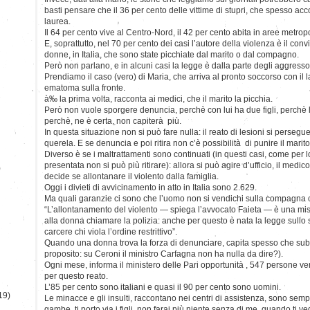
basti pensare che il 36 per cento delle vittime di stupri, che spesso a
laurea.
Il 64 per cento vive al Centro-Nord, il 42 per cento abita in aree metrop
E, soprattutto, nel 70 per cento dei casi l’autore della violenza è il convi
donne, in Italia, che sono state picchiate dal marito o dal compagno.
Però non parlano, e in alcuni casi la legge è dalla parte degli aggressor
Prendiamo il caso (vero) di Maria, che arriva al pronto soccorso con il
ematoma sulla fronte.
à‰ la prima volta, racconta ai medici, che il marito la picchia.
Però non vuole sporgere denuncia, perchè con lui ha due figli, perchè lu
perchè, ne è certa, non capiterà più.
In questa situazione non si può fare nulla: il reato di lesioni si persegu
querela. E se denuncia e poi ritira non c’è possibilità di punire il marito
Diverso è se i maltrattamenti sono continuati (in questi casi, come per l
presentata non si può più ritirare): allora si può agire d’ufficio, il medic
)
decide se allontanare il violento dalla famiglia.
Oggi i divieti di avvicinamento in atto in Italia sono 2.629.
Ma quali garanzie ci sono che l’uomo non si vendichi sulla compagna 
“L’allontanamento del violento — spiega l’avvocato Faieta — è una misu
alla donna chiamare la polizia: anche per questo è nata la legge sullo s
carcere chi viola l’ordine restrittivo”.
Quando una donna trova la forza di denunciare, capita spesso che subis
proposito: su Ceroni il ministro Carfagna non ha nulla da dire?).
Ogni mese, informa il ministero delle Pari opportunità , 547 persone v
per questo reato.
L’85 per cento sono italiani e quasi il 90 per cento sono uomini.
19)
Le minacce e gli insulti, raccontano nei centri di assistenza, sono semp
gambe, ti porto via i figli, non farai più niente senza di me, quando ti ve