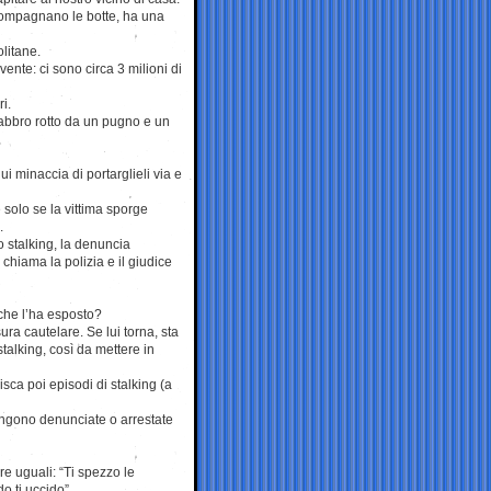
ccompagnano le botte, ha una
olitane.
vente: ci sono circa 3 milioni di
i.
 labbro rotto da un pugno e un
i minaccia di portarglieli via e
e solo se la vittima sporge
.
o stalking, la denuncia
o chiama la polizia e il giudice
che l’ha esposto?
ra cautelare. Se lui torna, sta
talking, così da mettere in
ca poi episodi di stalking (a
engono denunciate o arrestate
re uguali: “Ti spezzo le
do ti uccido”.