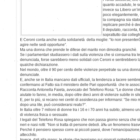
quanto accaduto, le s
invece su Libero un’int
poco elegantemente, 
la compagna sia stato
replicare perchè è de
Il deputato, racconta, 
soprattutto dai colleghi
E Ceroni conta anche sulla solidarietà della moglie: “Io non presenterò
agire nelle sedi opportune”.
Ma una donna che prende le difese del marito non dimostra granchè.
Se i parlamentari studiassero i dati sulla violenza che si consuma tra 
denunciata, forse sarebbero meno solidali con Ceroni e sentirebbero l
qualche dichiarazione.
Nel mondo, oltre il 90 per cento delle violenze perpetrate su una don
denunciate.
E, anche se in Italia mancano dati ufficiali, la tendenza a tacere sembr
confermano al Fatto sia il ministero delle Pari opportunità che le assoc
Racconta Antonella Faieta, avvocato del Telefono Rosa: “Le donne ch
aiutate lo fanno, in media, dopo oltre dieci anni di violenze subìte in sil
E, per lo più, si recano nei centri di assistenza per informarsi: “Se mio 
dopo una lite, può considerarsi reato?”.
In Italia oltre 7 milioni di donne tra i 16 e i 70 anni ha subito, almeno u
di violenza fisica o sessuale.
I legali del Telefono Rosa spiegano che non passa giorno senza che s
neri e nasi rotti: “Non si tratta di persone deboli. à‰ un fenomeno trasv
Perchè il pensiero spesso corre ai piccoli paesi, dove l’emancipazione,
attecchito.
Invece, dati alla mano, le storie che leggiamo sui giornali potrebbero ca