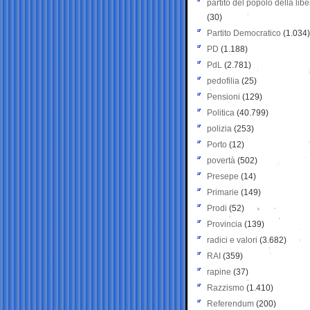
partito del popolo della libe
(30)
Partito Democratico
(1.034)
PD
(1.188)
PdL
(2.781)
pedofilia
(25)
Pensioni
(129)
Politica
(40.799)
polizia
(253)
Porto
(12)
povertà
(502)
Presepe
(14)
Primarie
(149)
Prodi
(52)
Provincia
(139)
radici e valori
(3.682)
RAI
(359)
rapine
(37)
Razzismo
(1.410)
Referendum
(200)