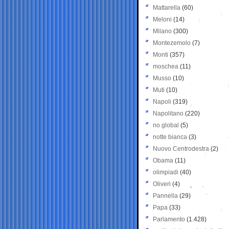
Mattarella
(60)
Meloni
(14)
Milano
(300)
Montezemolo
(7)
Monti
(357)
moschea
(11)
Musso
(10)
Muti
(10)
Napoli
(319)
Napolitano
(220)
no global
(5)
notte bianca
(3)
Nuovo Centrodestra
(2)
Obama
(11)
olimpiadi
(40)
Oliveri
(4)
Pannella
(29)
Papa
(33)
Parlamento
(1.428)