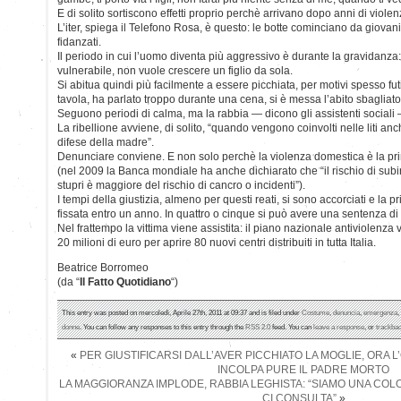
E di solito sortiscono effetti proprio perchè arrivano dopo anni di violen
L’iter, spiega il Telefono Rosa, è questo: le botte cominciano da giova
fidanzati.
Il periodo in cui l’uomo diventa più aggressivo è durante la gravidanza:
vulnerabile, non vuole crescere un figlio da sola.
Si abitua quindi più facilmente a essere picchiata, per motivi spesso fut
tavola, ha parlato troppo durante una cena, si è messa l’abito sbagliato
Seguono periodi di calma, ma la rabbia — dicono gli assistenti sociali 
La ribellione avviene, di solito, “quando vengono coinvolti nelle liti anc
difese della madre”.
Denunciare conviene. E non solo perchè la violenza domestica è la pr
(nel 2009 la Banca mondiale ha anche dichiarato che “il rischio di sub
stupri è maggiore del rischio di cancro o incidenti”).
I tempi della giustizia, almeno per questi reati, si sono accorciati e la
fissata entro un anno. In quattro o cinque si può avere una sentenza d
Nel frattempo la vittima viene assistita: il piano nazionale antiviolenza
20 milioni di euro per aprire 80 nuovi centri distribuiti in tutta Italia.
Beatrice Borromeo
(da “
Il Fatto Quotidiano
“)
This entry was posted on mercoledì, Aprile 27th, 2011 at 09:37 and is filed under
Costume
,
denuncia
,
emergenza
,
donne
. You can follow any responses to this entry through the
RSS 2.0
feed. You can
leave a response
, or
trackba
«
PER GIUSTIFICARSI DALL’AVER PICCHIATO LA MOGLIE, ORA L
INCOLPA PURE IL PADRE MORTO
LA MAGGIORANZA IMPLODE, RABBIA LEGHISTA: “SIAMO UNA COL
CI CONSULTA”
»