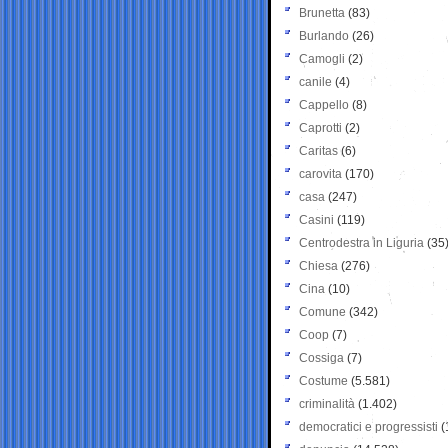
Brunetta
(83)
Burlando
(26)
Camogli
(2)
canile
(4)
Cappello
(8)
Caprotti
(2)
Caritas
(6)
carovita
(170)
casa
(247)
Casini
(119)
Centrodestra in Liguria
(35
Chiesa
(276)
Cina
(10)
Comune
(342)
Coop
(7)
Cossiga
(7)
Costume
(5.581)
criminalità
(1.402)
democratici e progressisti
(