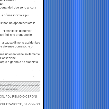
ze.
ni, quando i due sono ancora
 la donna incinta è più
ili: non ha apparecchiato la
.
— si manifesta di nuovo”.
he i figli che prendono le
ima causa di morte accidentale
ire violenze domestiche o
 prima udienza viene solitamente
i Cassazione.
 varato a gennaio ha stanziato
Giustizia
,
Politica
,
radici e valori
,
violenza sulle
ck
from your own site.
’ON. PDL REMIGIO CERONI
ONIA FRANCESE, SILVIO NON