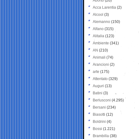
Aborto
(20)
Acca Larentia
(2)
Alcool
(3)
Alemanno
(150)
Alfano
(315)
Alitalia
(123)
Ambiente
(341)
AN
(210)
Animali
(74)
Arancioni
(2)
arte
(175)
Attentato
(329)
Auguri
(13)
Batini
(3)
Berlusconi
(4.295)
Bersani
(234)
Biasotti
(12)
Boldrini
(4)
Bossi
(1.221)
Brambilla
(38)