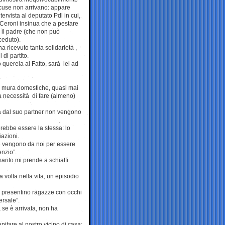
cuse non arrivano: appare
ervista al deputato Pdl in cui,
Ceroni insinua che a pestare
 il padre (che non può
ceduto).
ha ricevuto tanta solidarietà ,
 di partito.
 querela al Fatto, sarà lei ad
le mura domestiche, quasi mai
a necessità di fare (almeno)
na dal suo partner non vengono
erebbe essere la stessa: lo
iazioni.
e vengono da noi per essere
enzio”.
marito mi prende a schiaffi
na volta nella vita, un episodio
i presentino ragazze con occhi
ersale”.
 se è arrivata, non ha
pitare al nostro vicino di casa: