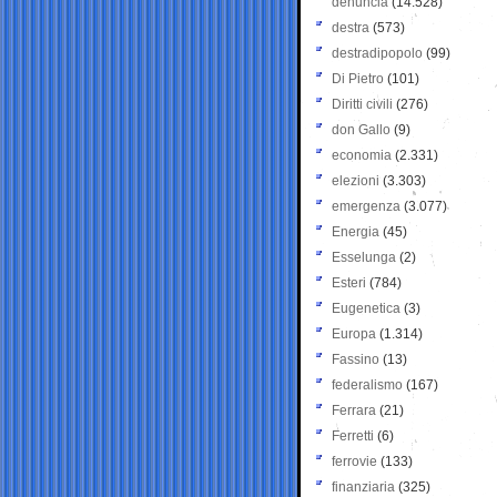
denuncia
(14.528)
destra
(573)
destradipopolo
(99)
Di Pietro
(101)
Diritti civili
(276)
don Gallo
(9)
economia
(2.331)
elezioni
(3.303)
emergenza
(3.077)
Energia
(45)
Esselunga
(2)
Esteri
(784)
Eugenetica
(3)
Europa
(1.314)
Fassino
(13)
federalismo
(167)
Ferrara
(21)
Ferretti
(6)
ferrovie
(133)
finanziaria
(325)