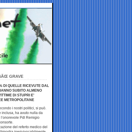
OSÃŒ GRAVE
0% DI QUELLE RICEVUTE DAL
 HANNO SUBITO ALMENO
TTIME DI STUPRI E’
REE METROPOLITANE
condo i nostri politici, si può.
inclusa, ha avuto nulla da
he l’onorevole Pdl Remigio
onsorte.
azione del referto medico del
 dimostra inequivocabilmente