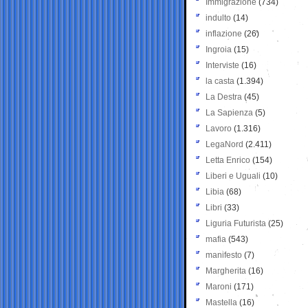
Immigrazione
(734)
indulto
(14)
inflazione
(26)
Ingroia
(15)
Interviste
(16)
la casta
(1.394)
La Destra
(45)
La Sapienza
(5)
Lavoro
(1.316)
LegaNord
(2.411)
Letta Enrico
(154)
Liberi e Uguali
(10)
Libia
(68)
Libri
(33)
Liguria Futurista
(25)
mafia
(543)
manifesto
(7)
Margherita
(16)
Maroni
(171)
Mastella
(16)