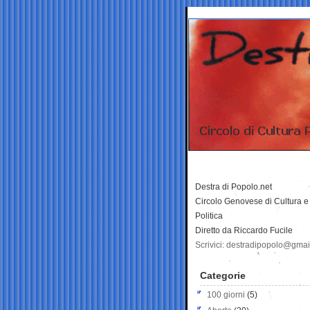
Destra di Popolo.net
Circolo Genovese di Cultura e
Politica
Diretto da Riccardo Fucile
Scrivici: destradipopolo@gma
Categorie
100 giorni
(5)