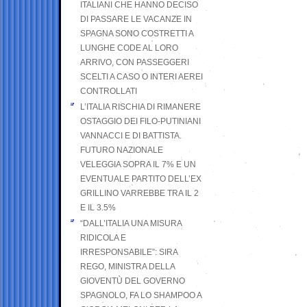
ITALIANI CHE HANNO DECISO
DI PASSARE LE VACANZE IN
SPAGNA SONO COSTRETTI A
LUNGHE CODE AL LORO
ARRIVO, CON PASSEGGERI
SCELTI A CASO O INTERI AEREI
CONTROLLATI
L’ITALIA RISCHIA DI RIMANERE
OSTAGGIO DEI FILO-PUTINIANI
VANNACCI E DI BATTISTA.
FUTURO NAZIONALE
VELEGGIA SOPRA IL 7% E UN
EVENTUALE PARTITO DELL’EX
GRILLINO VARREBBE TRA IL 2
E IL 3.5%
“DALL’ITALIA UNA MISURA
RIDICOLA E
IRRESPONSABILE”: SIRA
REGO, MINISTRA DELLA
GIOVENTÙ DEL GOVERNO
SPAGNOLO, FA LO SHAMPOO A