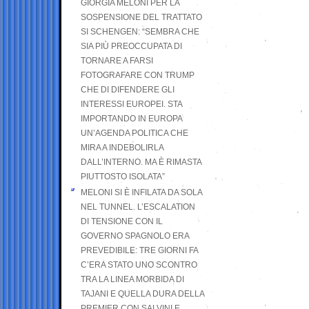
GIORGIA MELONI PER LA
SOSPENSIONE DEL TRATTATO
SI SCHENGEN: “SEMBRA CHE
SIA PIÙ PREOCCUPATA DI
TORNARE A FARSI
FOTOGRAFARE CON TRUMP
CHE DI DIFENDERE GLI
INTERESSI EUROPEI. STA
IMPORTANDO IN EUROPA
UN’AGENDA POLITICA CHE
MIRA A INDEBOLIRLA
DALL’INTERNO. MA È RIMASTA
PIUTTOSTO ISOLATA”
MELONI SI È INFILATA DA SOLA
NEL TUNNEL. L’ESCALATION
DI TENSIONE CON IL
GOVERNO SPAGNOLO ERA
PREVEDIBILE: TRE GIORNI FA
C’ERA STATO UNO SCONTRO
TRA LA LINEA MORBIDA DI
TAJANI E QUELLA DURA DELLA
PREMIER CON SALVINI E