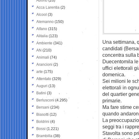
Aborto
(20)
Acca Larentia
(2)
Alcool
(3)
Alemanno
(150)
Alfano
(315)
Alitalia
(123)
Una settimana, q
Ambiente
(341)
candidati (Bersa
AN
(210)
concentra sulla b
Animali
(74)
Duecentomila le i
Arancioni
(2)
uffici elettorali 
arte
(175)
domenica.
Attentato
(329)
Sei milioni le s
Auguri
(13)
elettorali in ogn
Batini
(3)
del quartier gener
primarie.
Berlusconi
(4.295)
Ma fare stime ce
Bersani
(234)
quando andarono a
Biasotti
(12)
La preoccupazion
Boldrini
(4)
seggi tra i rappr
Bossi
(1.221)
Stavolta sono pr
Brambilla
(38)