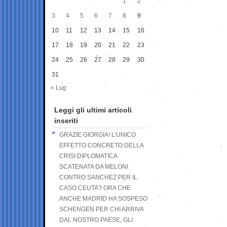
1
2
3
4
5
6
7
8
9
10
11
12
13
14
15
16
17
18
19
20
21
22
23
24
25
26
27
28
29
30
31
« Lug
Leggi gli ultimi articoli
inseriti
GRAZIE GIORGIA! L’UNICO
EFFETTO CONCRETO DELLA
CRISI DIPLOMATICA
SCATENATA DA MELONI
CONTRO SANCHEZ PER IL
CASO CEUTA? ORA CHE
ANCHE MADRID HA SOSPESO
SCHENGEN PER CHI ARRIVA
DAL NOSTRO PAESE, GLI