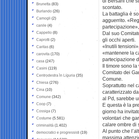
di Bersani che s
Brunetta
(83)
scontato.
Burlando
(26)
La battaglia è sop
Camogli
(2)
agguerrito. «Rego
canile
(4)
partecipazione», 
Cappello
(8)
Dal suo Comitato 
gli occhi aperti.
Caprotti
(2)
«Inutili tension
Caritas
(6)
«mantenere la c
carovita
(170)
partecipazione d
casa
(247)
Il timore sono la
Casini
(119)
Comitato dei Gar
Centrodestra in Liguria
(35)
Comune.
Chiesa
(276)
Soprattutto nel c
Cina
(10)
caratterizzato da
Comune
(342)
al Pd, sarebbe un
Coop
(7)
E questa è la pr
giorno ha invitat
Cossiga
(7)
volontari che ga
Costume
(5.581)
calare ombre di s
criminalità
(1.402)
Al punto che l’a
democratici e progressisti
(19)
massima attenzion