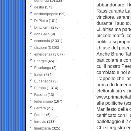
denuncia
(14.528)
abbandonare il l
destra
(573)
Rassicurante Lau
destradipopolo
(99)
vincitore, saranno
Di Pietro
(101)
durante il suo to
Diritti civili
(276)
«L’altissima part
don Gallo
(9)
piccole realtà c
economia
(2.331)
politica si propon
chiuse del poter
elezioni
(3.303)
Anche Bruno Tab
emergenza
(3.077)
particolare e co
Energia
(45)
cui il nostro Pae
Esselunga
(2)
cambiato e noi si
Esteri
(784)
L’appello che la
Eugenetica
(3)
prima di domenic
Europa
(1.314)
elettorali più vic
Fassino
(13)
www.primarieital
federalismo
(167)
alle politiche (sc
Ferrara
(21)
Manifesto della c
certificato con 
Ferretti
(6)
ballottaggio il 2
ferrovie
(133)
Chi si registra 
finanziaria
(325)