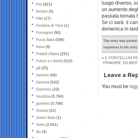
luogo diverso, sa
Fini
(821)
un aumento degli 
fioriere
(5)
passata tornata 
Fitto
(27)
Se ci sarà il ca
Fontana di Trevi
(1)
domenica in tard
Formigoni
(90)
Forza Italia
(596)
This entry was posted 
frana
(9)
responses to this entr
Fratelli d'Italia
(291)
«
IL PORCELLUM P
Futuro e Libertà
(510)
PRIMARIE, DILIBER
g8
(25)
Leave a Rep
Gelmini
(68)
Genova
(542)
You must be
log
Giannino
(10)
Giustizia
(5.784)
governo
(5.799)
Grasso
(22)
Green Italia
(1)
Grillo
(2.941)
Idv
(4)