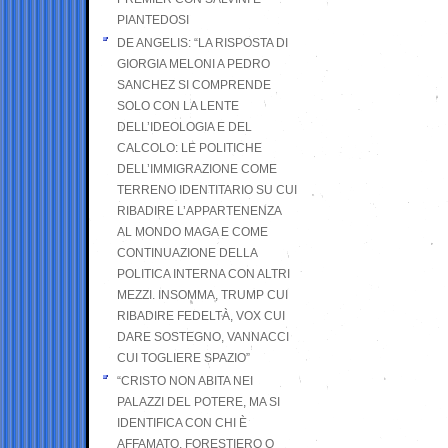
PIANTEDOSI
DE ANGELIS: “LA RISPOSTA DI
GIORGIA MELONI A PEDRO
SANCHEZ SI COMPRENDE
SOLO CON LA LENTE
DELL’IDEOLOGIA E DEL
CALCOLO: LE POLITICHE
DELL’IMMIGRAZIONE COME
TERRENO IDENTITARIO SU CUI
RIBADIRE L’APPARTENENZA
AL MONDO MAGA E COME
CONTINUAZIONE DELLA
POLITICA INTERNA CON ALTRI
MEZZI. INSOMMA, TRUMP CUI
RIBADIRE FEDELTÀ, VOX CUI
DARE SOSTEGNO, VANNACCI
CUI TOGLIERE SPAZIO”
“CRISTO NON ABITA NEI
PALAZZI DEL POTERE, MA SI
IDENTIFICA CON CHI È
AFFAMATO, FORESTIERO O