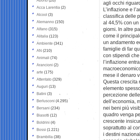
Aborto
(20)
agli occhi riguard
Acca Larentia
(2)
L’inflazione e l
Alcool
(3)
classifica delle 
Alemanno
(150)
al 44,5% con un 
giorni. In altre p
Alfano
(315)
come il principa
Alitalia
(123)
un andamento eco
Ambiente
(341)
famiglie di far qu
AN
(210)
con stipendi che
Animali
(74)
l’inflazione entr
Arancioni
(2)
macroeconomico 
arte
(175)
mese il denaro v
Attentato
(329)
Questa crescita 
Auguri
(13)
elemento spesso 
Batini
(3)
percezione delle
dell’economia, m
Berlusconi
(4.295)
nei beni più visi
Bersani
(234)
quadro venga per
Biasotti
(12)
crescente insicu
Boldrini
(4)
soprattutto al c
Bossi
(1.221)
i destini naziona
Brambilla
(38)