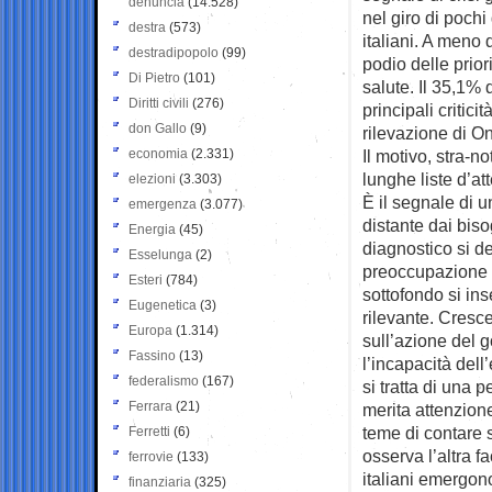
denuncia
(14.528)
nel giro di pochi 
destra
(573)
italiani. A meno 
destradipopolo
(99)
podio delle prior
Di Pietro
(101)
salute. Il 35,1% 
Diritti civili
(276)
principali critic
don Gallo
(9)
rilevazione di O
economia
(2.331)
Il motivo, stra-n
lunghe liste d’at
elezioni
(3.303)
È il segnale di 
emergenza
(3.077)
distante dai bis
Energia
(45)
diagnostico si de
Esselunga
(2)
preoccupazione f
Esteri
(784)
sottofondo si in
Eugenetica
(3)
rilevante. Cresce
Europa
(1.314)
sull’azione del g
Fassino
(13)
l’incapacità del
federalismo
(167)
si tratta di una 
Ferrara
(21)
merita attenzion
teme di contare 
Ferretti
(6)
osserva l’altra f
ferrovie
(133)
italiani emergono
finanziaria
(325)