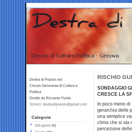
RISCHIO GU
Destra di Popolo.net
Circolo Genovese di Cultura e
SONDAGGIO GH
Politica
CRESCE LA SF
Diretto da Riccardo Fucile
In poco meno di 
Scrivici: destradipopolo@gmail.com
gerarchia delle
p
una semplice vari
Categorie
clima che si sta
100 giorni
(5)
percezione delle 