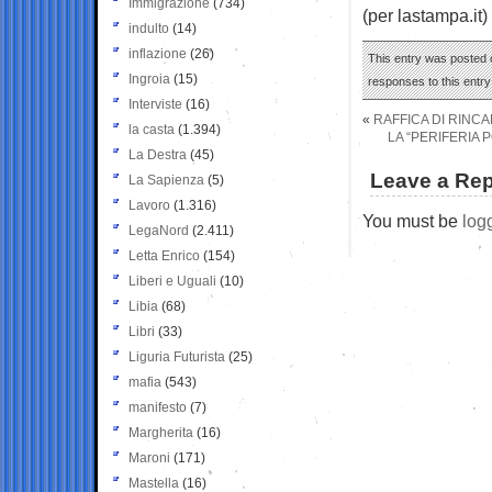
Immigrazione
(734)
(per lastampa.it)
indulto
(14)
inflazione
(26)
This entry was posted 
Ingroia
(15)
responses to this entr
Interviste
(16)
«
RAFFICA DI RINCA
la casta
(1.394)
LA “PERIFERIA P
La Destra
(45)
Leave a Rep
La Sapienza
(5)
Lavoro
(1.316)
You must be
log
LegaNord
(2.411)
Letta Enrico
(154)
Liberi e Uguali
(10)
Libia
(68)
Libri
(33)
Liguria Futurista
(25)
mafia
(543)
manifesto
(7)
Margherita
(16)
Maroni
(171)
Mastella
(16)