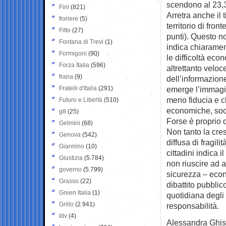
scendono al 23,3
Fini
(821)
Arretra anche il 
fioriere
(5)
territorio di fron
Fitto
(27)
punti). Questo n
Fontana di Trevi
(1)
indica chiarame
Formigoni
(90)
le difficoltà eco
Forza Italia
(596)
altrettanto veloc
frana
(9)
dell’informazion
Fratelli d'Italia
(291)
emerge l’immagi
meno fiducia e c
Futuro e Libertà
(510)
economiche, soci
g8
(25)
Forse è proprio q
Gelmini
(68)
Non tanto la cre
Genova
(542)
diffusa di fragil
Giannino
(10)
cittadini indica 
Giustizia
(5.784)
non riuscire ad 
governo
(5.799)
sicurezza – econo
Grasso
(22)
dibattito pubblic
Green Italia
(1)
quotidiana degli 
Grillo
(2.941)
responsabilità.
Idv
(4)
Alessandra Ghisl