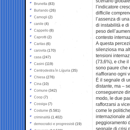
scenario globale.
Brunetta
(83)
l’indicatore cre
Burlando
(26)
difficile comprend
Camogli
(2)
l’assenza di una
canile
(4)
di instabilità e d
Cappello
(8)
peso dell’aumento
contesto interna
Caprotti
(2)
A questa percezio
Caritas
(6)
silenziosa ma alt
carovita
(170)
tensioni internaz
casa
(247)
(73,6%), e che il
Casini
(119)
sono paure che e
Centrodestra in Liguria
(35)
riaffiorano ogni 
Chiesa
(276)
È il segnale di u
Cina
(10)
distante, ma – s
Comune
(342)
conseguenze dire
Coop
(7)
modo, le due pau
rafforzarsi a vice
Cossiga
(7)
come le politiche 
Costume
(5.581)
internazionale al
criminalità
(1.402)
peggioramento de
democratici e progressisti
(19)
segnale di crisi 