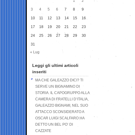
1
2
3
4
5
6
7
8
9
10
11
12
13
14
15
16
17
18
19
20
21
22
23
24
25
26
27
28
29
30
31
« Lug
Leggi gli ultimi articoli
inseriti
MA CHE GALEAZZO DICI? TI
SERVE UN BIGNAMINO DI
STORIA. IL CAPOGRUPPO ALLA
CAMERA DI FRATELLI D’ITALIA,
GALEAZZO BIGNAMI, NEL SUO
ATTACCO SCONSIDERATO A
OSCAR LUIGI SCALFARO HA
DETTO UN BEL PO’ DI
CAZZATE