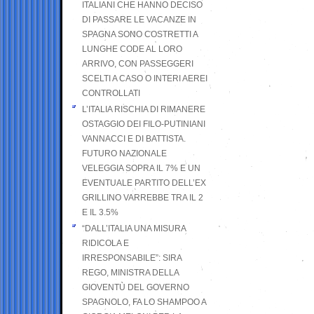
ITALIANI CHE HANNO DECISO
DI PASSARE LE VACANZE IN
SPAGNA SONO COSTRETTI A
LUNGHE CODE AL LORO
ARRIVO, CON PASSEGGERI
SCELTI A CASO O INTERI AEREI
CONTROLLATI
L’ITALIA RISCHIA DI RIMANERE
OSTAGGIO DEI FILO-PUTINIANI
VANNACCI E DI BATTISTA.
FUTURO NAZIONALE
VELEGGIA SOPRA IL 7% E UN
EVENTUALE PARTITO DELL’EX
GRILLINO VARREBBE TRA IL 2
E IL 3.5%
“DALL’ITALIA UNA MISURA
RIDICOLA E
IRRESPONSABILE”: SIRA
REGO, MINISTRA DELLA
GIOVENTÙ DEL GOVERNO
SPAGNOLO, FA LO SHAMPOO A