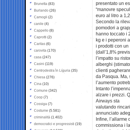
presentato un es
Brunetta
(83)
“manovre specula
Burlando
(26)
euro al litro a 1
Camogli
(2)
Secondo la rilev
canile
(4)
pomodori a grappo
Cappello
(8)
hanno toccato i 2
Caprotti
(2)
kg e i peperoni a
Caritas
(6)
i prodotti con u
carovita
(170)
(dall’1,8% previs
casa
(247)
l’impatto su risto
alberghi (stimato
Casini
(119)
clienti pagherann
Centrodestra in Liguria
(35)
da Pasqua. Ma, 
Chiesa
(276)
l’aumento potrebb
Cina
(10)
Intanto l’impenn
Comune
(342)
alzare i prezzi. 
Coop
(7)
Airways sta
Cossiga
(7)
valutando rincari
Costume
(5.581)
annunciato adegu
criminalità
(1.402)
Infine, l’allarme 
democratici e progressisti
(19)
commissiona i lav