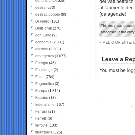
denuncia
(14.528)
derivati petrolch
all’aumento dei c
destra
(573)
(da agenzie)
destradipopolo
(99)
Di Pietro
(101)
This entry was posted 
Diritti civili
(276)
responses to this entr
don Gallo
(9)
economia
(2.331)
«
MEDIO ORIENTE, 
elezioni
(3.303)
emergenza
(3.077)
Leave a Rep
Energia
(45)
You must be
log
Esselunga
(2)
Esteri
(784)
Eugenetica
(3)
Europa
(1.314)
Fassino
(13)
federalismo
(167)
Ferrara
(21)
Ferretti
(6)
ferrovie
(133)
finanziaria
(325)