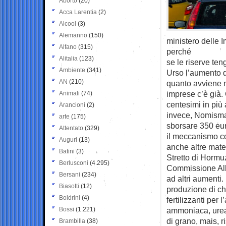
Aborto
(20)
Acca Larentia
(2)
Alcool
(3)
Alemanno
(150)
ministero delle 
Alfano
(315)
perché
Alitalia
(123)
se le riserve ten
Ambiente
(341)
Urso l’aumento de
AN
(210)
quanto avviene ne
imprese c’è già. 
Animali
(74)
centesimi in più a
Arancioni
(2)
invece, Nomisma 
arte
(175)
sborsare 350 eur
Attentato
(329)
il meccanismo co
Auguri
(13)
anche altre mater
Batini
(3)
Stretto di Hormuz
Berlusconi
(4.295)
Commissione Alle
Bersani
(234)
ad altri aumenti.
Biasotti
(12)
produzione di chi
Boldrini
(4)
fertilizzanti per 
Bossi
(1.221)
ammoniaca, urea, 
di grano, mais, r
Brambilla
(38)