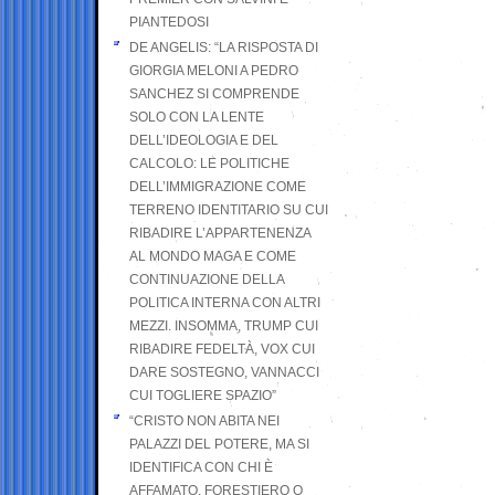
PIANTEDOSI
DE ANGELIS: “LA RISPOSTA DI
GIORGIA MELONI A PEDRO
SANCHEZ SI COMPRENDE
SOLO CON LA LENTE
DELL’IDEOLOGIA E DEL
CALCOLO: LE POLITICHE
DELL’IMMIGRAZIONE COME
TERRENO IDENTITARIO SU CUI
RIBADIRE L’APPARTENENZA
AL MONDO MAGA E COME
CONTINUAZIONE DELLA
POLITICA INTERNA CON ALTRI
MEZZI. INSOMMA, TRUMP CUI
RIBADIRE FEDELTÀ, VOX CUI
DARE SOSTEGNO, VANNACCI
CUI TOGLIERE SPAZIO”
“CRISTO NON ABITA NEI
PALAZZI DEL POTERE, MA SI
IDENTIFICA CON CHI È
AFFAMATO, FORESTIERO O