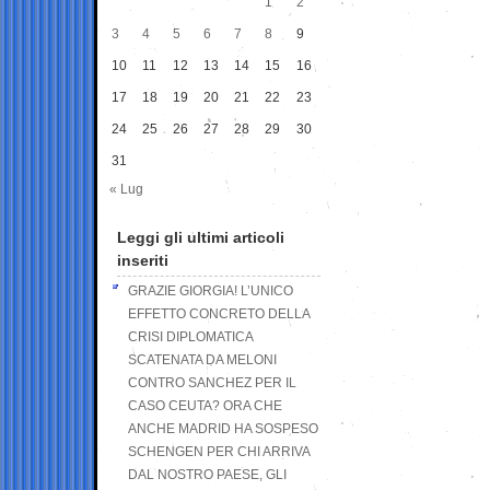
1
2
3
4
5
6
7
8
9
10
11
12
13
14
15
16
17
18
19
20
21
22
23
24
25
26
27
28
29
30
31
« Lug
Leggi gli ultimi articoli
inseriti
GRAZIE GIORGIA! L’UNICO
EFFETTO CONCRETO DELLA
CRISI DIPLOMATICA
SCATENATA DA MELONI
CONTRO SANCHEZ PER IL
CASO CEUTA? ORA CHE
ANCHE MADRID HA SOSPESO
SCHENGEN PER CHI ARRIVA
DAL NOSTRO PAESE, GLI