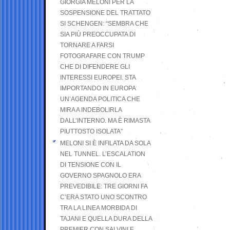
GIORGIA MELONI PER LA
SOSPENSIONE DEL TRATTATO
SI SCHENGEN: “SEMBRA CHE
SIA PIÙ PREOCCUPATA DI
TORNARE A FARSI
FOTOGRAFARE CON TRUMP
CHE DI DIFENDERE GLI
INTERESSI EUROPEI. STA
IMPORTANDO IN EUROPA
UN’AGENDA POLITICA CHE
MIRA A INDEBOLIRLA
DALL’INTERNO. MA È RIMASTA
PIUTTOSTO ISOLATA”
MELONI SI È INFILATA DA SOLA
NEL TUNNEL. L’ESCALATION
DI TENSIONE CON IL
GOVERNO SPAGNOLO ERA
PREVEDIBILE: TRE GIORNI FA
C’ERA STATO UNO SCONTRO
TRA LA LINEA MORBIDA DI
TAJANI E QUELLA DURA DELLA
PREMIER CON SALVINI E