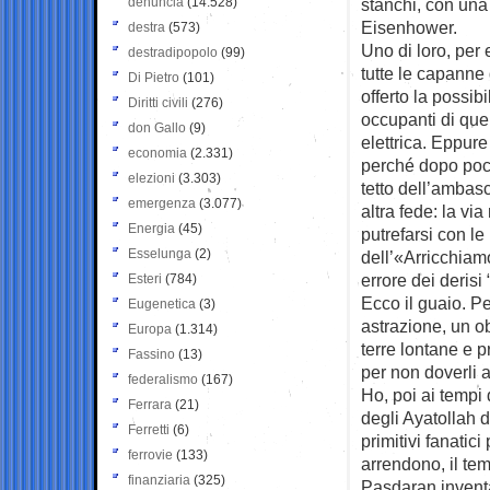
denuncia
(14.528)
stanchi, con una
Eisenhower.
destra
(573)
Uno di loro, per 
destradipopolo
(99)
tutte le capanne
Di Pietro
(101)
offerto la possibi
Diritti civili
(276)
occupanti di quel
don Gallo
(9)
elettrica. Eppure
economia
(2.331)
perché dopo pochi
elezioni
(3.303)
tetto dell’ambas
emergenza
(3.077)
altra fede: la via
Energia
(45)
putrefarsi con le
Esselunga
(2)
dell’«Arricchiam
errore dei deris
Esteri
(784)
Ecco il guaio. Pe
Eugenetica
(3)
astrazione, un ob
Europa
(1.314)
terre lontane e p
Fassino
(13)
per non doverli a
federalismo
(167)
Ho, poi ai tempi 
Ferrara
(21)
degli Ayatollah d
Ferretti
(6)
primitivi fanatic
ferrovie
(133)
arrendono, il te
finanziaria
(325)
Pasdaran inven