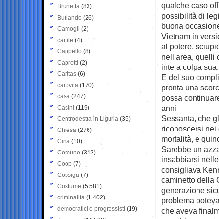
qualche caso offr
Brunetta
(83)
possibilità di l
Burlando
(26)
buona occasione
Camogli
(2)
Vietnam in versi
canile
(4)
al potere, sciupio
Cappello
(8)
nell’area, quelli 
Caprotti
(2)
intera colpa sua.
Caritas
(6)
E del suo compli
carovita
(170)
pronta una scorc
casa
(247)
possa continuare
anni
Casini
(119)
Sessanta, che gl
Centrodestra in Liguria
(35)
riconoscersi nei
Chiesa
(276)
mortalità, e quin
Cina
(10)
Sarebbe un azzar
Comune
(342)
insabbiarsi nelle
Coop
(7)
consigliava Kenn
Cossiga
(7)
caminetto della 
Costume
(5.581)
generazione sicur
criminalità
(1.402)
problema poteva e
democratici e progressisti
(19)
che aveva finalm