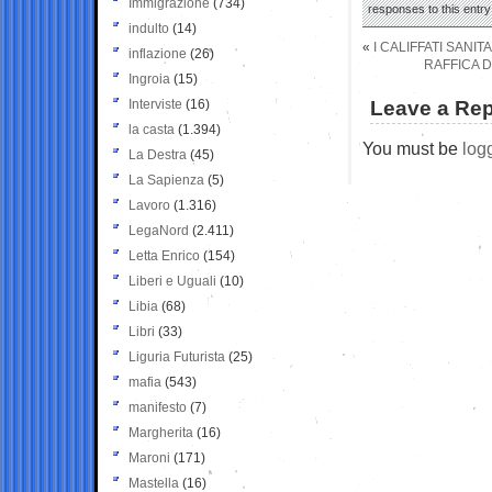
Immigrazione
(734)
responses to this entr
indulto
(14)
«
I CALIFFATI SANI
inflazione
(26)
RAFFICA D
Ingroia
(15)
Interviste
(16)
Leave a Rep
la casta
(1.394)
You must be
log
La Destra
(45)
La Sapienza
(5)
Lavoro
(1.316)
LegaNord
(2.411)
Letta Enrico
(154)
Liberi e Uguali
(10)
Libia
(68)
Libri
(33)
Liguria Futurista
(25)
mafia
(543)
manifesto
(7)
Margherita
(16)
Maroni
(171)
Mastella
(16)