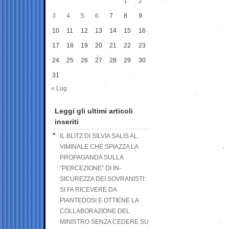
1
2
3
4
5
6
7
8
9
10
11
12
13
14
15
16
17
18
19
20
21
22
23
24
25
26
27
28
29
30
31
« Lug
Leggi gli ultimi articoli
inseriti
IL BLITZ DI SILVIA SALIS AL
VIMINALE CHE SPIAZZA LA
PROPAGANDA SULLA
“PERCEZIONE” DI IN-
SICUREZZA DEI SOVRANISTI:
SI FA RICEVERE DA
PIANTEDOSI E OTTIENE LA
COLLABORAZIONE DEL
MINISTRO SENZA CEDERE SU