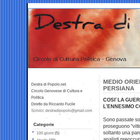
MEDIO ORIE
Destra di Popolo.net
PERSIANA
Circolo Genovese di Cultura e
Politica
COSI’ LA GUE
Diretto da Riccardo Fucile
L’ENNESIMO C
Scrivici: destradipopolo@gmail.com
Sono passate solt
Categorie
proseguono
“vi
soltanto una par
100 giorni
(5)
analisti preoccu