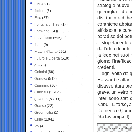
Fini
(821)
strategie nuove: 
fioriere
(5)
guerriglia, i dr
distributore di be
Fitto
(27)
coraniche abbia
Fontana di Trevi
(1)
affidato alle cur
Formigoni
(90)
paradiso dei pe
Forza Italia
(596)
È stupefacente c
frana
(9)
dall’idea di pote
Fratelli d'Italia
(291)
la fede nei suoi 
Futuro e Libertà
(510)
giorno l’ineffica
g8
(25)
credenti.
Gelmini
(68)
E ogni volta da 
Genova
(542)
Harward e affari
disavventura pre
Giannino
(10)
grave, un vetro r
Giustizia
(5.784)
interi sono stati
governo
(5.799)
Kabul. E forse, 
Grasso
(22)
Domenico Quiri
Green Italia
(1)
(da lastampa.it)
Grillo
(2.941)
Idv
(4)
This entry was posted 