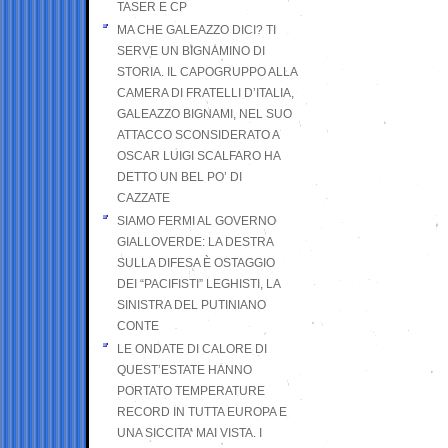
TASER E CP
MA CHE GALEAZZO DICI? TI
SERVE UN BIGNAMINO DI
STORIA. IL CAPOGRUPPO ALLA
CAMERA DI FRATELLI D’ITALIA,
GALEAZZO BIGNAMI, NEL SUO
ATTACCO SCONSIDERATO A
OSCAR LUIGI SCALFARO HA
DETTO UN BEL PO’ DI
CAZZATE
SIAMO FERMI AL GOVERNO
GIALLOVERDE: LA DESTRA
SULLA DIFESA È OSTAGGIO
DEI “PACIFISTI” LEGHISTI, LA
SINISTRA DEL PUTINIANO
CONTE
LE ONDATE DI CALORE DI
QUEST’ESTATE HANNO
PORTATO TEMPERATURE
RECORD IN TUTTA EUROPA E
UNA SICCITA’ MAI VISTA. I