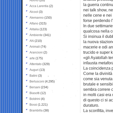
Aborto
(20)
la guerra continua
Acca Larentia
(2)
nei talk show, ne
Alcool
(3)
nelle cene e nei 
Alemanno
(150)
forse perdendo 
Alfano
(315)
In due settimane
Alitalia
(123)
qualcosa nella c
Ambiente
(341)
Si insinua il dub
AN
(210)
la nuova stazione 
macerie e odi anc
Animali
(74)
trucido e super k
Arancioni
(2)
«gli Ayatollah t
arte
(175)
infausta metafora
Attentato
(329)
La coincidenza 
Auguri
(13)
Come la divinità 
Batini
(3)
come sia venuta e
Berlusconi
(4.295)
brutale e sensibi
Bersani
(234)
sembra correre c
Biasotti
(12)
in molti casi era
Boldrini
(4)
di questo ci si a
Bossi
(1.221)
duraturo.
La sconfitta, inv
Brambilla
(38)