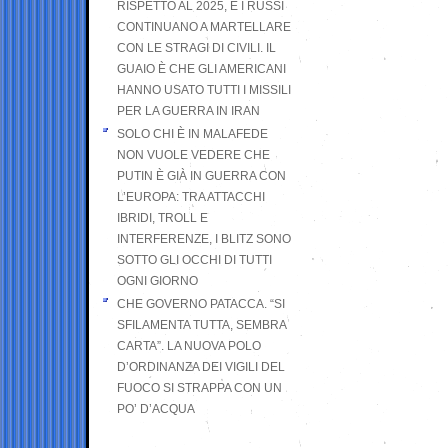
RISPETTO AL 2025, E I RUSSI
CONTINUANO A MARTELLARE
CON LE STRAGI DI CIVILI. IL
GUAIO È CHE GLI AMERICANI
HANNO USATO TUTTI I MISSILI
PER LA GUERRA IN IRAN
SOLO CHI È IN MALAFEDE
NON VUOLE VEDERE CHE
PUTIN È GIÀ IN GUERRA CON
L’EUROPA: TRA ATTACCHI
IBRIDI, TROLL E
INTERFERENZE, I BLITZ SONO
SOTTO GLI OCCHI DI TUTTI
OGNI GIORNO
CHE GOVERNO PATACCA. “SI
SFILAMENTA TUTTA, SEMBRA
CARTA”. LA NUOVA POLO
D’ORDINANZA DEI VIGILI DEL
FUOCO SI STRAPPA CON UN
PO’ D’ACQUA