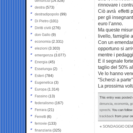
denuncia
(14.528)
rinnovare i contr
destra
(573)
Ciò avrà effetti 
destradipopolo
(99)
per gli insegnanti
Di Pietro
(101)
euro l’anno.
Diritti civili
(276)
Ma queste misure
don Gallo
(9)
livello, famigli
economia
(2.331)
Con un emendame
opportuno si arr
elezioni
(3.303)
mentre i pedaggi
emergenza
(3.077)
E il segnale for
Energia
(45)
taglio del 50% al
Esselunga
(2)
Ve lo hanno vend
Esteri
(784)
“Scherzi a parte”
Eugenetica
(3)
La prossima volt
Europa
(1.314)
Fassino
(13)
This entry was posted o
federalismo
(167)
denuncia
,
economia
,
g
Ferrara
(21)
sprechi
. You can follo
trackback
from your ow
Ferretti
(6)
ferrovie
(133)
«
SONDAGGIO DEMOS
finanziaria
(325)