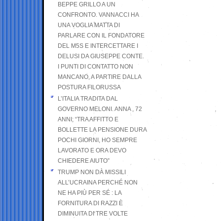
BEPPE GRILLO A UN
CONFRONTO. VANNACCI HA
UNA VOGLIA MATTA DI
PARLARE CON IL FONDATORE
DEL M5S E INTERCETTARE I
DELUSI DA GIUSEPPE CONTE.
I PUNTI DI CONTATTO NON
MANCANO, A PARTIRE DALLA
POSTURA FILORUSSA
L’ITALIA TRADITA DAL
GOVERNO MELONI. ANNA , 72
ANNI; “TRA AFFITTO E
BOLLETTE LA PENSIONE DURA
POCHI GIORNI, HO SEMPRE
LAVORATO E ORA DEVO
CHIEDERE AIUTO”
TRUMP NON DÀ MISSILI
ALL’UCRAINA PERCHÉ NON
NE HA PIÙ PER SÉ : LA
FORNITURA DI RAZZI È
DIMINUITA DI TRE VOLTE