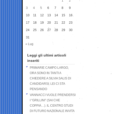
1
2
3
4
5
6
7
8
9
10
11
12
13
14
15
16
17
18
19
20
21
22
23
24
25
26
27
28
29
30
31
« Lug
Leggi gli ultimi articoli
inseriti
PRIMARIE CAMPO LARGO,
ORA SONO IN TANTI A
CHIEDERE A SILVIA SALIS DI
CANDIDARSI: LEI CI STA
PENSANDO
VANNACCI VUOLE PRENDERSI
I “GRILLINI” (SAI CHE
COPPIA…). IL CENTRO STUDI
DI FUTURO NAZIONALE INVITA