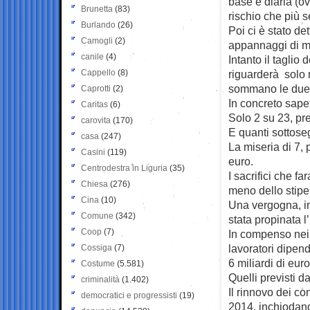
base e diaria (o
Brunetta
(83)
rischio che più 
Burlando
(26)
Poi ci è stato de
Camogli
(2)
appannaggi di min
canile
(4)
Intanto il tagli
Cappello
(8)
riguarderà solo 
sommano le due 
Caprotti
(2)
In concreto sapet
Caritas
(6)
Solo 2 su 23, pr
carovita
(170)
E quanti sottoseg
casa
(247)
La miseria di 7, 
Casini
(119)
euro.
Centrodestra in Liguria
(35)
I sacrifici che 
Chiesa
(276)
meno dello stipe
Cina
(10)
Una vergogna, in
Comune
(342)
stata propinata l’
Coop
(7)
In compenso nei 
lavoratori dipend
Cossiga
(7)
6 miliardi di euro
Costume
(5.581)
Quelli previsti d
criminalità
(1.402)
Il rinnovo dei co
democratici e progressisti
(19)
2014, inchiodand