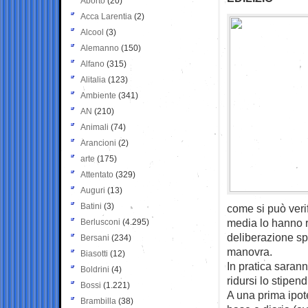
Aborto
(20)
Acca Larentia
(2)
Alcool
(3)
Alemanno
(150)
Alfano
(315)
Alitalia
(123)
Ambiente
(341)
AN
(210)
Animali
(74)
Arancioni
(2)
arte
(175)
Attentato
(329)
Auguri
(13)
Batini
(3)
come si può verif
media lo hanno ri
Berlusconi
(4.295)
deliberazione sp
Bersani
(234)
manovra.
Biasotti
(12)
In pratica saran
Boldrini
(4)
ridursi lo stipend
Bossi
(1.221)
A una prima ipot
Brambilla
(38)