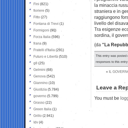
Fini
(821)
la minaccia russa
fioriere
(5)
straniera e in g
raggiungono fors
Fitto
(27)
livello del disav
Fontana di Trevi
(1)
Tra esigenze eco
Formigoni
(90)
sordina, il gover
Forza Italia
(596)
frana
(9)
(da
“La Repubb
Fratelli d'Italia
(291)
This entry was posted o
Futuro e Libertà
(510)
responses to this entr
g8
(25)
Gelmini
(68)
«
IL GOVERN
Genova
(542)
Giannino
(10)
Leave a Rep
Giustizia
(5.784)
governo
(5.799)
You must be
log
Grasso
(22)
Green Italia
(1)
Grillo
(2.941)
Idv
(4)