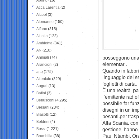
Aborto
(20)
Acca Larentia
(2)
Alcool
(3)
Alemanno
(150)
Alfano
(315)
Alitalia
(123)
Ambiente
(341)
AN
(210)
posseggono una c
Animali
(74)
elementari.
Arancioni
(2)
Quando in fabbric
arte
(175)
linguaggio dei s
Attentato
(329)
foglietti di carta.
Auguri
(13)
È una realtrà pa
Batini
(3)
l’emittente radi
Berlusconi
(4.295)
possibile far fun
Bersani
(234)
disegni in un imp
Biasotti
(12)
pesanti per trasp
Boldrini
(4)
Alla Scania, co
Bossi
(1.221)
gestione, hanno
Paul Ntambi. Ora
Brambilla
(38)