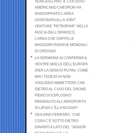
VENEZUELANO .IL COLOSSO
AMERICANO CHEVRON HA
RADDOPPIATO L’AREA
ASSEGNATA ALLA JOINT
VENTURE “PETROPIAR” NELLA
FASCIA DELL’ORINOCO,
L’AREA CHE OSPITA LE
MAGGIORI RISERVE MONDIALI
DI GREGGIO
LA GERMANIA SI CONFERMA IL
VENTRE MOLLE DELL’EUROPA
(PER LA GIOIA DI PUTIN). COME
MAI I TEDESCHI NON
VOGLIONO AMMETTERE CHE
DIETRO AL CASO DEL DRONE
PIENO DI ESPLOSIVO
RINVENUTO ALL’AEROPORTO
DI LIPSIA C’È LA RUSSIA?
GIULIANO FERRARA: ’CHE
COSA C’È SOTTO DIETRO
DAVANTI A LATO DEL “SIGNOR