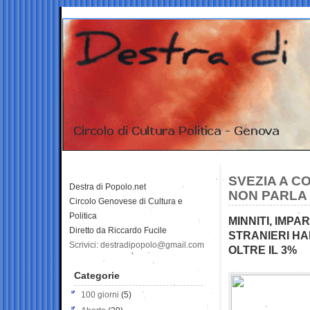
SVEZIA A C
Destra di Popolo.net
NON PARLA
Circolo Genovese di Cultura e
Politica
MINNITI, IMPA
Diretto da Riccardo Fucile
STRANIERI HA
Scrivici: destradipopolo@gmail.com
OLTRE IL 3%
Categorie
100 giorni
(5)