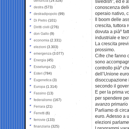
denuncia
(14.528)
swedish”, ed è a
conoscenza dello
destra
(573)
operaio nativo, c
destradipopolo
(99)
Il boom delle as
Di Pietro
(101)
crescita, tuttora
Diritti civili
(276)
dovuta a piàº fat
don Gallo
(9)
industriale e tec
economia
(2.331)
La crescita previ
elezioni
(3.303)
prossimo.
emergenza
(3.077)
Cifre che fanno 
Energia
(45)
sono accompagna
Esselunga
(2)
controllo piàº ch
dell’Unione euro
Esteri
(784)
disoccupazione in
Eugenetica
(3)
secondo il gover
Europa
(1.314)
E per la prima vo
Fassino
(13)
per spendere per
federalismo
(167)
avanzo primario d
Ferrara
(21)
Parliamo di circa
Ferretti
(6)
euro. Adesso a u
ferrovie
(133)
elezioni parlame
finanziaria
(325)
I programmi vara