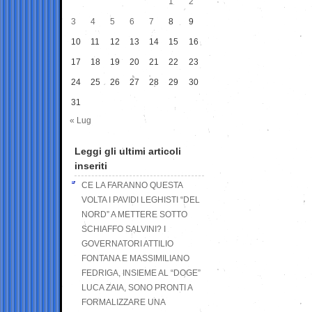
1
2
3
4
5
6
7
8
9
10
11
12
13
14
15
16
17
18
19
20
21
22
23
24
25
26
27
28
29
30
31
« Lug
Leggi gli ultimi articoli
inseriti
CE LA FARANNO QUESTA
VOLTA I PAVIDI LEGHISTI “DEL
NORD” A METTERE SOTTO
SCHIAFFO SALVINI? I
GOVERNATORI ATTILIO
FONTANA E MASSIMILIANO
FEDRIGA, INSIEME AL “DOGE”
LUCA ZAIA, SONO PRONTI A
FORMALIZZARE UNA