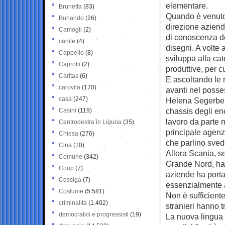
elementare.
Brunetta
(83)
Quando è venuto 
Burlando
(26)
direzione aziend
Camogli
(2)
di conoscenza de
canile
(4)
disegni. A volte a
Cappello
(8)
sviluppa alla ca
Caprotti
(2)
produttive, per cu
Caritas
(6)
E ascoltando le r
carovita
(170)
avanti nel posse
casa
(247)
Helena Segerberg
chassis degli e
Casini
(119)
lavoro da parte 
Centrodestra in Liguria
(35)
principale agenzi
Chiesa
(276)
che parlino sved
Cina
(10)
Allora Scania, s
Comune
(342)
Grande Nord, ha 
Coop
(7)
aziende ha portat
Cossiga
(7)
essenzialmente a
Costume
(5.581)
Non è sufficiente
criminalità
(1.402)
stranieri hanno 
democratici e progressisti
(19)
La nuova lingua m