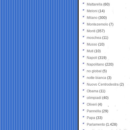
Mattarella
(60)
Meloni
(14)
Milano
(300)
Montezemolo
(7)
Monti
(357)
moschea
(11)
Musso
(10)
Muti
(10)
Napoli
(319)
Napolitano
(220)
no global
(5)
notte bianca
(3)
Nuovo Centrodestra
(2)
Obama
(11)
olimpiadi
(40)
Oliveri
(4)
Pannella
(29)
Papa
(33)
Parlamento
(1.428)