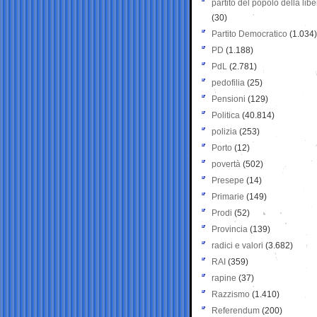
partito del popolo della libe
(30)
Partito Democratico
(1.034)
PD
(1.188)
PdL
(2.781)
pedofilia
(25)
Pensioni
(129)
Politica
(40.814)
polizia
(253)
Porto
(12)
povertà
(502)
Presepe
(14)
Primarie
(149)
Prodi
(52)
Provincia
(139)
radici e valori
(3.682)
RAI
(359)
rapine
(37)
Razzismo
(1.410)
Referendum
(200)