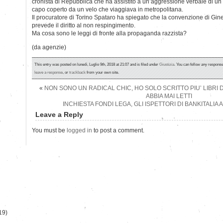
cronista di Repubblica che ha assistito a un’aggressione verbale di u
capo coperto da un velo che viaggiava in metropolitana.
Il procuratore di Torino Spataro ha spiegato che la convenzione di Ginev
prevede il diritto al non respingimento.
Ma cosa sono le leggi di fronte alla propaganda razzista?
(da agenzie)
This entry was posted on lunedì, Luglio 9th, 2018 at 21:07 and is filed under
Giustizia
. You can follow any response
leave a response
, or
trackback
from your own site.
«
NON SONO UN RADICAL CHIC, HO SOLO SCRITTO PIU’ LIBRI D
ABBIA MAI LETTI
INCHIESTA FONDI LEGA, GLI ISPETTORI DI BANKITALIA
Leave a Reply
)
You must be
logged in
to post a comment.
19)