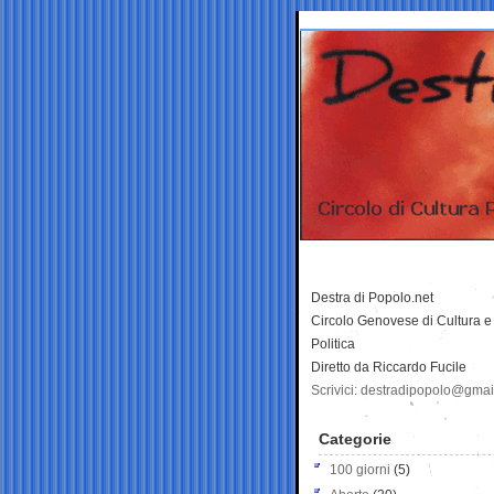
Destra di Popolo.net
Circolo Genovese di Cultura e
Politica
Diretto da Riccardo Fucile
Scrivici: destradipopolo@gma
Categorie
100 giorni
(5)