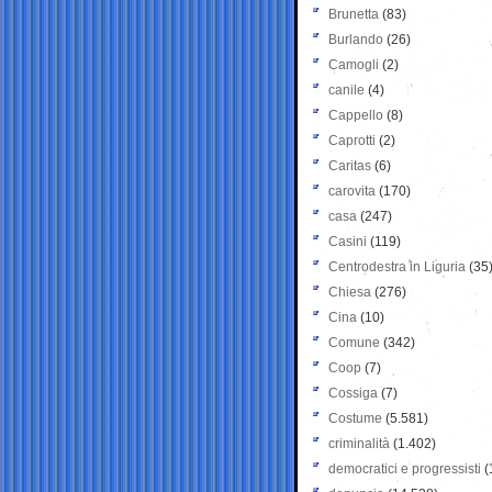
Brunetta
(83)
Burlando
(26)
Camogli
(2)
canile
(4)
Cappello
(8)
Caprotti
(2)
Caritas
(6)
carovita
(170)
casa
(247)
Casini
(119)
Centrodestra in Liguria
(35
Chiesa
(276)
Cina
(10)
Comune
(342)
Coop
(7)
Cossiga
(7)
Costume
(5.581)
criminalità
(1.402)
democratici e progressisti
(