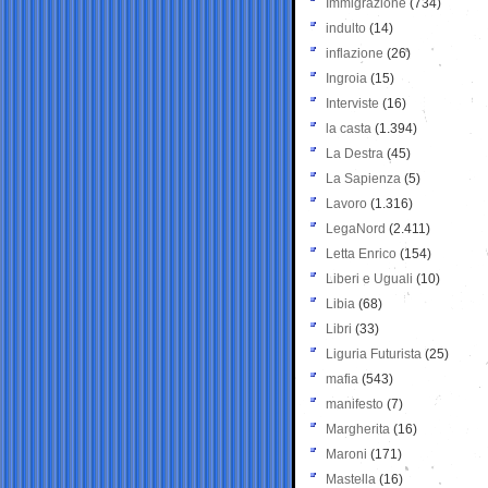
Immigrazione
(734)
indulto
(14)
inflazione
(26)
Ingroia
(15)
Interviste
(16)
la casta
(1.394)
La Destra
(45)
La Sapienza
(5)
Lavoro
(1.316)
LegaNord
(2.411)
Letta Enrico
(154)
Liberi e Uguali
(10)
Libia
(68)
Libri
(33)
Liguria Futurista
(25)
mafia
(543)
manifesto
(7)
Margherita
(16)
Maroni
(171)
Mastella
(16)