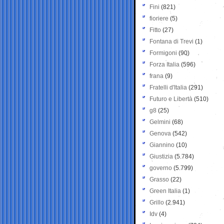
Fini
(821)
fioriere
(5)
Fitto
(27)
Fontana di Trevi
(1)
Formigoni
(90)
Forza Italia
(596)
frana
(9)
Fratelli d'Italia
(291)
Futuro e Libertà
(510)
g8
(25)
Gelmini
(68)
Genova
(542)
Giannino
(10)
Giustizia
(5.784)
governo
(5.799)
Grasso
(22)
Green Italia
(1)
Grillo
(2.941)
Idv
(4)