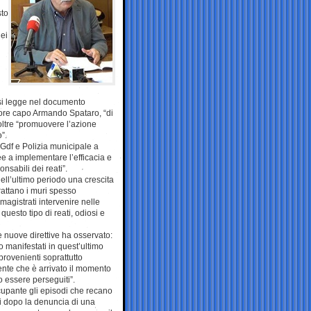
sto
dei
 si legge nel documento
ore capo Armando Spataro, “di
noltre “promuovere l’azione
”.
 Gdf e Polizia municipale a
ee a implementare l’efficacia e
nsabili dei reati”.
ell’ultimo periodo una crescita
brattano i muri spesso
agistrati intervenire nelle
questo tipo di reati, odiosi e
e nuove direttive ha osservato:
manifestati in quest’ultimo
 provenienti soprattutto
ente che è arrivato il momento
 essere perseguiti”.
upante gli episodi che recano
ni dopo la denuncia di una