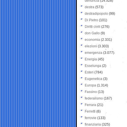
denuncia
(14.528)
destra
(573)
destradipopolo
(99)
Di Pietro
(101)
Diritti civili
(276)
don Gallo
(9)
economia
(2.331)
elezioni
(3.303)
emergenza
(3.077)
Energia
(45)
Esselunga
(2)
Esteri
(784)
Eugenetica
(3)
Europa
(1.314)
Fassino
(13)
federalismo
(167)
Ferrara
(21)
Ferretti
(6)
ferrovie
(133)
finanziaria
(325)