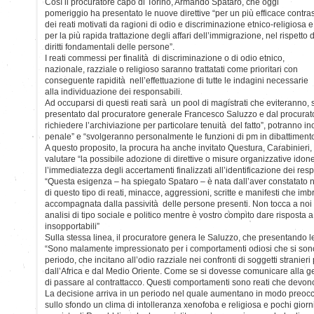
Così il procuratore capo di Torino, Armando Spataro, che oggi
pomeriggio ha presentato le nuove direttive “per un più efficace contra
dei reati motivati da ragioni di odio e discriminazione etnico-religiosa e
per la più rapida trattazione degli affari dell’immigrazione, nel rispetto 
diritti fondamentali delle persone”.
I reati commessi per finalità di discriminazione o di odio etnico,
nazionale, razziale o religioso saranno trattatati come prioritari con
conseguente rapidità nell’effettuazione di tutte le indagini necessarie
alla individuazione dei responsabili.
Ad occuparsi di questi reati sarà un pool di magistrati che eviteranno,
presentato dal procuratore generale Francesco Saluzzo e dal procurat
richiedere l’archiviazione per particolare tenuità del fatto”, potranno i
penale” e “svolgeranno personalmente le funzioni di pm in dibattimento
A questo proposito, la procura ha anche invitato Questura, Carabinieri,
valutare “la possibile adozione di direttive o misure organizzative idon
l’immediatezza degli accertamenti finalizzati all’identificazione dei respo
“Questa esigenza – ha spiegato Spataro – è nata dall’aver constatato n
di questo tipo di reati, minacce, aggressioni, scritte e manifesti che im
accompagnata dalla passività delle persone presenti. Non tocca a noi m
analisi di tipo sociale e politico mentre è vostro compito dare risposta a 
insopportabili”
Sulla stessa linea, il procuratore genera le Saluzzo, che presentando l
“Sono malamente impressionato per i comportamenti odiosi che si sono 
periodo, che incitano all’odio razziale nei confronti di soggetti stranieri
dall’Africa e dal Medio Oriente. Come se si dovesse comunicare alla g
di passare al contrattacco. Questi comportamenti sono reati che devono
La decisione arriva in un periodo nel quale aumentano in modo preocc
sullo sfondo un clima di intolleranza xenofoba e religiosa e pochi gior