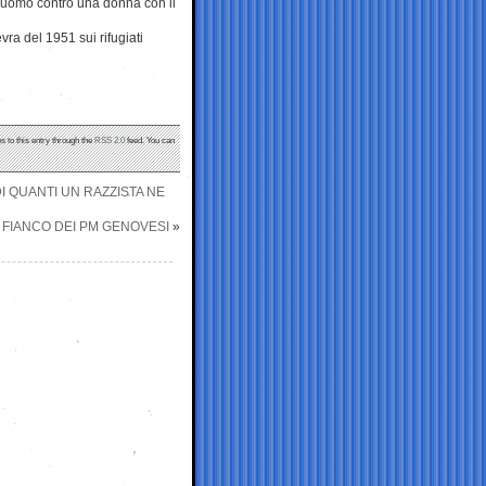
n uomo contro una donna con il
ra del 1951 sui rifugiati
s to this entry through the
RSS 2.0
feed. You can
I QUANTI UN RAZZISTA NE
 A FIANCO DEI PM GENOVESI
»