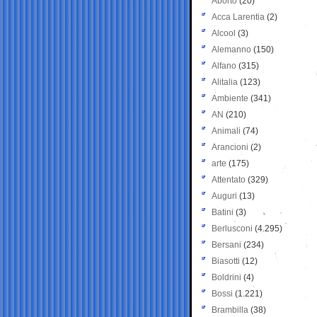
Aborto
(20)
Acca Larentia
(2)
Alcool
(3)
Alemanno
(150)
Alfano
(315)
Alitalia
(123)
Ambiente
(341)
AN
(210)
Animali
(74)
Arancioni
(2)
arte
(175)
Attentato
(329)
Auguri
(13)
Batini
(3)
Berlusconi
(4.295)
Bersani
(234)
Biasotti
(12)
Boldrini
(4)
Bossi
(1.221)
Brambilla
(38)