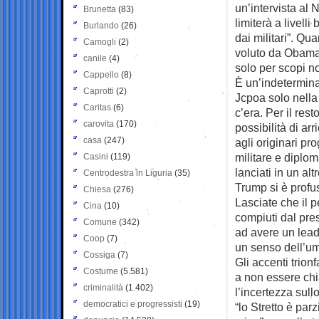
un’intervista al 
Brunetta
(83)
limiterà a livelli
Burlando
(26)
dai militari”. Qu
Camogli
(2)
voluto da Obama,
canile
(4)
solo per scopi non
Cappello
(8)
È un’indetermina
Caprotti
(2)
Jcpoa solo nella 
Caritas
(6)
c’era. Per il res
carovita
(170)
possibilità di ar
casa
(247)
agli originari pr
militare e diplo
Casini
(119)
lanciati in un al
Centrodestra in Liguria
(35)
Trump si è profus
Chiesa
(276)
Lasciate che il 
Cina
(10)
compiuti dal pre
Comune
(342)
ad avere un leade
Coop
(7)
un senso dell’um
Cossiga
(7)
Gli accenti trion
Costume
(5.581)
a non essere ch
criminalità
(1.402)
l’incertezza sull
democratici e progressisti
(19)
“lo Stretto è pa