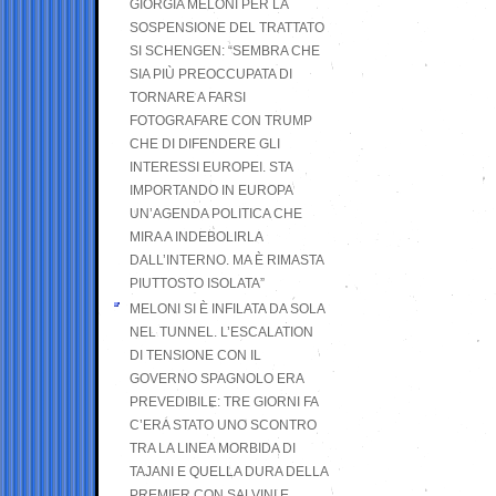
GIORGIA MELONI PER LA
SOSPENSIONE DEL TRATTATO
SI SCHENGEN: “SEMBRA CHE
SIA PIÙ PREOCCUPATA DI
TORNARE A FARSI
FOTOGRAFARE CON TRUMP
CHE DI DIFENDERE GLI
INTERESSI EUROPEI. STA
IMPORTANDO IN EUROPA
UN’AGENDA POLITICA CHE
MIRA A INDEBOLIRLA
DALL’INTERNO. MA È RIMASTA
PIUTTOSTO ISOLATA”
MELONI SI È INFILATA DA SOLA
NEL TUNNEL. L’ESCALATION
DI TENSIONE CON IL
GOVERNO SPAGNOLO ERA
PREVEDIBILE: TRE GIORNI FA
C’ERA STATO UNO SCONTRO
TRA LA LINEA MORBIDA DI
TAJANI E QUELLA DURA DELLA
PREMIER CON SALVINI E