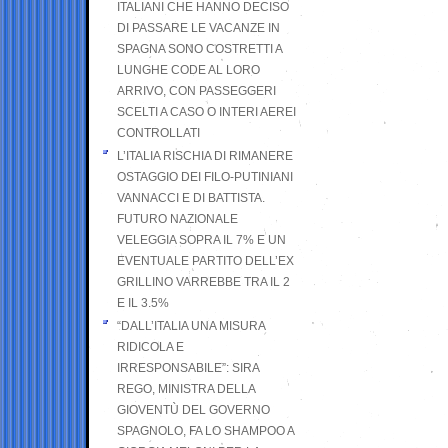
ITALIANI CHE HANNO DECISO
DI PASSARE LE VACANZE IN
SPAGNA SONO COSTRETTI A
LUNGHE CODE AL LORO
ARRIVO, CON PASSEGGERI
SCELTI A CASO O INTERI AEREI
CONTROLLATI
L’ITALIA RISCHIA DI RIMANERE
OSTAGGIO DEI FILO-PUTINIANI
VANNACCI E DI BATTISTA.
FUTURO NAZIONALE
VELEGGIA SOPRA IL 7% E UN
EVENTUALE PARTITO DELL’EX
GRILLINO VARREBBE TRA IL 2
E IL 3.5%
“DALL’ITALIA UNA MISURA
RIDICOLA E
IRRESPONSABILE”: SIRA
REGO, MINISTRA DELLA
GIOVENTÙ DEL GOVERNO
SPAGNOLO, FA LO SHAMPOO A