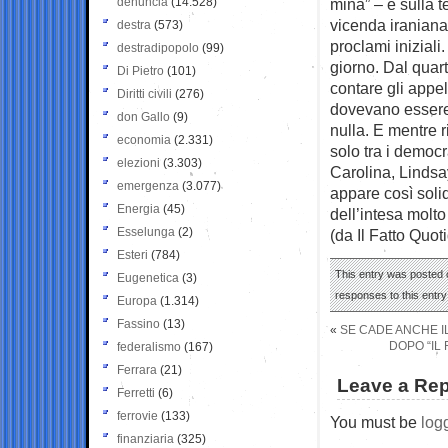
denuncia
(14.528)
mina” – e sulla t
vicenda iraniana
destra
(573)
proclami inizial
destradipopolo
(99)
giorno. Dal quart
Di Pietro
(101)
contare gli appel
Diritti civili
(276)
dovevano essere “
don Gallo
(9)
nulla. E mentre 
economia
(2.331)
solo tra i democr
elezioni
(3.303)
Carolina, Lindsa
emergenza
(3.077)
appare così soli
Energia
(45)
dell’intesa molto
Esselunga
(2)
(da Il Fatto Quot
Esteri
(784)
This entry was posted o
Eugenetica
(3)
responses to this entr
Europa
(1.314)
Fassino
(13)
«
SE CADE ANCHE 
DOPO “IL
federalismo
(167)
Ferrara
(21)
Leave a Rep
Ferretti
(6)
ferrovie
(133)
You must be
log
finanziaria
(325)