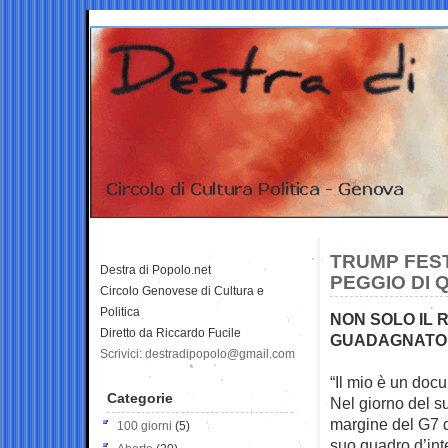
TRUMP FEST
Destra di Popolo.net
PEGGIO DI 
Circolo Genovese di Cultura e
Politica
NON SOLO IL 
Diretto da Riccardo Fucile
GUADAGNATO
Scrivici: destradipopolo@gmail.com
“Il mio è un doc
Categorie
Nel giorno del
s
margine del G7 d
100 giorni
(5)
suo quadro d’int