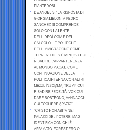
PIANTEDOSI
DE ANGELIS: “LA RISPOSTA DI
GIORGIA MELONI A PEDRO
SANCHEZ SI COMPRENDE
SOLO CON LA LENTE
DELL’IDEOLOGIA E DEL
CALCOLO: LE POLITICHE
DELL’IMMIGRAZIONE COME
TERRENO IDENTITARIO SU CUI
RIBADIRE L’APPARTENENZA
AL MONDO MAGA E COME
CONTINUAZIONE DELLA
POLITICA INTERNA CON ALTRI
MEZZI. INSOMMA, TRUMP CUI
RIBADIRE FEDELTÀ, VOX CUI
DARE SOSTEGNO, VANNACCI
CUI TOGLIERE SPAZIO”
“CRISTO NON ABITA NEI
PALAZZI DEL POTERE, MA SI
IDENTIFICA CON CHI È
AFFAMATO, FORESTIERO O