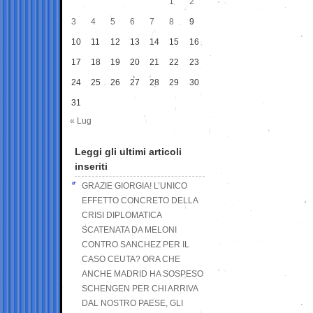
1
2
3
4
5
6
7
8
9
10
11
12
13
14
15
16
17
18
19
20
21
22
23
24
25
26
27
28
29
30
31
« Lug
Leggi gli ultimi articoli
inseriti
GRAZIE GIORGIA! L’UNICO
EFFETTO CONCRETO DELLA
CRISI DIPLOMATICA
SCATENATA DA MELONI
CONTRO SANCHEZ PER IL
CASO CEUTA? ORA CHE
ANCHE MADRID HA SOSPESO
SCHENGEN PER CHI ARRIVA
DAL NOSTRO PAESE, GLI