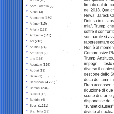
Aborto
(20)
firmato dal demo
Acca Larentia
(2)
nel 2018. Qualche
Alcool
(3)
News, Barack Oba
Alemanno
(150)
l’intesa in discu
Alfano
(315)
mia”. Trump, che
Alitalia
(123)
soffre il confro
Ambiente
(341)
sue parole si avv
AN
(210)
rappresentare co
Non è al momento 
Animali
(74)
Comprensive Pla
Arancioni
(2)
Trump. Anzitutto,
arte
(175)
impegni. Il test
Attentato
(329)
diverso il contes
Auguri
(13)
gestione dello S
Batini
(3)
detta dell’ammini
Berlusconi
(4.295)
l’Iran acconsentiv
Bersani
(234)
riduzione di due 
Biasotti
(12)
scorte di uranio 
Boldrini
(4)
disponesse del n
Bossi
(1.221)
“sunset clauses”. 
divieto al nuclea
Brambilla
(38)