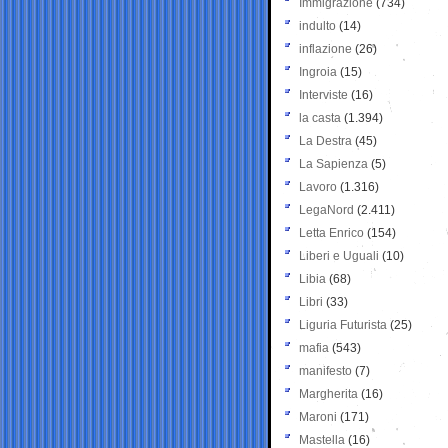
Immigrazione
(734)
indulto
(14)
inflazione
(26)
Ingroia
(15)
Interviste
(16)
la casta
(1.394)
La Destra
(45)
La Sapienza
(5)
Lavoro
(1.316)
LegaNord
(2.411)
Letta Enrico
(154)
Liberi e Uguali
(10)
Libia
(68)
Libri
(33)
Liguria Futurista
(25)
mafia
(543)
manifesto
(7)
Margherita
(16)
Maroni
(171)
Mastella
(16)