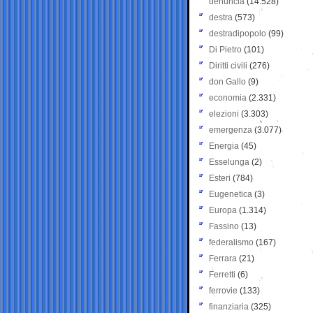
denuncia
(14.528)
destra
(573)
destradipopolo
(99)
Di Pietro
(101)
Diritti civili
(276)
don Gallo
(9)
economia
(2.331)
elezioni
(3.303)
emergenza
(3.077)
Energia
(45)
Esselunga
(2)
Esteri
(784)
Eugenetica
(3)
Europa
(1.314)
Fassino
(13)
federalismo
(167)
Ferrara
(21)
Ferretti
(6)
ferrovie
(133)
finanziaria
(325)