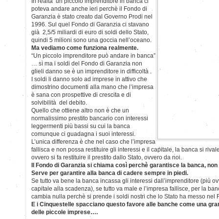
In realtà un piccolo imprenditore in banca ci
poteva andare anche ieri perchè il Fondo di
Garanzia è stato creato dal Governo Prodi nel
1996. Sul quel Fondo di Garanzia ci stavano
già 2,5/5 miliardi di euro di soldi dello Stato,
quindi 5 milioni sono una goccia nell’oceano.
Ma vediamo come funziona realmente.
“Un piccolo imprenditore può andare in banca”
… sì ma i soldi del Fondo di Garanzia non
glieli danno se è un imprenditore in difficoltà .
I soldi li danno solo ad imprese in attivo che
dimostrino documenti alla mano che l’impresa
è sana con prospettive di crescita e di
solvibilità del debito.
Quello che ottiene altro non è che un
normalissimo prestito bancario con interessi
leggermenti più bassi su cui la banca
comunque ci guadagna i suoi interessi.
L’unica differenza è che nel caso che l’impresa
fallisca e non possa restituire gli interessi e il capitale, la banca si riv
ovvero si fa restituire il prestito dallo Stato, ovvero da noi.
Il Fondo di Garanzia si chiama così perchè garantisce la banca, non l’
Serve per garantire alla banca di cadere sempre in piedi.
Se tutto va bene la banca incassa gli interessi dall’imprenditore (più o
capitale alla scadenza), se tutto va male e l’impresa fallisce, per la 
cambia nulla perchè si prende i soldi nostri che lo Stato ha messo nel
E i Cinquestelle spacciano questo favore alle banche come una gra
delle piccole imprese….