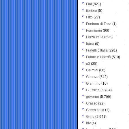
Fini
(821)
fioriere
(5)
Fitto
(27)
Fontana di Trevi
(1)
Formigoni
(90)
Forza Italia
(596)
frana
(9)
Fratelli d'Italia
(291)
Futuro e Libertà
(510)
g8
(25)
Gelmini
(68)
Genova
(542)
Giannino
(10)
Giustizia
(5.784)
governo
(5.799)
Grasso
(22)
Green Italia
(1)
Grillo
(2.941)
Idv
(4)