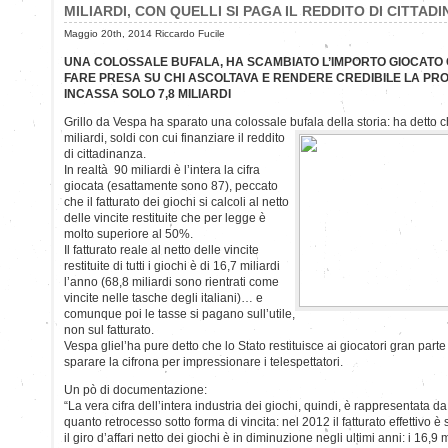
MILIARDI, CON QUELLI SI PAGA IL REDDITO DI CITTAD
Maggio 20th, 2014 Riccardo Fucile
UNA COLOSSALE BUFALA, HA SCAMBIATO L’IMPORTO GIOCATO C
FARE PRESA SU CHI ASCOLTAVA E RENDERE CREDIBILE LA PR
INCASSA SOLO 7,8 MILIARDI
Grillo da Vespa ha sparato una colossale bufala della storia: ha detto c
miliardi, soldi con cui finanziare il reddito
di cittadinanza.
In realtà 90 miliardi è l’intera la cifra
giocata (esattamente sono 87), peccato
che il fatturato dei giochi si calcoli al netto
delle vincite restituite che per legge è
molto superiore al 50%.
Il fatturato reale al netto delle vincite
restituite di tutti i giochi è di 16,7 miliardi
l’anno (68,8 miliardi sono rientrati come
vincite nelle tasche degli italiani)… e
comunque poi le tasse si pagano sull’utile,
non sul fatturato.
Vespa gliel’ha pure detto che lo Stato restituisce ai giocatori gran parte
sparare la cifrona per impressionare i telespettatori.
Un pò di documentazione:
“La vera cifra dell’intera industria dei giochi, quindi, è rappresentata da
quanto retrocesso sotto forma di vincita: nel 2012 il fatturato effettivo è s
il giro d’affari netto dei giochi è in diminuzione negli ultimi anni: i 16,9 