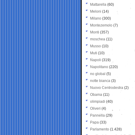
Mattarella
(60)
Meloni
(14)
Milano
(300)
Montezemolo
(7)
Monti
(357)
moschea
(11)
Musso
(10)
Muti
(10)
Napoli
(319)
Napolitano
(220)
no global
(5)
notte bianca
(3)
Nuovo Centrodestra
(2)
Obama
(11)
olimpiadi
(40)
Oliveri
(4)
Pannella
(29)
Papa
(33)
Parlamento
(1.428)