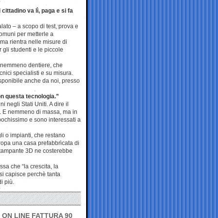
ittadino va lì, paga e si fa
to – a scopo di test, prova e
comuni per metterle a
amma rientra nelle misure di
gli studenti e le piccole
E nemmeno dentiere, che
ici specialisti e su misura.
isponibile anche da noi, presso
n questa tecnologia.”
egli Stati Uniti. A dire il
ti. E nemmeno di massa, ma in
pochissimo e sono interessati a
i o impianti, che restano
opa una casa prefabbricata di
 stampante 3D ne costerebbe
sa che “la crescita, la
si capisce perchè tanta
i più.
 ON LINE FATTURA 90