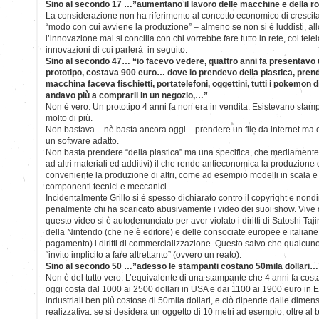
Sino al secondo 17 …”aumentano il lavoro delle macchine e della r
La considerazione non ha riferimento al concetto economico di crescit
“modo con cui avviene la produzione” – almeno se non si è luddisti, al
l’innovazione mal si concilia con chi vorrebbe fare tutto in rete, col tel
innovazioni di cui parlerà in seguito.
Sino al secondo 47… “io facevo vedere, quattro anni fa presentavo
prototipo, costava 900 euro… dove io prendevo della plastica, prendev
macchina faceva fischietti, portatelefoni, oggettini, tutti i pokemon di 
andavo più a comprarli in un negozio,…”
Non è vero. Un prototipo 4 anni fa non era in vendita. Esistevano stam
molto di più.
Non bastava – nè basta ancora oggi – prendere un file da internet ma o
un software adatto.
Non basta prendere “della plastica” ma una specifica, che mediamente c
ad altri materiali ed additivi) il che rende antieconomica la produzione d
conveniente la produzione di altri, come ad esempio modelli in scala e pr
componenti tecnici e meccanici.
Incidentalmente Grillo si è spesso dichiarato contro il copyright e no
penalmente chi ha scaricato abusivamente i video dei suoi show. Vive di d
questo video si è autodenunciato per aver violato i diritti di Satoshi Taj
della Nintendo (che ne è editore) e delle consociate europee e italian
pagamento) i diritti di commercializzazione. Questo salvo che qualcu
“invito implicito a fare altrettanto” (ovvero un reato).
Sino al secondo 50 …”adesso le stampanti costano 50mila dollari…
Non è del tutto vero. L’equivalente di una stampante che 4 anni fa cost
oggi costa dal 1000 ai 2500 dollari in USA e dai 1100 ai 1900 euro in 
industriali ben più costose di 50mila dollari, e ciò dipende dalle dimens
realizzativa: se si desidera un oggetto di 10 metri ad esempio, oltre a