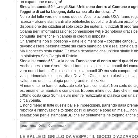
un capannone e una gru!
Sino al secondo 59 “…negli Stati Uniti sono dentro al Comune e ogni c
l’oggetto di cui ha bisogno, dalla canoa alla dentiera,…”
Non è del tutto vero nemmeno questo. Alcune aziende USA hanno regala
ricerca – alcune stampanti alle biblioteche pubbliche di alcuni piccoli 
disposizione dei cittadini al solo costo dei materiali utilizzati (Il progr
Obama per l’informatizzazione: connessione wifi e tecnologia gratis per 
comunità periferiche in cambio di crediti di imposta]).
Chiaramente non si possono – date le dimensioni – costruire canoe. 
devono essere personalizzate sul calco mandibolare e realizzate da tecn
Ma il concetto resta chiaro.E tuttavia ricordiamo che un’idea simile è d
la biblioteca San Giorgio di Pistoia.
Sino al secondo 65″…a la casa. Fanno case di cento metri quadri co
Anche questo non è vero. Non si fanno case con le stampanti dei comuni n
vero non si fanno affatto case con le stampanti 3D ma solo componen
via sperimentale e dimostrativa. Dove? in Cina, dove la plastica costa 
sviluppare una tecnologia per le grandi realizzazioni.
Al momento ne hanno realizzato solo “parti compatte”. Non certo dettagl
estremamente manuali e complessi. Ebbene infine ricordare che in Eur
100mq costa circa 30mila euro mentre realizzarla in plastica con una
circa 75mila.
E nondimeno in tutte queste balle e imprecisioni, partendo dalla premes
robotica e l’innovazione tolgono posti di lavoro” e sono un male… non 
esaltazione per le stampanti 3D che evidentemente ne tolgono anche d
argomento:
Grillo
|
Commenta »
LE BALLE DI GRILLO DA VESPA: “IL GIOCO D’AZZARDO