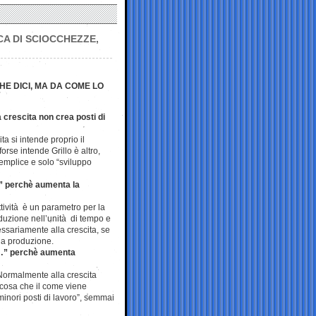
CA DI SCIOCCHEZZE,
HE DICI, MA DA COME LO
 crescita non crea posti di
ta si intende proprio il
orse intende Grillo è altro,
emplice e solo “sviluppo
” perchè aumenta la
tività è un parametro per la
duzione nell’unità di tempo e
sariamente alla crescita, se
la produzione.
 …” perchè aumenta
 Normalmente alla crescita
 cosa che il come viene
inori posti di lavoro”, semmai