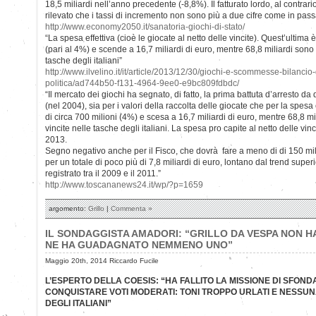
18,5 miliardi nell’anno precedente (-8,8%). Il fatturato lordo, al contrar
rilevato che i tassi di incremento non sono più a due cifre come in pas
http://www.economy2050.it/sanatoria-giochi-di-stato/
“La spesa effettiva (cioè le giocate al netto delle vincite). Quest’ultima è
(pari al 4%) e scende a 16,7 miliardi di euro, mentre 68,8 miliardi sono 
tasche degli italiani”
http://www.ilvelino.it/it/article/2013/12/30/giochi-e-scommesse-bilanci
politica/ad744b50-f131-4964-9ee0-e9bc809fdbdc/
“Il mercato dei giochi ha segnato, di fatto, la prima battuta d’arresto da
(nel 2004), sia per i valori della raccolta delle giocate che per la spesa 
di circa 700 milioni (4%) e scesa a 16,7 miliardi di euro, mentre 68,8 mi
vincite nelle tasche degli italiani. La spesa pro capite al netto delle vinc
2013.
Segno negativo anche per il Fisco, che dovrà fare a meno di di 150 mil
per un totale di poco più di 7,8 miliardi di euro, lontano dal trend superi
registrato tra il 2009 e il 2011.”
http://www.toscananews24.it/wp/?p=1659
argomento:
Grillo
|
Commenta »
IL SONDAGGISTA AMADORI: “GRILLO DA VESPA NON H
NE HA GUADAGNATO NEMMENO UNO”
Maggio 20th, 2014 Riccardo Fucile
L’ESPERTO DELLA COESIS: “HA FALLITO LA MISSIONE DI SFOND
CONQUISTARE VOTI MODERATI: TONI TROPPO URLATI E NESSUN
DEGLI ITALIANI”