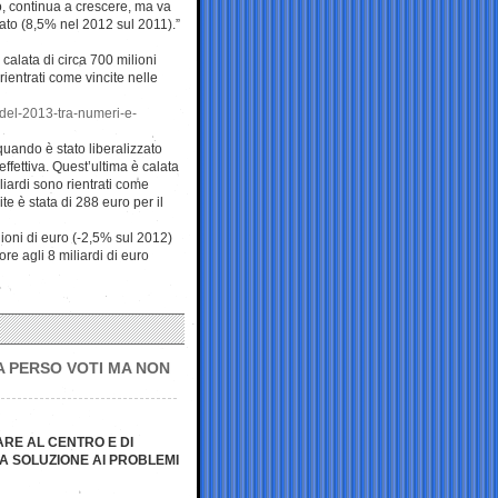
io, continua a crescere, ma va
sato (8,5% nel 2012 sul 2011).”
 calata di circa 700 milioni
rientrati come vincite nelle
o-del-2013-tra-numeri-e-
 quando è stato liberalizzato
effettiva. Quest’ultima è calata
liardi sono rientrati come
ite è stata di 288 euro per il
ioni di euro (-2,5% sul 2012)
ore agli 8 miliardi di euro
A PERSO VOTI MA NON
ARE AL CENTRO E DI
A SOLUZIONE AI PROBLEMI