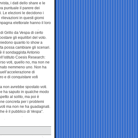
vista, i dati dello share e le
iva puntuale il parere dei
. Le elezioni le decidono i
 rilevazioni in questi giorni
mpagna elettorale hanno il loro
 di Grillo da Vespa di certo
postare gli equilibri del voto.
 chiedono quanto lo show a
ta possa cambiare gli scenari.
è il sondaggista Antonio
l’istituto Coesis Research:
rso voti, quello no, ma non ne
nato nemmeno uno. Non ha
uell’accelerazione di
ro e di conquistare voti
a non avrebbe spostato voti.
 e ha saputo in qualche modo
petto al solito, ma poi è
one concreta per i problemi
i voti ma non ne ha guadagnati.
che è il pubblico di Vespa”.