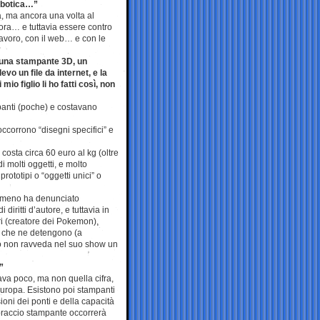
obotica…”
a, ma ancora una volta al
lora… e tuttavia essere contro
elavoro, con il web… e con le
 una stampante 3D, un
o un file da internet, e la
mio figlio li ho fatti così, non
panti (poche) e costavano
ccorrono “disegni specifici” e
osta circa 60 euro al kg (oltre
i molti oggetti, e molto
ototipi o “oggetti unici” o
ndimeno ha denunciato
iritti d’autore, e tuttavia in
iri (creatore dei Pokemon),
e che ne detengono (a
no non ravveda nel suo show un
”
ava poco, ma non quella cifra,
Europa. Esistono poi stampanti
ioni dei ponti e della capacità
l braccio stampante occorrerà