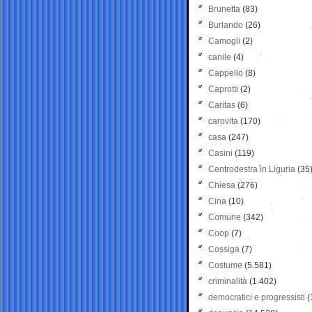
Brunetta
(83)
Burlando
(26)
Camogli
(2)
canile
(4)
Cappello
(8)
Caprotti
(2)
Caritas
(6)
carovita
(170)
casa
(247)
Casini
(119)
Centrodestra in Liguria
(35
Chiesa
(276)
Cina
(10)
Comune
(342)
Coop
(7)
Cossiga
(7)
Costume
(5.581)
criminalità
(1.402)
democratici e progressisti
(