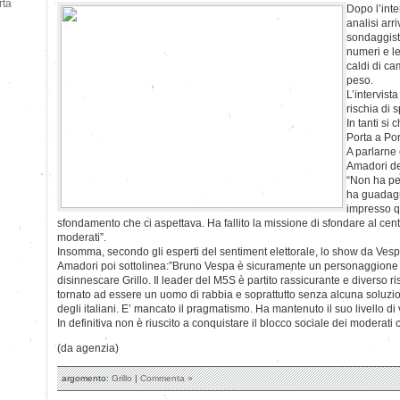
rtà
Dopo l’inter
analisi arr
sondaggisti
numeri e le
caldi di ca
peso.
L’intervista
rischia di s
In tanti si
Porta a Por
A parlarne 
Amadori del
“Non ha pe
ha guadag
impresso q
sfondamento che ci aspettava. Ha fallito la missione di sfondare al cent
moderati”.
Insomma, secondo gli esperti del sentiment elettorale, lo show da Vesp
Amadori poi sottolinea:”Bruno Vespa è sicuramente un personaggione
disinnescare Grillo. Il leader del M5S è partito rassicurante e diverso ris
tornato ad essere un uomo di rabbia e soprattutto senza alcuna soluzi
degli italiani. E’ mancato il pragmatismo. Ha mantenuto il suo livello d
In definitiva non è riuscito a conquistare il blocco sociale dei moderati 
(da agenzia)
argomento:
Grillo
|
Commenta »