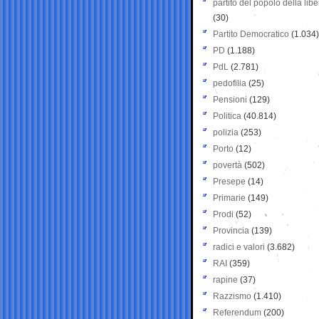
partito del popolo della libe
(30)
Partito Democratico
(1.034)
PD
(1.188)
PdL
(2.781)
pedofilia
(25)
Pensioni
(129)
Politica
(40.814)
polizia
(253)
Porto
(12)
povertà
(502)
Presepe
(14)
Primarie
(149)
Prodi
(52)
Provincia
(139)
radici e valori
(3.682)
RAI
(359)
rapine
(37)
Razzismo
(1.410)
Referendum
(200)