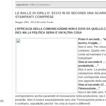
argomento:
Grillo
|
Commenta »
LE BALLE DI GRILLO: ECCO IN 65 SECONDI UNA SCARI
STAMPANTI COMPRESE
Maggio 20th, 2014 Riccardo Fucile
L’EFFICACIA DELLA COMUNICAZIONE NON E DATA DA QUELLO C
DICI: MA LA POLITICA SERIA E’ UN’ALTRA COSA
Primi 4 secondi… “la
lavoro, li toglie…
”
Non è vero. Per cresci
contrario. Quello che f
come ad esempio il s
)
industriale”.
Sino al secondo 9 …
produttività …”
Non è vero. La produt
valutazione della pro
non corrisponde neces
non appunto della so
Sino al secondo 13
l’innovazione…”
Non è del tutto vero.
corrispondono anche parametri di innovazione nella produzione, sia il
prodotto. Non è invece assolutamente vero che “l’innovazione porta a m
19)
il contrario, soprattutto perchè “ne crea di nuovi e differenti”.