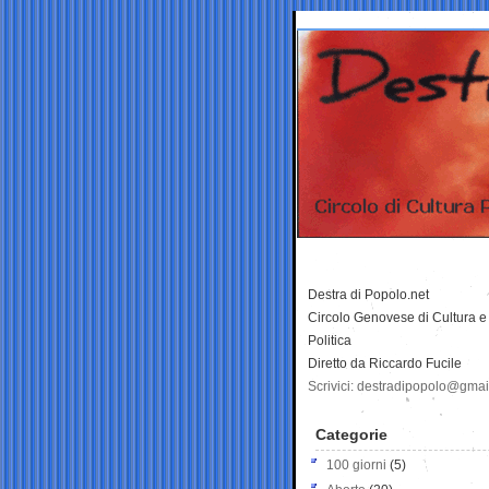
Destra di Popolo.net
Circolo Genovese di Cultura e
Politica
Diretto da Riccardo Fucile
Scrivici: destradipopolo@gma
Categorie
100 giorni
(5)