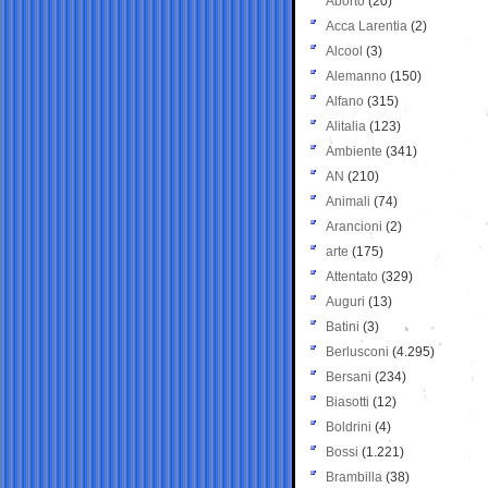
Aborto
(20)
Acca Larentia
(2)
Alcool
(3)
Alemanno
(150)
Alfano
(315)
Alitalia
(123)
Ambiente
(341)
AN
(210)
Animali
(74)
Arancioni
(2)
arte
(175)
Attentato
(329)
Auguri
(13)
Batini
(3)
Berlusconi
(4.295)
Bersani
(234)
Biasotti
(12)
Boldrini
(4)
Bossi
(1.221)
Brambilla
(38)