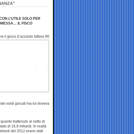
INANZA”
ON L’UTILE SOLO PER
OMESSA… IL FISCO
he il gioco d’azzardo fattura
90
 dei soldi giocati ma lui doveva
 quanto trattenuto al netto di
tato di 16,9 miliardi. In realtà
miliardi del 2012 erano stati