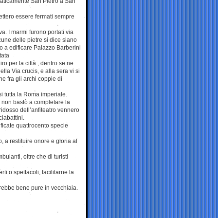
nfaticamente San Pietro a San
ovettero essere fermati sempre
a. I marmi furono portati via
cune delle pietre si dice siano
no a edificare Palazzo Barberini
tata
o per la città , dentro se ne
lla Via crucis, e alla sera vi si
e fra gli archi coppie di
i tutta la Roma imperiale.
ia non bastò a completare la
ridosso dell’anfiteatro vennero
ciabattini.
ficate quattrocento specie
, a restituire onore e gloria al
ulanti, oltre che di turisti
i o spettacoli, facilitarne la
rebbe bene pure in vecchiaia.