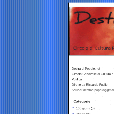
Destra di Popolo.net
Circolo Genovese di Cultura e
Politica
Diretto da Riccardo Fucile
Scrivici: destradipopolo@gma
Categorie
100 giorni
(5)