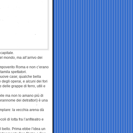
capitale.
el mondo, ma all’arrivo dei
a impoverito Roma e non c’erano
tamila spettatori.
 nuove case; qualche bella
degli operai, e alcuni dei fori
delle grappe di ferro, utili e
ile ma non lo amano più di
prannome dei detrattori) è una
emplare: la vecchia arena dà
i di lotta fra l’anfiteatro e
l bello. Prima ebbe l’idea un