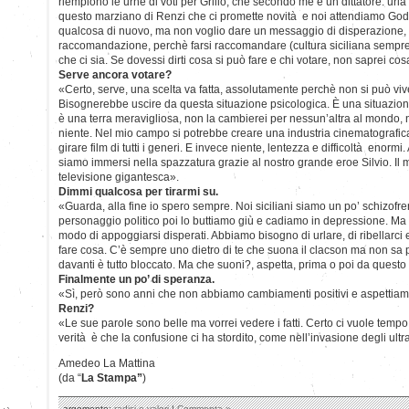
riempiono le urne di voti per Grillo, che secondo me è un dittatore: urla
questo marziano di Renzi che ci promette novità e noi attendiamo Godo
qualcosa di nuovo, ma non voglio dare un messaggio di disperazione, 
raccomandazione, perchè farsi raccomandare (cultura siciliana sempre
che ci sia. Se dovessi dirti cosa si può fare e chi votare, non saprei co
Serve ancora votare?
«Certo, serve, una scelta va fatta, assolutamente perchè non si può viver
Bisognerebbe uscire da questa situazione psicologica. È una situazione
è una terra meravigliosa, non la cambierei per nessun’altra al mondo, n
niente. Nel mio campo si potrebbe creare una industria cinematografi
girare film di tutti i generi. E invece niente, lentezza e difficoltà enormi
siamo immersi nella spazzatura grazie al nostro grande eroe Silvio. Il
televisione gigantesca».
Dimmi qualcosa per tirarmi su.
«Guarda, alla fine io spero sempre. Noi siciliani siamo un po’ schizofre
personaggio politico poi lo buttiamo giù e cadiamo in depressione. Ma
modo di appoggiarsi disperati. Abbiamo bisogno di urlare, di ribellarci
fare cosa. C’è sempre uno dietro di te che suona il clacson ma non sa
davanti è tutto bloccato. Ma che suoni?, aspetta, prima o poi da quest
Finalmente un po’ di speranza.
«Sì, però sono anni che non abbiamo cambiamenti positivi e aspettia
Renzi?
«Le sue parole sono belle ma vorrei vedere i fatti. Certo ci vuole tem
verità è che la confusione ci ha stordito, come nell’invasione degli ultr
Amedeo La Mattina
(da “
La Stampa”
)
argomento:
radici e valori
|
Commenta »