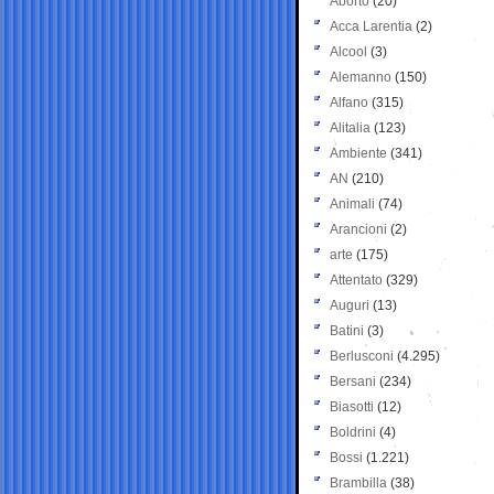
Aborto
(20)
Acca Larentia
(2)
Alcool
(3)
Alemanno
(150)
Alfano
(315)
Alitalia
(123)
Ambiente
(341)
AN
(210)
Animali
(74)
Arancioni
(2)
arte
(175)
Attentato
(329)
Auguri
(13)
Batini
(3)
Berlusconi
(4.295)
Bersani
(234)
Biasotti
(12)
Boldrini
(4)
Bossi
(1.221)
Brambilla
(38)