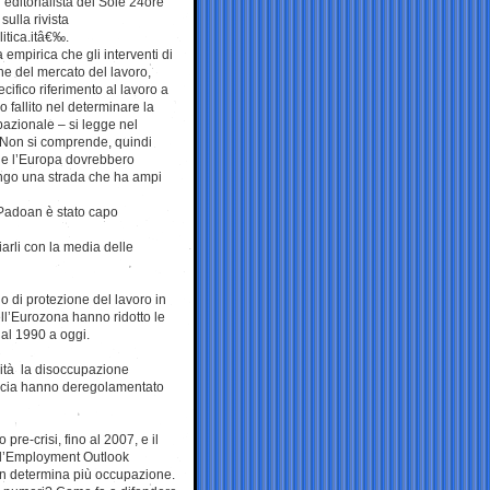
editorialista del Sole 24ore
sulla rivista
tica.itâ€‰.
 empirica che gli interventi di
ne del mercato del lavoro,
ifico riferimento al lavoro a
 fallito nel determinare la
pazionale – si legge nel
Non si comprende, quindi
a e l’Europa dovrebbero
ngo una strada che ha ampi
ro Padoan è stato capo
iarli con la media delle
o di protezione del lavoro in
dell’Eurozona hanno ridotto le
 dal 1990 a oggi.
ilità la disoccupazione
cia hanno deregolamentato
re-crisi, fino al 2007, e il
 l’Employment Outlook
on determina più occupazione.