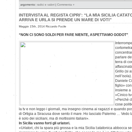
argomento:
radici e valori
|
Commenta »
INTERVISTA AL REGISTA CIPRI’: “LA MIA SICILIA CATAT
ARRIVA E URLA SI PRENDE UN MARE DI VOTI”
Maggio 15th, 2014 Riccardo Fucile
“NON CI SONO SOLDI PER FARE NIENTE, ASPETTIAMO GODOT”
Interrompe
cortometra
concentram
parlare de
terra di co
affascinat
Grillo (si 
nell’isola).
Daniele Cip
figlio» con
insieme a 
«Cinico tv»
«Perchè ch
cose polit
la tv e non leggo i giornali, ma insegno cinema ai ragazzi e quando p
di Ortigia a Siracusa dove sento il mare. Ho lasciato Palermo … Vedo 
è solo dei siciliani, ma di moltissimi italiani».
In Sicilia vanno forti gli urlatori.
«Urlatori, chi la spara più grossa e la mia Sicilia catatonica abbocca s