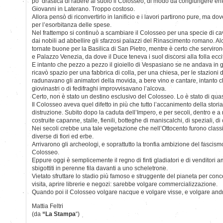
po’ drastica di radere al suolo il Colosseo, di modo da congiungere e
Giovanni in Laterano. Troppo costoso.
Allora pensò di riconvertirlo in lanificio e i lavori partirono pure, ma d
per l’esorbitanza delle spese.
Nel frattempo si continuò a scambiare il Colosseo per una specie di cav
dai nobili ad abbellire gli sfarzosi palazzi del Rinascimento romano. Al
tornate buone per la Basilica di San Pietro, mentre è certo che serviro
e Palazzo Venezia, da dove il Duce teneva i suoi discorsi alla folla ecci
E intanto che pezzo a pezzo il gioiello di Vespasiano se ne andava in gir
ricavò spazio per una fabbrica di colla, per una chiesa, per le stazioni de
radunavano gli animatori della movida, a bere vino e cantare, intanto ch
giovinastri o di fedifraghi improvvisavano l’alcova.
Certo, non è stato un destino esclusivo del Colosseo. Lo è stato di quas
Il Colosseo aveva quel difetto in più che tutto l’accanimento della stor
distruzione. Subito dopo la caduta dell’Impero, e per secoli, dentro e a 
costruite capanne, stalle, fienili, botteghe di maniscalchi, di speziali, di 
Nei secoli crebbe una tale vegetazione che nell’Ottocento furono classi
diverse di fiori ed erbe.
Arrivarono gli archeologi, e soprattutto la tronfia ambizione del fascismo
Colosseo.
Eppure oggi è semplicemente il regno di finti gladiatori e di venditori amb
sbigottiti in perenne fila davanti a uno scheletrone.
Vietato sfruttare lo stadio più famoso e struggente del pianeta per concert
visita, aprire librerie e negozi: sarebbe volgare commercializzazione.
Quando poi il Colosseo volgare nacque e volgare visse, e volgare and
Mattia Feltri
(da
“La Stampa
“)