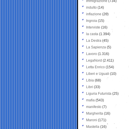
Immigrazione
(734)
indulto
(14)
inflazione
(26)
Ingroia
(15)
Interviste
(16)
la casta
(1.394)
La Destra
(45)
La Sapienza
(5)
Lavoro
(1.316)
LegaNord
(2.411)
Letta Enrico
(154)
Liberi e Uguali
(10)
Libia
(68)
Libri
(33)
Liguria Futurista
(25)
mafia
(543)
manifesto
(7)
Margherita
(16)
Maroni
(171)
Mastella
(16)