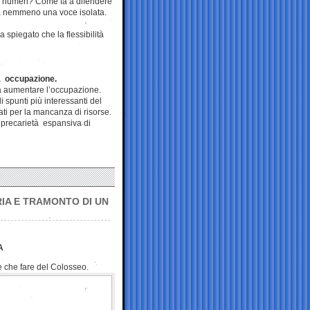
i numeri? Come fa a difendere
ata nemmeno una voce isolata.
 spiegato che la flessibilità
rà occupazione.
ssa aumentare l’occupazione.
i spunti più interessanti del
nati per la mancanza di risorse.
a precarietà espansiva di
IA E TRAMONTO DI UN
A
 che fare del Colosseo.