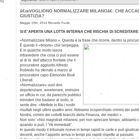
rtà
â€œVOGLIONO NORMALIZZARE MILANOâ€: CHE ACCAD
GIUSTIZIA?
Maggio 15th, 2014 Riccardo Fucile
SI E’ APERTA UNA LOTTA INTERNA CHE RISCHIA DI SCREDITARE 
«Normalizzare Milano ». Questa è la frase che ricorre, dentro la procur
È questo il «timore» che serpeggia.
E in qualche modo lascia
intravedere che cosa ci può essere
al di là dell’attacco frontale che il
procuratore aggiunto Alfredo
Robledo ha sferrato a marzo al
procuratore capo Edmondo Bruti
Liberati.
«Normalizzare» vuol dire
depotenziare, avvelenare, sminuire
un ufficio in cui, da parecchi pubblici
ministeri che badano al sodo, si
sente dire: «Mettete in fila i nostri
risultati negli ultimi quattro anni. Abbiamo scoperchiato crimini dei poli
Nostra, crimini dei colletti bianchi della Finanza, dei medici ».
Non solo: «Noi magistrati milanesi, per non sprecare tempo, abbiamo 
quando si può, i “riti immediati”.
In questo modo il tribunale riceve in tempi rapidi le carte e può giudica
decenti, anche l’appello arriva in tempi più rapidi rispetto al passato.