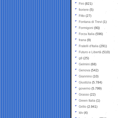
Fini
(821)
fioriere
(5)
Fitto
(27)
Fontana di Trevi
(1)
Formigoni
(90)
Forza Italia
(596)
frana
(9)
Fratelli d'Italia
(291)
Futuro e Libertà
(510)
g8
(25)
Gelmini
(68)
Genova
(542)
Giannino
(10)
Giustizia
(5.784)
governo
(5.799)
Grasso
(22)
Green Italia
(1)
Grillo
(2.941)
Idv
(4)