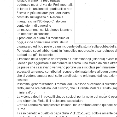
Ignazio Marino ha reso (quasi)
pedonale metà di via dei Fori Imperiali.
In fondo la funzione di spartitraffico non
è stata la più umiliante per l’anfiteatro
costruito sul laghetto di Nerone e
inaugurato nell’80 dopo Cristo con
cento giorni di bagordi e
ammazzamenti: nel Medioevo fu anche
un deposito di concime.
Il problema di allora è il medesimo di
oggi, e cioè come trarre utilità da un
gigantesco edificio posto da un incidente della storia sulla gobba della 
Per quattro secoli abbondanti fu l’ombelico godereccio e sanguinoso d
barbari era già fatiscente.
Il trasloco della capitale dell’Impero a Costantinopoli (Istanbul) avev
i denari per aggiustare e mantenere in attività uno stadio da circa ottan
Le pietre che cascavano venivano portate via e riciclate per innalzare
scossa di terremoto contribuì al recupero del materiale e al buon umore 
che si vedono ancora oggi sulle pareti esterne originano dall’estrazione 
costose.
Insomma, generalizzando, i romani dal Colosseo succhiano il succhiab
tanto, anche ora nell’età del turismo, che il Grande Molare Cariato (so
miniera d’oro.
La vicenda degli introvabili cinque custodi per la notte dei musei è es
uno stipendio. Finita lì. Il resto sono scocciature.
C’entra l’andazzo complessivo italiano, ma c’entrano anche quindici secol
l’Urbe.
Il caso perfetto è quello di papa Sisto V (1521-1590), colto e amante de