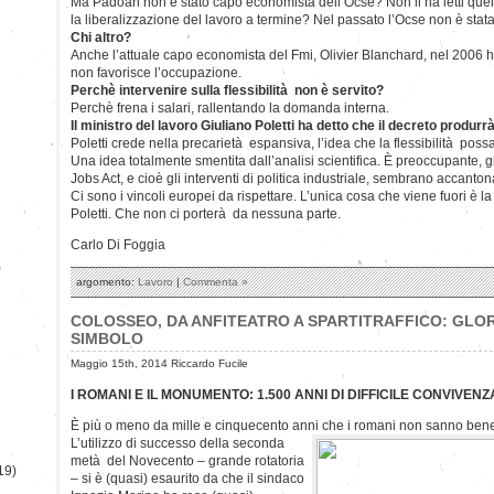
Ma Padoan non è stato capo economista dell’Ocse? Non li ha letti que
la liberalizzazione del lavoro a termine? Nel passato l’Ocse non è st
Chi altro?
Anche l’attuale capo economista del Fmi, Olivier Blanchard, nel 2006 ha
non favorisce l’occupazione.
Perchè intervenire sulla flessibilità non è servito?
Perchè frena i salari, rallentando la domanda interna.
Il ministro del lavoro Giuliano Poletti ha detto che il decreto produr
Poletti crede nella precarietà espansiva, l’idea che la flessibilità po
Una idea totalmente smentita dall’analisi scientifica. È preoccupante, gl
Jobs Act, e cioè gli interventi di politica industriale, sembrano accanto
Ci sono i vincoli europei da rispettare. L’unica cosa che viene fuori è l
Poletti. Che non ci porterà da nessuna parte.
Carlo Di Foggia
)
argomento:
Lavoro
|
Commenta »
COLOSSEO, DA ANFITEATRO A SPARTITRAFFICO: GLOR
SIMBOLO
Maggio 15th, 2014 Riccardo Fucile
I ROMANI E IL MONUMENTO: 1.500 ANNI DI DIFFICILE CONVIVENZ
È più o meno da mille e cinquecento anni che i romani non sanno bene
L’utilizzo di successo della seconda
metà del Novecento – grande rotatoria
19)
– si è (quasi) esaurito da che il sindaco