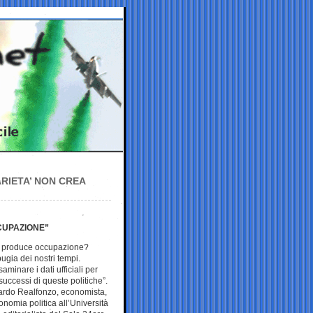
RIETA’ NON CREA
CCUPAZIONE”
tà produce occupazione?
ugia dei nostri tempi.
minare i dati ufficiali per
nsuccessi di queste politiche”.
ardo Realfonzo, economista,
onomia politica all’Università