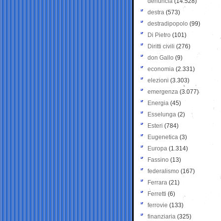
denuncia
(14.528)
destra
(573)
destradipopolo
(99)
Di Pietro
(101)
Diritti civili
(276)
don Gallo
(9)
economia
(2.331)
elezioni
(3.303)
emergenza
(3.077)
Energia
(45)
Esselunga
(2)
Esteri
(784)
Eugenetica
(3)
Europa
(1.314)
Fassino
(13)
federalismo
(167)
Ferrara
(21)
Ferretti
(6)
ferrovie
(133)
finanziaria
(325)