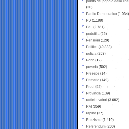
partito del popolo della libe
(30)
Partito Democratico
(1.034)
PD
(1.188)
PdL
(2.781)
pedofilia
(25)
Pensioni
(129)
Politica
(40.833)
polizia
(253)
Porto
(12)
povertà
(502)
Presepe
(14)
Primarie
(149)
Prodi
(52)
Provincia
(139)
radici e valori
(3.682)
RAI
(359)
rapine
(37)
Razzismo
(1.410)
Referendum
(200)