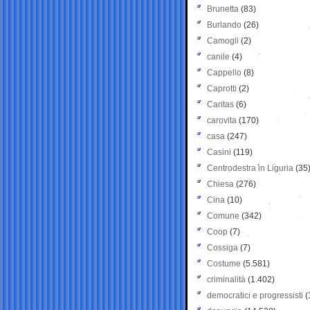
Brunetta
(83)
Burlando
(26)
Camogli
(2)
canile
(4)
Cappello
(8)
Caprotti
(2)
Caritas
(6)
carovita
(170)
casa
(247)
Casini
(119)
Centrodestra in Liguria
(35
Chiesa
(276)
Cina
(10)
Comune
(342)
Coop
(7)
Cossiga
(7)
Costume
(5.581)
criminalità
(1.402)
democratici e progressisti
(