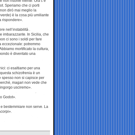
 e non risolve niente. Ora c’è
t. Speriamo che ci porti
non dirò mai meglio la
verde) è la cosa più umiliante
sa rispondere».
e nell’instabilità .
 imbarazzante. In Sicilia, che
on ci sono i soldi per fare
ca eccezionale: potremmo
. Abbiamo mortificato la cultura,
 mondo è diventato una
nici: ci esaltiamo per una
 questa schizofrenia è un
 e spesso non si capisce per
 perchè, magari non vede che
o ingorgo usciremo».
mo Godot».
po e bestemmiare non serve. La
acorpi».