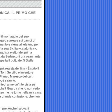
ONICA. IL PRIMO CHE
 il montaggio del suo
ggio surreale sui campi di
ento e viene al telefono per
lla sua Sicilia «catatonica»,
nquista elettorale: prima
a da Berlusconi ora osannante
aspetta il botto dei 5 Stelle
rì, regista del film «È stato il
 Toni Servillo e inventore
Franco Maresco del cult
, è stranito.
iedi a me un’intervista su
iche? Guarda che io non vedo
osso me ne torno nella mia casa
la grande confusione, che non
empre. Anche i giovani