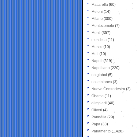
Mattarella
(60)
Meloni
(14)
Milano
(300)
Montezemolo
(7)
Monti
(357)
moschea
(11)
Musso
(10)
Muti
(10)
Napoli
(319)
Napolitano
(220)
no global
(5)
notte bianca
(3)
Nuovo Centrodestra
(2)
Obama
(11)
olimpiadi
(40)
Oliveri
(4)
Pannella
(29)
Papa
(33)
Parlamento
(1.428)