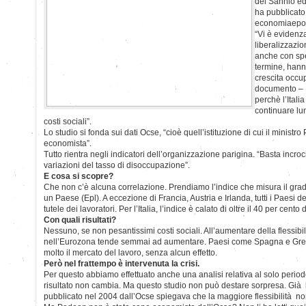
del Sannio ed 
ha pubblicato 
economiaepoli
“Vi è evidenza
liberalizzazio
anche con spec
termine, hanno
crescita occu
documento – 
perchè l’Itali
continuare lu
costi sociali”.
Lo studio si fonda sui dati Ocse, “cioè quell’istituzione di cui il minist
economista”.
Tutto rientra negli indicatori dell’organizzazione parigina. “Basta incroc
variazioni del tasso di disoccupazione”.
E cosa si scopre?
Che non c’è alcuna correlazione. Prendiamo l’indice che misura il grad
un Paese (Epl). A eccezione di Francia, Austria e Irlanda, tutti i Paesi 
tutele dei lavoratori. Per l’Italia, l’indice è calato di oltre il 40 per cento
Con quali risultati?
Nessuno, se non pesantissimi costi sociali. All’aumentare della flessib
nell’Eurozona tende semmai ad aumentare. Paesi come Spagna e Gre
molto il mercato del lavoro, senza alcun effetto.
Però nel frattempo è intervenuta la crisi.
Per questo abbiamo effettuato anche una analisi relativa al solo periodo p
risultato non cambia. Ma questo studio non può destare sorpresa. Già
pubblicato nel 2004 dall’Ocse spiegava che la maggiore flessibilità n