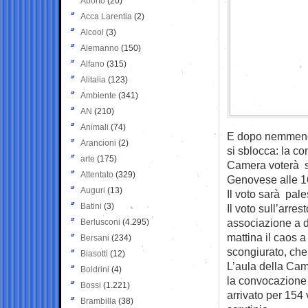
Aborto
(20)
Acca Larentia
(2)
Alcool
(3)
Alemanno
(150)
Alfano
(315)
Alitalia
(123)
Ambiente
(341)
AN
(210)
Animali
(74)
E dopo nemmeno 
Arancioni
(2)
si sblocca: la c
arte
(175)
Camera voterà su
Attentato
(329)
Genovese alle 1
Auguri
(13)
Il voto sarà pale
Batini
(3)
Il voto sull’arre
associazione a de
Berlusconi
(4.295)
mattina il caos a
Bersani
(234)
scongiurato, che
Biasotti
(12)
L’aula della Came
Boldrini
(4)
la convocazione 
Bossi
(1.221)
arrivato per 154 
Brambilla
(38)