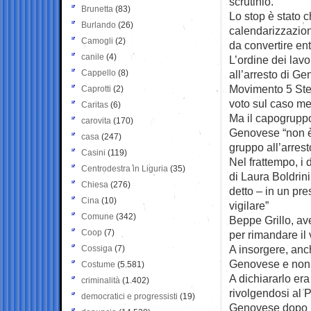
scrutinio.
Brunetta
(83)
Lo stop è stato c
Burlando
(26)
calendarizzazion
Camogli
(2)
da convertire en
canile
(4)
L’ordine dei lavo
Cappello
(8)
all’arresto di Ge
Movimento 5 Stel
Caprotti
(2)
voto sul caso m
Caritas
(6)
Ma il capogrupp
carovita
(170)
Genovese “non è 
casa
(247)
gruppo all’arres
Casini
(119)
Nel frattempo, i 
Centrodestra in Liguria
(35)
di Laura Boldrin
Chiesa
(276)
detto – in un pre
Cina
(10)
vigilare”
Comune
(342)
Beppe Grillo, ave
Coop
(7)
per rimandare il 
A insorgere, anch
Cossiga
(7)
Genovese e non c
Costume
(5.581)
A dichiararlo er
criminalità
(1.402)
rivolgendosi al 
democratici e progressisti
(19)
Genovese dopo le