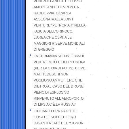
VENEZUELANO .IL COLOSSO
AMERICANO CHEVRON HA
RADDOPPIATO L’AREA
ASSEGNATA ALLA JOINT
VENTURE “PETROPIAR” NELLA
FASCIA DELL’ORINOCO,
L’AREA CHE OSPITA LE
MAGGIORI RISERVE MONDIALI
DI GREGGIO
LA GERMANIA SI CONFERMA IL
VENTRE MOLLE DELL’EUROPA
(PER LA GIOIA DI PUTIN). COME
MAI I TEDESCHI NON
VOGLIONO AMMETTERE CHE
DIETRO AL CASO DEL DRONE
PIENO DI ESPLOSIVO
RINVENUTO ALL’AEROPORTO
DI LIPSIA C’È LA RUSSIA?
GIULIANO FERRARA: ’CHE
COSA C’È SOTTO DIETRO
DAVANTI A LATO DEL “SIGNOR