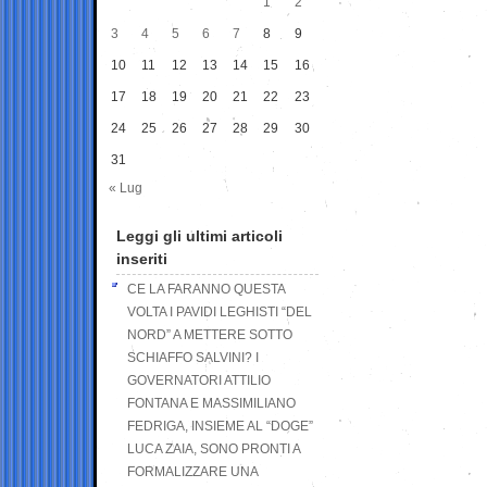
1
2
3
4
5
6
7
8
9
10
11
12
13
14
15
16
17
18
19
20
21
22
23
24
25
26
27
28
29
30
31
« Lug
Leggi gli ultimi articoli
inseriti
CE LA FARANNO QUESTA
VOLTA I PAVIDI LEGHISTI “DEL
NORD” A METTERE SOTTO
SCHIAFFO SALVINI? I
GOVERNATORI ATTILIO
FONTANA E MASSIMILIANO
FEDRIGA, INSIEME AL “DOGE”
LUCA ZAIA, SONO PRONTI A
FORMALIZZARE UNA