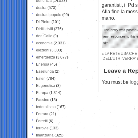
denuncia
(14.528)
garantisti, il Pd 
destra
(573)
Alla fine la mos
destradipopolo
(99)
mano.
Di Pietro
(101)
Diritti civili
(276)
This entry was posted o
don Gallo
(9)
any responses to this 
economia
(2.331)
site.
elezioni
(3.303)
«
LA RETE USA CHE 
emergenza
(3.077)
DELL’UTRI VERRA’
Energia
(45)
Leave a Rep
Esselunga
(2)
Esteri
(784)
You must be
log
Eugenetica
(3)
Europa
(1.314)
Fassino
(13)
federalismo
(167)
Ferrara
(21)
Ferretti
(6)
ferrovie
(133)
finanziaria
(325)