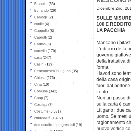
RIESCONO 
Brunetta
(83)
Dicembre 2nd, 201
Burlando
(26)
Camogli
(2)
SULLE MISURE
100 E REDDITO
canile
(4)
LA PACCHIA
Cappello
(8)
Caprotti
(2)
Mancano i pilastr
Caritas
(6)
L’edificio della 
carovita
(170)
governo giallove
casa
(247)
della trattativa 
Casini
(119)
forma.
Centrodestra in Liguria
(35)
I lavori sono fer
Chiesa
(276)
della casa origin
Cina
(10)
fuori dal portone 
cento.
Comune
(342)
Non un passo di 
Coop
(7)
sulla carta è cam
Cossiga
(7)
Litigano i due ca
Costume
(5.581)
uomo. Se metti un
criminalità
(1.402)
ragionamento che 
democratici e progressisti
(19)
nuovo vertice con