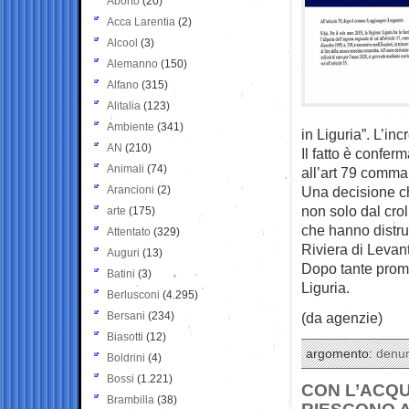
Aborto
(20)
Acca Larentia
(2)
Alcool
(3)
Alemanno
(150)
Alfano
(315)
Alitalia
(123)
Ambiente
(341)
in Liguria”. L’in
AN
(210)
Il fatto è confer
Animali
(74)
all’art 79 comma
Arancioni
(2)
Una decisione ch
non solo dal cro
arte
(175)
che hanno distrut
Attentato
(329)
Riviera di Levan
Auguri
(13)
Dopo tante prome
Batini
(3)
Liguria.
Berlusconi
(4.295)
Bersani
(234)
(da agenzie)
Biasotti
(12)
argomento:
denu
Boldrini
(4)
Bossi
(1.221)
CON L’ACQU
Brambilla
(38)