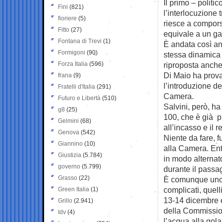
Il primo – politi
Fini
(821)
l’interlocuzione
fioriere
(5)
riesce a compors
Fitto
(27)
equivale a un gap
Fontana di Trevi
(1)
È andata così an
Formigoni
(90)
stessa dinamica 
Forza Italia
(596)
riproposta anche
Di Maio ha prova
frana
(9)
l’introduzione d
Fratelli d'Italia
(291)
Camera.
Futuro e Libertà
(510)
Salvini, però, ha
g8
(25)
100, che è già pr
Gelmini
(68)
all’incasso e il r
Genova
(542)
Niente da fare, 
Giannino
(10)
alla Camera. Entr
Giustizia
(5.784)
in modo alternat
governo
(5.799)
durante il passa
Grasso
(22)
È comunque uno s
complicati, quell
Green Italia
(1)
13-14 dicembre e 
Grillo
(2.941)
della Commissio
Idv
(4)
l’acqua alla gola