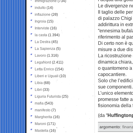
Immigrazione
(734)
Le divergenze no
indulto
(14)
Il taglio delle p
inflazione
(26)
di palazzo Chigi
Ingroia
(15)
addirittura in ex
Interviste
(16)
“ennesima bufala”
la casta
(1.394)
riferimento al p
La Destra
(45)
Di certo non è qu
La Sapienza
(5)
misure a due dis
La ricostruzione 
Lavoro
(1.316)
dinamica chiara, 
LegaNord
(2.411)
o quantomeno a co
Letta Enrico
(154)
capocantiere.
Liberi e Uguali
(10)
Solo che l’edific
Libia
(68)
sue componenti. 
Libri
(33)
L’unico elemento 
Liguria Futurista
(25)
promesse fatte ai
mafia
(543)
fisionomia della
manifesto
(7)
(da “
Huffington
Margherita
(16)
Maroni
(171)
argomento:
finanz
Mastella
(16)