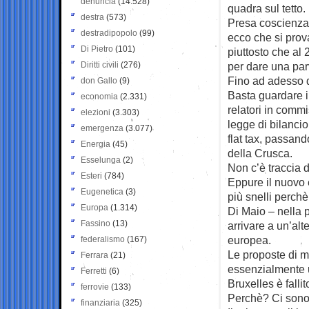
denuncia
(14.528)
quadra sul tetto.
destra
(573)
Presa coscienza 
destradipopolo
(99)
ecco che si prov
Di Pietro
(101)
piuttosto che al 
Diritti civili
(276)
per dare una pa
Fino ad adesso da
don Gallo
(9)
Basta guardare i
economia
(2.331)
relatori in commi
elezioni
(3.303)
legge di bilancio
emergenza
(3.077)
flat tax, passan
Energia
(45)
della Crusca.
Esselunga
(2)
Non c’è traccia d
Esteri
(784)
Eppure il nuovo 
Eugenetica
(3)
più snelli perchè
Europa
(1.314)
Di Maio – nella p
Fassino
(13)
arrivare a un’alt
europea.
federalismo
(167)
Le proposte di m
Ferrara
(21)
essenzialmente u
Ferretti
(6)
Bruxelles è fallit
ferrovie
(133)
Perchè? Ci sono 
finanziaria
(325)