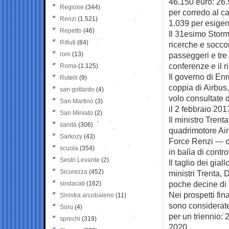
46.150 euro: 26.5
Regione
(344)
per corredo al ca
Renzi
(1.521)
1.039 per esigen
Repetto
(46)
Il 31esimo Storm
Rifiuti
(84)
ricerche e socco
rom
(13)
passeggeri e tre 
conferenze e il r
Roma
(1.125)
Il governo di Enr
Rutelli
(9)
coppia di Airbus
san gottardo
(4)
volo consultate d
San Martino
(3)
il 2 febbraio 20
San Miniato
(2)
Il ministro Trenta
sanità
(306)
quadrimotore Air
Sarkozy
(43)
Force Renzi — ol
scuola
(354)
in balìa di contr
Sestri Levante
(2)
Il taglio dei gia
Sicurezza
(452)
ministri Trenta,
poche decine di 
sindacati
(162)
Nei prospetti fin
Sinistra arcobaleno
(11)
sono considerate 
Soru
(4)
per un triennio: 2
sprechi
(319)
2020.