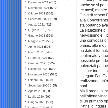
Dicembre 2021
(488)
anche se si pens
Novembre 2021
(599)
tre mesi) mentre 
Ottobre 2021
(506)
Giovedì scorso D
Settembre 2021
(539)
alla Concorrenza
Agosto 2021
(423)
sta portando ava
La situazione di 
Luglio 2021
(577)
nervosismo e il 
Giugno 2021
(559)
una convocazione
Maggio 2021
(556)
primis, alla mobil
Aprile 2021
(506)
ha dato il formal
Marzo 2021
(647)
confirmatory due 
Febbraio 2021
(570)
possibile prender
Gennaio 2021
(605)
potenziali partne
Dicembre 2020
(619)
Il cuore industr
Novembre 2020
(575)
spiegato l’ad Gia
Ottobre 2020
(638)
realizzando un’o
porti.
Settembre 2020
(465)
Ma il progetto i
Agosto 2020
(588)
nell’offerta vinc
Luglio 2020
(597)
di un primario op
Giugno 2020
(580)
Patrizi di ridurr
Maggio 2020
(618)