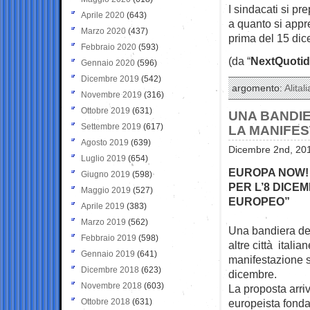
I sindacati si pr
Aprile 2020
(643)
a quanto si appr
Marzo 2020
(437)
prima del 15 dic
Febbraio 2020
(593)
(da “
NextQuotid
Gennaio 2020
(596)
Dicembre 2019
(542)
argomento:
Alitali
Novembre 2019
(316)
Ottobre 2019
(631)
UNA BANDI
Settembre 2019
(617)
LA MANIFES
Agosto 2019
(639)
Dicembre 2nd, 201
Luglio 2019
(654)
EUROPA NOW! 
Giugno 2019
(598)
PER L’8 DICE
Maggio 2019
(527)
EUROPEO”
Aprile 2019
(383)
Marzo 2019
(562)
Una bandiera del
Febbraio 2019
(598)
altre città italia
Gennaio 2019
(641)
manifestazione s
Dicembre 2018
(623)
dicembre.
Novembre 2018
(603)
La proposta arri
Ottobre 2018
(631)
europeista fonda