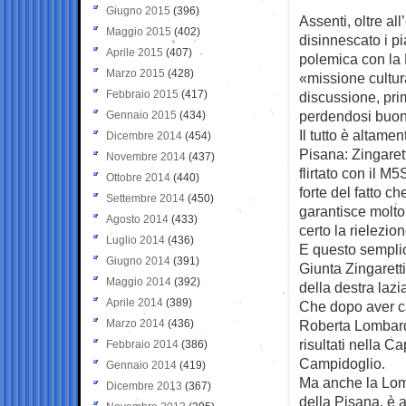
Giugno 2015
(396)
Assenti, oltre al
Maggio 2015
(402)
disinnescato i pi
Aprile 2015
(407)
polemica con la L
Marzo 2015
(428)
«missione cultur
Febbraio 2015
(417)
discussione, prim
perdendosi buona 
Gennaio 2015
(434)
Il tutto è altame
Dicembre 2014
(454)
Pisana: Zingaret
Novembre 2014
(437)
flirtato con il M5
Ottobre 2014
(440)
forte del fatto c
Settembre 2014
(450)
garantisce molto 
Agosto 2014
(433)
certo la rielezio
Luglio 2014
(436)
E questo semplic
Giugno 2014
(391)
Giunta Zingaretti
Maggio 2014
(392)
della destra laz
Aprile 2014
(389)
Che dopo aver c
Marzo 2014
(436)
Roberta Lombardi 
risultati nella Ca
Febbraio 2014
(386)
Campidoglio.
Gennaio 2014
(419)
Ma anche la Lomba
Dicembre 2013
(367)
della Pisana, è 