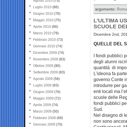
Agosto 2010
(75)
Luglio 2010
(86)
argomento:
Rom
Giugno 2010
(76)
L’ULTIMA U
Maggio 2010
(75)
SCUOLE DE
Aprile 2010
(66)
Marzo 2010
(79)
Dicembre 2nd, 201
Febbraio 2010
(73)
QUELLE DEL 
Gennaio 2010
(74)
Dicembre 2009
(74)
I fondi pubblici 
Novembre 2009
(83)
degli alunni iscr
Ottobre 2009
(90)
quantità di impos
Settembre 2009
(83)
L’ideona fa parte
Agosto 2009
(56)
governo Conte i
introdurre per g
Luglio 2009
(83)
enti locali ma l’
Giugno 2009
(76)
scuole delle Re
Maggio 2009
(72)
fondi pubblici pe
Aprile 2009
(74)
Sud.
Marzo 2009
(50)
Nel disegno di l
Febbraio 2009
(69)
non sono ancora d
Gennaio 2009
(70)
Costituzionali. M