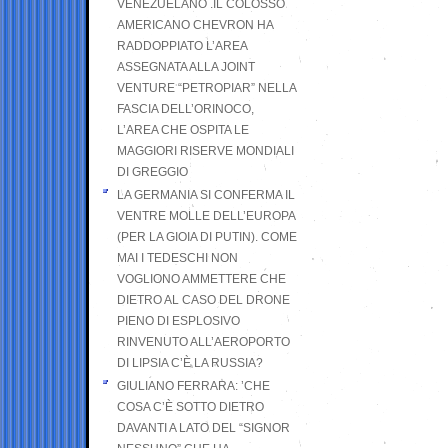
VENEZUELANO .IL COLOSSO
AMERICANO CHEVRON HA
RADDOPPIATO L’AREA
ASSEGNATA ALLA JOINT
VENTURE “PETROPIAR” NELLA
FASCIA DELL’ORINOCO,
L’AREA CHE OSPITA LE
MAGGIORI RISERVE MONDIALI
DI GREGGIO
LA GERMANIA SI CONFERMA IL
VENTRE MOLLE DELL’EUROPA
(PER LA GIOIA DI PUTIN). COME
MAI I TEDESCHI NON
VOGLIONO AMMETTERE CHE
DIETRO AL CASO DEL DRONE
PIENO DI ESPLOSIVO
RINVENUTO ALL’AEROPORTO
DI LIPSIA C’È LA RUSSIA?
GIULIANO FERRARA: ’CHE
COSA C’È SOTTO DIETRO
DAVANTI A LATO DEL “SIGNOR