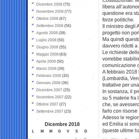
Dicembre 2008
(75)
libera all’autono
Novembre 2008
(77)
questione era sta
Ottobre 2008
(67)
forze politiche.
Il ministro degli 
Settembre 2008
(56)
progetto non por
Agosto 2008
(39)
Ma quindi questo
Luglio 2008
(50)
davvero ridotti 
Giugno 2008
(55)
Le richieste del
Maggio 2008
(63)
vorrebbe stabilir
Aprile 2008
(50)
comunicazione o s
Marzo 2008
(39)
A febbraio 2018 
Febbraio 2008
(35)
(Lombardia, Ven
Gennaio 2008
(36)
trattative per un
Dicembre 2007
(25)
In sostanza, il p
Novembre 2007
(22)
su 5 materie fra
che, se avessero
Ottobre 2007
(27)
farlo con risorse
Settembre 2007
(23)
Adesso le region
ed Emilia si so
Dicembre 2018
(queste ultime h
L
M
M
G
V
S
D