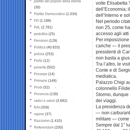
partito del popolo della libertà
volte Elisabetta 
(30)
dell’Economia; i
Partito Democratico
(1.034)
dell’Interno e sol
PD
(1.188)
Nel periodo citat
non 25, come ha 
PdL
(2.781)
accesso agli atti
pedofilia
(25)
Per imposizione 
Pensioni
(129)
cariche — il pres
Politica
(40.833)
presidenti di Ca
polizia
(253)
non basta a giusti
Porto
(12)
Tra l’altro, le vi
povertà
(502)
Conte e di Serg
Presepe
(14)
mediatica.
Primarie
(149)
Palazzo Chigi aut
Prodi
(52)
colonnello Filid
Stormo, dunque è
Provincia
(139)
dei viaggi.
radici e valori
(3.682)
La presidenza de
RAI
(359)
— non carburante
rapine
(37)
militare — come 
Razzismo
(1.410)
Sempre dal 1° lu
Referendum
(200)