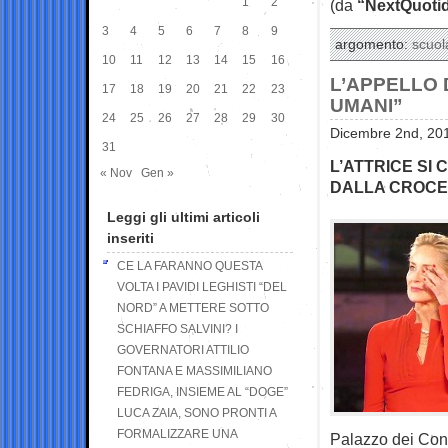
1
2
(da
“NextQuotid
3
4
5
6
7
8
9
argomento:
scuol
10
11
12
13
14
15
16
L’APPELLO 
17
18
19
20
21
22
23
UMANI”
24
25
26
27
28
29
30
Dicembre 2nd, 201
31
L’ATTRICE SI
« Nov
Gen »
DALLA CROCE
Leggi gli ultimi articoli
inseriti
CE LA FARANNO QUESTA
VOLTA I PAVIDI LEGHISTI “DEL
NORD” A METTERE SOTTO
SCHIAFFO SALVINI? I
GOVERNATORI ATTILIO
FONTANA E MASSIMILIANO
FEDRIGA, INSIEME AL “DOGE”
LUCA ZAIA, SONO PRONTI A
FORMALIZZARE UNA
Palazzo dei Cong