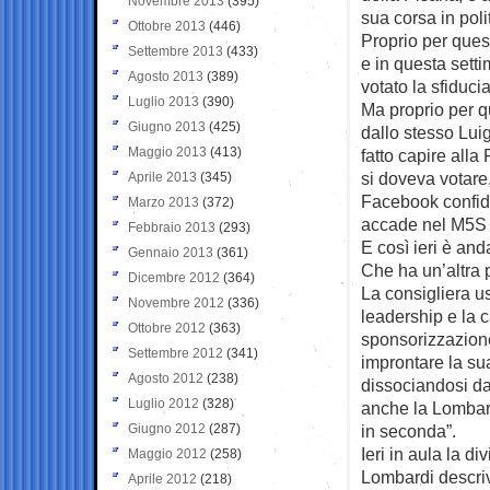
Novembre 2013
(395)
sua corsa in pol
Ottobre 2013
(446)
Proprio per quest
Settembre 2013
(433)
e in questa sett
Agosto 2013
(389)
votato la sfiduci
Luglio 2013
(390)
Ma proprio per q
Giugno 2013
(425)
dallo stesso Lui
Maggio 2013
(413)
fatto capire alla
si doveva votare,
Aprile 2013
(345)
Facebook confid
Marzo 2013
(372)
accade nel M5S a
Febbraio 2013
(293)
E così ieri è an
Gennaio 2013
(361)
Che ha un’altra 
Dicembre 2012
(364)
La consigliera u
Novembre 2012
(336)
leadership e la 
Ottobre 2012
(363)
sponsorizzazione
Settembre 2012
(341)
improntare la sua
Agosto 2012
(238)
dissociandosi da
Luglio 2012
(328)
anche la Lombar
Giugno 2012
(287)
in seconda”.
Ieri in aula la d
Maggio 2012
(258)
Lombardi descri
Aprile 2012
(218)