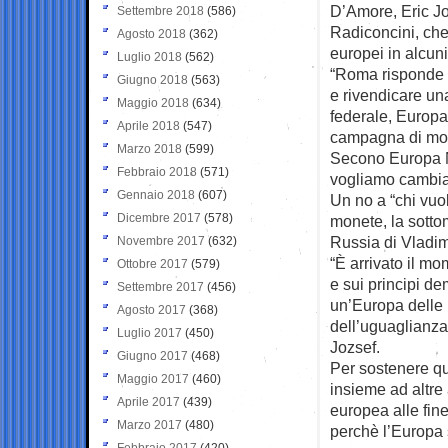
D’Amore, Eric J
Settembre 2018
(586)
Radiconcini, che 
Agosto 2018
(362)
europei in alcun
Luglio 2018
(562)
“Roma risponde a
Giugno 2018
(563)
e rivendicare un
Maggio 2018
(634)
federale, Europ
Aprile 2018
(547)
campagna di mobi
Marzo 2018
(599)
Secono Europa No
Febbraio 2018
(571)
vogliamo cambiarl
Gennaio 2018
(607)
Un no a “chi vuole
Dicembre 2017
(578)
monete, la sottom
Russia di Vladim
Novembre 2017
(632)
“È arrivato il mo
Ottobre 2017
(579)
e sui principi d
Settembre 2017
(456)
un’Europa delle n
Agosto 2017
(368)
dell’uguaglianza de
Luglio 2017
(450)
Jozsef.
Giugno 2017
(468)
Per sostenere qu
Maggio 2017
(460)
insieme ad altre
Aprile 2017
(439)
europea alle fine
Marzo 2017
(480)
perchè l’Europa s
Febbraio 2017
(420)