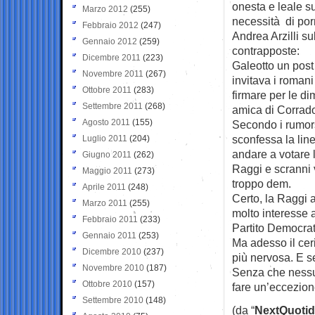
onesta e leale su
Marzo 2012
(255)
necessità di por
Febbraio 2012
(247)
Andrea Arzilli su
Gennaio 2012
(259)
contrapposte:
Dicembre 2011
(223)
Galeotto un post
Novembre 2011
(267)
invitava i romani
Ottobre 2011
(283)
firmare per le d
Settembre 2011
(268)
amica di Corrad
Agosto 2011
(155)
Secondo i rumors
sconfessa la line
Luglio 2011
(204)
andare a votare l
Giugno 2011
(262)
Raggi e scranni v
Maggio 2011
(273)
troppo dem.
Aprile 2011
(248)
Certo, la Raggi 
Marzo 2011
(255)
molto interesse a
Febbraio 2011
(233)
Partito Democrat
Gennaio 2011
(253)
Ma adesso il ce
Dicembre 2010
(237)
più nervosa. E s
Novembre 2010
(187)
Senza che nessu
Ottobre 2010
(157)
fare un’eccezione
Settembre 2010
(148)
(da “
NextQuotid