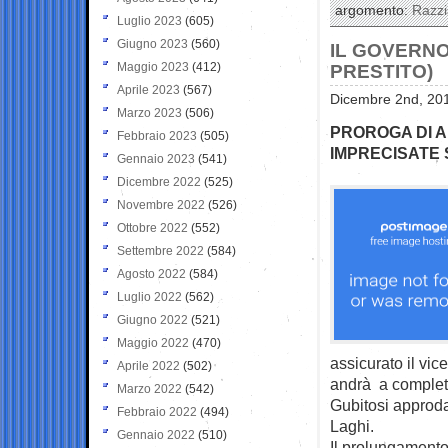
argomento:
Razz
Luglio 2023
(605)
Giugno 2023
(560)
IL GOVERNO 
Maggio 2023
(412)
PRESTITO)
Aprile 2023
(567)
Dicembre 2nd, 201
Marzo 2023
(506)
PROROGA DI AL
Febbraio 2023
(505)
IMPRECISATE 
Gennaio 2023
(541)
Dicembre 2022
(525)
Novembre 2022
(526)
Ottobre 2022
(552)
Settembre 2022
(584)
Agosto 2022
(584)
Luglio 2022
(562)
Giugno 2022
(521)
Maggio 2022
(470)
assicurato il vi
Aprile 2022
(502)
andrà a completa
Marzo 2022
(542)
Gubitosi approda
Febbraio 2022
(494)
Laghi.
Gennaio 2022
(510)
Il prolungamento 