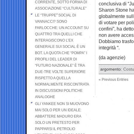
CORRENTE, SOTTO FORMA DI
conclusiva di “Ju
ASSOCIAZIONE “CULTURALE”
Sharon Stone ha 
LE “TRUPPE” SOCIAL DI
globalmente sulle
VANNACCI? SONO
di votare per pol
FARLOCCHE: UN ACCOUNT SU
confini”, ha detto
QUATTRO TRA QUELLI CHE
non avere accesso
INTERAGISCONO L’EX
Dobbiamo trasfor
GENERALE SUI SOCIAL È UN
integrità “.
BOT. LA QUOTA CHE “POMPA” I
(da agenzie)
PROFILI DEL LEADER DI
“FUTURO NAZIONALE” È TRA
argomento:
Cost
DUE-TRE VOLTE SUPERIORE
RISPETTO A QUELLA
« Previous Entries
NORMALMENTE RISCONTRATA
IN DISCUSSIONI POLITICHE
ANALOGHE
GLI YANKEE NON SI MUOVONO
MAI SOLO PER UN IDEALE:
ABBATTERE MADURO ERA
SOLO UN PRETESTO PER
PAPPARSI IL PETROLIO