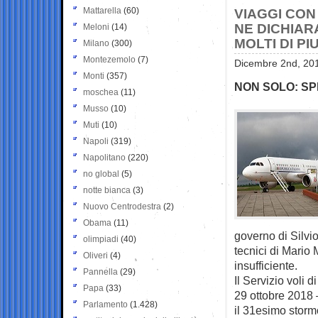
Mattarella
(60)
VIAGGI CON
NE DICHIAR
Meloni
(14)
MOLTI DI PIU
Milano
(300)
Montezemolo
(7)
Dicembre 2nd, 201
Monti
(357)
NON SOLO: SPE
moschea
(11)
Musso
(10)
Muti
(10)
Napoli
(319)
Napolitano
(220)
no global
(5)
notte bianca
(3)
Nuovo Centrodestra
(2)
Obama
(11)
governo di Silvio
olimpiadi
(40)
tecnici di Mario
Oliveri
(4)
insufficiente.
Pannella
(29)
Il Servizio voli d
Papa
(33)
29 ottobre 2018 
Parlamento
(1.428)
il 31esimo storm