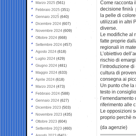
Come racconta i
Marzo 2025
(561)
decisione finirà
Febbraio 2025
(351)
la pelle di colo
Gennaio 2025
(640)
utilizzati in alt
Dicembre 2024
(607)
diverse.
Novembre 2024
(609)
Le modifiche al 
Ottobre 2024
(668)
fatte proprie dal
Settembre 2024
(457)
regionali in mate
Agosto 2024
(618)
L’obiettivo dell’
Luglio 2024
(429)
rischio di emarg
Giugno 2024
(481)
l’introduzione di
cultura di proven
Maggio 2024
(633)
consegna ai picc
Aprile 2024
(618)
Un punto che la 
Marzo 2024
(473)
testo in consigl
Febbraio 2024
(588)
l’emendamento co
Gennaio 2024
(627)
riferimento alle 
Dicembre 2023
(503)
Le opposizioni so
Novembre 2023
(435)
proprio perchè no
Ottobre 2023
(604)
(da agenzie)
Settembre 2023
(460)
Agosto 2023
(641)