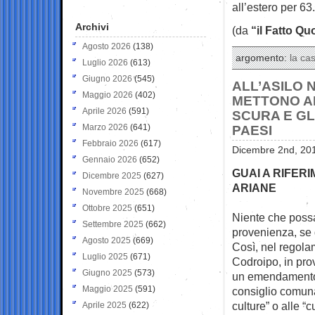
all’estero per 63
Archivi
(da
“il Fatto Qu
Agosto 2026
(138)
argomento:
la ca
Luglio 2026
(613)
Giugno 2026
(545)
ALL’ASILO N
Maggio 2026
(402)
METTONO AL
Aprile 2026
(591)
SCURA E GL
Marzo 2026
(641)
PAESI
Febbraio 2026
(617)
Dicembre 2nd, 201
Gennaio 2026
(652)
GUAI A RIFER
Dicembre 2025
(627)
ARIANE
Novembre 2025
(668)
Ottobre 2025
(651)
Niente che possa 
Settembre 2025
(662)
provenienza, se 
Agosto 2025
(669)
Così, nel regola
Luglio 2025
(671)
Codroipo, in prov
Giugno 2025
(573)
un emendamento 
Maggio 2025
(591)
consiglio comunal
culture” o alle “
Aprile 2025
(622)