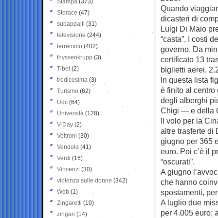
Stampa
(373)
Quando viaggiano
Storace
(47)
dicasteri di com
subappalti
(31)
Luigi Di Maio pre
televisione
(244)
“casta”. I costi d
terremoto
(402)
governo. Da mini
thyssenkrupp
(3)
certificato 13 tr
Tibet
(2)
biglietti aerei, 2
In questa lista f
tredicesima
(3)
è finito al cent
Turismo
(62)
degli alberghi p
Udc
(64)
Chigi — e della 
Università
(128)
Il volo per la Ci
V-Day
(2)
altre trasferte d
Veltroni
(30)
giugno per 365 e
Vendola
(41)
euro. Poi c’è il 
Verdi
(16)
“oscurati”.
Vincenzi
(30)
A giugno l’avvoca
violenza sulle donne
(342)
che hanno coinv
spostamenti, per
Web
(1)
A luglio due miss
Zingaretti
(10)
per 4.005 euro; 
zingari
(14)