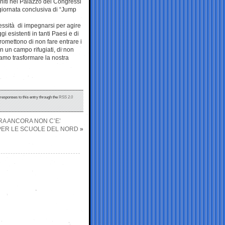
iuniti nel Palazzo dei Congressi
 giornata conclusiva di “Jump
essità di impegnarsi per agire
i esistenti in tanti Paesi e di
promettono di non fare entrare i
 in un campo rifugiati, di non
iamo trasformare la nostra
 responses to this entry through the
RSS 2.0
RA ANCORA NON C’E’
 PER LE SCUOLE DEL NORD
»