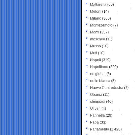
Mattarella
(60)
Meloni
(14)
Milano
(300)
Montezemolo
(7)
Monti
(357)
moschea
(11)
Musso
(10)
Muti
(10)
Napoli
(319)
Napolitano
(220)
no global
(5)
notte bianca
(3)
Nuovo Centrodestra
(2)
Obama
(11)
olimpiadi
(40)
Oliveri
(4)
Pannella
(29)
Papa
(33)
Parlamento
(1.428)