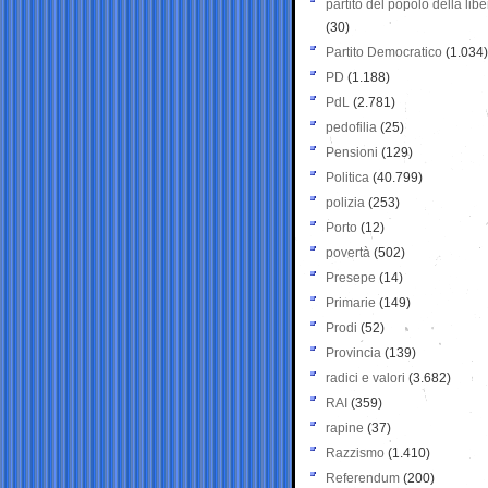
partito del popolo della libe
(30)
Partito Democratico
(1.034)
PD
(1.188)
PdL
(2.781)
pedofilia
(25)
Pensioni
(129)
Politica
(40.799)
polizia
(253)
Porto
(12)
povertà
(502)
Presepe
(14)
Primarie
(149)
Prodi
(52)
Provincia
(139)
radici e valori
(3.682)
RAI
(359)
rapine
(37)
Razzismo
(1.410)
Referendum
(200)