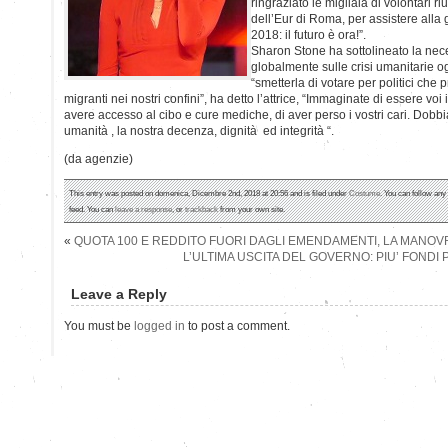
ringraziato le migliaia di volontari r
dell’Eur di Roma, per assistere alla
2018: il futuro è ora!”.
Sharon Stone ha sottolineato la nec
globalmente sulle crisi umanitarie ogg
“smetterla di votare per politici che 
migranti nei nostri confini”, ha detto l’attrice, “Immaginate di essere voi
avere accesso al cibo e cure mediche, di aver perso i vostri cari. Dobb
umanità , la nostra decenza, dignità ed integrità “.
(da agenzie)
This entry was posted on domenica, Dicembre 2nd, 2018 at 20:56 and is filed under
Costume
. You can follow any
feed. You can
leave a response
, or
trackback
from your own site.
«
QUOTA 100 E REDDITO FUORI DAGLI EMENDAMENTI, LA MANOV
L’ULTIMA USCITA DEL GOVERNO: PIU’ FONDI
Leave a Reply
You must be
logged in
to post a comment.