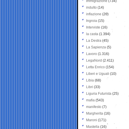
Immigrazione
(734)
indulto
(14)
inflazione
(26)
Ingroia
(15)
Interviste
(16)
la casta
(1.394)
La Destra
(45)
La Sapienza
(5)
Lavoro
(1.316)
LegaNord
(2.411)
Letta Enrico
(154)
Liberi e Uguali
(10)
Libia
(68)
Libri
(33)
Liguria Futurista
(25)
mafia
(543)
manifesto
(7)
Margherita
(16)
Maroni
(171)
Mastella
(16)