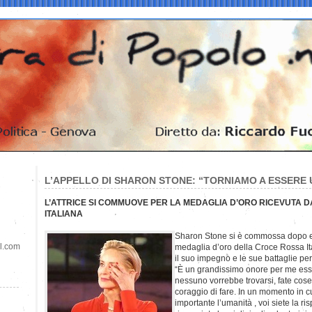
L’APPELLO DI SHARON STONE: “TORNIAMO A ESSERE 
L’ATTRICE SI COMMUOVE PER LA MEDAGLIA D’ORO RICEVUTA 
ITALIANA
Sharon Stone si è commossa dopo es
il.com
medaglia d’oro della Croce Rossa It
il suo impegno e le sue battaglie per 
“È un grandissimo onore per me esse
nessuno vorrebbe trovarsi, fate cos
coraggio di fare. In un momento in cu
importante l’umanità , voi siete la risp