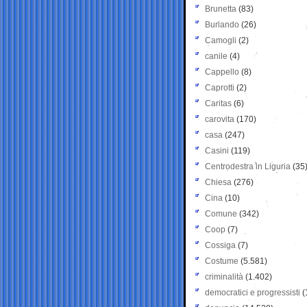
Brunetta
(83)
Burlando
(26)
Camogli
(2)
canile
(4)
Cappello
(8)
Caprotti
(2)
Caritas
(6)
carovita
(170)
casa
(247)
Casini
(119)
Centrodestra in Liguria
(35
Chiesa
(276)
Cina
(10)
Comune
(342)
Coop
(7)
Cossiga
(7)
Costume
(5.581)
criminalità
(1.402)
democratici e progressisti
(