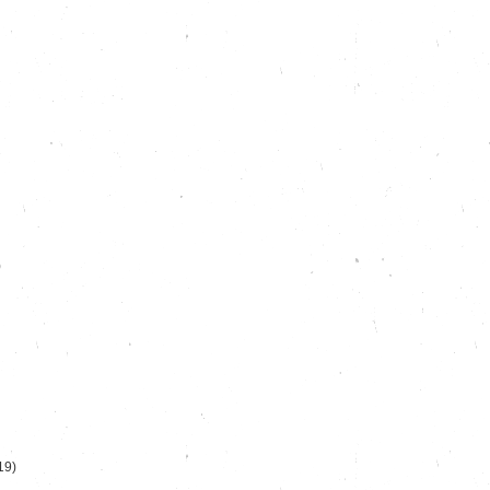
)
19)