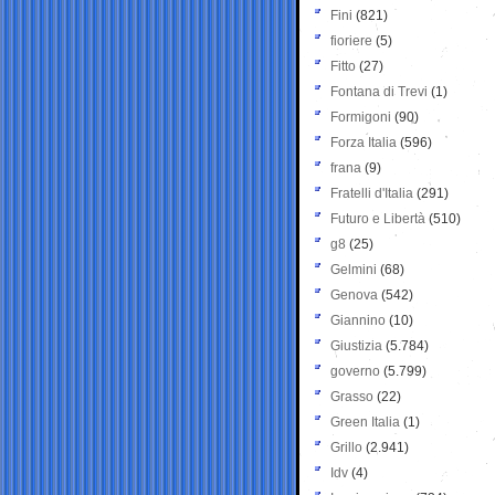
Fini
(821)
fioriere
(5)
Fitto
(27)
Fontana di Trevi
(1)
Formigoni
(90)
Forza Italia
(596)
frana
(9)
Fratelli d'Italia
(291)
Futuro e Libertà
(510)
g8
(25)
Gelmini
(68)
Genova
(542)
Giannino
(10)
Giustizia
(5.784)
governo
(5.799)
Grasso
(22)
Green Italia
(1)
Grillo
(2.941)
Idv
(4)