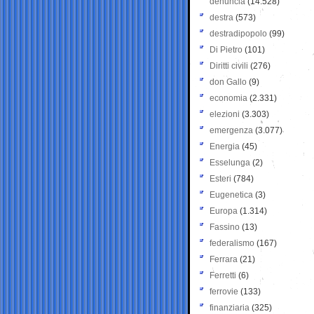
denuncia
(14.528)
destra
(573)
destradipopolo
(99)
Di Pietro
(101)
Diritti civili
(276)
don Gallo
(9)
economia
(2.331)
elezioni
(3.303)
emergenza
(3.077)
Energia
(45)
Esselunga
(2)
Esteri
(784)
Eugenetica
(3)
Europa
(1.314)
Fassino
(13)
federalismo
(167)
Ferrara
(21)
Ferretti
(6)
ferrovie
(133)
finanziaria
(325)