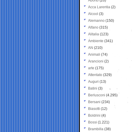
Aborto
(20)
Acca Larentia
(2)
Alcool
(3)
Alemanno
(150)
Alfano
(315)
Alitalia
(123)
Ambiente
(341)
AN
(210)
Animali
(74)
Arancioni
(2)
arte
(175)
Attentato
(329)
Auguri
(13)
Batini
(3)
Berlusconi
(4.295)
Bersani
(234)
Biasotti
(12)
Boldrini
(4)
Bossi
(1.221)
Brambilla
(38)