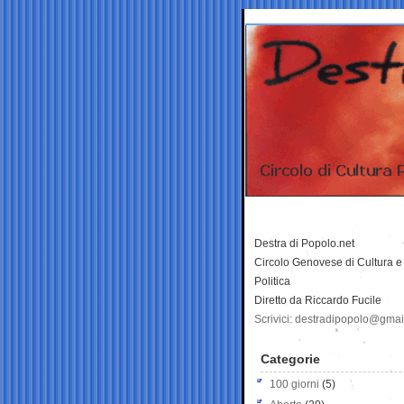
Destra di Popolo.net
Circolo Genovese di Cultura e
Politica
Diretto da Riccardo Fucile
Scrivici: destradipopolo@gma
Categorie
100 giorni
(5)