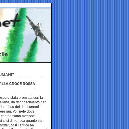
UMANI”
DALLA CROCE ROSSA
sere stata premiata con la
aliana, un riconoscimento per
la difesa dei diritti umani.
re qui. Voi siete dove
e che nessuno avrebbe il
i ci si dimentica quanto sia
osta”, così l’attrice ha