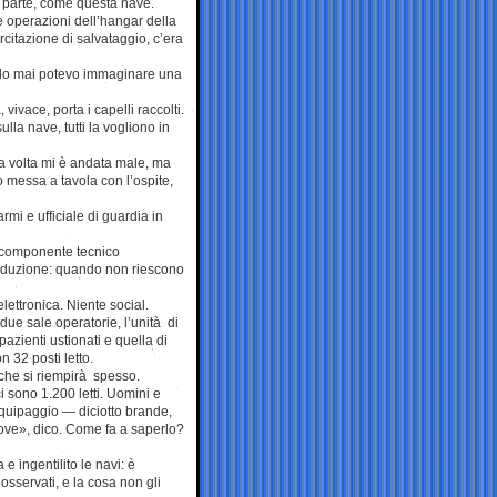
 parte, come questa nave.
e operazioni dell’hangar della
rcitazione di salvataggio, c’era
ando mai potevo immaginare una
ivace, porta i capelli raccolti.
lla nave, tutti la vogliono in
ma volta mi è andata male, ma
 messa a tavola con l’ospite,
mi e ufficiale di guardia in
o componente tecnico
Traduzione: quando non riescono
elettronica. Niente social.
 due sale operatorie, l’unità di
pazienti ustionati e quella di
 32 posti letto.
che si riempirà spesso.
 sono 1.200 letti. Uomini e
equipaggio — diciotto brande,
nove», dico. Come fa a saperlo?
 ingentilito le navi: è
sservati, e la cosa non gli