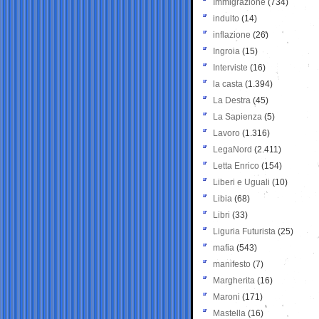
Immigrazione
(734)
indulto
(14)
inflazione
(26)
Ingroia
(15)
Interviste
(16)
la casta
(1.394)
La Destra
(45)
La Sapienza
(5)
Lavoro
(1.316)
LegaNord
(2.411)
Letta Enrico
(154)
Liberi e Uguali
(10)
Libia
(68)
Libri
(33)
Liguria Futurista
(25)
mafia
(543)
manifesto
(7)
Margherita
(16)
Maroni
(171)
Mastella
(16)