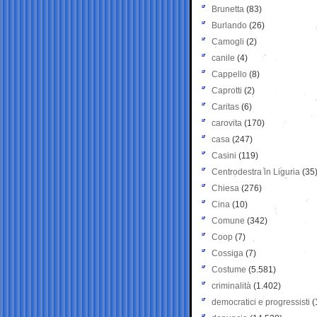
Brunetta
(83)
Burlando
(26)
Camogli
(2)
canile
(4)
Cappello
(8)
Caprotti
(2)
Caritas
(6)
carovita
(170)
casa
(247)
Casini
(119)
Centrodestra in Liguria
(35
Chiesa
(276)
Cina
(10)
Comune
(342)
Coop
(7)
Cossiga
(7)
Costume
(5.581)
criminalità
(1.402)
democratici e progressisti
(