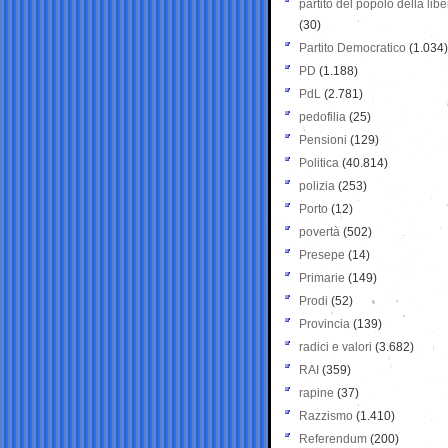
partito del popolo della libe
(30)
Partito Democratico
(1.034)
PD
(1.188)
PdL
(2.781)
pedofilia
(25)
Pensioni
(129)
Politica
(40.814)
polizia
(253)
Porto
(12)
povertà
(502)
Presepe
(14)
Primarie
(149)
Prodi
(52)
Provincia
(139)
radici e valori
(3.682)
RAI
(359)
rapine
(37)
Razzismo
(1.410)
Referendum
(200)