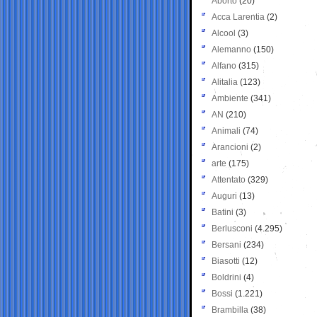
Aborto
(20)
Acca Larentia
(2)
Alcool
(3)
Alemanno
(150)
Alfano
(315)
Alitalia
(123)
Ambiente
(341)
AN
(210)
Animali
(74)
Arancioni
(2)
arte
(175)
Attentato
(329)
Auguri
(13)
Batini
(3)
Berlusconi
(4.295)
Bersani
(234)
Biasotti
(12)
Boldrini
(4)
Bossi
(1.221)
Brambilla
(38)