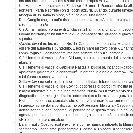
ma una narrazione. La sensazione che la propria vita vada da qualche
C’è Martina Muto, comune di 2° classe, 19 anni, di Pompei, addetta all
portaerei. Parla e sorride con gli occhi azzurri. Quando, durante un’ese
bisogno di un uomo in mare, s’è buttata lei, una donna.
Dice Gueglio che, quand’è risalita, era entusiasta: «Ammira’, ma qu
cosa del genere!».
C’è Anna Tradigo, comune di 1° classe, 21 anni, tarantina. È minuscola, v
Lavora nell’hangar, ha militato in A2 di pallacanestro: quando si gioca su
squadra.
«Voglio diventare tecnica dei Ris dei Carabinieri», dice seria. «La pri
essere qui aumenta il punteggio. E poi in mare mi trovo bene». L’hanno
l’ammiraglio e il comandante, ma non sembra per nulla intimorita.
C’è il tenente di vascello Seila Di Luca, capo componente del servizio ar
plancia.
C’è il tenente di vascello Gabriella Nastasìa, pugliese. Incarico: «cap
operazioni garante della connettività Internet e telefonia di bordo». 
a telefonare a casa, vanno da lei.
Sulla «Cavour» solo telefoni fissi, niente cellulari. Internet per la posta 
C’è il tenente di vascello Ilde Covino, dottoressa di bordo: mi mostra le
terapia intensiva e quella di rianimazione, l’unità per il trattamento dei 
diagnostica per immagini, l’unità odontoiatrica e le tre sale degenza con
È orgogliosa del suo ospedale che si muove sul mare e sa, purtroppo, 
In questo momento, a bordo, stanno 550 persone. Ma sulla «Cavour» ci
donne hanno alloggi separati. Mi portano nello spazio femminile dell’
ognuna protetta da una tenda. In fondo bagni e docce. «Siete solo in 
«Ho contato gli accappatoi».
L’ammiraglio Gueglio sostiene che le donne hanno migliorato la Marina e
scomparso il nonnismo, per esempio. È come se i maschi si sentissero o