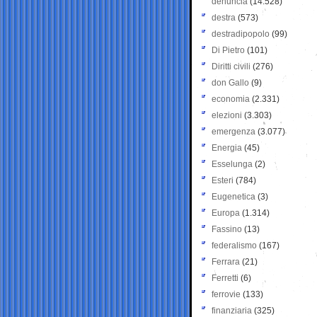
denuncia
(14.528)
destra
(573)
destradipopolo
(99)
Di Pietro
(101)
Diritti civili
(276)
don Gallo
(9)
economia
(2.331)
elezioni
(3.303)
emergenza
(3.077)
Energia
(45)
Esselunga
(2)
Esteri
(784)
Eugenetica
(3)
Europa
(1.314)
Fassino
(13)
federalismo
(167)
Ferrara
(21)
Ferretti
(6)
ferrovie
(133)
finanziaria
(325)