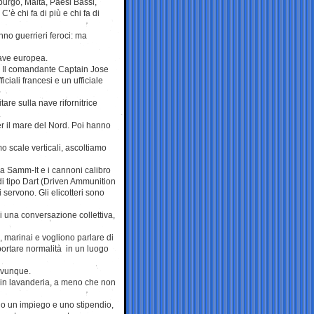
burgo, Malta, Paesi Bassi,
è chi fa di più e chi fa di
anno guerrieri feroci: ma
nave europea.
e. Il comandante Captain Jose
iali francesi e un ufficiale
tare sulla nave rifornitrice
.
per il mare del Nord. Poi hanno
 scale verticali, ascoltiamo
ria Samm-It e i cannoni calibro
i tipo Dart (Driven Ammunition
i servono. Gli elicotteri sono
i una conversazione collettiva,
li, marinai e vogliono parlare di
 portare normalità in un luogo
dovunque.
 e in lavanderia, a meno che non
lo un impiego e uno stipendio,