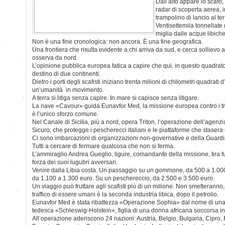
Dall’alto appare lo scafo,
radar di scoperta aerea, in
trampolino di lancio al te
Ventisettemila tonnellate 
miglia dalle acque libiche
Non è una fine cronologica: non ancora. È una fine geografica.
Una frontiera che risulta evidente a chi arriva da sud, e cerca sollievo 
osserva da nord.
L’opinione pubblica europea fatica a capire che qui, in questo quadrato 
destino di due continenti.
Dietro i porti degli scafisti iniziano trenta milioni di chilometri quadrati 
un’umanità in movimento.
A terra si litiga senza capire. In mare si capisce senza litigare.
La nave «Cavour» guida Eunavfor Med, la missione europea contro i tra
è l’unico sforzo comune.
Nel Canale di Sicilia, più a nord, opera Triton, l’operazione dell’agenz
Sicuro, che protegge i pescherecci italiani e le piattaforme che staser
Ci sono imbarcazioni di organizzazioni non-governative e della Guardi
Tutti a cercare di fermare qualcosa che non si ferma.
L’ammiraglio Andrea Gueglio, ligure, comandante della missione, tira fu
forza dei suoi lugubri avversari.
Venire dalla Libia costa. Un passaggio su un gommone, da 500 a 1.000
da 1.100 a 1.300 euro. Su un peschereccio, da 2.500 e 3.500 euro.
Un viaggio può fruttare agli scafisti più di un milione. Non smetteranno, 
traffico di essere umani è la seconda industria libica, dopo il petrolio.
Eunavfor Med è stata ribattezza «Operazione Sophia» dal nome di una 
tedesca «Schleswig-Holstein», figlia di una donna africana soccorsa i
All’operazione aderiscono 24 nazioni: Austria, Belgio, Bulgaria, Cipro,