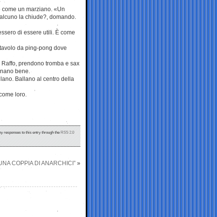
no come un marziano. «Un
ualcuno la chiude?, domando.
ssero di essere utili. È come
l tavolo da ping-pong dove
e Raffo, prendono tromba e sax
onano bene.
lano. Ballano al centro della
 come loro.
ny responses to this entry through the
RSS 2.0
 UNA COPPIA DI ANARCHICI”
»