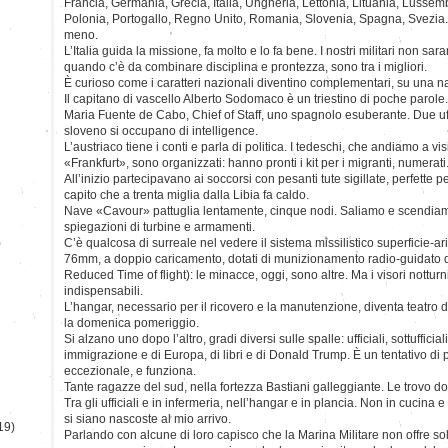
Francia, Germania, Grecia, Italia, Ungheria, Lettonia, Lituania, Lussem
Polonia, Portogallo, Regno Unito, Romania, Slovenia, Spagna, Svezia. C’
meno.
L’Italia guida la missione, fa molto e lo fa bene. I nostri militari non sar
quando c’è da combinare disciplina e prontezza, sono tra i migliori.
È curioso come i caratteri nazionali diventino complementari, su una 
Il capitano di vascello Alberto Sodomaco è un triestino di poche parol
Maria Fuente de Cabo, Chief of Staff, uno spagnolo esuberante. Due uffic
sloveno si occupano di intelligence.
L’austriaco tiene i conti e parla di politica. I tedeschi, che andiamo a visi
«Frankfurt», sono organizzati: hanno pronti i kit per i migranti, numerati
All’inizio partecipavano ai soccorsi con pesanti tute sigillate, perfette 
capito che a trenta miglia dalla Libia fa caldo.
Nave «Cavour» pattuglia lentamente, cinque nodi. Saliamo e scendiamo
spiegazioni di turbine e armamenti.
)
C’è qualcosa di surreale nel vedere il sistema missilistico superficie-a
76mm, a doppio caricamento, dotati di munizionamento radio-guidato d
Reduced Time of flight): le minacce, oggi, sono altre. Ma i visori notturn
indispensabili.
L’hangar, necessario per il ricovero e la manutenzione, diventa teatro d
la domenica pomeriggio.
Si alzano uno dopo l’altro, gradi diversi sulle spalle: ufficiali, sottufficia
immigrazione e di Europa, di libri e di Donald Trump. È un tentativo di
eccezionale, e funziona.
Tante ragazze del sud, nella fortezza Bastiani galleggiante. Le trovo 
Tra gli ufficiali e in infermeria, nell’hangar e in plancia. Non in cucina
si siano nascoste al mio arrivo.
19)
Parlando con alcune di loro capisco che la Marina Militare non offre so