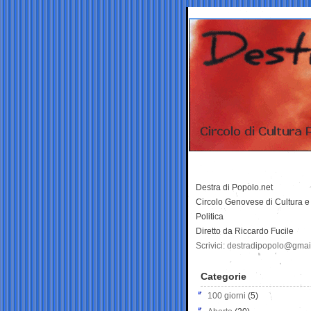
Destra di Popolo.net
Circolo Genovese di Cultura e
Politica
Diretto da Riccardo Fucile
Scrivici: destradipopolo@gma
Categorie
100 giorni
(5)