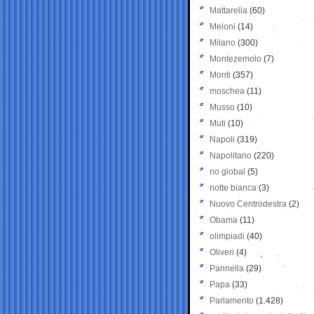
Mattarella
(60)
Meloni
(14)
Milano
(300)
Montezemolo
(7)
Monti
(357)
moschea
(11)
Musso
(10)
Muti
(10)
Napoli
(319)
Napolitano
(220)
no global
(5)
notte bianca
(3)
Nuovo Centrodestra
(2)
Obama
(11)
olimpiadi
(40)
Oliveri
(4)
Pannella
(29)
Papa
(33)
Parlamento
(1.428)