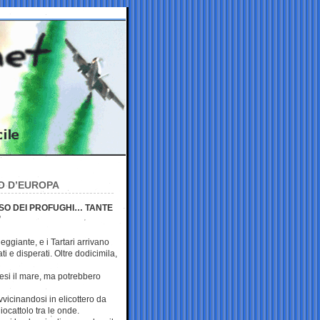
O D’EUROPA
RSO DEI PROFUGHI… TANTE
’
eggiante, e i Tartari arrivano
i e disperati. Oltre dodicimila,
resi il mare, ma potrebbero
vicinandosi in elicottero da
cattolo tra le onde.