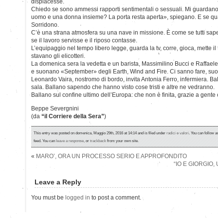
dispiacesse.
Chiedo se sono ammessi rapporti sentimentali o sessuali. Mi guarda
uomo e una donna insieme? La porta resta aperta», spiegano. E se q
Sorridono.
C’è una strana atmosfera su una nave in missione. È come se tutti sape
se il lavoro servisse e il riposo contasse.
L’equipaggio nel tempo libero legge, guarda la tv, corre, gioca, mette i
stavano gli elicotteri.
La domenica sera la vedetta e un barista, Massimilino Bucci e Raffael
e suonano «September» degli Earth, Wind and Fire. Ci sanno fare, su
Leonardo Vaira, nostromo di bordo, invita Antonia Ferro, infermiera. Bal
sala. Ballano sapendo che hanno visto cose tristi e altre ne vedranno.
Ballano sul confine ultimo dell’Europa: che non è finita, grazie a gente
Beppe Severgnini
(da
“il Corriere della Sera”
)
This entry was posted on domenica, Maggio 29th, 2016 at 14:14 and is filed under
radici e valori
. You can follow a
feed. You can
leave a response
, or
trackback
from your own site.
«
MARO’, ORA UN PROCESSO SERIO E APPROFONDITO
“IO E GIORGIO,
Leave a Reply
You must be
logged in
to post a comment.