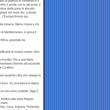
 poi la plancia di comando e il
fine il ponte con lo ski-jump, il
rmine della pista di decollo.
grigie nel mare blu, a trenta
. L’Europa finisce qui.
alla miseria. Meno chiara a chi
di Mediterraneo, si gioca il
d’Africa, popolata da
fficanti di essere umani. Non
ia Frontex. Più a sud Mare
a mandano fiamme all’orizzonte.
a Costiera.
ori qualche cifra che spiega la
 euro. Su una barca in legno,
se non sono costretti. Oggi il
bimba nata sulla fregata
n mare.
 Rep. Ceca, Estonia, Finlandia,