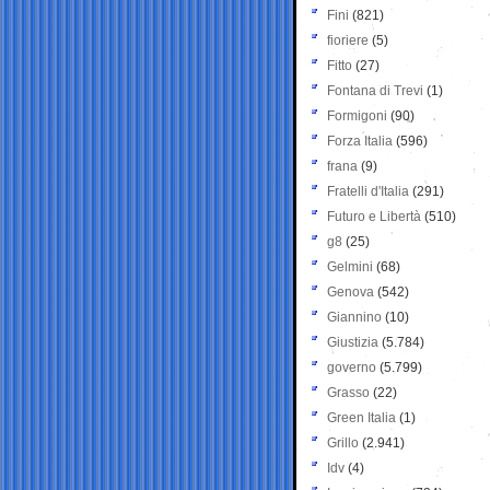
Fini
(821)
fioriere
(5)
Fitto
(27)
Fontana di Trevi
(1)
Formigoni
(90)
Forza Italia
(596)
frana
(9)
Fratelli d'Italia
(291)
Futuro e Libertà
(510)
g8
(25)
Gelmini
(68)
Genova
(542)
Giannino
(10)
Giustizia
(5.784)
governo
(5.799)
Grasso
(22)
Green Italia
(1)
Grillo
(2.941)
Idv
(4)