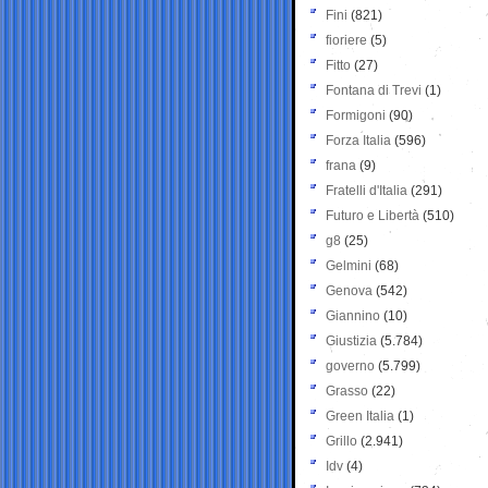
Fini
(821)
fioriere
(5)
Fitto
(27)
Fontana di Trevi
(1)
Formigoni
(90)
Forza Italia
(596)
frana
(9)
Fratelli d'Italia
(291)
Futuro e Libertà
(510)
g8
(25)
Gelmini
(68)
Genova
(542)
Giannino
(10)
Giustizia
(5.784)
governo
(5.799)
Grasso
(22)
Green Italia
(1)
Grillo
(2.941)
Idv
(4)