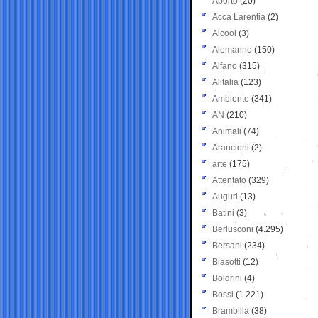
Aborto
(20)
Acca Larentia
(2)
Alcool
(3)
Alemanno
(150)
Alfano
(315)
Alitalia
(123)
Ambiente
(341)
AN
(210)
Animali
(74)
Arancioni
(2)
arte
(175)
Attentato
(329)
Auguri
(13)
Batini
(3)
Berlusconi
(4.295)
Bersani
(234)
Biasotti
(12)
Boldrini
(4)
Bossi
(1.221)
Brambilla
(38)