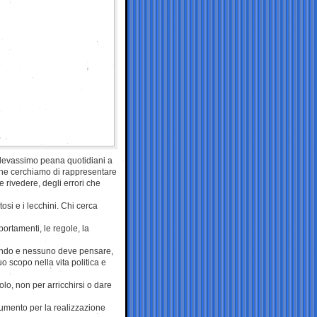
 elevassimo peana quotidiani a
 che cerchiamo di rappresentare
 rivedere, degli errori che
tosi e i lecchini. Chi cerca
ortamenti, le regole, la
ondo e nessuno deve pensare,
uo scopo nella vita politica e
olo, non per arricchirsi o dare
strumento per la realizzazione