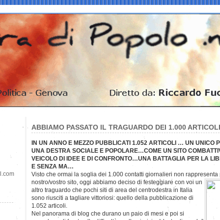
ABBIAMO PASSATO IL TRAGUARDO DEI 1.000 ARTICOL
IN UN ANNO E MEZZO PUBBLICATI 1.052 ARTICOLI … UN UNICO 
UNA DESTRA SOCIALE E POPOLARE…COME UN SITO COMBATTIV
VEICOLO DI IDEE E DI CONFRONTO…UNA BATTAGLIA PER LA LIBE
E SENZA MA…
il.com
Visto che ormai la soglia dei 1.000 contatti giornalieri non rappresenta
nostro/vostro sito, oggi abbiamo deciso di festeggiare con voi un
altro traguardo che pochi siti di area del centrodestra in Italia
sono riusciti a tagliare vittoriosi: quello della pubblicazione di
1.052 articoli.
Nel panorama di blog che durano un paio di mesi e poi si