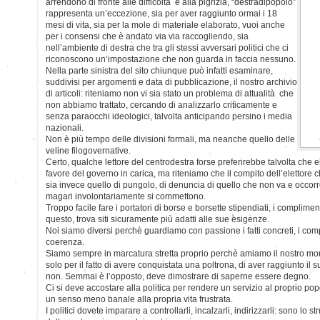
arrendono di fronte alle difficoltà e alla pigrizia, “destradipopolo”
rappresenta un’eccezione, sia per aver raggiunto ormai i 18
mesi di vita, sia per la mole di materiale elaborato, vuoi anche
per i consensi che è andato via via raccogliendo, sia
nell’ambiente di destra che tra gli stessi avversari politici che ci
riconoscono un’impostazione che non guarda in faccia nessuno.
Nella parte sinistra del sito chiunque può infatti esaminare,
suddivisi per argomenti e data di pubblicazione, il nostro archivio
di articoli: riteniamo non vi sia stato un problema di attualità che
non abbiamo trattato, cercando di analizzarlo criticamente e
senza paraocchi ideologici, talvolta anticipando persino i media
nazionali.
Non è più tempo delle divisioni formali, ma neanche quello delle
veline filogovernative.
Certo, qualche lettore del centrodestra forse preferirebbe talvolta che
favore del governo in carica, ma riteniamo che il compito dell’elettore
sia invece quello di pungolo, di denuncia di quello che non va e occorre
magari involontariamente si commettono.
Troppo facile fare i portatori di borse e borsette stipendiati, i complimen
questo, trova siti sicuramente più adatti alle sue esigenze.
Noi siamo diversi perchè guardiamo con passione i fatti concreti, i comp
coerenza.
Siamo sempre in marcatura stretta proprio perchè amiamo il nostro m
solo per il fatto di avere conquistata una poltrona, di aver raggiunto il s
non. Semmai è l’opposto, deve dimostrare di saperne essere degno.
Ci si deve accostare alla politica per rendere un servizio al proprio pop
un senso meno banale alla propria vita frustrata.
I politici dovete imparare a controllarli, incalzarli, indirizzarli: sono lo 