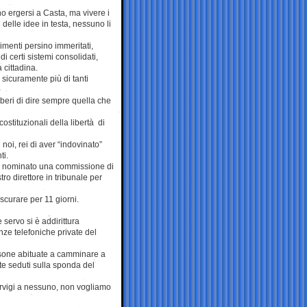
o ergersi a Casta, ma vivere i
elle idee in testa, nessuno li
menti persino immeritati,
i certi sistemi consolidati,
 cittadina.
sicuramente più di tanti
beri di dire sempre quella che
ostituzionali della libertà di
 noi, rei di aver “indovinato”
ti.
be nominato una commissione di
ro direttore in tribunale per
scurare per 11 giorni.
servo si è addirittura
enze telefoniche private del
rsone abituate a camminare a
te seduti sulla sponda del
rvigi a nessuno, non vogliamo