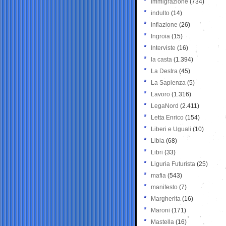
Immigrazione
(734)
indulto
(14)
inflazione
(26)
Ingroia
(15)
Interviste
(16)
la casta
(1.394)
La Destra
(45)
La Sapienza
(5)
Lavoro
(1.316)
LegaNord
(2.411)
Letta Enrico
(154)
Liberi e Uguali
(10)
Libia
(68)
Libri
(33)
Liguria Futurista
(25)
mafia
(543)
manifesto
(7)
Margherita
(16)
Maroni
(171)
Mastella
(16)