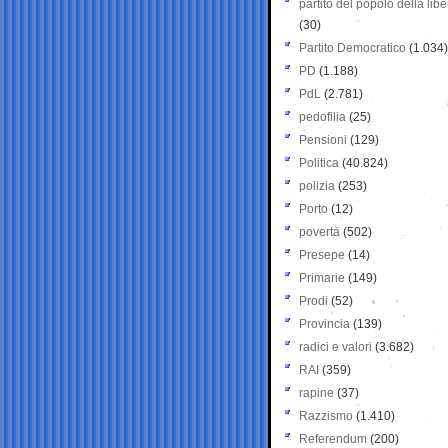
partito del popolo della libe
(30)
Partito Democratico
(1.034)
PD
(1.188)
PdL
(2.781)
pedofilia
(25)
Pensioni
(129)
Politica
(40.824)
polizia
(253)
Porto
(12)
povertà
(502)
Presepe
(14)
Primarie
(149)
Prodi
(52)
Provincia
(139)
radici e valori
(3.682)
RAI
(359)
rapine
(37)
Razzismo
(1.410)
Referendum
(200)