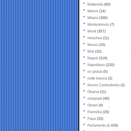
Mattarella
(60)
Meloni
(14)
Milano
(300)
Montezemolo
(7)
Monti
(357)
moschea
(11)
Musso
(10)
Muti
(10)
Napoli
(319)
Napolitano
(220)
no global
(5)
notte bianca
(3)
Nuovo Centrodestra
(2)
Obama
(11)
olimpiadi
(40)
Oliveri
(4)
Pannella
(29)
Papa
(33)
Parlamento
(1.428)