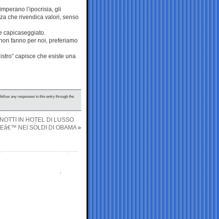
mperano l’ipocrisia, gli
anza che rivendica valori, senso
e capicaseggiato.
non fanno per noi, preferiamo
nistro” capisce che esiste una
 follow any responses to this entry through the
 NOTTI IN HOTEL DI LUSSO
 Eâ€™ NEI SOLDI DI OBAMA
»