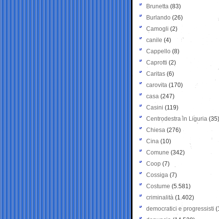
Brunetta
(83)
Burlando
(26)
Camogli
(2)
canile
(4)
Cappello
(8)
Caprotti
(2)
Caritas
(6)
carovita
(170)
casa
(247)
Casini
(119)
Centrodestra in Liguria
(35
Chiesa
(276)
Cina
(10)
Comune
(342)
Coop
(7)
Cossiga
(7)
Costume
(5.581)
criminalità
(1.402)
democratici e progressisti
(