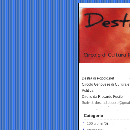
Destra di Popolo.net
Circolo Genovese di Cultura e
Politica
Diretto da Riccardo Fucile
Scrivici: destradipopolo@gma
Categorie
100 giorni
(5)