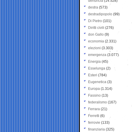
denuncia
(14.528)
destra
(573)
destradipopolo
(99)
Di Pietro
(101)
Diritti civili
(276)
don Gallo
(9)
economia
(2.331)
elezioni
(3.303)
emergenza
(3.077)
Energia
(45)
Esselunga
(2)
Esteri
(784)
Eugenetica
(3)
Europa
(1.314)
Fassino
(13)
federalismo
(167)
Ferrara
(21)
Ferretti
(6)
ferrovie
(133)
finanziaria
(325)