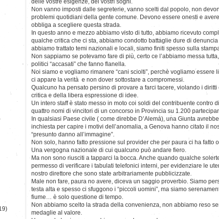
delle vostre esigenze, dei vostri sogni.
Non vanno imposti dalle segreterie, vanno scelti dal popolo, non devon
problemi quotidiani della gente comune. Devono essere onesti e avere d
obbliga a scegliere questa strada.
In questo anno e mezzo abbiamo visto di tutto, abbiamo ricevuto compli
qualche critica che ci sta, abbiamo condotto battaglie dure di denuncia d
abbiamo trattato temi nazionali e locali, siamo finiti spesso sulla stampa
Non sappiamo se potevamo fare di più, certo ce l’abbiamo messa tutta, 
politici “accasati” che fanno flanella.
Noi siamo e vogliamo rimanere “cani sciolti”, perchè vogliamo essere li
ci appare la verità e non dover sottostare a compromessi.
Qualcuno ha pensato persino di provare a farci tacere, violando i diritti c
critica e della libera espressione di idee.
Un intero staff è stato messo in moto coi soldi del contribuente contro di
quattro nomi di vincitori di un concorso in Provincia su 1.200 partecipan
)
In qualsiasi Paese civile ( come direbbe D’Alema), una Giunta avreb
inchiesta per capire i motivi dell’anomalia, a Genova hanno citato il nost
“presunto danno all’immagine”.
Non solo, hanno fatto pressione sul provider che per paura ci ha fatto o
Una vergogna nazionale di cui qualcuno può andare fiero.
Ma non sono riusciti a tapparci la bocca. Anche quando qualche solerte 
permesso di verificare i tabulati telefonici interni, per evidenziare le ut
nostro direttore che sono state arbitrariamente pubblicizzate.
Male non fare, paura no avere, diceva un saggio proverbio. Siamo pe
testa alta e spesso ci sfuggono i “piccoli uomini”, ma siamo serenamen
fiume… è solo questione di tempo.
Non abbiamo scelto la strada della convenienza, non abbiamo reso se
19)
medaglie al valore.