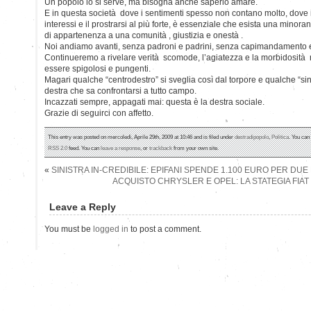
Un popolo lo si serve, ma bisogna anche saperlo amare.
E in questa società dove i sentimenti spesso non contano molto, dove i
interessi e il prostrarsi al più forte, è essenziale che esista una minor
di appartenenza a una comunità , giustizia e onestà .
Noi andiamo avanti, senza padroni e padrini, senza capimandamento 
Continueremo a rivelare verità scomode, l’agiatezza e la morbidosità 
essere spigolosi e pungenti.
Magari qualche “centrodestro” si sveglia così dal torpore e qualche “si
destra che sa confrontarsi a tutto campo.
Incazzati sempre, appagati mai: questa è la destra sociale.
Grazie di seguirci con affetto.
This entry was posted on mercoledì, Aprile 29th, 2009 at 10:46 and is filed under
destradipopolo
,
Politica
. You can
RSS 2.0
feed. You can
leave a response
, or
trackback
from your own site.
«
SINISTRA IN-CREDIBILE: EPIFANI SPENDE 1.100 EURO PER DUE
ACQUISTO CHRYSLER E OPEL: LA STATEGIA FIAT
Leave a Reply
You must be
logged in
to post a comment.