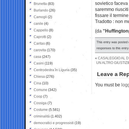
sovietico faceva
Brunetta
(83)
saremmo riusciti
Burlando
(26)
fissare il termine
Camogli
(2)
Tradotto : non mo
canile
(4)
Cappello
(8)
(da
“Huffington
Caprotti
(2)
This entry was posted o
Caritas
(6)
responses to this entr
carovita
(170)
casa
(247)
«
CASALEGGIO AL D
UN ALTRO GIUSTIZI
Casini
(119)
Centrodestra in Liguria
(35)
Leave a Rep
Chiesa
(276)
Cina
(10)
You must be
log
Comune
(342)
Coop
(7)
Cossiga
(7)
Costume
(5.581)
criminalità
(1.402)
democratici e progressisti
(19)