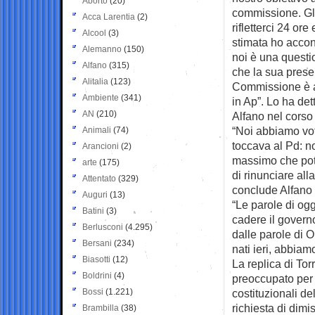
Aborto
(20)
commissione. Gli
Acca Larentia
(2)
rifletterci 24 o
Alcool
(3)
stimata ho accon
Alemanno
(150)
noi è una questio
Alfano
(315)
che la sua prese
Alitalia
(123)
Commissione è a
Ambiente
(341)
in Ap”. Lo ha det
AN
(210)
Alfano nel corso
“Noi abbiamo vot
Animali
(74)
toccava al Pd: noi
Arancioni
(2)
massimo che pote
arte
(175)
di rinunciare all
Attentato
(329)
conclude Alfano 
Auguri
(13)
“Le parole di ogg
Batini
(3)
cadere il governo
Berlusconi
(4.295)
dalle parole di O
Bersani
(234)
nati ieri, abbiam
Biasotti
(12)
La replica di Tor
Boldrini
(4)
preoccupato per 
Bossi
(1.221)
costituzionali de
richiesta di dimi
Brambilla
(38)