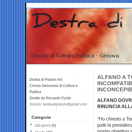
ALFANO A TO
Destra di Popolo.net
INCOMPATIBI
Circolo Genovese di Cultura e
INCONCEPIB
Politica
Diretto da Riccardo Fucile
ALFANO DOVRE
Scrivici: destradipopolo@gmail.com
RINUNCIA AL
Categorie
“Ho chiesto a Tor
patti la preside
100 giorni
(5)
nostro obiettivo 