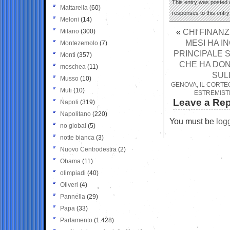
This entry was posted o
Mattarella
(60)
responses to this entr
Meloni
(14)
«
CHI FINAN
Milano
(300)
MESI HA I
Montezemolo
(7)
PRINCIPALE 
Monti
(357)
CHE HA DON
moschea
(11)
SULL
Musso
(10)
GENOVA, IL CORTEO
Muti
(10)
ESTREMISTI
Leave a Rep
Napoli
(319)
Napolitano
(220)
You must be
log
no global
(5)
notte bianca
(3)
Nuovo Centrodestra
(2)
Obama
(11)
olimpiadi
(40)
Oliveri
(4)
Pannella
(29)
Papa
(33)
Parlamento
(1.428)