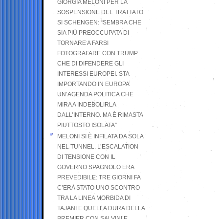
GIORGIA MELONI PER LA
SOSPENSIONE DEL TRATTATO
SI SCHENGEN: “SEMBRA CHE
SIA PIÙ PREOCCUPATA DI
TORNARE A FARSI
FOTOGRAFARE CON TRUMP
CHE DI DIFENDERE GLI
INTERESSI EUROPEI. STA
IMPORTANDO IN EUROPA
UN’AGENDA POLITICA CHE
MIRA A INDEBOLIRLA
DALL’INTERNO. MA È RIMASTA
PIUTTOSTO ISOLATA”
MELONI SI È INFILATA DA SOLA
NEL TUNNEL. L’ESCALATION
DI TENSIONE CON IL
GOVERNO SPAGNOLO ERA
PREVEDIBILE: TRE GIORNI FA
C’ERA STATO UNO SCONTRO
TRA LA LINEA MORBIDA DI
TAJANI E QUELLA DURA DELLA
PREMIER CON SALVINI E