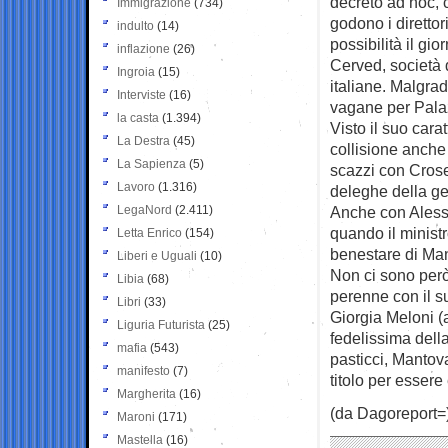
decreto ad hoc, 
Immigrazione
(734)
godono i direttor
indulto
(14)
possibilità il gi
inflazione
(26)
Cerved, società 
Ingroia
(15)
italiane. Malgra
Interviste
(16)
vagane per Pala
la casta
(1.394)
Visto il suo cara
La Destra
(45)
collisione anche 
La Sapienza
(5)
scazzi con Croset
Lavoro
(1.316)
deleghe della ge
LegaNord
(2.411)
Anche con Alessan
quando il minist
Letta Enrico
(154)
benestare di Ma
Liberi e Uguali
(10)
Non ci sono però 
Libia
(68)
perenne con il su
Libri
(33)
Giorgia Meloni (a
Liguria Futurista
(25)
fedelissima della
mafia
(543)
pasticci, Mantov
manifesto
(7)
titolo per essere
Margherita
(16)
(da Dagoreport=
Maroni
(171)
Mastella
(16)