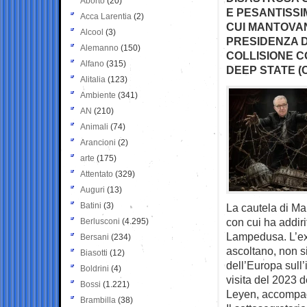
Aborto
(20)
E PESANTISSI
Acca Larentia
(2)
CUI MANTOVAN
Alcool
(3)
PRESIDENZA D
Alemanno
(150)
COLLISIONE CO
Alfano
(315)
DEEP STATE (
Alitalia
(123)
Ambiente
(341)
AN
(210)
Animali
(74)
Arancioni
(2)
arte
(175)
Attentato
(329)
Auguri
(13)
Batini
(3)
La cautela di Man
con cui ha addir
Berlusconi
(4.295)
Lampedusa. L’ex 
Bersani
(234)
ascoltano, non s
Biasotti
(12)
dell’Europa sull’
Boldrini
(4)
visita del 2023 
Bossi
(1.221)
Leyen, accompag
Brambilla
(38)