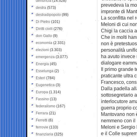
denuncia
(14.528)
prevedeva la modi
destra
(573)
impronte di Man
destradipopolo
(99)
La sconfitta nel
Di Pietro
(101)
Meloni di cui no
Diritti civili
(276)
Chigi la caccia a
don Gallo
(9)
Che in molti han
economia
(2.331)
non è pretestuosa
personalità unif
elezioni
(3.303)
ha avuto invece s
emergenza
(3.077)
dialogare eamma
Energia
(45)
Il primo grande t
Esselunga
(2)
praticante ultra
Esteri
(784)
Francesco, consid
Eugenetica
(3)
Dalla padella al
Europa
(1.314)
sottosegretario 
Fassino
(13)
interlocutore am
federalismo
(167)
guerra proprio co
Ferrara
(21)
Mantovano non è 
nemmeno con il Q
Ferretti
(6)
Meloni e Sergio M
ferrovie
(133)
e il Colle supre
finanziaria
(325)