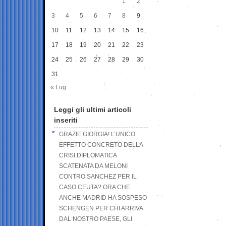
1
2
3
4
5
6
7
8
9
10
11
12
13
14
15
16
17
18
19
20
21
22
23
24
25
26
27
28
29
30
31
« Lug
Leggi gli ultimi articoli
inseriti
GRAZIE GIORGIA! L’UNICO
EFFETTO CONCRETO DELLA
CRISI DIPLOMATICA
SCATENATA DA MELONI
CONTRO SANCHEZ PER IL
CASO CEUTA? ORA CHE
ANCHE MADRID HA SOSPESO
SCHENGEN PER CHI ARRIVA
DAL NOSTRO PAESE, GLI