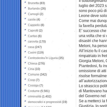
Il sottosegretari
Brunetta
(83)
luglio del 2023 s
Burlando
(26)
sono poco più di
Camogli
(2)
Leone deve solo r
canile
(4)
Come mai dunque 
Cappello
(8)
la favella perdut
E’ successo che l
Caprotti
(2)
una volta che si 
Caritas
(6)
disastri che hann
carovita
(170)
Meloni, ha perso
casa
(247)
All’inizio fu il c
Casini
(119)
rimpatriato in fr
Centrodestra in Liguria
(35)
Giorgia Meloni, 
Chiesa
(276)
Piantedosi, fu i
Cina
(10)
omissione di att
Comune
(342)
risolse formalm
Coop
(7)
all’autorizzazio
Lo strascico polit
Cossiga
(7)
di Mantovano ha 
Costume
(5.581)
del Governo nel 
criminalità
(1.402)
Se a metterci la 
democratici e progressisti
(19)
Giustizia, lo spr