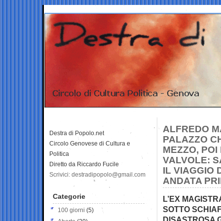
ALFREDO MA
Destra di Popolo.net
PALAZZO CH
Circolo Genovese di Cultura e
MEZZO, POI
Politica
VALVOLE: S
Diretto da Riccardo Fucile
IL VIAGGIO 
Scrivici: destradipopolo@gmail.com
ANDATA PRI
Categorie
L’EX MAGISTR
SOTTO SCHIA
100 giorni
(5)
DISASTROSA G