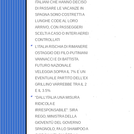
ITALIANI CHE HANNO DECISO
DI PASSARE LE VACANZE IN
SPAGNA SONO COSTRETTI A
LUNGHE CODE AL LORO
ARRIVO, CON PASSEGGERI
SCELTI A CASO O INTERI AEREI
CONTROLLATI
L’ITALIA RISCHIA DI RIMANERE
OSTAGGIO DEI FILO-PUTINIANI
VANNACCI E DI BATTISTA.
FUTURO NAZIONALE
VELEGGIA SOPRA IL 7% E UN
EVENTUALE PARTITO DELL’EX
GRILLINO VARREBBE TRA IL 2
E IL 3.5%
“DALL’ITALIA UNA MISURA
RIDICOLA E
IRRESPONSABILE”: SIRA
REGO, MINISTRA DELLA
GIOVENTÙ DEL GOVERNO
SPAGNOLO, FA LO SHAMPOO A