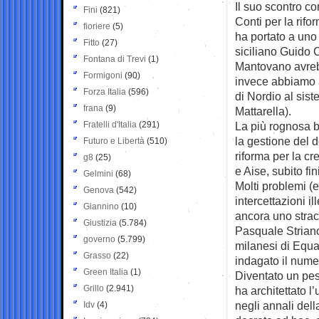
Il suo scontro co
Fini
(821)
Conti per la rifo
fioriere
(5)
ha portato a uno 
Fitto
(27)
siciliano Guido C
Fontana di Trevi
(1)
Mantovano avreb
Formigoni
(90)
invece abbiamo a
Forza Italia
(596)
di Nordio al sis
frana
(9)
Mattarella).
Fratelli d'Italia
(291)
La più rognosa b
la gestione del d
Futuro e Libertà
(510)
riforma per la cr
g8
(25)
e Aise, subito fin
Gelmini
(68)
Molti problemi (
Genova
(542)
intercettazioni 
Giannino
(10)
ancora uno stracc
Giustizia
(5.784)
Pasquale Striano
governo
(5.799)
milanesi di Equal
Grasso
(22)
indagato il nume
Green Italia
(1)
Diventato un pes
Grillo
(2.941)
ha architettato l
negli annali del
Idv
(4)