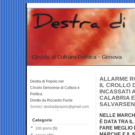
ALLARME RO
Destra di Popolo.net
IL CROLLO D
Circolo Genovese di Cultura e
INCASSATI 
Politica
CALABRIA 
Diretto da Riccardo Fucile
SALVARSENE
Scrivici: destradipopolo@gmail.com
NELLE MARCHE 
Categorie
È DATA TRA IL
FARE MEGLIO 
100 giorni
(5)
MARCHE E IL 