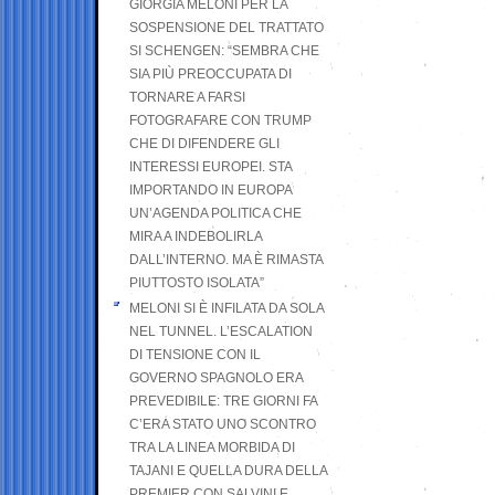
GIORGIA MELONI PER LA
SOSPENSIONE DEL TRATTATO
SI SCHENGEN: “SEMBRA CHE
SIA PIÙ PREOCCUPATA DI
TORNARE A FARSI
FOTOGRAFARE CON TRUMP
CHE DI DIFENDERE GLI
INTERESSI EUROPEI. STA
IMPORTANDO IN EUROPA
UN’AGENDA POLITICA CHE
MIRA A INDEBOLIRLA
DALL’INTERNO. MA È RIMASTA
PIUTTOSTO ISOLATA”
MELONI SI È INFILATA DA SOLA
NEL TUNNEL. L’ESCALATION
DI TENSIONE CON IL
GOVERNO SPAGNOLO ERA
PREVEDIBILE: TRE GIORNI FA
C’ERA STATO UNO SCONTRO
TRA LA LINEA MORBIDA DI
TAJANI E QUELLA DURA DELLA
PREMIER CON SALVINI E