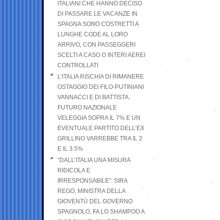
ITALIANI CHE HANNO DECISO
DI PASSARE LE VACANZE IN
SPAGNA SONO COSTRETTI A
LUNGHE CODE AL LORO
ARRIVO, CON PASSEGGERI
SCELTI A CASO O INTERI AEREI
CONTROLLATI
L’ITALIA RISCHIA DI RIMANERE
OSTAGGIO DEI FILO-PUTINIANI
VANNACCI E DI BATTISTA.
FUTURO NAZIONALE
VELEGGIA SOPRA IL 7% E UN
EVENTUALE PARTITO DELL’EX
GRILLINO VARREBBE TRA IL 2
E IL 3.5%
“DALL’ITALIA UNA MISURA
RIDICOLA E
IRRESPONSABILE”: SIRA
REGO, MINISTRA DELLA
GIOVENTÙ DEL GOVERNO
SPAGNOLO, FA LO SHAMPOO A