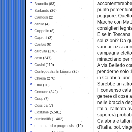
accontenterebbe
Brunetta
(83)
punto percentual
Burlando
(26)
peggiore. Quello 
Camogli
(2)
Marche con Matte
canile
(4)
consiglieri leghi
Cappello
(8)
E se in Toscana
Caprotti
(2)
soluzioni? Da quel
Caritas
(6)
vannaccizzazione
carovita
(170)
campagna elettora
casa
(247)
minacciano per r
A via Bellerio co
Casini
(119)
prenderne solo 1?
Centrodestra in Liguria
(35)
in Calabria, uno
Chiesa
(276)
Sarebbe un altro
Cina
(10)
Il consenso cala 
Comune
(342)
genere di cose a 
Coop
(7)
nelle braccia deg
Cossiga
(7)
Italia, l’alleata
Costume
(5.581)
supererà probabi
criminalità
(1.402)
Calabria e tallone
democratici e progressisti
(19)
d’Italia, poi, via