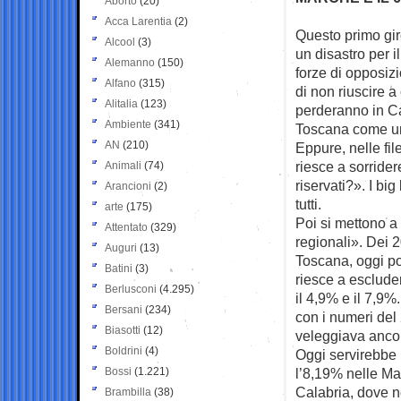
Aborto
(20)
Acca Larentia
(2)
Questo primo giro
Alcool
(3)
un
disastro per i
Alemanno
(150)
forze di opposiz
Alfano
(315)
di non riuscire 
Alitalia
(123)
perderanno in Cal
Ambiente
(341)
Toscana come un
AN
(210)
Eppure, nelle fil
riesce a sorrider
Animali
(74)
riservati?». I big
Arancioni
(2)
tutti.
arte
(175)
Poi si mettono a 
Attentato
(329)
regionali». Dei 2
Auguri
(13)
Toscana, oggi po
Batini
(3)
riesce a esclude
Berlusconi
(4.295)
il 4,9% e il 7,9%.
Bersani
(234)
con i numeri de
Biasotti
(12)
veleggiava ancor
Boldrini
(4)
Oggi servirebbe 
Bossi
(1.221)
l’8,19% nelle Ma
Calabria, dove non
Brambilla
(38)