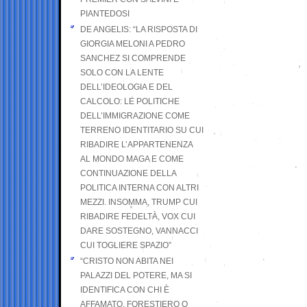
PIANTEDOSI
DE ANGELIS: “LA RISPOSTA DI
GIORGIA MELONI A PEDRO
SANCHEZ SI COMPRENDE
SOLO CON LA LENTE
DELL’IDEOLOGIA E DEL
CALCOLO: LE POLITICHE
DELL’IMMIGRAZIONE COME
TERRENO IDENTITARIO SU CUI
RIBADIRE L’APPARTENENZA
AL MONDO MAGA E COME
CONTINUAZIONE DELLA
POLITICA INTERNA CON ALTRI
MEZZI. INSOMMA, TRUMP CUI
RIBADIRE FEDELTÀ, VOX CUI
DARE SOSTEGNO, VANNACCI
CUI TOGLIERE SPAZIO”
“CRISTO NON ABITA NEI
PALAZZI DEL POTERE, MA SI
IDENTIFICA CON CHI È
AFFAMATO, FORESTIERO O