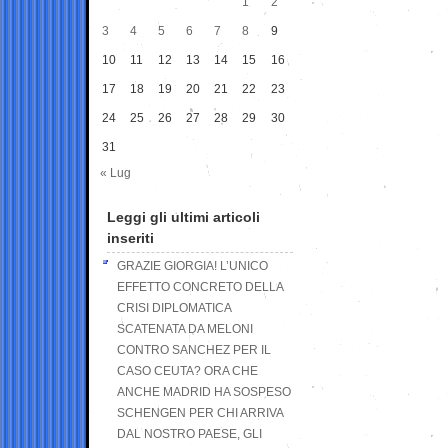
1
2
3
4
5
6
7
8
9
10
11
12
13
14
15
16
17
18
19
20
21
22
23
24
25
26
27
28
29
30
31
« Lug
Leggi gli ultimi articoli
inseriti
GRAZIE GIORGIA! L’UNICO
EFFETTO CONCRETO DELLA
CRISI DIPLOMATICA
SCATENATA DA MELONI
CONTRO SANCHEZ PER IL
CASO CEUTA? ORA CHE
ANCHE MADRID HA SOSPESO
SCHENGEN PER CHI ARRIVA
DAL NOSTRO PAESE, GLI