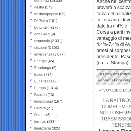
denuncia
(14.528)
Anche nel centro
proverà a scalza
destra
(573)
forza della coal
destradipopolo
(99)
in Toscana, dove 
Di Pietro
(101)
dato tra il 4% e 
Diritti civili
(276)
Corsa a parti inv
don Gallo
(9)
vantaggio di mezz
economia
(2.331)
4,4%-7,4% di Avs
elezioni
(3.303)
arresi al sorpass
emergenza
(3.077)
presidente, Pasq
Energia
(45)
(da La Stampa)
Esselunga
(2)
This entry was posted 
Esteri
(784)
responses to this entr
Eugenetica
(3)
Europa
(1.314)
«
“L’OMICIDIO DI 
Fassino
(13)
LA RAI TRO
federalismo
(167)
COMPLEMENT
Ferrara
(21)
SOTTOSEGRET
Ferretti
(6)
TRASMISSION
ferrovie
(133)
TENERE 
finanziaria
(325)