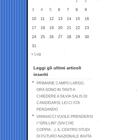
1
2
3
4
5
6
7
8
9
10
11
12
13
14
15
16
17
18
19
20
21
22
23
24
25
26
27
28
29
30
31
« Lug
Leggi gli ultimi articoli
inseriti
PRIMARIE CAMPO LARGO,
ORA SONO IN TANTI A
CHIEDERE A SILVIA SALIS DI
CANDIDARSI: LEI CI STA
PENSANDO
VANNACCI VUOLE PRENDERSI
I “GRILLINI” (SAI CHE
COPPIA…). IL CENTRO STUDI
DI FUTURO NAZIONALE INVITA