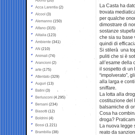
Aborto
(20)
La Casta ha dato
Acca Larentia
(2)
trovata
mediatic
Alcool
(3)
per qualche ono
Alemanno
(150)
dimostrare di n
Alfano
(315)
sostanze stupefa
Alitalia
(123)
che sia su base 
Ambiente
(341)
quindi di efficaci
AN
(210)
Si stilerà una top
puliti che si è so
Animali
(74)
all’esame della 
Arancioni
(2)
il sospetto di u
arte
(175)
“impolverato”, gli
Attentato
(329)
alla larga e con
Auguri
(13)
sniffare.
Batini
(3)
La lotta alla dro
Berlusconi
(4.295)
costituzione del
Bersani
(234)
balsamiche di ono
Biasotti
(12)
Cosa ha combinat
Boldrini
(4)
droga? Praticame
Bossi
(1.221)
La nuova legge s
reato da sanzion
Brambilla
(38)