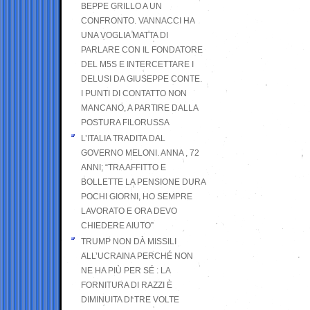
BEPPE GRILLO A UN
CONFRONTO. VANNACCI HA
UNA VOGLIA MATTA DI
PARLARE CON IL FONDATORE
DEL M5S E INTERCETTARE I
DELUSI DA GIUSEPPE CONTE.
I PUNTI DI CONTATTO NON
MANCANO, A PARTIRE DALLA
POSTURA FILORUSSA
L’ITALIA TRADITA DAL
GOVERNO MELONI. ANNA , 72
ANNI; “TRA AFFITTO E
BOLLETTE LA PENSIONE DURA
POCHI GIORNI, HO SEMPRE
LAVORATO E ORA DEVO
CHIEDERE AIUTO”
TRUMP NON DÀ MISSILI
ALL’UCRAINA PERCHÉ NON
NE HA PIÙ PER SÉ : LA
FORNITURA DI RAZZI È
DIMINUITA DI TRE VOLTE