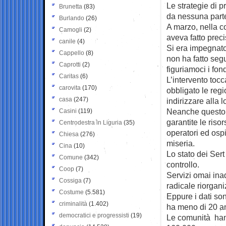
Le strategie di 
Brunetta
(83)
da nessuna part
Burlando
(26)
A marzo, nella co
Camogli
(2)
aveva fatto prec
canile
(4)
Si era impegnato
Cappello
(8)
non ha fatto se
Caprotti
(2)
figuriamoci i fond
Caritas
(6)
L’intervento toc
carovita
(170)
obbligato le regi
casa
(247)
indirizzare alla l
Neanche questo m
Casini
(119)
garantite le ris
Centrodestra in Liguria
(35)
operatori ed ospi
Chiesa
(276)
miseria.
Cina
(10)
Lo stato dei Sert
Comune
(342)
controllo.
Coop
(7)
Servizi omai ina
Cossiga
(7)
radicale riorgan
Costume
(5.581)
Eppure i dati so
criminalità
(1.402)
ha meno di 20 an
democratici e progressisti
(19)
Le comunità hann