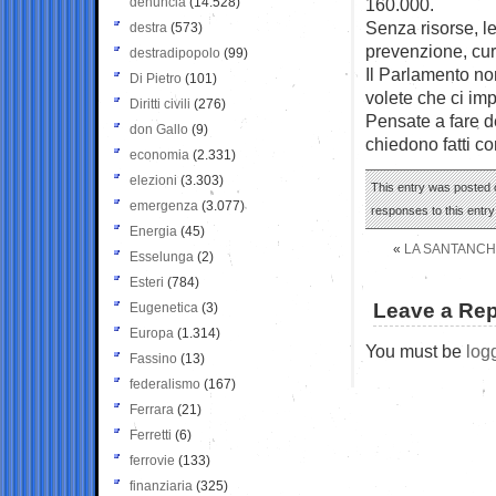
denuncia
(14.528)
160.000.
Senza risorse, l
destra
(573)
prevenzione, cur
destradipopolo
(99)
Il Parlamento no
Di Pietro
(101)
volete che ci imp
Diritti civili
(276)
Pensate a fare de
don Gallo
(9)
chiedono fatti co
economia
(2.331)
elezioni
(3.303)
This entry was posted 
emergenza
(3.077)
responses to this entr
Energia
(45)
«
LA SANTANCHE
Esselunga
(2)
Esteri
(784)
Leave a Rep
Eugenetica
(3)
Europa
(1.314)
You must be
log
Fassino
(13)
federalismo
(167)
Ferrara
(21)
Ferretti
(6)
ferrovie
(133)
finanziaria
(325)