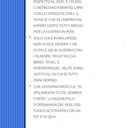
RISPETTO AL 2025, E I RUSSI
CONTINUANO A MARTELLARE
CON LE STRAGI DI CIVILI. IL
GUAIO È CHE GLI AMERICANI
HANNO USATO TUTTI I MISSILI
PER LA GUERRA IN IRAN
SOLO CHI È IN MALAFEDE
NON VUOLE VEDERE CHE
PUTIN È GIÀ IN GUERRA CON
L’EUROPA: TRA ATTACCHI
IBRIDI, TROLL E
INTERFERENZE, I BLITZ SONO
SOTTO GLI OCCHI DI TUTTI
OGNI GIORNO
CHE GOVERNO PATACCA. “SI
SFILAMENTA TUTTA, SEMBRA
CARTA”. LA NUOVA POLO
D’ORDINANZA DEI VIGILI DEL
FUOCO SI STRAPPA CON UN
PO’ D’ACQUA