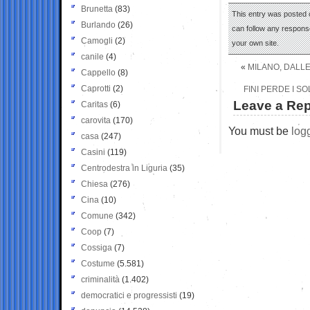
Brunetta
(83)
This entry was posted o
Burlando
(26)
can follow any response
Camogli
(2)
your own site.
canile
(4)
«
MILANO, DALLE
Cappello
(8)
Caprotti
(2)
FINI PERDE I SO
Leave a Rep
Caritas
(6)
carovita
(170)
You must be
log
casa
(247)
Casini
(119)
Centrodestra in Liguria
(35)
Chiesa
(276)
Cina
(10)
Comune
(342)
Coop
(7)
Cossiga
(7)
Costume
(5.581)
criminalità
(1.402)
democratici e progressisti
(19)