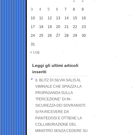
1
2
3
4
5
6
7
8
9
10
11
12
13
14
15
16
17
18
19
20
21
22
23
24
25
26
27
28
29
30
31
« Lug
Leggi gli ultimi articoli
inseriti
IL BLITZ DI SILVIA SALIS AL
VIMINALE CHE SPIAZZA LA
PROPAGANDA SULLA
“PERCEZIONE” DI IN-
SICUREZZA DEI SOVRANISTI:
SI FA RICEVERE DA
PIANTEDOSI E OTTIENE LA
COLLABORAZIONE DEL
MINISTRO SENZA CEDERE SU