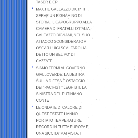
TASER E CP
MA CHE GALEAZZO DICI? TI
SERVE UN BIGNAMINO DI
STORIA. IL CAPOGRUPPO ALLA
CAMERA DI FRATELLI D’ITALIA,
GALEAZZO BIGNAMI, NEL SUO
ATTACCO SCONSIDERATO A
OSCAR LUIGI SCALFARO HA
DETTO UN BEL PO’ DI
CAZZATE
SIAMO FERMI AL GOVERNO
GIALLOVERDE: LA DESTRA
SULLA DIFESA È OSTAGGIO
DEI “PACIFISTI” LEGHISTI, LA
SINISTRA DEL PUTINIANO
CONTE
LE ONDATE DI CALORE DI
QUEST’ESTATE HANNO
PORTATO TEMPERATURE
RECORD IN TUTTA EUROPA E
UNA SICCITA’ MAI VISTA. I