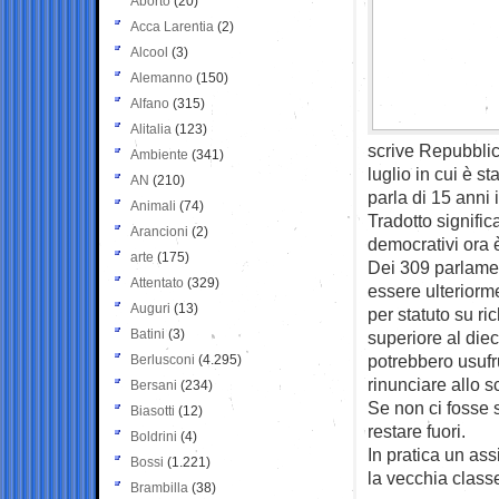
Aborto
(20)
Acca Larentia
(2)
Alcool
(3)
Alemanno
(150)
Alfano
(315)
Alitalia
(123)
scrive Repubblic
Ambiente
(341)
luglio in cui è s
AN
(210)
parla di 15 anni
Animali
(74)
Tradotto signific
Arancioni
(2)
democrativi ora 
arte
(175)
Dei 309 parlamen
Attentato
(329)
essere ulteriorm
Auguri
(13)
per statuto su ri
Batini
(3)
superiore al diec
potrebbero usufr
Berlusconi
(4.295)
rinunciare allo 
Bersani
(234)
Se non ci fosse s
Biasotti
(12)
restare fuori.
Boldrini
(4)
In pratica un as
Bossi
(1.221)
la vecchia classe
Brambilla
(38)