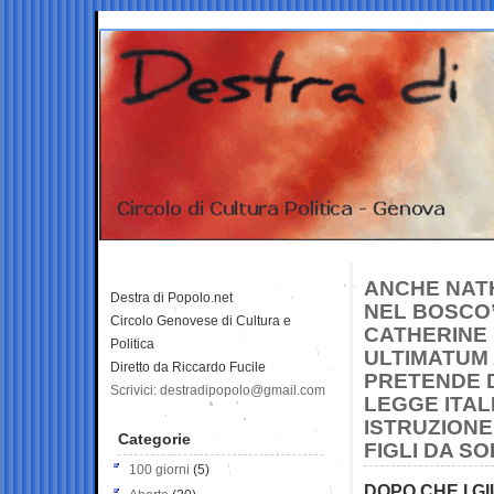
ANCHE NATH
Destra di Popolo.net
NEL BOSCO”
Circolo Genovese di Cultura e
CATHERINE 
Politica
ULTIMATUM 
Diretto da Riccardo Fucile
PRETENDE D
Scrivici: destradipopolo@gmail.com
LEGGE ITALI
ISTRUZIONE
Categorie
FIGLI DA S
100 giorni
(5)
DOPO CHE I GI