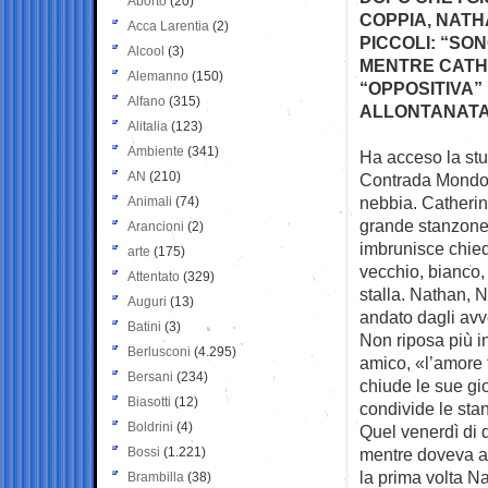
Aborto
(20)
COPPIA, NATH
Acca Larentia
(2)
PICCOLI: “SON
Alcool
(3)
MENTRE CATHE
Alemanno
(150)
“OPPOSITIVA”
Alfano
(315)
ALLONTANATA 
Alitalia
(123)
Ambiente
(341)
Ha acceso la stuf
AN
(210)
Contrada Mondo
nebbia. Catherin
Animali
(74)
grande stanzone 
Arancioni
(2)
imbrunisce chiede
arte
(175)
vecchio, bianco,
Attentato
(329)
stalla. Nathan, N
Auguri
(13)
andato dagli avv
Batini
(3)
Non riposa più i
Berlusconi
(4.295)
amico, «l’amore 
Bersani
(234)
chiude le sue gi
Biasotti
(12)
condivide le sta
Boldrini
(4)
Quel venerdì di d
Bossi
(1.221)
mentre doveva af
la prima volta Na
Brambilla
(38)