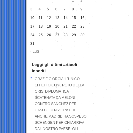
1
2
3
4
5
6
7
8
9
10
11
12
13
14
15
16
17
18
19
20
21
22
23
24
25
26
27
28
29
30
31
« Lug
Leggi gli ultimi articoli
inseriti
GRAZIE GIORGIA! L’UNICO
EFFETTO CONCRETO DELLA
CRISI DIPLOMATICA
SCATENATA DA MELONI
CONTRO SANCHEZ PER IL
CASO CEUTA? ORA CHE
ANCHE MADRID HA SOSPESO
SCHENGEN PER CHI ARRIVA
DAL NOSTRO PAESE, GLI