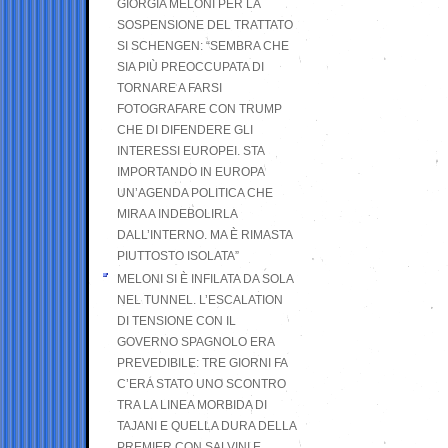
GIORGIA MELONI PER LA
SOSPENSIONE DEL TRATTATO
SI SCHENGEN: “SEMBRA CHE
SIA PIÙ PREOCCUPATA DI
TORNARE A FARSI
FOTOGRAFARE CON TRUMP
CHE DI DIFENDERE GLI
INTERESSI EUROPEI. STA
IMPORTANDO IN EUROPA
UN’AGENDA POLITICA CHE
MIRA A INDEBOLIRLA
DALL’INTERNO. MA È RIMASTA
PIUTTOSTO ISOLATA”
MELONI SI È INFILATA DA SOLA
NEL TUNNEL. L’ESCALATION
DI TENSIONE CON IL
GOVERNO SPAGNOLO ERA
PREVEDIBILE: TRE GIORNI FA
C’ERA STATO UNO SCONTRO
TRA LA LINEA MORBIDA DI
TAJANI E QUELLA DURA DELLA
PREMIER CON SALVINI E