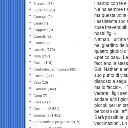
l’hanno con te e
Brunetta
(83)
Ne ha sempre risp
Burlando
(26)
ma questa volta 
Camogli
(2)
l’assistente soci
canile
(4)
cose irreversibil
Cappello
(8)
nostri figli».
Caprotti
(2)
Nathan, l’ultima
Caritas
(6)
nel giardino dell
carovita
(170)
quattro giudici d
casa
(247)
«pericolosa». Le
facciano la stes
Casini
(119)
Già. Nathan è and
Centrodestra in Liguria
(35)
suo punto di vis
Chiesa
(276)
disposto a seguir
Cina
(10)
ma lo faccio». Il
Comune
(342)
vedere i figli s
Coop
(7)
andare tutti i gio
Cossiga
(7)
piccoli per un’or
Costume
(5.581)
percorso dell’af
criminalità
(1.402)
Sarà possibile, p
democratici e progressisti
(19)
vaccinazioni, un 