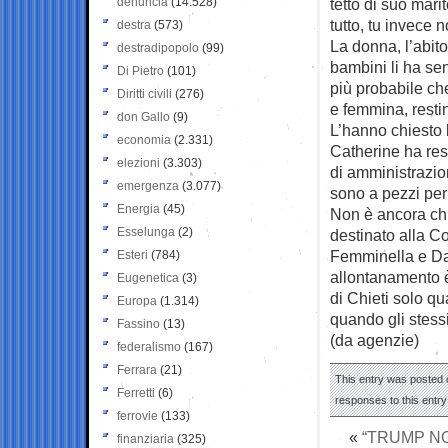
denuncia
(14.528)
tetto di suo mari
tutto, tu invece 
destra
(573)
La donna, l’abito
destradipopolo
(99)
bambini li ha se
Di Pietro
(101)
più probabile ch
Diritti civili
(276)
e femmina, resti
don Gallo
(9)
L’hanno chiesto l’
economia
(2.331)
Catherine ha res
elezioni
(3.303)
di amministrazio
emergenza
(3.077)
sono a pezzi per 
Energia
(45)
Non è ancora chi
Esselunga
(2)
destinato alla C
Femminella e Dan
Esteri
(784)
allontanamento è 
Eugenetica
(3)
di Chieti solo q
Europa
(1.314)
quando gli stessi
Fassino
(13)
(da agenzie)
federalismo
(167)
Ferrara
(21)
This entry was posted 
Ferretti
(6)
responses to this entr
ferrovie
(133)
«
“TRUMP NO
finanziaria
(325)