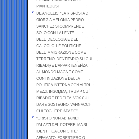
PIANTEDOSI
DE ANGELIS: “LA RISPOSTA DI
GIORGIA MELONI A PEDRO
SANCHEZ SI COMPRENDE
SOLO CON LA LENTE
DELL’IDEOLOGIA E DEL
CALCOLO: LE POLITICHE
DELL’IMMIGRAZIONE COME
TERRENO IDENTITARIO SU CUI
RIBADIRE L’APPARTENENZA
AL MONDO MAGA E COME
CONTINUAZIONE DELLA
POLITICA INTERNA CON ALTRI
MEZZI. INSOMMA, TRUMP CUI
RIBADIRE FEDELTÀ, VOX CUI
DARE SOSTEGNO, VANNACCI
CUI TOGLIERE SPAZIO”
“CRISTO NON ABITA NEI
PALAZZI DEL POTERE, MA SI
IDENTIFICA CON CHI È
AFFAMATO, FORESTIERO O