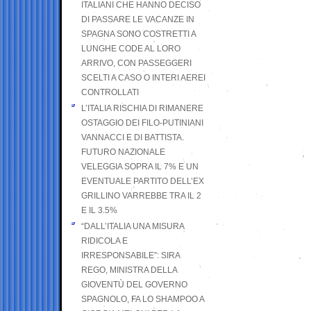
ITALIANI CHE HANNO DECISO
DI PASSARE LE VACANZE IN
SPAGNA SONO COSTRETTI A
LUNGHE CODE AL LORO
ARRIVO, CON PASSEGGERI
SCELTI A CASO O INTERI AEREI
CONTROLLATI
L’ITALIA RISCHIA DI RIMANERE
OSTAGGIO DEI FILO-PUTINIANI
VANNACCI E DI BATTISTA.
FUTURO NAZIONALE
VELEGGIA SOPRA IL 7% E UN
EVENTUALE PARTITO DELL’EX
GRILLINO VARREBBE TRA IL 2
E IL 3.5%
“DALL’ITALIA UNA MISURA
RIDICOLA E
IRRESPONSABILE”: SIRA
REGO, MINISTRA DELLA
GIOVENTÙ DEL GOVERNO
SPAGNOLO, FA LO SHAMPOO A