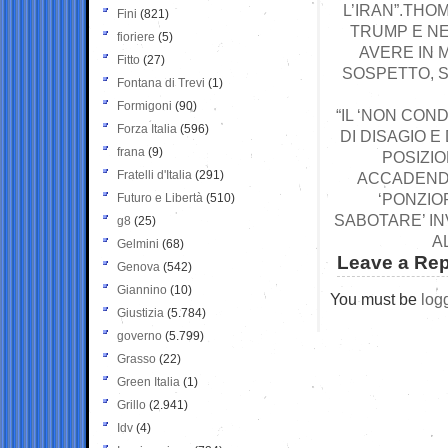
L’IRAN”.THO
Fini
(821)
TRUMP E NE
fioriere
(5)
AVERE IN 
Fitto
(27)
SOSPETTO, 
Fontana di Trevi
(1)
Formigoni
(90)
“IL ‘NON CON
Forza Italia
(596)
DI DISAGIO E
frana
(9)
POSIZI
Fratelli d'Italia
(291)
ACCADENDO
‘PONZIO
Futuro e Libertà
(510)
SABOTARE’ INV
g8
(25)
A
Gelmini
(68)
Leave a Rep
Genova
(542)
Giannino
(10)
You must be
log
Giustizia
(5.784)
governo
(5.799)
Grasso
(22)
Green Italia
(1)
Grillo
(2.941)
Idv
(4)