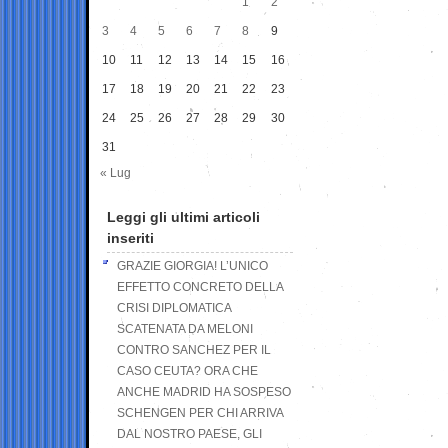
1
2
3
4
5
6
7
8
9
10
11
12
13
14
15
16
17
18
19
20
21
22
23
24
25
26
27
28
29
30
31
« Lug
Leggi gli ultimi articoli
inseriti
GRAZIE GIORGIA! L’UNICO
EFFETTO CONCRETO DELLA
CRISI DIPLOMATICA
SCATENATA DA MELONI
CONTRO SANCHEZ PER IL
CASO CEUTA? ORA CHE
ANCHE MADRID HA SOSPESO
SCHENGEN PER CHI ARRIVA
DAL NOSTRO PAESE, GLI