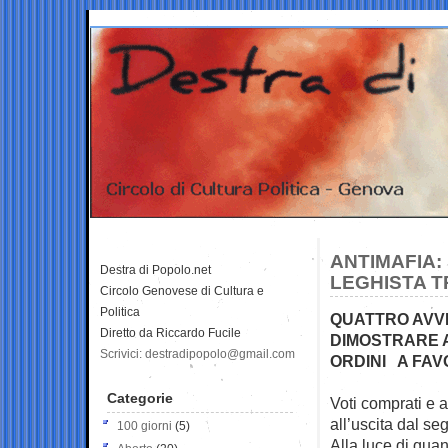
ANTIMAFIA:
Destra di Popolo.net
LEGHISTA T
Circolo Genovese di Cultura e
Politica
QUATTRO AVVI
Diretto da Riccardo Fucile
DIMOSTRARE A
Scrivici: destradipopolo@gmail.com
ORDINI A FA
Categorie
Voti comprati e a
all’uscita dal se
100 giorni
(5)
Alla luce di quan