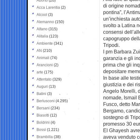
Aborto
(20)
di origine nomad
Acca Larentia
(2)
pontina”, l’Anti
Alcool
(3)
un’inchiesta aut
Alemanno
(150)
svolto a Latina n
Alfano
(315)
consensi dell’al
Alitalia
(123)
capogruppo dell
Ambiente
(341)
Tripodi.
AN
(210)
I pm Barbara Zui
garanzia e gli in
Animali
(74)
prima che gli inq
Arancioni
(2)
depositare memor
arte
(175)
In base alle test
Attentato
(329)
giustizia e dei r
Auguri
(13)
Angelo Morelli, 
Batini
(3)
nomade, Ismail 
Berlusconi
(4.295)
Fusco, detto Marce
Bersani
(234)
Bergamo, candida
Biasotti
(12)
sostegno di Trip
Boldrini
(4)
promesso 30 euro
Bossi
(1.221)
El Ghayesh avreb
aveva venduto c
Brambilla
(38)