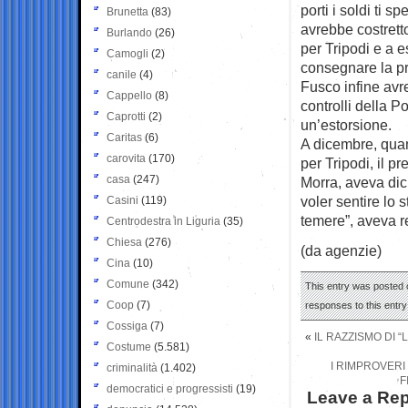
porti i soldi ti 
Brunetta
(83)
avrebbe costrett
Burlando
(26)
per Tripodi e a 
Camogli
(2)
consegnare la pr
canile
(4)
Fusco infine avre
Cappello
(8)
controlli della P
Caprotti
(2)
un’estorsione.
Caritas
(6)
A dicembre, quan
carovita
(170)
per Tripodi, il 
casa
(247)
Morra, aveva dich
voler sentire lo 
Casini
(119)
temere”, aveva re
Centrodestra in Liguria
(35)
Chiesa
(276)
(da agenzie)
Cina
(10)
Comune
(342)
This entry was posted o
Coop
(7)
responses to this entr
Cossiga
(7)
«
IL RAZZISMO DI 
Costume
(5.581)
I RIMPROVERI
criminalità
(1.402)
F
democratici e progressisti
(19)
Leave a Rep