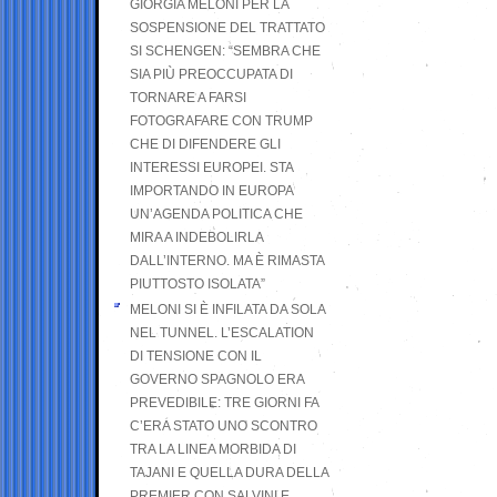
GIORGIA MELONI PER LA
SOSPENSIONE DEL TRATTATO
SI SCHENGEN: “SEMBRA CHE
SIA PIÙ PREOCCUPATA DI
TORNARE A FARSI
FOTOGRAFARE CON TRUMP
CHE DI DIFENDERE GLI
INTERESSI EUROPEI. STA
IMPORTANDO IN EUROPA
UN’AGENDA POLITICA CHE
MIRA A INDEBOLIRLA
DALL’INTERNO. MA È RIMASTA
PIUTTOSTO ISOLATA”
MELONI SI È INFILATA DA SOLA
NEL TUNNEL. L’ESCALATION
DI TENSIONE CON IL
GOVERNO SPAGNOLO ERA
PREVEDIBILE: TRE GIORNI FA
C’ERA STATO UNO SCONTRO
TRA LA LINEA MORBIDA DI
TAJANI E QUELLA DURA DELLA
PREMIER CON SALVINI E