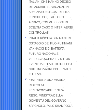
ITALIANI CHE HANNO DECISO
DI PASSARE LE VACANZE IN
SPAGNA SONO COSTRETTI A
LUNGHE CODE AL LORO
ARRIVO, CON PASSEGGERI
SCELTI A CASO O INTERI AEREI
CONTROLLATI
L’ITALIA RISCHIA DI RIMANERE
OSTAGGIO DEI FILO-PUTINIANI
VANNACCI E DI BATTISTA.
FUTURO NAZIONALE
VELEGGIA SOPRA IL 7% E UN
EVENTUALE PARTITO DELL’EX
GRILLINO VARREBBE TRA IL 2
E IL 3.5%
“DALL’ITALIA UNA MISURA
RIDICOLA E
IRRESPONSABILE”: SIRA
REGO, MINISTRA DELLA
GIOVENTÙ DEL GOVERNO
SPAGNOLO, FA LO SHAMPOO A