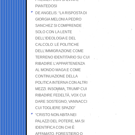
PIANTEDOSI
DE ANGELIS: “LA RISPOSTA DI
GIORGIA MELONI A PEDRO
SANCHEZ SI COMPRENDE
SOLO CON LA LENTE
DELL’IDEOLOGIA E DEL
CALCOLO: LE POLITICHE
DELL’IMMIGRAZIONE COME
TERRENO IDENTITARIO SU CUI
RIBADIRE L’APPARTENENZA
AL MONDO MAGA E COME
CONTINUAZIONE DELLA
POLITICA INTERNA CON ALTRI
MEZZI. INSOMMA, TRUMP CUI
RIBADIRE FEDELTÀ, VOX CUI
DARE SOSTEGNO, VANNACCI
CUI TOGLIERE SPAZIO”
“CRISTO NON ABITA NEI
PALAZZI DEL POTERE, MA SI
IDENTIFICA CON CHI È
AFFAMATO, FORESTIERO O