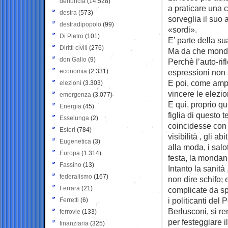
denuncia
(14.528)
a praticare una 
destra
(573)
sorveglia il suo
destradipopolo
(99)
«sordi».
Di Pietro
(101)
E’ parte della sua
Diritti civili
(276)
Ma da che mondo
don Gallo
(9)
Perchè l’auto-rif
economia
(2.331)
espressioni non 
E poi, come ampi
elezioni
(3.303)
vincere le elezio
emergenza
(3.077)
E qui, proprio qu
Energia
(45)
figlia di questo
Esselunga
(2)
coincidesse con l
Esteri
(784)
visibilità , gli a
Eugenetica
(3)
alla moda, i salot
Europa
(1.314)
festa, la mondani
Fassino
(13)
Intanto la sanità
federalismo
(167)
non dire schifo; 
Ferrara
(21)
complicate da sp
i politicanti del
Ferretti
(6)
Berlusconi, si r
ferrovie
(133)
per festeggiare 
finanziaria
(325)