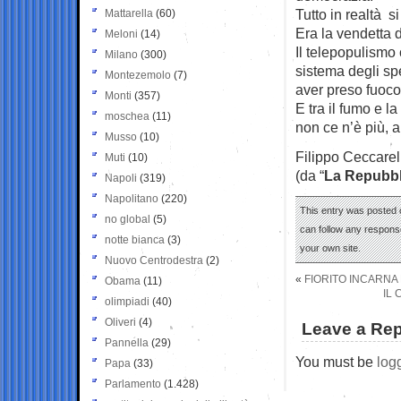
Tutto in realtà s
Mattarella
(60)
Era la vendetta de
Meloni
(14)
Il telepopulismo
Milano
(300)
sistema degli sp
Montezemolo
(7)
aver preso fuoco
Monti
(357)
E tra il fumo e 
moschea
(11)
non ce n’è più, 
Musso
(10)
Filippo Ceccarel
Muti
(10)
(da “
La Repubbl
Napoli
(319)
Napolitano
(220)
This entry was posted o
no global
(5)
can follow any response
notte bianca
(3)
your own site.
Nuovo Centrodestra
(2)
«
FIORITO INCARNA 
Obama
(11)
IL 
olimpiadi
(40)
Oliveri
(4)
Leave a Rep
Pannella
(29)
You must be
log
Papa
(33)
Parlamento
(1.428)