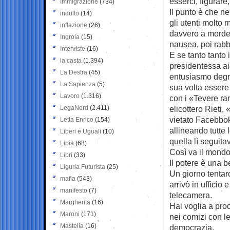
esserci, figurare
Immigrazione
(734)
Il punto è che ne
indulto
(14)
gli utenti molto 
inflazione
(26)
davvero a morde
Ingroia
(15)
nausea, poi rabbi
Interviste
(16)
E se tanto tanto 
la casta
(1.394)
presidentessa aiu
La Destra
(45)
entusiasmo degno
La Sapienza
(5)
sua volta essere
Lavoro
(1.316)
con i «Tevere ran
LegaNord
(2.411)
elicottero Rieti,
vietato Facebbok
Letta Enrico
(154)
allineando tutte 
Liberi e Uguali
(10)
quella lì seguitav
Libia
(68)
Così va il mondo,
Libri
(33)
Il potere è una b
Liguria Futurista
(25)
Un giorno tentaro
mafia
(543)
arrivò in ufficio
manifesto
(7)
telecamera.
Margherita
(16)
Hai voglia a proc
Maroni
(171)
nei comizi con l
Mastella
(16)
democrazia.