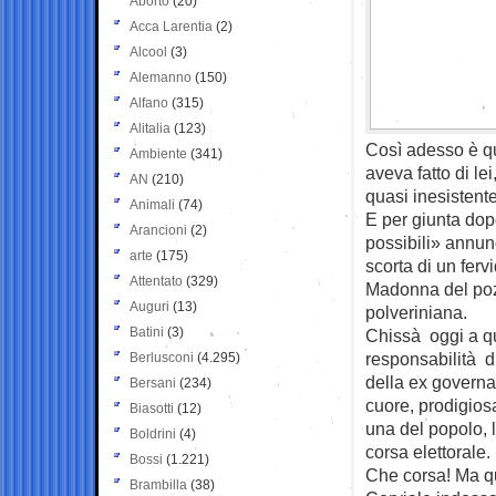
Aborto
(20)
Acca Larentia
(2)
Alcool
(3)
Alemanno
(150)
Alfano
(315)
Alitalia
(123)
Così adesso è qu
Ambiente
(341)
aveva fatto di l
AN
(210)
quasi inesistente
Animali
(74)
E per giunta dop
Arancioni
(2)
possibili» annunc
arte
(175)
scorta di un ferv
Attentato
(329)
Madonna del pozz
Auguri
(13)
polveriniana.
Batini
(3)
Chissà oggi a qua
responsabilità di
Berlusconi
(4.295)
della ex governa
Bersani
(234)
cuore, prodigiosa
Biasotti
(12)
una del popolo, 
Boldrini
(4)
corsa elettorale.
Bossi
(1.221)
Che corsa! Ma qua
Brambilla
(38)