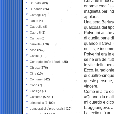
Corviale indossa 
Brunetta
(83)
enorme crocifisso
Burlando
(26)
maglietta per in
Camogli
(2)
applausi.
canile
(4)
Una sera Berlusc
Cappello
(8)
qualcosa del tip
Polverini anche 
Caprotti
(2)
di quella parte d
Caritas
(6)
quando il Cavalie
carovita
(170)
noctis, e insomma
casa
(247)
Polverini era in 
Casini
(119)
se ne era del tut
Centrodestra in Liguria
(35)
le vite delle per
Chiesa
(276)
Ecco, la ragionie
Cina
(10)
di quattro-cinqu
Comune
(342)
queste persone, 
Coop
(7)
vincere.
Come in altre oc
Cossiga
(7)
«Quando la matti
Costume
(5.581)
mi guardo e dico:
criminalità
(1.402)
E aggiungeva, al
democratici e progressisti
(19)
La lectio più aut