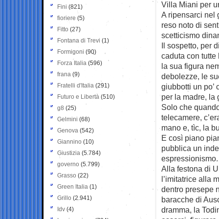
Villa Miani per u
Fini
(821)
A ripensarci nel
fioriere
(5)
reso noto di sent
Fitto
(27)
scetticismo dina
Fontana di Trevi
(1)
Il sospetto, per 
Formigoni
(90)
caduta con tutte 
Forza Italia
(596)
la sua figura ne
frana
(9)
debolezze, le sue
Fratelli d'Italia
(291)
giubbotti un po’ c
per la madre, l
Futuro e Libertà
(510)
Solo che quando 
g8
(25)
telecamere, c’er
Gelmini
(68)
mano e, tìc, la bu
Genova
(542)
E così piano pian
Giannino
(10)
pubblica un indef
Giustizia
(5.784)
espressionismo.
governo
(5.799)
Alla festona di U
Grasso
(22)
l’imitatrice alla
Green Italia
(1)
dentro presepe n
Grillo
(2.941)
baracche di Ausc
dramma, la Todini
Idv
(4)