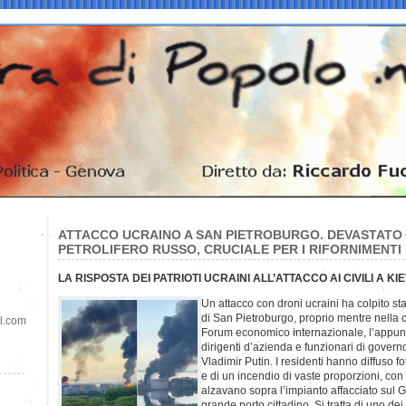
ATTACCO UCRAINO A SAN PIETROBURGO. DEVASTATO 
PETROLIFERO RUSSO, CRUCIALE PER I RIFORNIMENTI 
LA RISPOSTA DEI PATRIOTI UCRAINI ALL’ATTACCO AI CIVILI A KI
Un attacco con droni ucraini ha colpito sta
di San Pietroburgo, proprio mentre nella ci
il.com
Forum economico internazionale, l’appun
dirigenti d’azienda e funzionari di govern
Vladimir Putin. I residenti hanno diffuso fo
e di un incendio di vaste proporzioni, con
alzavano sopra l’impianto affacciato sul G
grande porto cittadino. Si tratta di uno dei