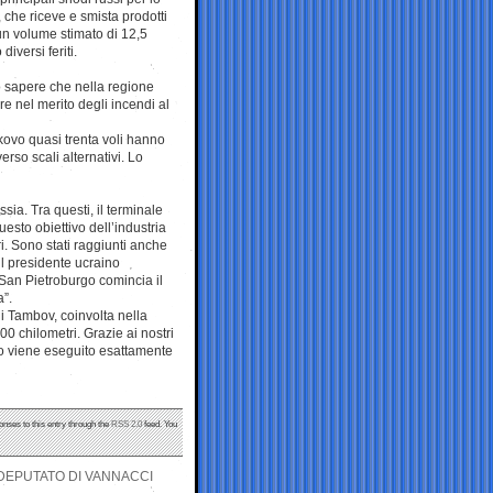
 che riceve e smista prodotti
r un volume stimato di 12,5
iversi feriti.
o sapere che nella regione
re nel merito degli incendi al
lkovo quasi trenta voli hanno
verso scali alternativi. Lo
ssia. Tra questi, il terminale
uesto obiettivo dell’industria
ri. Sono stati raggiunti anche
il presidente ucraino
 San Pietroburgo comincia il
”.
i Tambov, coinvolta nella
00 chilometri. Grazie ai nostri
gio viene eseguito esattamente
onses to this entry through the
RSS 2.0
feed. You
 DEPUTATO DI VANNACCI