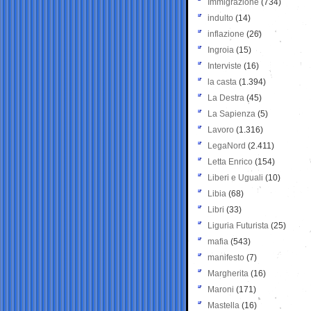
Immigrazione
(734)
indulto
(14)
inflazione
(26)
Ingroia
(15)
Interviste
(16)
la casta
(1.394)
La Destra
(45)
La Sapienza
(5)
Lavoro
(1.316)
LegaNord
(2.411)
Letta Enrico
(154)
Liberi e Uguali
(10)
Libia
(68)
Libri
(33)
Liguria Futurista
(25)
mafia
(543)
manifesto
(7)
Margherita
(16)
Maroni
(171)
Mastella
(16)