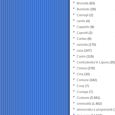
Brunetta
(83)
Burlando
(26)
Camogli
(2)
canile
(4)
Cappello
(8)
Caprotti
(2)
Caritas
(6)
carovita
(170)
casa
(247)
Casini
(119)
Centrodestra in Liguria
(35
Chiesa
(276)
Cina
(10)
Comune
(342)
Coop
(7)
Cossiga
(7)
Costume
(5.581)
criminalità
(1.402)
democratici e progressisti
(