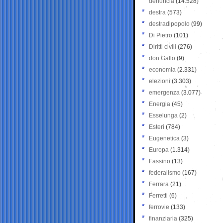
denuncia
(14.528)
destra
(573)
destradipopolo
(99)
Di Pietro
(101)
Diritti civili
(276)
don Gallo
(9)
economia
(2.331)
elezioni
(3.303)
emergenza
(3.077)
Energia
(45)
Esselunga
(2)
Esteri
(784)
Eugenetica
(3)
Europa
(1.314)
Fassino
(13)
federalismo
(167)
Ferrara
(21)
Ferretti
(6)
ferrovie
(133)
finanziaria
(325)