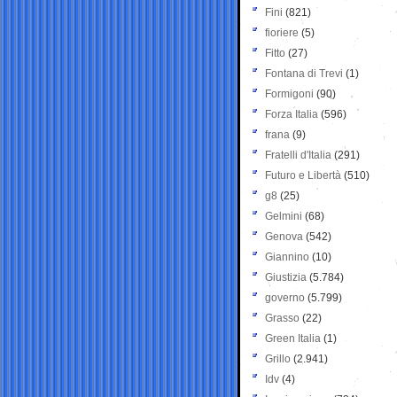
Fini
(821)
fioriere
(5)
Fitto
(27)
Fontana di Trevi
(1)
Formigoni
(90)
Forza Italia
(596)
frana
(9)
Fratelli d'Italia
(291)
Futuro e Libertà
(510)
g8
(25)
Gelmini
(68)
Genova
(542)
Giannino
(10)
Giustizia
(5.784)
governo
(5.799)
Grasso
(22)
Green Italia
(1)
Grillo
(2.941)
Idv
(4)