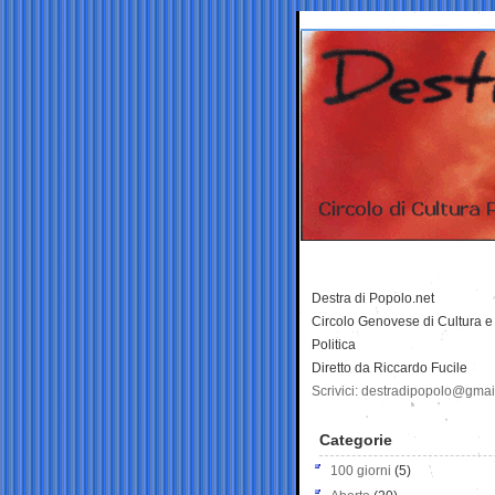
Destra di Popolo.net
Circolo Genovese di Cultura e
Politica
Diretto da Riccardo Fucile
Scrivici: destradipopolo@gma
Categorie
100 giorni
(5)