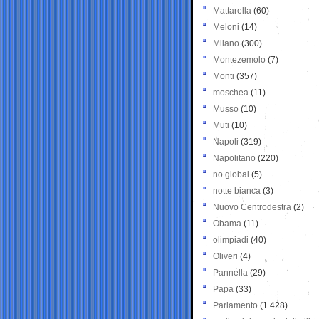
Mattarella
(60)
Meloni
(14)
Milano
(300)
Montezemolo
(7)
Monti
(357)
moschea
(11)
Musso
(10)
Muti
(10)
Napoli
(319)
Napolitano
(220)
no global
(5)
notte bianca
(3)
Nuovo Centrodestra
(2)
Obama
(11)
olimpiadi
(40)
Oliveri
(4)
Pannella
(29)
Papa
(33)
Parlamento
(1.428)