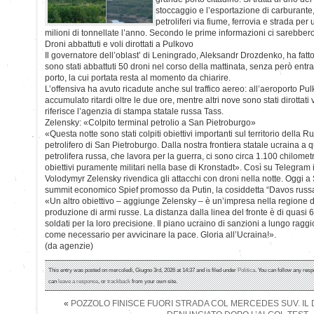
stoccaggio e l’esportazione di carburante,
petroliferi via fiume, ferrovia e strada pe
milioni di tonnellate l’anno. Secondo le prime informazioni ci sarebbero d
Droni abbattuti e voli dirottati a Pulkovo
Il governatore dell’oblast’ di Leningrado, Aleksandr Drozdenko, ha fatt
sono stati abbattuti 50 droni nel corso della mattinata, senza però entra
porto, la cui portata resta al momento da chiarire.
L’offensiva ha avuto ricadute anche sul traffico aereo: all’aeroporto Pu
accumulato ritardi oltre le due ore, mentre altri nove sono stati dirottati 
riferisce l’agenzia di stampa statale russa Tass.
Zelensky: «Colpito terminal petrolio a San Pietroburgo»
«Questa notte sono stati colpiti obiettivi importanti sul territorio della Ru
petrolifero di San Pietroburgo. Dalla nostra frontiera statale ucraina a q
petrolifera russa, che lavora per la guerra, ci sono circa 1.100 chilomet
obiettivi puramente militari nella base di Kronstadt». Così su Telegram 
Volodymyr Zelensky rivendica gli attacchi con droni nella notte. Oggi a
summit economico Spief promosso da Putin, la cosiddetta “Davos russa
«Un altro obiettivo – aggiunge Zelensky – è un’impresa nella regione d
produzione di armi russe. La distanza dalla linea del fronte è di quasi 6
soldati per la loro precisione. Il piano ucraino di sanzioni a lungo rag
come necessario per avvicinare la pace. Gloria all’Ucraina!».
(da agenzie)
This entry was posted on mercoledì, Giugno 3rd, 2026 at 14:37 and is filed under
Politica
. You can follow any resp
can
leave a response
, or
trackback
from your own site.
«
POZZOLO FINISCE FUORI STRADA COL MERCEDES SUV. IL