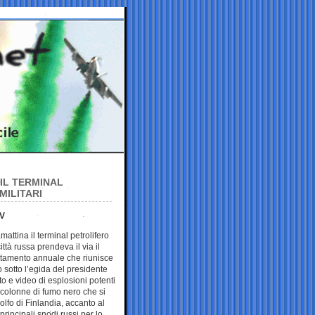
IL TERMINAL
MILITARI
EV
mattina il terminal petrolifero
ttà russa prendeva il via il
tamento annuale che riunisce
o sotto l’egida del presidente
to e video di esplosioni potenti
 colonne di fumo nero che si
olfo di Finlandia, accanto al
 principali snodi russi per lo