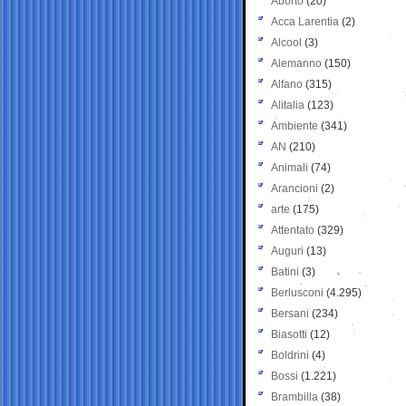
Aborto
(20)
Acca Larentia
(2)
Alcool
(3)
Alemanno
(150)
Alfano
(315)
Alitalia
(123)
Ambiente
(341)
AN
(210)
Animali
(74)
Arancioni
(2)
arte
(175)
Attentato
(329)
Auguri
(13)
Batini
(3)
Berlusconi
(4.295)
Bersani
(234)
Biasotti
(12)
Boldrini
(4)
Bossi
(1.221)
Brambilla
(38)