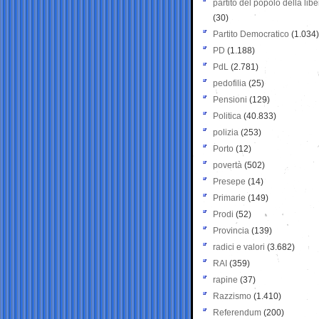
partito del popolo della libe
(30)
Partito Democratico
(1.034)
PD
(1.188)
PdL
(2.781)
pedofilia
(25)
Pensioni
(129)
Politica
(40.833)
polizia
(253)
Porto
(12)
povertà
(502)
Presepe
(14)
Primarie
(149)
Prodi
(52)
Provincia
(139)
radici e valori
(3.682)
RAI
(359)
rapine
(37)
Razzismo
(1.410)
Referendum
(200)