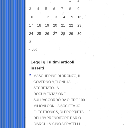
1
2
3
4
5
6
7
8
9
10
11
12
13
14
15
16
17
18
19
20
21
22
23
24
25
26
27
28
29
30
31
« Lug
Leggi gli ultimi articoli
inseriti
MASCHERINE DI BRONZO, IL
GOVERNO MELONI HA
SECRETATO LA
DOCUMENTAZIONE
SULL’ACCORDO DA OLTRE 100
MILIONI CON LA SOCIETÀ JC
ELECTRONICS, DI PROPRIETÀ
DELL’IMPRENDITORE DARIO
BIANCHI, VICINO A FRATELLI