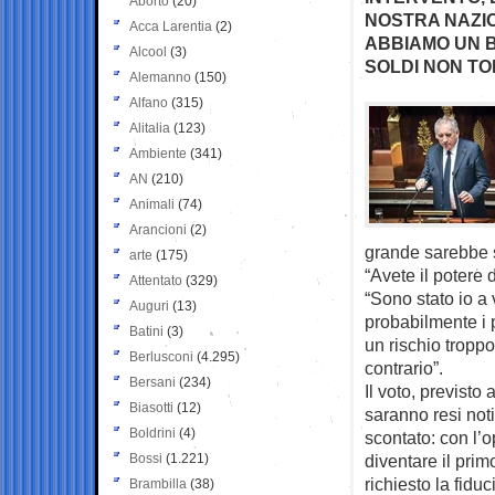
Aborto
(20)
NOSTRA NAZIO
Acca Larentia
(2)
ABBIAMO UN B
Alcool
(3)
SOLDI NON TO
Alemanno
(150)
Alfano
(315)
Alitalia
(123)
Ambiente
(341)
AN
(210)
Animali
(74)
Arancioni
(2)
grande sarebbe st
arte
(175)
“Avete il potere 
Attentato
(329)
“Sono stato io a
Auguri
(13)
probabilmente i 
Batini
(3)
un rischio tropp
Berlusconi
(4.295)
contrario”.
Bersani
(234)
Il voto, previsto
Biasotti
(12)
saranno resi noti
Boldrini
(4)
scontato: con l’o
Bossi
(1.221)
diventare il pri
richiesto la fidu
Brambilla
(38)