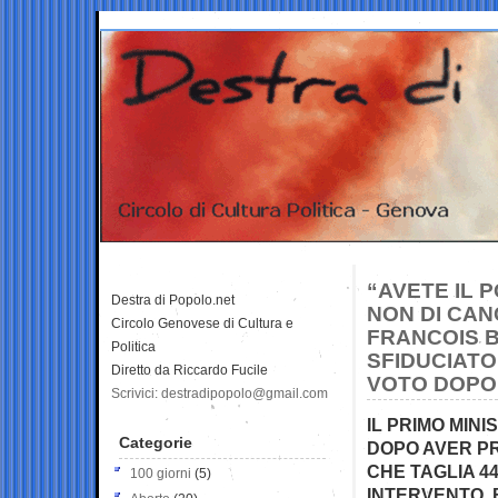
“AVETE IL 
Destra di Popolo.net
NON DI CAN
Circolo Genovese di Cultura e
FRANCOIS 
Politica
SFIDUCIATO
Diretto da Riccardo Fucile
VOTO DOPO 
Scrivici: destradipopolo@gmail.com
IL PRIMO MIN
Categorie
DOPO AVER P
CHE TAGLIA 4
100 giorni
(5)
INTERVENTO, 