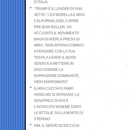
D’ITALIA
“TRUMP È IL LEADER DI UNA
SETTA”. L’EX MODELLA E MISS
CALIFORNIA 2009, CARRIE
PREJEAN BOLLER, HA
ACCUSATO IL MOVIMENTO
MAGA DI AVERLA PRESO DI
MIRA: “NON APPENA COMINCI
A PENSARE CON LA TUA
TESTA, A USARE IL BUON
SENSO E A METTERE IN
DISCUSSIONE LA
NARRAZIONE DOMINANTE,
VIENI EMARGINATO”
ILARIA CUCCHI E FABIO
ANSELMO SI SPOSANO; LA
SENATRICE DI AVS E
L’AVVOCATO INSIEME DOPO
LE BTTGLIE SULLA MORTE DI
STEFANO
KIM, IL SERVO SCIOCCO DI