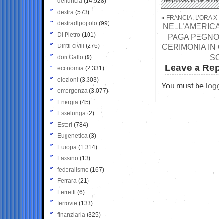
denuncia
(14.528)
responses to this entr
destra
(573)
«
FRANCIA, L’ORA 
destradipopolo
(99)
NELL’AMERICA
Di Pietro
(101)
PAGA PEGNO:
Diritti civili
(276)
CERIMONIA IN
SO
don Gallo
(9)
Leave a Rep
economia
(2.331)
elezioni
(3.303)
You must be
log
emergenza
(3.077)
Energia
(45)
Esselunga
(2)
Esteri
(784)
Eugenetica
(3)
Europa
(1.314)
Fassino
(13)
federalismo
(167)
Ferrara
(21)
Ferretti
(6)
ferrovie
(133)
finanziaria
(325)