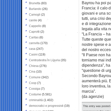
Bayrou ha poi pa
Brunetta
(83)
Francia: il calo 
Burlando
(26)
giovani e una sc
Camogli
(2)
tutti, una crisi 
canile
(4)
e di integrazione,
Cappello
(8)
legata alla vita n
Caprotti
(2)
“La Francia – ha
Caritas
(6)
Tutte queste ques
carovita
(170)
nostre spese e a
casa
(247)
del nostro ecces
“Il Paese non ha
Casini
(119)
torniamo mai indi
Centrodestra in Liguria
(35)
dipendenza”, ha d
Chiesa
(276)
“questione di urg
Cina
(10)
Secondo Bayrou, c
Comune
(342)
aumenterà più. E 
Coop
(7)
loro inventiva, la
Cossiga
(7)
marcia”.
Costume
(5.581)
(da agenzie)
criminalità
(1.402)
democratici e progressisti
(19)
This entry was posted o