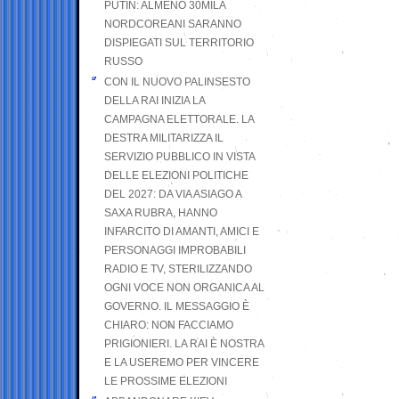
PUTIN: ALMENO 30MILA
NORDCOREANI SARANNO
DISPIEGATI SUL TERRITORIO
RUSSO
CON IL NUOVO PALINSESTO
DELLA RAI INIZIA LA
CAMPAGNA ELETTORALE. LA
DESTRA MILITARIZZA IL
SERVIZIO PUBBLICO IN VISTA
DELLE ELEZIONI POLITICHE
DEL 2027: DA VIA ASIAGO A
SAXA RUBRA, HANNO
INFARCITO DI AMANTI, AMICI E
PERSONAGGI IMPROBABILI
RADIO E TV, STERILIZZANDO
OGNI VOCE NON ORGANICA AL
GOVERNO. IL MESSAGGIO È
CHIARO: NON FACCIAMO
PRIGIONIERI. LA RAI È NOSTRA
E LA USEREMO PER VINCERE
LE PROSSIME ELEZIONI