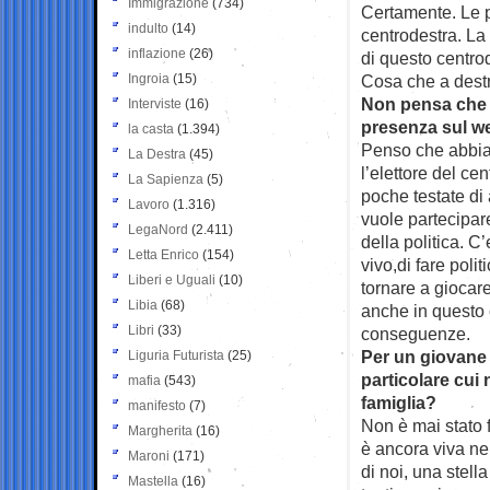
Immigrazione
(734)
Certamente. Le pr
indulto
(14)
centrodestra. La 
inflazione
(26)
di questo centrod
Ingroia
(15)
Cosa che a dest
Non pensa che l
Interviste
(16)
presenza sul we
la casta
(1.394)
Penso che abbia
La Destra
(45)
l’elettore del ce
La Sapienza
(5)
poche testate di 
Lavoro
(1.316)
vuole partecipare
LegaNord
(2.411)
della politica. C’
Letta Enrico
(154)
vivo,di fare poli
Liberi e Uguali
(10)
tornare a giocare
Libia
(68)
anche in questo
Libri
(33)
conseguenze.
Per un giovane 
Liguria Futurista
(25)
particolare cui
mafia
(543)
famiglia?
manifesto
(7)
Non è mai stato f
Margherita
(16)
è ancora viva nel
Maroni
(171)
di noi, una stell
Mastella
(16)