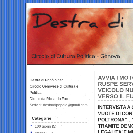
AVVIA I MO
Destra di Popolo.net
RUSPE SERV
Circolo Genovese di Cultura e
VEICOLO NU
Politica
VERSO IL F
Diretto da Riccardo Fucile
Scrivici: destradipopolo@gmail.com
INTERVISTA A
VUOTE DI CON
Categorie
POLTRONA”…”
TRAMITE DEMO
100 giorni
(5)
LEGALITA’ E 