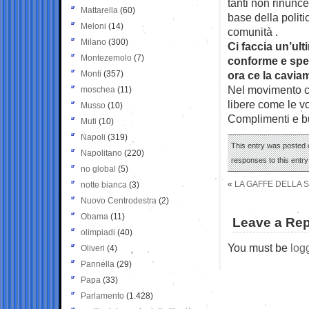
tanti non rinunce
Mattarella
(60)
base della polit
Meloni
(14)
comunità .
Milano
(300)
Ci faccia un’ul
Montezemolo
(7)
conforme e spes
Monti
(357)
ora ce la cavi
Nel movimento c
moschea
(11)
libere come le vo
Musso
(10)
Complimenti e b
Muti
(10)
Napoli
(319)
This entry was posted 
Napolitano
(220)
responses to this entr
no global
(5)
«
LA GAFFE DELLA S
notte bianca
(3)
Nuovo Centrodestra
(2)
Obama
(11)
Leave a Rep
olimpiadi
(40)
You must be
log
Oliveri
(4)
Pannella
(29)
Papa
(33)
Parlamento
(1.428)