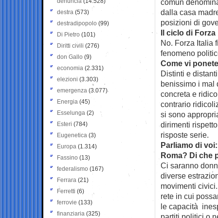
denuncia
(14.528)
comun denominato
dalla casa madre
destra
(573)
posizioni di gov
destradipopolo
(99)
Il ciclo di Forza 
Di Pietro
(101)
No. Forza Italia
Diritti civili
(276)
fenomeno politic
don Gallo
(9)
Come vi ponete 
economia
(2.331)
Distinti e distan
elezioni
(3.303)
benissimo i mal 
emergenza
(3.077)
concreta e ridic
Energia
(45)
contrario ridicoli
Esselunga
(2)
si sono appropria
dirimenti rispett
Esteri
(784)
risposte serie.
Eugenetica
(3)
Parliamo di voi
Europa
(1.314)
Roma? Di che pr
Fassino
(13)
Ci saranno donn
federalismo
(167)
diverse estrazion
Ferrara
(21)
movimenti civici.
Ferretti
(6)
rete in cui poss
ferrovie
(133)
le capacità ines
finanziaria
(325)
partiti politici o