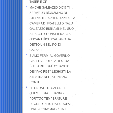
TASER E CP
MA CHE GALEAZZO DICI? TI
SERVE UN BIGNAMINO DI
STORIA. IL CAPOGRUPPO ALLA
CAMERA DI FRATELLI D’ITALIA,
GALEAZZO BIGNAMI, NEL SUO
ATTACCO SCONSIDERATO A
OSCAR LUIGI SCALFARO HA
DETTO UN BEL PO’ DI
CAZZATE
SIAMO FERMI AL GOVERNO
GIALLOVERDE: LA DESTRA
SULLA DIFESA È OSTAGGIO
DEI “PACIFISTI” LEGHISTI, LA
SINISTRA DEL PUTINIANO
CONTE
LE ONDATE DI CALORE DI
QUEST’ESTATE HANNO
PORTATO TEMPERATURE
RECORD IN TUTTA EUROPA E
UNA SICCITA’ MAI VISTA. I