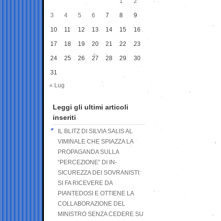
1
2
3
4
5
6
7
8
9
10
11
12
13
14
15
16
17
18
19
20
21
22
23
24
25
26
27
28
29
30
31
« Lug
Leggi gli ultimi articoli
inseriti
IL BLITZ DI SILVIA SALIS AL
VIMINALE CHE SPIAZZA LA
PROPAGANDA SULLA
“PERCEZIONE” DI IN-
SICUREZZA DEI SOVRANISTI:
SI FA RICEVERE DA
PIANTEDOSI E OTTIENE LA
COLLABORAZIONE DEL
MINISTRO SENZA CEDERE SU