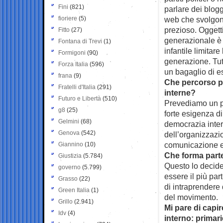
Fini
(821)
parlare dei blogg
fioriere
(5)
web che svolgon
prezioso. Oggett
Fitto
(27)
generazionale è
Fontana di Trevi
(1)
infantile limitar
Formigoni
(90)
generazione. Tut
Forza Italia
(596)
un bagaglio di e
frana
(9)
Che percorso pr
Fratelli d'Italia
(291)
interne?
Futuro e Libertà
(510)
Prevediamo un pe
g8
(25)
forte esigenza di
Gelmini
(68)
democrazia inter
Genova
(542)
dell’organizzazi
comunicazione e 
Giannino
(10)
Che forma parte
Giustizia
(5.784)
Questo lo decid
governo
(5.799)
essere il più par
Grasso
(22)
di intraprendere
Green Italia
(1)
del movimento.
Grillo
(2.941)
Mi pare di capi
Idv
(4)
interno: primari