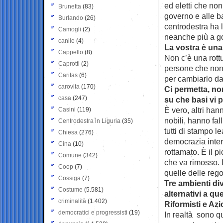
ed eletti che non
Brunetta
(83)
governo e alle b
Burlando
(26)
centrodestra ha 
Camogli
(2)
neanche più a g
canile
(4)
La vostra è una
Cappello
(8)
Non c’è una rot
Caprotti
(2)
persone che non 
Caritas
(6)
per cambiarlo da
carovita
(170)
Ci permetta, non
casa
(247)
su che basi vi 
È vero, altri han
Casini
(119)
nobili, hanno fal
Centrodestra in Liguria
(35)
tutti di stampo le
Chiesa
(276)
democrazia inter
Cina
(10)
rottamato. È il pi
Comune
(342)
che va rimosso. 
Coop
(7)
quelle delle reg
Cossiga
(7)
Tre ambienti div
Costume
(5.581)
alternativi a qu
criminalità
(1.402)
Riformisti e Azi
democratici e progressisti
(19)
In realtà sono q