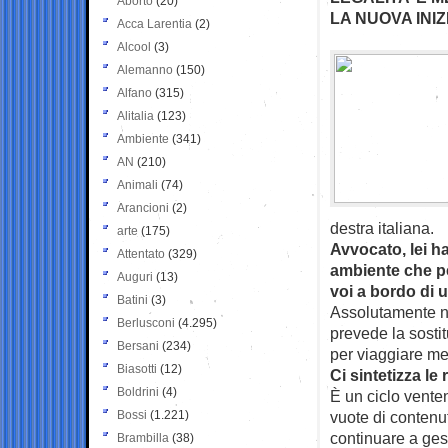
Aborto
(20)
LA NUOVA INIZ
Acca Larentia
(2)
Alcool
(3)
Alemanno
(150)
Alfano
(315)
Alitalia
(123)
Ambiente
(341)
AN
(210)
Animali
(74)
Arancioni
(2)
destra italiana.
arte
(175)
Avvocato, lei h
Attentato
(329)
ambiente che pe
Auguri
(13)
voi a bordo di 
Batini
(3)
Assolutamente n
Berlusconi
(4.295)
prevede la sostit
Bersani
(234)
per viaggiare me
Biasotti
(12)
Ci sintetizza l
Boldrini
(4)
È un ciclo venten
Bossi
(1.221)
vuote di contenu
continuare a gest
Brambilla
(38)