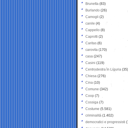
Brunetta
(83)
Burlando
(26)
Camogli
(2)
canile
(4)
Cappello
(8)
Caprotti
(2)
Caritas
(6)
carovita
(170)
casa
(247)
Casini
(119)
Centrodestra in Liguria
(35
Chiesa
(276)
Cina
(10)
Comune
(342)
Coop
(7)
Cossiga
(7)
Costume
(5.581)
criminalità
(1.402)
democratici e progressisti
(