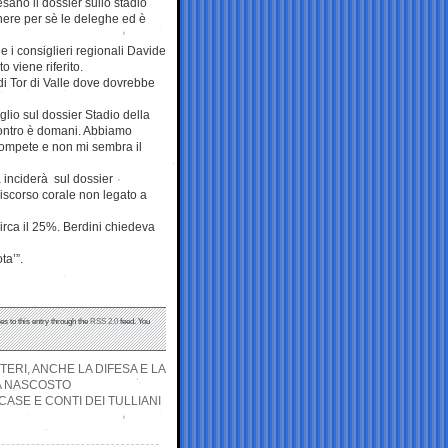
ano il dossier sullo stadio
enere per sè le deleghe ed è
 i consiglieri regionali Davide
o viene riferito.
i Tor di Valle dove dovrebbe
io sul dossier Stadio della
contro è domani. Abbiamo
 compete e non mi sembra il
 inciderà sul dossier
discorso corale non legato a
circa il 25%. Berdini chiedeva
ta’”.
es to this entry through the
RSS 2.0
feed. You
TERI, ANCHE LA DIFESA E LA
HA NASCOSTO
ASE E CONTI DEI TULLIANI