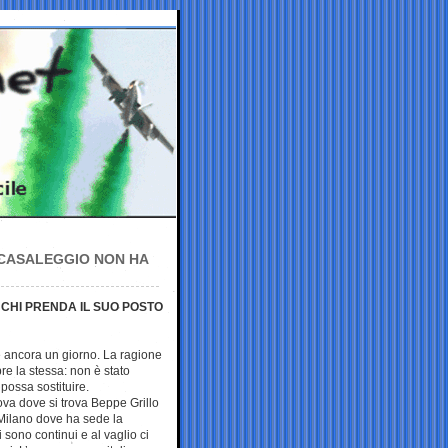
 CASALEGGIO NON HA
E CHI PRENDA IL SUO POSTO
e ancora un giorno. La ragione
e la stessa: non è stato
 possa sostituire.
ova dove si trova Beppe Grillo
Milano dove ha sede la
sono continui e al vaglio ci