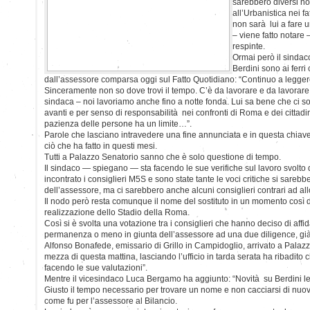
sarebbero diversi no
all’Urbanistica nei fa
non sarà lui a fare 
– viene fatto notare 
respinte.
Ormai però il sindac
Berdini sono ai ferri 
dall’assessore comparsa oggi sul Fatto Quotidiano: “Continuo a leggere 
Sinceramente non so dove trovi il tempo. C’è da lavorare e da lavorar
sindaca – noi lavoriamo anche fino a notte fonda. Lui sa bene che ci s
avanti e per senso di responsabilità nei confronti di Roma e dei cittadini
pazienza delle persone ha un limite…”.
Parole che lasciano intravedere una fine annunciata e in questa chiave
ciò che ha fatto in questi mesi.
Tutti a Palazzo Senatorio sanno che è solo questione di tempo.
Il sindaco — spiegano — sta facendo le sue verifiche sul lavoro svolto 
incontrato i consiglieri M5S e sono state tante le voci critiche si sarebbe
dell’assessore, ma ci sarebbero anche alcuni consiglieri contrari ad all
Il nodo però resta comunque il nome del sostituto in un momento così del
realizzazione dello Stadio della Roma.
Così si è svolta una votazione tra i consiglieri che hanno deciso di affid
permanenza o meno in giunta dell’assessore ad una due diligence, già
Alfonso Bonafede, emissario di Grillo in Campidoglio, arrivato a Palazz
mezza di questa mattina, lasciando l’ufficio in tarda serata ha ribadito c
facendo le sue valutazioni”.
Mentre il vicesindaco Luca Bergamo ha aggiunto: “Novità su Berdini le
Giusto il tempo necessario per trovare un nome e non cacciarsi di nuo
come fu per l’assessore al Bilancio.