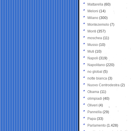
Mattarella
(60)
Meloni
(14)
Milano
(300)
Montezemolo
(7)
Monti
(357)
moschea
(11)
Musso
(10)
Muti
(10)
Napoli
(319)
Napolitano
(220)
no global
(5)
notte bianca
(3)
Nuovo Centrodestra
(2)
Obama
(11)
olimpiadi
(40)
Oliveri
(4)
Pannella
(29)
Papa
(33)
Parlamento
(1.428)