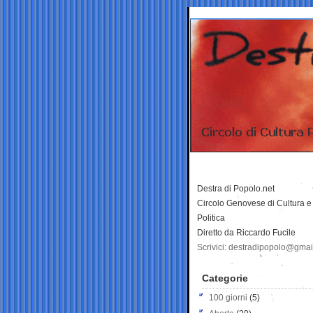
Destra di Popolo.net
Circolo Genovese di Cultura e
Politica
Diretto da Riccardo Fucile
Scrivici: destradipopolo@gma
Categorie
100 giorni
(5)