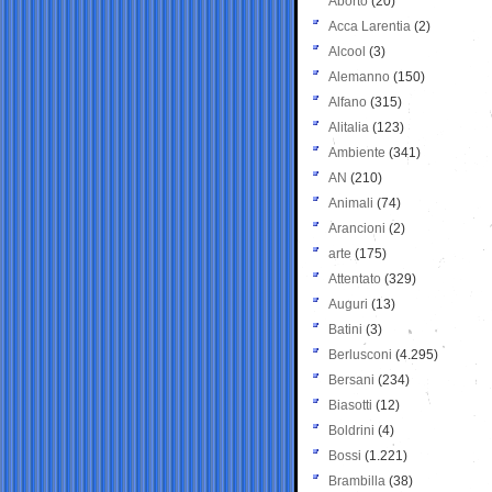
Aborto
(20)
Acca Larentia
(2)
Alcool
(3)
Alemanno
(150)
Alfano
(315)
Alitalia
(123)
Ambiente
(341)
AN
(210)
Animali
(74)
Arancioni
(2)
arte
(175)
Attentato
(329)
Auguri
(13)
Batini
(3)
Berlusconi
(4.295)
Bersani
(234)
Biasotti
(12)
Boldrini
(4)
Bossi
(1.221)
Brambilla
(38)