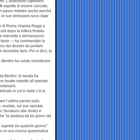
mi. L’assessore capitolino
tti aspetta di essere cacciato,
un passo indietro anche perchè
– le sue dimissioni sono state
o di Roma Virginia Raggi e
corti dopo la lettera firmata
interviste e dichiarazioni.
e tanto — ha commentato la
ono dei dossier da portare
 dovrebbe farlo. Poi vi dico, la
 Berdini ha voluto rivendicare
da Berdini. In serata ha
ro levate rispetto all’operato
ontanarlo.
icato in cui in ballo c’è la
are l’ultima parola sulla
 avviata, sul suo operato.
o Senatorio alle dodici e
he “la sindaca da tre giorni sta
 saprete tra qualche giorno”.
vo in una ricerca spasmodica