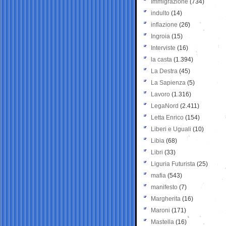
Immigrazione
(734)
indulto
(14)
inflazione
(26)
Ingroia
(15)
Interviste
(16)
la casta
(1.394)
La Destra
(45)
La Sapienza
(5)
Lavoro
(1.316)
LegaNord
(2.411)
Letta Enrico
(154)
Liberi e Uguali
(10)
Libia
(68)
Libri
(33)
Liguria Futurista
(25)
mafia
(543)
manifesto
(7)
Margherita
(16)
Maroni
(171)
Mastella
(16)