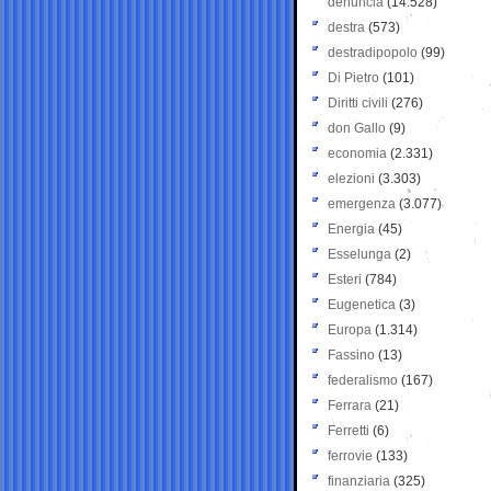
denuncia
(14.528)
destra
(573)
destradipopolo
(99)
Di Pietro
(101)
Diritti civili
(276)
don Gallo
(9)
economia
(2.331)
elezioni
(3.303)
emergenza
(3.077)
Energia
(45)
Esselunga
(2)
Esteri
(784)
Eugenetica
(3)
Europa
(1.314)
Fassino
(13)
federalismo
(167)
Ferrara
(21)
Ferretti
(6)
ferrovie
(133)
finanziaria
(325)