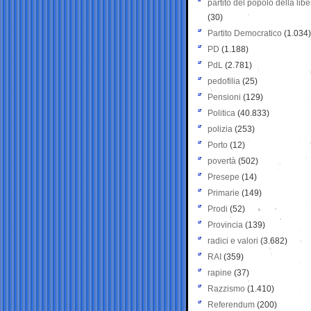
partito del popolo della libe
(30)
Partito Democratico
(1.034)
PD
(1.188)
PdL
(2.781)
pedofilia
(25)
Pensioni
(129)
Politica
(40.833)
polizia
(253)
Porto
(12)
povertà
(502)
Presepe
(14)
Primarie
(149)
Prodi
(52)
Provincia
(139)
radici e valori
(3.682)
RAI
(359)
rapine
(37)
Razzismo
(1.410)
Referendum
(200)