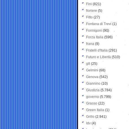
Fini
(821)
fioriere
(5)
Fitto
(27)
Fontana di Trevi
(1)
Formigoni
(90)
Forza Italia
(596)
frana
(9)
Fratelli d'Italia
(291)
Futuro e Libertà
(510)
g8
(25)
Gelmini
(68)
Genova
(542)
Giannino
(10)
Giustizia
(5.784)
governo
(5.799)
Grasso
(22)
Green Italia
(1)
Grillo
(2.941)
Idv
(4)