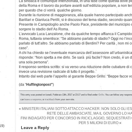
La sindaca è comunque intenzionata, in una fase come questa dove pes
della Roma e il lavoro da portare avanti sull’edilizia popolare, a non t
per questo che ci vorrà qualche giorno.
Durante la riunione di maggioranza, alla quale hanno partecipato anche
Barillari e Gianluca Perilli, si è discusso del tema stadio, secondo quant
Presente in Campidoglio anche Paolo Pace, presidente del municipio d
sorgere lo stadio dell’As Roma.
L’avvocato Luca Lanzalone, che da qualche tempo affianca il Campidogl
Roma, tuttavia smentisce: “Se abbiamo parlato di stadio? Oggi no l’in
parlato di tutt’altro. Se abbiamo parlato di Berdini? Per carità , non mi
caso”.
A chi ha chiesto se l’eventuale mancanza dell’assessore all’urbanistica
risponde: “Non spetta a me dirlo. Se sarà più facile? Non credo, è un 
una sola persona”.
Il responso sembra scritto: si va verso una riduzione delle cubature di 
)
invece una revisione radicale di tutto il progetto.
Intanto dal web parte l’appello al garante Beppe Grillo: “Beppe facce vo
(da “
Huffingtonpost”
)
This entry was posted on lunedì, Febbraio 13th, 2017 at 23:17 and is filed under
Grillo
. You can follow any respons
can
leave a response
, or
trackback
from your own site.
«
MINISTERI ITALIANI SOTTO ATTACCO HACKER: NON SOLO GLI ES
RETE DELLE AMBASCIATE, MA IL GOVERNO LO 
FINI INDAGATO PER CONCORSO IN RICICLAGGIO, SEQUESTRATI C
PER 5 MILIONI DI EURO
»
19)
Leave a Reply