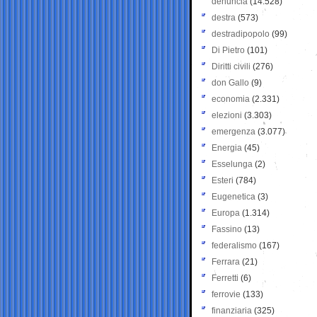
denuncia
(14.528)
destra
(573)
destradipopolo
(99)
Di Pietro
(101)
Diritti civili
(276)
don Gallo
(9)
economia
(2.331)
elezioni
(3.303)
emergenza
(3.077)
Energia
(45)
Esselunga
(2)
Esteri
(784)
Eugenetica
(3)
Europa
(1.314)
Fassino
(13)
federalismo
(167)
Ferrara
(21)
Ferretti
(6)
ferrovie
(133)
finanziaria
(325)