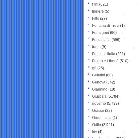
Fini
(821)
fioriere
(5)
Fitto
(27)
Fontana di Trevi
(1)
Formigoni
(90)
Forza Italia
(596)
frana
(9)
Fratelli d'Italia
(291)
Futuro e Libertà
(510)
g8
(25)
Gelmini
(68)
Genova
(542)
Giannino
(10)
Giustizia
(5.784)
governo
(5.799)
Grasso
(22)
Green Italia
(1)
Grillo
(2.941)
Idv
(4)