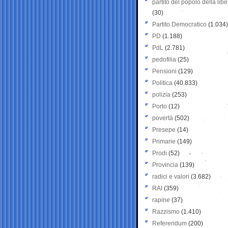
partito del popolo della libe
(30)
Partito Democratico
(1.034)
PD
(1.188)
PdL
(2.781)
pedofilia
(25)
Pensioni
(129)
Politica
(40.833)
polizia
(253)
Porto
(12)
povertà
(502)
Presepe
(14)
Primarie
(149)
Prodi
(52)
Provincia
(139)
radici e valori
(3.682)
RAI
(359)
rapine
(37)
Razzismo
(1.410)
Referendum
(200)