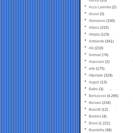
Aborto
(20)
Acca Larentia
(2)
Alcool
(3)
Alemanno
(150)
Alfano
(315)
Alitalia
(123)
Ambiente
(341)
AN
(210)
Animali
(74)
Arancioni
(2)
arte
(175)
Attentato
(329)
Auguri
(13)
Batini
(3)
Berlusconi
(4.295)
Bersani
(234)
Biasotti
(12)
Boldrini
(4)
Bossi
(1.221)
Brambilla
(38)