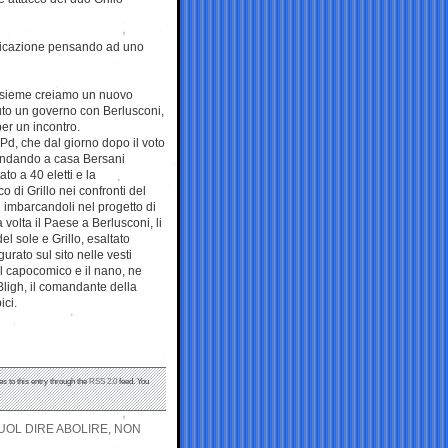
unicazione pensando ad uno
 insieme creiamo un nuovo
luto un governo con Berlusconi,
per un incontro.
Pd, che dal giorno dopo il voto
andando a casa Bersani
o a 40 eletti e la
 di Grillo nei confronti del
i imbarcandoli nel progetto di
volta il Paese a Berlusconi, li
l sole e Grillo, esaltato
urato sul sito nelle vesti
il capocomico e il nano, ne
 Bligh, il comandante della
ici.
s to this entry through the
RSS 2.0
feed. You
VUOL DIRE ABOLIRE, NON