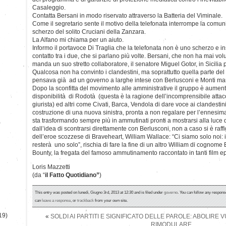
Casaleggio.
Contatta Bersani in modo riservato attraverso la Batteria del Viminale.
Come il segretario sente il motivo della telefonata interrompe la com
scherzo del solito Cruciani della Zanzara.
La Alfano mi chiama per un aiuto.
Informo il portavoce Di Traglia che la telefonata non è uno scherzo e
contatto tra i due, che si parlano più volte. Bersani, che non ha mai vo
manda un suo stretto collaboratore, il senatore Miguel Gotor, in Sicilia 
Qualcosa non ha convinto i clandestini, ma soprattutto quella parte del 
pensava già ad un governo a larghe intese con Berlusconi e Monti m
Dopo la sconfitta del movimento alle amministrative il gruppo è aumentat
disponibilità di Rodotà (questa è la ragione dell’incomprensibile attacco
giurista) ed altri come Civati, Barca, Vendola di dare voce ai clandestin
costruzione di una nuova sinistra, pronta a non regalare per l’ennesima 
sta trasformando sempre più in ammutinati pronti a mostrarsi alla luce de
)
dall’idea di scontrarsi direttamente con Berlusconi, non a caso si è raffig
dell’eroe scozzese di Braveheart, William Wallace: “Ci siamo solo noi: 
resterà uno solo”, rischia di fare la fine di un altro William di cognome
Bounty, la fregata del famoso ammutinamento raccontato in tanti film ep
Loris Mazzetti
(da “
il Fatto Quotidiano”
)
This entry was posted on lunedì, Giugno 3rd, 2013 at 12:30 and is filed under
governo
. You can follow any response
can
leave a response
, or
trackback
from your own site.
19)
«
SOLDI AI PARTITI E SIGNIFICATO DELLE PAROLE: ABOLIRE 
RIMODULARE