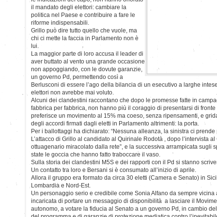
il mandato degli elettori: cambiare la
politica nel Paese e contribuire a fare le
riforme indispensabili.
Grillo può dire tutto quello che vuole, ma
chi ci mette la faccia in Parlamento non è
lui.
La maggior parte di loro accusa il leader di
aver buttato al vento una grande occasione
non appoggiando, con le dovute garanzie,
un governo Pd, permettendo così a
Berlusconi di essere l’ago della bilancia di un esecutivo a larghe intese
elettori non avrebbe mai voluto.
Alcuni dei clandestini raccontano che dopo le promesse fatte in campag
fabbrica per fabbrica, non hanno più il coraggio di presentarsi di fronte a 
preferisce un movimento al 15% ma coeso, senza ripensamenti, e grida ai
degli accordi firmati dagli eletti in Parlamento altrimenti: la porta.
Per i ballottaggi ha dichiarato: “Nessuna alleanza, la sinistra ci prende p
L’attacco di Grillo al candidato al Quirinale Rodotà , dopo l’intervista al
ottuagenario miracolato dalla rete”, e la successiva arrampicata sugli 
state le goccia che hanno fatto traboccare il vaso.
Sulla storia dei clandestini M5S e dei rapporti con il Pd si stanno scri
Un contatto tra loro e Bersani si è consumato all’inizio di aprile.
Allora il gruppo era formato da circa 30 eletti (Camera e Senato) in Sici
Lombardia e Nord-Est.
Un personaggio serio e credibile come Sonia Alfano da sempre vicina ai
incaricata di portare un messaggio di disponibilità a lasciare il Movim
autonomo, a votare la fiducia al Senato a un governo Pd, in cambio dell
del programma e di garanzie di protezione mediatica contro l’inevitabile