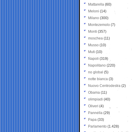
Mattarella
(60)
Meloni
(14)
Milano
(300)
Montezemolo
(7)
Monti
(357)
moschea
(11)
Musso
(10)
Muti
(10)
Napoli
(319)
Napolitano
(220)
no global
(5)
notte bianca
(3)
Nuovo Centrodestra
(2)
Obama
(11)
olimpiadi
(40)
Oliveri
(4)
Pannella
(29)
Papa
(33)
Parlamento
(1.428)