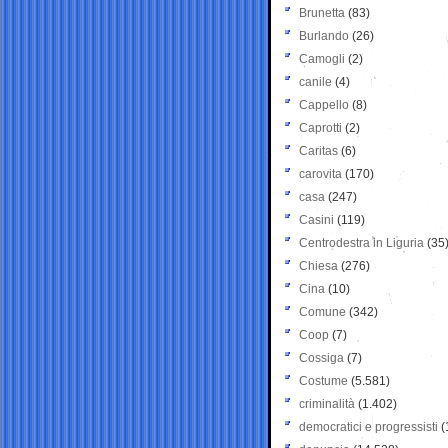
Brunetta
(83)
Burlando
(26)
Camogli
(2)
canile
(4)
Cappello
(8)
Caprotti
(2)
Caritas
(6)
carovita
(170)
casa
(247)
Casini
(119)
Centrodestra in Liguria
(35
Chiesa
(276)
Cina
(10)
Comune
(342)
Coop
(7)
Cossiga
(7)
Costume
(5.581)
criminalità
(1.402)
democratici e progressisti
(