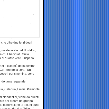
 che oltre due terzi degli
na elettorale nel Nord-Est,
chi li ha votati. Grillo
 quattro venti il rispetto
er il culo più della destra”.
 Corriere della sera: “Un
specchi per smentirla, sono
vendo tante leggende.
lia, Calabria, Emilia, Piemonte,
 clandestini, viene da questi
ento per creare un gruppo
a condivisione di alcuni punti
 attacco del duo Grillo-