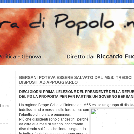
BERSANI POTEVA ESSERE SALVATO DAL M5S: TREDICI 
DISPOSTI AD APPOGGIARLO
DIECI GIORNI PRIMA L’ELEZIONE DEL PRESIDENTE DELLA REPUB
DEL PD LA PROPOSTA PER FAR PARTIRE UN GOVERNO BERSAN
Ha ragione Beppe Grillo: all’interno del M5S esiste un gruppo di dissid
il.com
fedelissimi, si è messo sulle loro tracce con
l’obiettivo di non fare prigionieri.
Più che dissidenti sono clandestini, perchè
da oltre due mesi si stanno incontrando
discutendo sul fatto che finora, seguendo
le indicazioni del capo, non hanno onorato