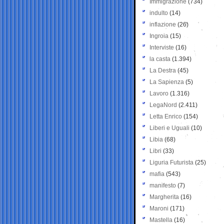
Immigrazione
(734)
indulto
(14)
inflazione
(26)
Ingroia
(15)
Interviste
(16)
la casta
(1.394)
La Destra
(45)
La Sapienza
(5)
Lavoro
(1.316)
LegaNord
(2.411)
Letta Enrico
(154)
Liberi e Uguali
(10)
Libia
(68)
Libri
(33)
Liguria Futurista
(25)
mafia
(543)
manifesto
(7)
Margherita
(16)
Maroni
(171)
Mastella
(16)