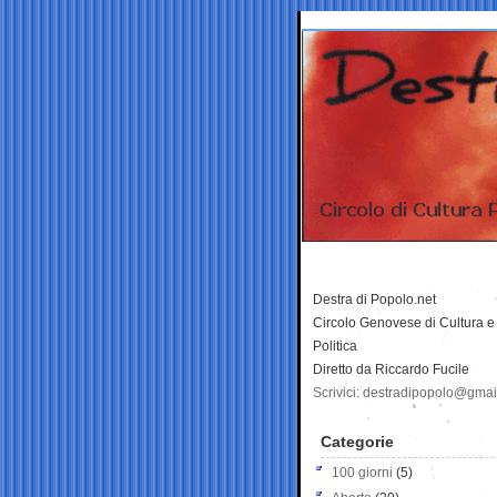
Destra di Popolo.net
Circolo Genovese di Cultura e
Politica
Diretto da Riccardo Fucile
Scrivici: destradipopolo@gma
Categorie
100 giorni
(5)