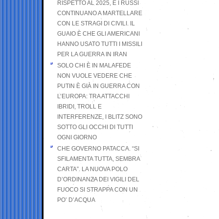
RISPETTO AL 2025, E I RUSSI
CONTINUANO A MARTELLARE
CON LE STRAGI DI CIVILI. IL
GUAIO È CHE GLI AMERICANI
HANNO USATO TUTTI I MISSILI
PER LA GUERRA IN IRAN
SOLO CHI È IN MALAFEDE
NON VUOLE VEDERE CHE
PUTIN È GIÀ IN GUERRA CON
L’EUROPA: TRA ATTACCHI
IBRIDI, TROLL E
INTERFERENZE, I BLITZ SONO
SOTTO GLI OCCHI DI TUTTI
OGNI GIORNO
CHE GOVERNO PATACCA. “SI
SFILAMENTA TUTTA, SEMBRA
CARTA”. LA NUOVA POLO
D’ORDINANZA DEI VIGILI DEL
FUOCO SI STRAPPA CON UN
PO’ D’ACQUA