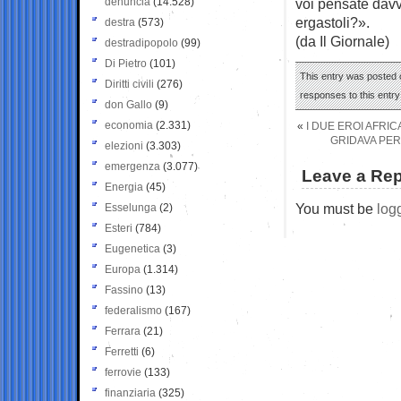
denuncia
(14.528)
voi pensate davv
ergastoli?».
destra
(573)
(da Il Giornale)
destradipopolo
(99)
Di Pietro
(101)
This entry was posted o
Diritti civili
(276)
responses to this entr
don Gallo
(9)
economia
(2.331)
«
I DUE EROI AFRIC
GRIDAVA PER 
elezioni
(3.303)
emergenza
(3.077)
Leave a Rep
Energia
(45)
You must be
log
Esselunga
(2)
Esteri
(784)
Eugenetica
(3)
Europa
(1.314)
Fassino
(13)
federalismo
(167)
Ferrara
(21)
Ferretti
(6)
ferrovie
(133)
finanziaria
(325)