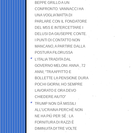
BEPPE GRILLO A UN
CONFRONTO. VANNACCI HA
UNA VOGLIA MATTA DI
PARLARE CON IL FONDATORE
DEL M5S E INTERCETTARE I
DELUSI DA GIUSEPPE CONTE.
I PUNTI DI CONTATTO NON
MANCANO, A PARTIRE DALLA
POSTURA FILORUSSA
L’ITALIA TRADITA DAL
GOVERNO MELONI. ANNA , 72
ANNI; “TRA AFFITTO E
BOLLETTE LA PENSIONE DURA
POCHI GIORNI, HO SEMPRE
LAVORATO E ORA DEVO
CHIEDERE AIUTO”
TRUMP NON DÀ MISSILI
ALL’UCRAINA PERCHÉ NON
NE HA PIÙ PER SÉ : LA
FORNITURA DI RAZZI È
DIMINUITA DI TRE VOLTE