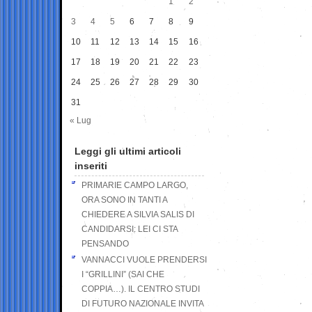
1
2
3
4
5
6
7
8
9
10
11
12
13
14
15
16
17
18
19
20
21
22
23
24
25
26
27
28
29
30
31
« Lug
Leggi gli ultimi articoli
inseriti
PRIMARIE CAMPO LARGO,
ORA SONO IN TANTI A
CHIEDERE A SILVIA SALIS DI
CANDIDARSI: LEI CI STA
PENSANDO
VANNACCI VUOLE PRENDERSI
I “GRILLINI” (SAI CHE
COPPIA…). IL CENTRO STUDI
DI FUTURO NAZIONALE INVITA