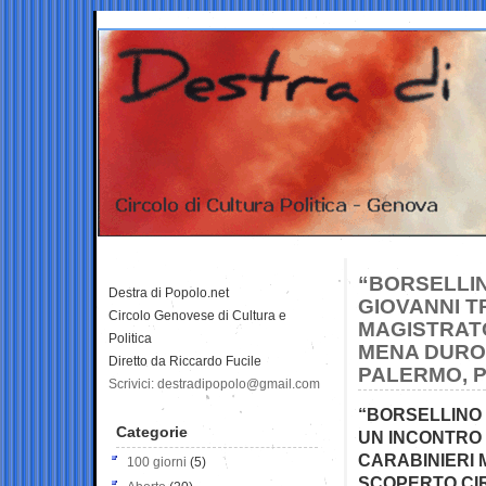
“BORSELLI
Destra di Popolo.net
GIOVANNI T
Circolo Genovese di Cultura e
MAGISTRATO
Politica
MENA DURO 
Diretto da Riccardo Fucile
PALERMO, 
Scrivici: destradipopolo@gmail.com
“BORSELLINO
Categorie
UN INCONTRO
CARABINIERI 
100 giorni
(5)
SCOPERTO CI