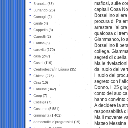
mafiosi, sulle co
Brunetta
(83)
capitali Cosa No
Burlando
(26)
Borsellino si era
Camogli
(2)
procura di Palerm
canile
(4)
arrestare l’allo
Cappello
(8)
qualcosa di tre
Caprotti
(2)
Giammanco, lo st
Caritas
(6)
Borsellino il ber
carovita
(170)
collega. Giamman
casa
(247)
segreti di quella
Ma le rivelazioni
Casini
(119)
dal ruolo dei ver
Centrodestra in Liguria
(35)
il ruolo del pro
Chiesa
(276)
segreto con l’all
Cina
(10)
Donno, il 25 giu
Comune
(342)
conto del suo cap
Coop
(7)
hanno convinto c
Cossiga
(7)
A decidere la str
Costume
(5.581)
responsabilità di
criminalità
(1.402)
Ma il movente va 
democratici e progressisti
(19)
Matteo Messina D