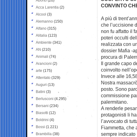
Aborto
(20)
CONVINTO CHE
Acca Larentia
(2)
Alcool
(3)
A più di trent’ann
Alemanno
(150)
che l’uccisione d
Alfano
(315)
non fu affatto il
Alitalia
(123)
poteri occulti de
Ambiente
(341)
realizzata con un
AN
(210)
dossier Mafia -ap
procura di Paler
Animali
(74)
Il grande capo d
Arancioni
(2)
coinvolto nell’o
arte
(175)
Invece alle 16,5
Attentato
(329)
Nostra massacrò 
Auguri
(13)
posto. Sono paro
Batini
(3)
commissione par
Berlusconi
(4.295)
palermitano.
Bersani
(234)
A renderle pesan
Biasotti
(12)
protagonisti li ha
Boldrini
(4)
l’avvocato di tut
Bossi
(1.221)
Fiammetta, che a
sempre indicato l
Brambilla
(38)