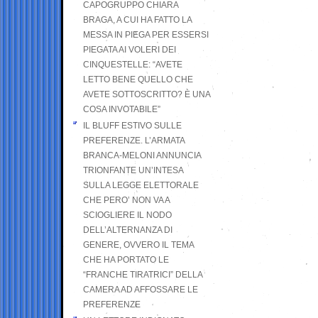
CAPOGRUPPO CHIARA
BRAGA, A CUI HA FATTO LA
MESSA IN PIEGA PER ESSERSI
PIEGATA AI VOLERI DEI
CINQUESTELLE: “AVETE
LETTO BENE QUELLO CHE
AVETE SOTTOSCRITTO? È UNA
COSA INVOTABILE”
IL BLUFF ESTIVO SULLE
PREFERENZE. L’ARMATA
BRANCA-MELONI ANNUNCIA
TRIONFANTE UN’INTESA
SULLA LEGGE ELETTORALE
CHE PERO’ NON VA A
SCIOGLIERE IL NODO
DELL’ALTERNANZA DI
GENERE, OVVERO IL TEMA
CHE HA PORTATO LE
“FRANCHE TIRATRICI” DELLA
CAMERA AD AFFOSSARE LE
PREFERENZE