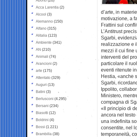
Aborto
(20)
Acca Larentia
(2)
d’arte, in mater
Alcool
(3)
motivazione, a fa
Alemanno
(150)
Frattini sul confli
Alfano
(315)
L’Antitrust preci
Alitalia
(123)
Sgarbi, evidenzi
Ambiente
(341)
realizzazione e 
AN
(210)
mezzi il cui fine
interventi del pro
Animali
(74)
particolare il ru
Arancioni
(2)
eventi ritenute i
arte
(175)
Hestia, «anche so
Attentato
(329)
Sgarbi, ricordan
Auguri
(13)
Ippolito, collabo
Batini
(3)
Ministero, mentr
Berlusconi
(4.295)
compagna di Sga
Bersani
(234)
«Il principio di 
Biasotti
(12)
ancora nel testo
Boldrini
(4)
una indefinita s
Bossi
(1.221)
consentite, nel l
temporaneità, co
Brambilla
(38)