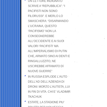
UN LETTORE INDIGNATO
SCRIVE A “REPUBBLICA”: “I
PACIFISTI NON SONO
FILORUSSI”. E MERLO LO
SMASCHERA: “DISARMANDO
L’UCRAINA, QUESTO
‘PACIFISMO’ NON LA
CONSEGNEREBBE
ALL’OCCIDENTE E AI SUOI
VALORI ‘PACIFISTI’ MA
ALL’IMPERIALISMO DI PUTIN
CHE, ARMATO SINO AI DENTI E
RINGALLUZZITO, NE
USCIREBBE AFFAMATO DI
NUOVE GUERRE”
IN RUSSIA ESPLODE L’AUTO
DELL’AD DELL’AZIENDA DI
DRONI: MORTO L’AUTISTA, LUI
IN FIN DI VITA. CHI E’ VLADIMIR
TKACHUK
ESTATE, LA STAGIONE PIU’