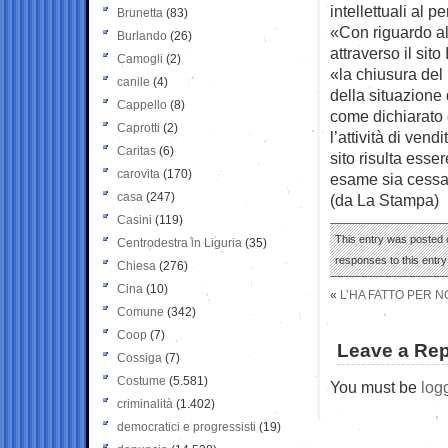
intellettuali al 
Brunetta
(83)
«Con riguardo alle
Burlando
(26)
attraverso il sito
Camogli
(2)
«la chiusura del
canile
(4)
della situazione 
Cappello
(8)
come dichiarato da
Caprotti
(2)
l’attività di ven
Caritas
(6)
sito risulta esse
carovita
(170)
esame sia cessa
casa
(247)
(da La Stampa)
Casini
(119)
This entry was posted o
Centrodestra in Liguria
(35)
responses to this entr
Chiesa
(276)
Cina
(10)
«
L’HA FATTO PER N
Comune
(342)
Coop
(7)
Leave a Rep
Cossiga
(7)
Costume
(5.581)
You must be
log
criminalità
(1.402)
democratici e progressisti
(19)