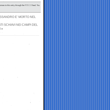
onses to this entry through the
RSS 2.0
feed. You
LESSANDRO E’ MORTO NEL
TI SCHIAVI NEI CAMPI DEL
I
»