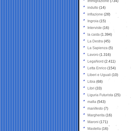
Immigrazione
(734)
indulto
(14)
inflazione
(26)
Ingroia
(15)
Interviste
(16)
la casta
(1.394)
La Destra
(45)
La Sapienza
(5)
Lavoro
(1.316)
LegaNord
(2.411)
Letta Enrico
(154)
Liberi e Uguali
(10)
Libia
(68)
Libri
(33)
Liguria Futurista
(25)
mafia
(543)
manifesto
(7)
Margherita
(16)
Maroni
(171)
Mastella
(16)