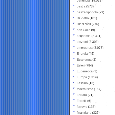
denuncia
(14.528)
destra
(573)
destradipopolo
(99)
Di Pietro
(101)
Diritti civili
(276)
don Gallo
(9)
economia
(2.331)
elezioni
(3.303)
emergenza
(3.077)
Energia
(45)
Esselunga
(2)
Esteri
(784)
Eugenetica
(3)
Europa
(1.314)
Fassino
(13)
federalismo
(167)
Ferrara
(21)
Ferretti
(6)
ferrovie
(133)
finanziaria
(325)