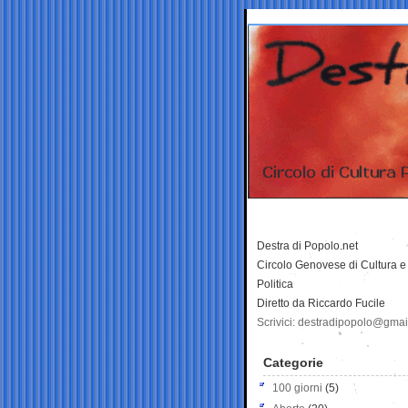
Destra di Popolo.net
Circolo Genovese di Cultura e
Politica
Diretto da Riccardo Fucile
Scrivici: destradipopolo@gma
Categorie
100 giorni
(5)