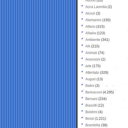
Aborto
(20)
Acca Larentia
(2)
Alcool
(3)
Alemanno
(150)
Alfano
(315)
Alitalia
(123)
Ambiente
(341)
AN
(210)
Animali
(74)
Arancioni
(2)
arte
(175)
Attentato
(329)
Auguri
(13)
Batini
(3)
Berlusconi
(4.295)
Bersani
(234)
Biasotti
(12)
Boldrini
(4)
Bossi
(1.221)
Brambilla
(38)