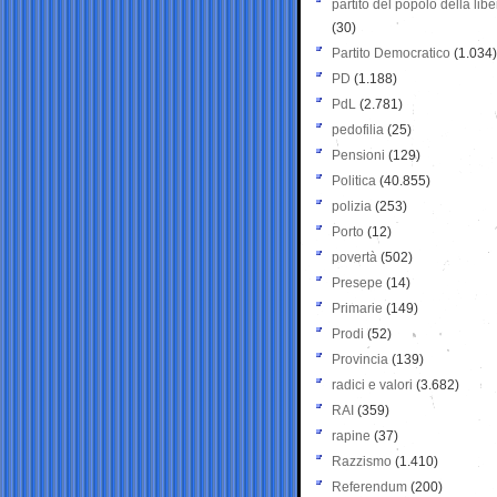
partito del popolo della libe
(30)
Partito Democratico
(1.034)
PD
(1.188)
PdL
(2.781)
pedofilia
(25)
Pensioni
(129)
Politica
(40.855)
polizia
(253)
Porto
(12)
povertà
(502)
Presepe
(14)
Primarie
(149)
Prodi
(52)
Provincia
(139)
radici e valori
(3.682)
RAI
(359)
rapine
(37)
Razzismo
(1.410)
Referendum
(200)