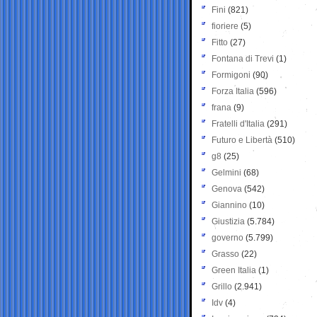
Fini
(821)
fioriere
(5)
Fitto
(27)
Fontana di Trevi
(1)
Formigoni
(90)
Forza Italia
(596)
frana
(9)
Fratelli d'Italia
(291)
Futuro e Libertà
(510)
g8
(25)
Gelmini
(68)
Genova
(542)
Giannino
(10)
Giustizia
(5.784)
governo
(5.799)
Grasso
(22)
Green Italia
(1)
Grillo
(2.941)
Idv
(4)