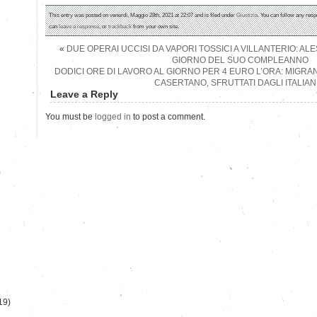
This entry was posted on venerdì, Maggio 28th, 2021 at 22:07 and is filed under
Giustizia
. You can follow any resp
can
leave a response
, or
trackback
from your own site.
«
DUE OPERAI UCCISI DA VAPORI TOSSICI A VILLANTERIO: A
GIORNO DEL SUO COMPLEANNO
DODICI ORE DI LAVORO AL GIORNO PER 4 EURO L’ORA: MIGRAN
CASERTANO, SFRUTTATI DAGLI ITALIAN
Leave a Reply
You must be
logged in
to post a comment.
)
19)