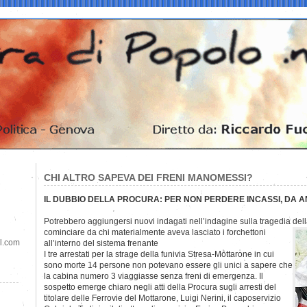
CHI ALTRO SAPEVA DEI FRENI MANOMESSI?
IL DUBBIO DELLA PROCURA: PER NON PERDERE INCASSI, DA AN
Potrebbero aggiungersi nuovi indagati nell’indagine sulla tragedia dell
cominciare da chi materialmente aveva lasciato i forchettoni
il.com
all’interno del sistema frenante
I tre arrestati per la strage della funivia Stresa-Mottarone in cui
sono morte 14 persone non potevano essere gli unici a sapere che
la cabina numero 3 viaggiasse senza freni di emergenza. Il
sospetto emerge chiaro negli atti della Procura sugli arresti del
titolare delle Ferrovie del Mottarone, Luigi Nerini, il caposervizio