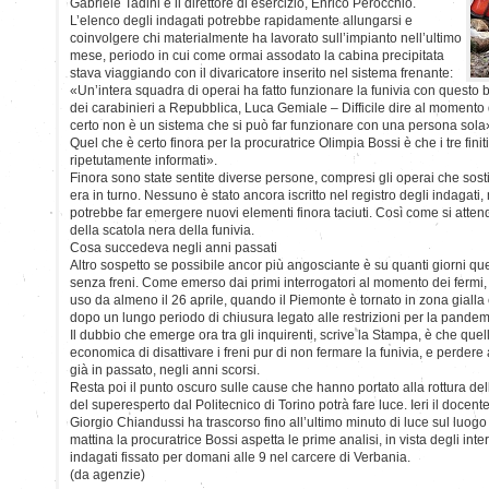
Gabriele Tadini e il direttore di esercizio, Enrico Perocchio.
L’elenco degli indagati potrebbe rapidamente allungarsi e
coinvolgere chi materialmente ha lavorato sull’impianto nell’ultimo
mese, periodo in cui come ormai assodato la cabina precipitata
stava viaggiando con il divaricatore inserito nel sistema frenante:
«Un’intera squadra di operai ha fatto funzionare la funivia con questo b
dei carabinieri a Repubblica, Luca Gemiale – Difficile dire al momento 
certo non è un sistema che si può far funzionare con una persona sola
Quel che è certo finora per la procuratrice Olimpia Bossi è che i tre finit
ripetutamente informati».
Finora sono state sentite diverse persone, compresi gli operai che sos
era in turno. Nessuno è stato ancora iscritto nel registro degli indagati, m
potrebbe far emergere nuovi elementi finora taciuti. Così come si attend
della scatola nera della funivia.
Cosa succedeva negli anni passati
Altro sospetto se possibile ancor più angosciante è su quanti giorni qu
senza freni. Come emerso dai primi interrogatori al momento dei fermi, d
uso da almeno il 26 aprile, quando il Piemonte è tornato in zona gialla e 
dopo un lungo periodo di chiusura legato alle restrizioni per la pandem
Il dubbio che emerge ora tra gli inquirenti, scrive la Stampa, è che que
economica di disattivare i freni pur di non fermare la funivia, e perdere al
già in passato, negli anni scorsi.
Resta poi il punto oscuro sulle cause che hanno portato alla rottura della
del superesperto dal Politecnico di Torino potrà fare luce. Ieri il doce
Giorgio Chiandussi ha trascorso fino all’ultimo minuto di luce sul luogo
mattina la procuratrice Bossi aspetta le prime analisi, in vista degli inter
indagati fissato per domani alle 9 nel carcere di Verbania.
(da agenzie)