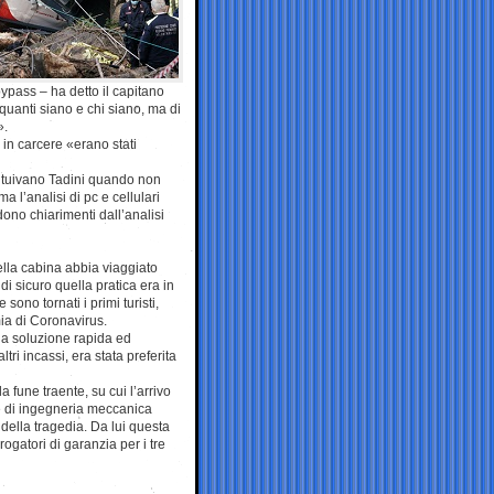
ypass – ha detto il capitano
quanti siano e chi siano, ma di
».
i in carcere «erano stati
tituivano Tadini quando non
a l’analisi di pc e cellulari
ono chiarimenti dall’analisi
ella cabina abbia viaggiato
i sicuro quella pratica era in
sono tornati i primi turisti,
ia di Coronavirus.
lla soluzione rapida ed
tri incassi, era stata preferita
 fune traente, su cui l’arrivo
nte di ingegneria meccanica
 della tragedia. Da lui questa
rogatori di garanzia per i tre