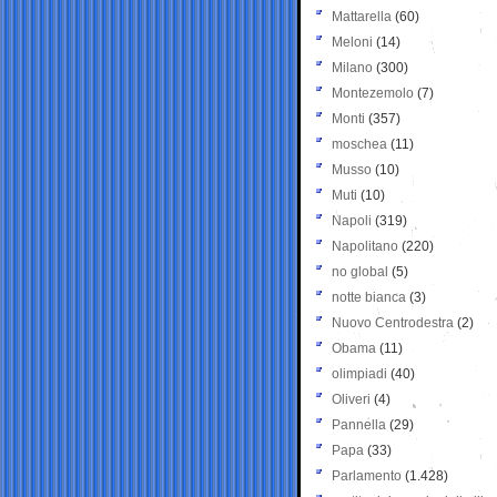
Mattarella
(60)
Meloni
(14)
Milano
(300)
Montezemolo
(7)
Monti
(357)
moschea
(11)
Musso
(10)
Muti
(10)
Napoli
(319)
Napolitano
(220)
no global
(5)
notte bianca
(3)
Nuovo Centrodestra
(2)
Obama
(11)
olimpiadi
(40)
Oliveri
(4)
Pannella
(29)
Papa
(33)
Parlamento
(1.428)