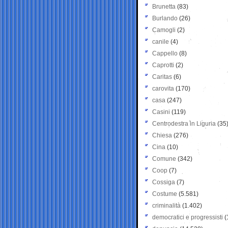
Brunetta
(83)
Burlando
(26)
Camogli
(2)
canile
(4)
Cappello
(8)
Caprotti
(2)
Caritas
(6)
carovita
(170)
casa
(247)
Casini
(119)
Centrodestra in Liguria
(35
Chiesa
(276)
Cina
(10)
Comune
(342)
Coop
(7)
Cossiga
(7)
Costume
(5.581)
criminalità
(1.402)
democratici e progressisti
(