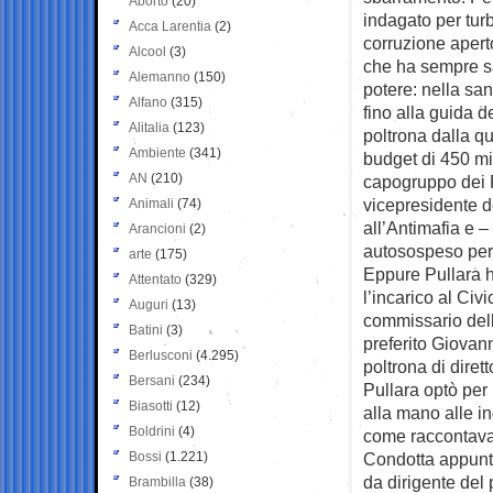
Aborto
(20)
indagato per turb
Acca Larentia
(2)
corruzione apert
Alcool
(3)
che ha sempre sa
Alemanno
(150)
potere: nella san
Alfano
(315)
fino alla guida 
Alitalia
(123)
poltrona dalla q
Ambiente
(341)
budget di 450 mil
AN
(210)
capogruppo dei P
vicepresidente 
Animali
(74)
all’Antimafia e –
Arancioni
(2)
autosospeso per
arte
(175)
Eppure Pullara ha
Attentato
(329)
l’incarico al Civ
Auguri
(13)
commissario dell
Batini
(3)
preferito Giovan
Berlusconi
(4.295)
poltrona di diret
Bersani
(234)
Pullara optò per 
Biasotti
(12)
alla mano alle i
Boldrini
(4)
come raccontava 
Bossi
(1.221)
Condotta appunto 
da dirigente del
Brambilla
(38)