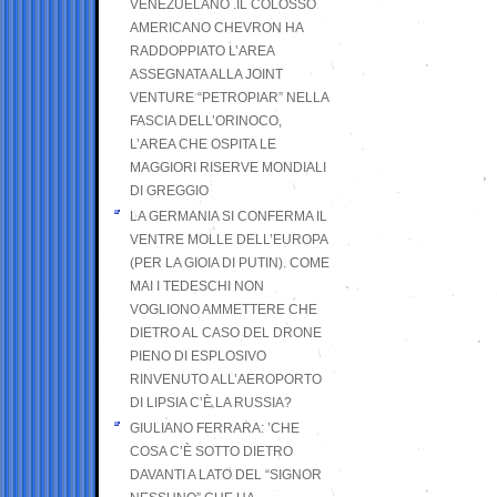
VENEZUELANO .IL COLOSSO
AMERICANO CHEVRON HA
RADDOPPIATO L’AREA
ASSEGNATA ALLA JOINT
VENTURE “PETROPIAR” NELLA
FASCIA DELL’ORINOCO,
L’AREA CHE OSPITA LE
MAGGIORI RISERVE MONDIALI
DI GREGGIO
LA GERMANIA SI CONFERMA IL
VENTRE MOLLE DELL’EUROPA
(PER LA GIOIA DI PUTIN). COME
MAI I TEDESCHI NON
VOGLIONO AMMETTERE CHE
DIETRO AL CASO DEL DRONE
PIENO DI ESPLOSIVO
RINVENUTO ALL’AEROPORTO
DI LIPSIA C’È LA RUSSIA?
GIULIANO FERRARA: ’CHE
COSA C’È SOTTO DIETRO
DAVANTI A LATO DEL “SIGNOR