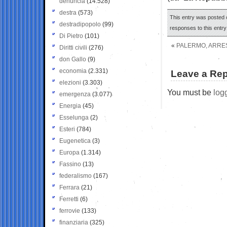
denuncia
(14.528)
destra
(573)
This entry was posted o
destradipopolo
(99)
responses to this entr
Di Pietro
(101)
«
PALERMO, ARRES
Diritti civili
(276)
don Gallo
(9)
economia
(2.331)
Leave a Rep
elezioni
(3.303)
You must be
log
emergenza
(3.077)
Energia
(45)
Esselunga
(2)
Esteri
(784)
Eugenetica
(3)
Europa
(1.314)
Fassino
(13)
federalismo
(167)
Ferrara
(21)
Ferretti
(6)
ferrovie
(133)
finanziaria
(325)