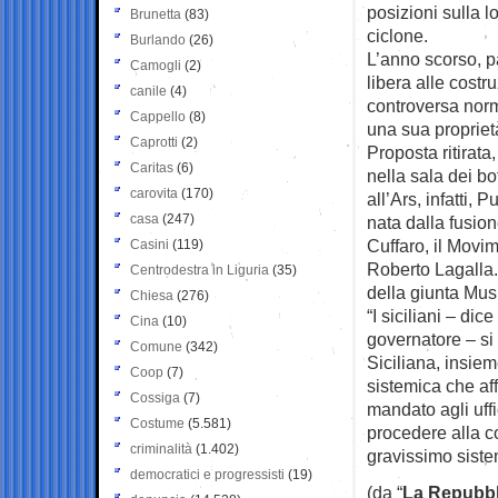
posizioni sulla l
Brunetta
(83)
ciclone.
Burlando
(26)
L’anno scorso, p
Camogli
(2)
libera alle costr
canile
(4)
controversa nor
Cappello
(8)
una sua propriet
Caprotti
(2)
Proposta ritirata
Caritas
(6)
nella sala dei b
carovita
(170)
all’Ars, infatti,
casa
(247)
nata dalla fusio
Cuffaro, il Movi
Casini
(119)
Roberto Lagalla. 
Centrodestra in Liguria
(35)
della giunta Mu
Chiesa
(276)
“I siciliani – di
Cina
(10)
governatore – si 
Comune
(342)
Siciliana, insie
Coop
(7)
sistemica che af
Cossiga
(7)
mandato agli uffi
Costume
(5.581)
procedere alla co
criminalità
(1.402)
gravissimo siste
democratici e progressisti
(19)
(da “
La Repubbl