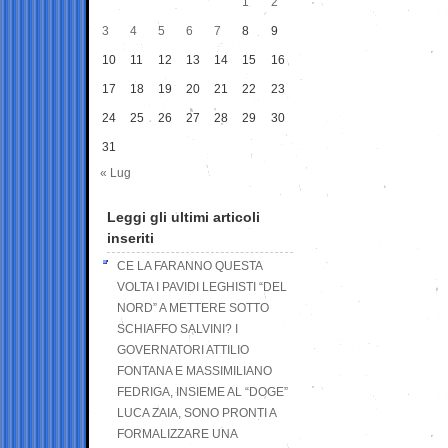
1
2
3
4
5
6
7
8
9
10
11
12
13
14
15
16
17
18
19
20
21
22
23
24
25
26
27
28
29
30
31
« Lug
Leggi gli ultimi articoli
inseriti
CE LA FARANNO QUESTA
VOLTA I PAVIDI LEGHISTI “DEL
NORD” A METTERE SOTTO
SCHIAFFO SALVINI? I
GOVERNATORI ATTILIO
FONTANA E MASSIMILIANO
FEDRIGA, INSIEME AL “DOGE”
LUCA ZAIA, SONO PRONTI A
FORMALIZZARE UNA