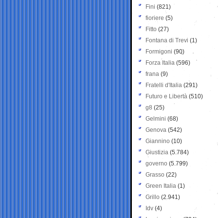
Fini
(821)
fioriere
(5)
Fitto
(27)
Fontana di Trevi
(1)
Formigoni
(90)
Forza Italia
(596)
frana
(9)
Fratelli d'Italia
(291)
Futuro e Libertà
(510)
g8
(25)
Gelmini
(68)
Genova
(542)
Giannino
(10)
Giustizia
(5.784)
governo
(5.799)
Grasso
(22)
Green Italia
(1)
Grillo
(2.941)
Idv
(4)