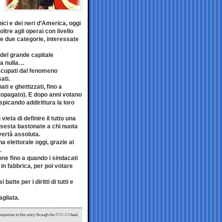
ci e dei neri d’America, oggi
oltre agli operai con livello
te due categorie, interessate
 del grande capitale
sta nulla…
occupati dal fenomeno
ati.
i e ghettizzati, fino a
ttopagato). E dopo anni votano
picando addirittura la loro
eta di definire il tutto una
 assesta bastonate a chi nuota
vertà assoluta.
elettorale oggi, grazie al
.
ne fino a quando i sindacati
in fabbrica, per poi votare
batte per i diritti di tutti e
agliata.
esponses to this entry through the
RSS 2.0
feed.