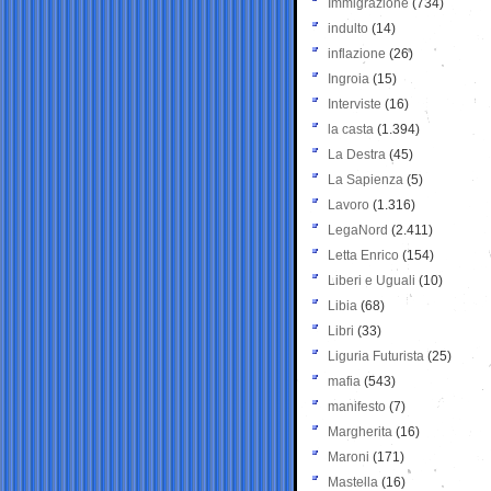
Immigrazione
(734)
indulto
(14)
inflazione
(26)
Ingroia
(15)
Interviste
(16)
la casta
(1.394)
La Destra
(45)
La Sapienza
(5)
Lavoro
(1.316)
LegaNord
(2.411)
Letta Enrico
(154)
Liberi e Uguali
(10)
Libia
(68)
Libri
(33)
Liguria Futurista
(25)
mafia
(543)
manifesto
(7)
Margherita
(16)
Maroni
(171)
Mastella
(16)