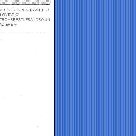
 UCCIDERE UN SENZATETTO.
OLONTARIO”
TRO ARRESTI, FRA LORO UN
GADIERE
»