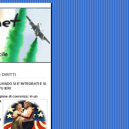
 DIRITTI
NDO SI E’ INTEGRATI E SI
U IERI
ione di coerenza: in un
a
i