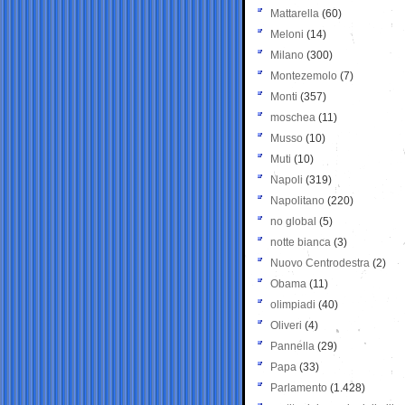
Mattarella
(60)
Meloni
(14)
Milano
(300)
Montezemolo
(7)
Monti
(357)
moschea
(11)
Musso
(10)
Muti
(10)
Napoli
(319)
Napolitano
(220)
no global
(5)
notte bianca
(3)
Nuovo Centrodestra
(2)
Obama
(11)
olimpiadi
(40)
Oliveri
(4)
Pannella
(29)
Papa
(33)
Parlamento
(1.428)