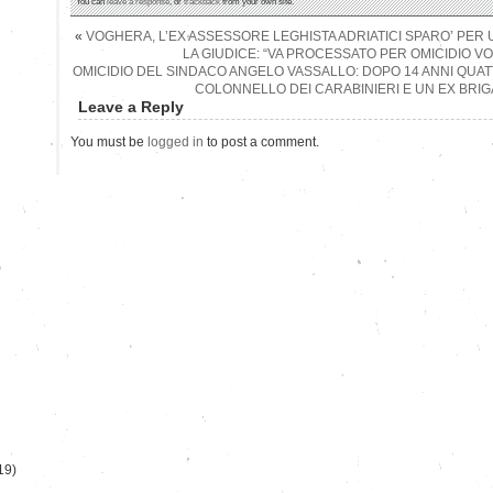
You can
leave a response
, or
trackback
from your own site.
«
VOGHERA, L’EX ASSESSORE LEGHISTA ADRIATICI SPARO’ PER
LA GIUDICE: “VA PROCESSATO PER OMICIDIO V
OMICIDIO DEL SINDACO ANGELO VASSALLO: DOPO 14 ANNI QUAT
COLONNELLO DEI CARABINIERI E UN EX BRI
Leave a Reply
You must be
logged in
to post a comment.
)
19)