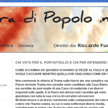
CHI VOTA PER IL PORTAFOGLIO E CHI PER DIFENDERE I
COME SI CAMBIA DA QUANDO SI HANNO LE PEZZE AL CULO A QUA
VUOLE CACCIARE INDIETRO QUELLI CHE OGGI SONO COME ERI T
Non commento la vittoria di Trump sulla Harris per una semplice rag
Paese normale Trump non sarebbe stato candidato alla Casa Bianc
il.com
ma sarebbe da anni ospite di una Casa circondariale con diversi
ergastoli sulle spalle. E in Paesi non democratici sarebbe già stato
giustiziato con tutta la sua cricca di corruttori ed eversori.
Mi limito invece a un breve commento sulla composizione del voto d
coloro che l’hanno votato, su cui si sono soffermati diversi media,
sottolineando in primis che Trump ha vinto perchè ha parlato agli