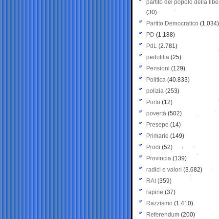
partito del popolo della libe
(30)
Partito Democratico
(1.034)
PD
(1.188)
PdL
(2.781)
pedofilia
(25)
Pensioni
(129)
Politica
(40.833)
polizia
(253)
Porto
(12)
povertà
(502)
Presepe
(14)
Primarie
(149)
Prodi
(52)
Provincia
(139)
radici e valori
(3.682)
RAI
(359)
rapine
(37)
Razzismo
(1.410)
Referendum
(200)