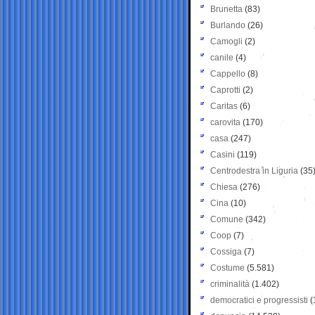
Brunetta
(83)
Burlando
(26)
Camogli
(2)
canile
(4)
Cappello
(8)
Caprotti
(2)
Caritas
(6)
carovita
(170)
casa
(247)
Casini
(119)
Centrodestra in Liguria
(35
Chiesa
(276)
Cina
(10)
Comune
(342)
Coop
(7)
Cossiga
(7)
Costume
(5.581)
criminalità
(1.402)
democratici e progressisti
(