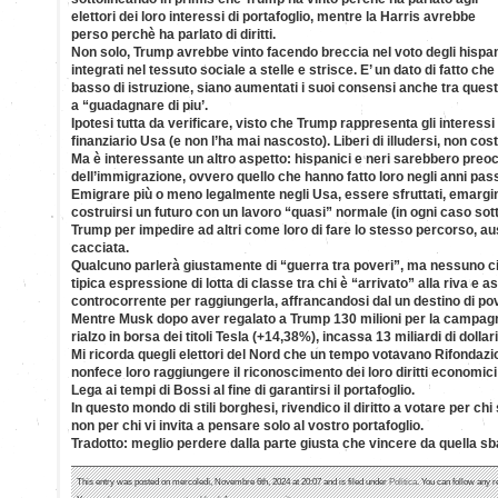
elettori dei loro interessi di portafoglio, mentre la Harris avrebbe
perso perchè ha parlato di diritti.
Non solo, Trump avrebbe vinto facendo breccia nel voto degli hispani
integrati nel tessuto sociale a stelle e strisce. E’ un dato di fatto che 
basso di istruzione, siano aumentati i suoi consensi anche tra ques
a “guadagnare di piu’.
Ipotesi tutta da verificare, visto che Trump rappresenta gli interessi
finanziario Usa (e non l’ha mai nascosto). Liberi di illudersi, non co
Ma è interessante un altro aspetto: hispanici e neri sarebbero pre
dell’immigrazione, ovvero quello che hanno fatto loro negli anni pass
Emigrare più o meno legalmente negli Usa, essere sfruttati, emarginat
costruirsi un futuro con un lavoro “quasi” normale (in ogni caso so
Trump per impedire ad altri come loro di fare lo stesso percorso, aus
cacciata.
Qualcuno parlerà giustamente di “guerra tra poveri”, ma nessuno ci vi
tipica espressione di lotta di classe tra chi è “arrivato” alla riva e
controcorrente per raggiungerla, affrancandosi dal un destino di po
Mentre Musk dopo aver regalato a Trump 130 milioni per la campagna 
rialzo in borsa dei titoli Tesla (+14,38%), incassa 13 miliardi di dollari
Mi ricorda quegli elettori del Nord che un tempo votavano Rifondazio
nonfece loro raggiungere il riconoscimento dei loro diritti economici 
Lega ai tempi di Bossi al fine di garantirsi il portafoglio.
In questo mondo di stili borghesi, rivendico il diritto a votare per chi si 
non per chi vi invita a pensare solo al vostro portafoglio.
Tradotto: meglio perdere dalla parte giusta che vincere da quella sb
This entry was posted on mercoledì, Novembre 6th, 2024 at 20:07 and is filed under
Politica
. You can follow any r