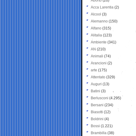
Aborto
(20)
Acca Larentia
(2)
Alcool
(3)
Alemanno
(150)
Alfano
(315)
Alitalia
(123)
Ambiente
(341)
AN
(210)
Animali
(74)
Arancioni
(2)
arte
(175)
Attentato
(329)
Auguri
(13)
Batini
(3)
Berlusconi
(4.295)
Bersani
(234)
Biasotti
(12)
Boldrini
(4)
Bossi
(1.221)
Brambilla
(38)