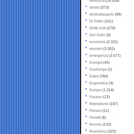
denuncia
(14.528)
destra
(573)
destradipopolo
(99)
Di Pietro
(101)
Diritti civili
(276)
don Gallo
(9)
economia
(2.331)
elezioni
(3.303)
emergenza
(3.077)
Energia
(45)
Esselunga
(2)
Esteri
(784)
Eugenetica
(3)
Europa
(1.314)
Fassino
(13)
federalismo
(167)
Ferrara
(21)
Ferretti
(6)
ferrovie
(133)
finanziaria
(325)