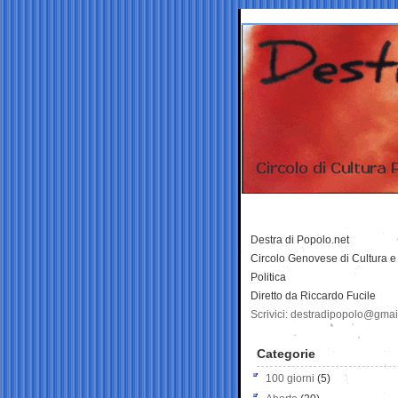
Destra di Popolo.net
Circolo Genovese di Cultura e
Politica
Diretto da Riccardo Fucile
Scrivici: destradipopolo@gma
Categorie
100 giorni
(5)