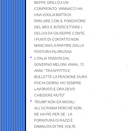
BEPPE GRILLO A UN
CONFRONTO. VANNACCI HA
UNA VOGLIA MATTA DI
PARLARE CON IL FONDATORE
DEL M5S E INTERCETTARE I
DELUSI DA GIUSEPPE CONTE.
I PUNTI DI CONTATTO NON
MANCANO, A PARTIRE DALLA
POSTURA FILORUSSA
L’ITALIA TRADITA DAL
GOVERNO MELONI. ANNA , 72
ANNI; “TRA AFFITTO E
BOLLETTE LA PENSIONE DURA
POCHI GIORNI, HO SEMPRE
LAVORATO E ORA DEVO
CHIEDERE AIUTO”
TRUMP NON DÀ MISSILI
ALL’UCRAINA PERCHÉ NON
NE HA PIÙ PER SÉ : LA
FORNITURA DI RAZZI È
DIMINUITA DI TRE VOLTE