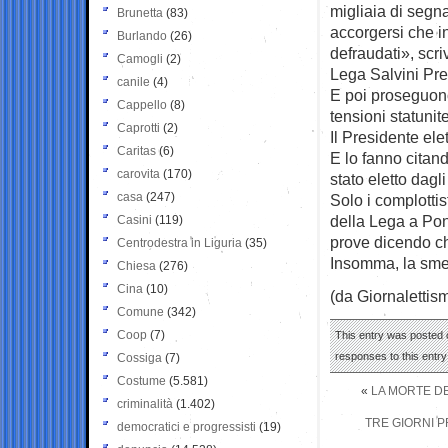
migliaia di segna
Brunetta
(83)
accorgersi che i
Burlando
(26)
defraudati», scr
Camogli
(2)
Lega Salvini Pre
canile
(4)
E poi proseguono
Cappello
(8)
tensioni statunit
Caprotti
(2)
Il Presidente ele
Caritas
(6)
E lo fanno citan
carovita
(170)
stato eletto dagl
casa
(247)
Solo i complotti
della Lega a Pon
Casini
(119)
prove dicendo ch
Centrodestra in Liguria
(35)
Insomma, la sment
Chiesa
(276)
Cina
(10)
(da Giornalettis
Comune
(342)
Coop
(7)
This entry was posted o
responses to this entr
Cossiga
(7)
Costume
(5.581)
«
LA MORTE DE
criminalità
(1.402)
TRE GIORNI P
democratici e progressisti
(19)