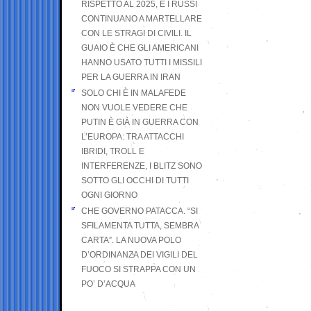
RISPETTO AL 2025, E I RUSSI
CONTINUANO A MARTELLARE
CON LE STRAGI DI CIVILI. IL
GUAIO È CHE GLI AMERICANI
HANNO USATO TUTTI I MISSILI
PER LA GUERRA IN IRAN
SOLO CHI È IN MALAFEDE
NON VUOLE VEDERE CHE
PUTIN È GIÀ IN GUERRA CON
L’EUROPA: TRA ATTACCHI
IBRIDI, TROLL E
INTERFERENZE, I BLITZ SONO
SOTTO GLI OCCHI DI TUTTI
OGNI GIORNO
CHE GOVERNO PATACCA. “SI
SFILAMENTA TUTTA, SEMBRA
CARTA”. LA NUOVA POLO
D’ORDINANZA DEI VIGILI DEL
FUOCO SI STRAPPA CON UN
PO’ D’ACQUA