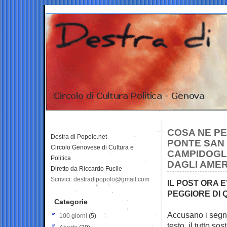
COSA NE PE
Destra di Popolo.net
PONTE SAN 
Circolo Genovese di Cultura e
CAMPIDOGLI
Politica
DAGLI AMER
Diretto da Riccardo Fucile
Scrivici: destradipopolo@gmail.com
IL POST ORA E
PEGGIORE DI 
Categorie
Accusano i segna
100 giorni
(5)
testo, il tutto
sost