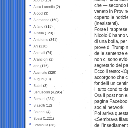
Aborto
(20)
che — secondo i
Acca Larentia
(2)
veneto in Provi
Alcool
(3)
coperto le notizie
Alemanno
(150)
(inesistenti).
Alfano
(315)
Forse i rapprese
Alitalia
(123)
NicoloÌ€ hanno vi
Ambiente
(341)
di una bolla, per
AN
(210)
prove di Trump n
delle sentenze e
Animali
(74)
non ci sono evi
Arancioni
(2)
segretario del pa
arte
(175)
Ecco il testo: «
Attentato
(329)
accorgono che c
Auguri
(13)
fondelli un centin
Batini
(3)
Il tutto condito
Berlusconi
(4.295)
Ora il post non e
Bersani
(234)
pagina Facebook 
Biasotti
(12)
social network.
Boldrini
(4)
Poi arriva questa
Bossi
(1.221)
«Sembrava filasse
dell’insediament
Brambilla
(38)