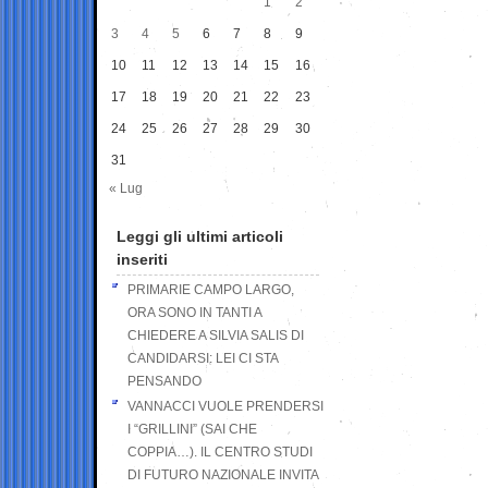
1
2
3
4
5
6
7
8
9
10
11
12
13
14
15
16
17
18
19
20
21
22
23
24
25
26
27
28
29
30
31
« Lug
Leggi gli ultimi articoli
inseriti
PRIMARIE CAMPO LARGO,
ORA SONO IN TANTI A
CHIEDERE A SILVIA SALIS DI
CANDIDARSI: LEI CI STA
PENSANDO
VANNACCI VUOLE PRENDERSI
I “GRILLINI” (SAI CHE
COPPIA…). IL CENTRO STUDI
DI FUTURO NAZIONALE INVITA