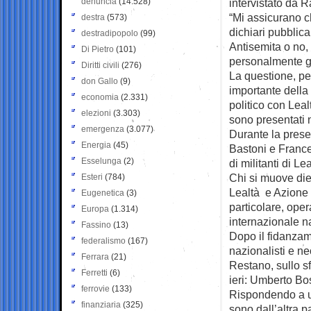
denuncia
(14.528)
intervistato da 
“Mi assicurano c
destra
(573)
dichiari pubblic
destradipopolo
(99)
Antisemita o no, 
Di Pietro
(101)
personalmente gar
Diritti civili
(276)
La questione, per
don Gallo
(9)
importante della
economia
(2.331)
politico con Leal
elezioni
(3.303)
sono presentati n
emergenza
(3.077)
Durante la prese
Energia
(45)
Bastoni e France
Esselunga
(2)
di militanti di L
Chi si muove die
Esteri
(784)
Lealtà e Azione è
Eugenetica
(3)
particolare, ope
Europa
(1.314)
internazionale n
Fassino
(13)
Dopo il fidanzame
federalismo
(167)
nazionalisti e ne
Ferrara
(21)
Restano, sullo sf
Ferretti
(6)
ieri: Umberto Bo
ferrovie
(133)
Rispondendo a u
finanziaria
(325)
sono dall’altra p