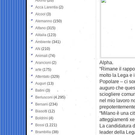
Aborto
(20)
Acca Larentia
(2)
Alcool
(3)
Alemanno
(150)
Alfano
(315)
Alitalia
(123)
Ambiente
(341)
AN
(210)
Animali
(74)
Alpha.
Arancioni
(2)
“Rimane il rappo
arte
(175)
molto la Lega e i
Attentato
(329)
Popolare – ci son
Auguri
(13)
auguro che quest
Batini
(3)
sciogliere comun
Berlusconi
(4.295)
nel mio lavoro n
Bersani
(234)
prepotentemente
Biasotti
(12)
“Milano è una c
Boldrini
(4)
atteggiamenti xe
Bossi
(1.221)
La candidatura d
leader della Lega
Brambilla
(38)