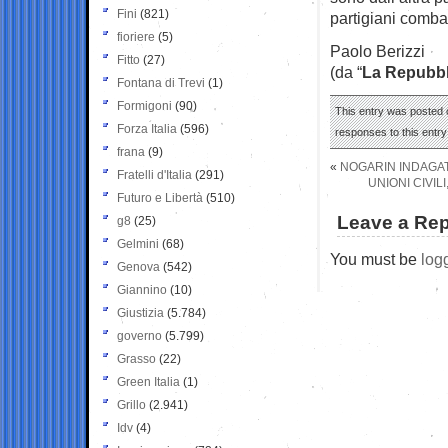
Fini
(821)
partigiani combat
fioriere
(5)
Paolo Berizzi
Fitto
(27)
(da “
La Repubbl
Fontana di Trevi
(1)
Formigoni
(90)
This entry was posted o
Forza Italia
(596)
responses to this entr
frana
(9)
«
NOGARIN INDAGATO
Fratelli d'Italia
(291)
UNIONI CIVIL
Futuro e Libertà
(510)
Leave a Rep
g8
(25)
Gelmini
(68)
You must be
log
Genova
(542)
Giannino
(10)
Giustizia
(5.784)
governo
(5.799)
Grasso
(22)
Green Italia
(1)
Grillo
(2.941)
Idv
(4)