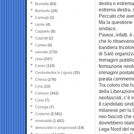
destra o estrema
Brunetta
(83)
estrema destra, 
Burlando
(26)
Peccato che aves
Camogli
(2)
Ma la questione 
canile
(4)
sindaco.
Cappello
(8)
Pavesi, infatti, 
Caprotti
(2)
che lo ritraevano 
Caritas
(6)
bandiera tricolo
carovita
(170)
di Salò organizz
casa
(247)
Immagini pubbli
formazione neofa
Casini
(119)
immagini postate
Centrodestra in Liguria
(35)
parata commemora
Chiesa
(276)
Tra coloro che ha
Cina
(10)
della Liberazion
Comune
(342)
neofascisti, c’è i
Coop
(7)
Il candidato sind
Cossiga
(7)
milanese per la L
Costume
(5.581)
neo fascisti ch
criminalità
(1.402)
dovrebbero stare
democratici e progressisti
(19)
Lega Nord del neo