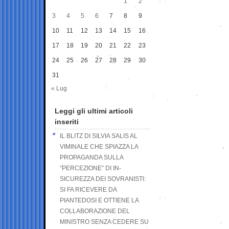
1
2
3
4
5
6
7
8
9
10
11
12
13
14
15
16
17
18
19
20
21
22
23
24
25
26
27
28
29
30
31
« Lug
Leggi gli ultimi articoli
inseriti
IL BLITZ DI SILVIA SALIS AL
VIMINALE CHE SPIAZZA LA
PROPAGANDA SULLA
“PERCEZIONE” DI IN-
SICUREZZA DEI SOVRANISTI:
SI FA RICEVERE DA
PIANTEDOSI E OTTIENE LA
COLLABORAZIONE DEL
MINISTRO SENZA CEDERE SU