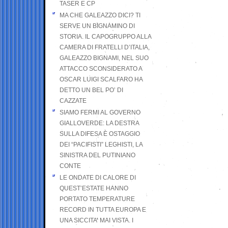
TASER E CP
MA CHE GALEAZZO DICI? TI
SERVE UN BIGNAMINO DI
STORIA. IL CAPOGRUPPO ALLA
CAMERA DI FRATELLI D’ITALIA,
GALEAZZO BIGNAMI, NEL SUO
ATTACCO SCONSIDERATO A
OSCAR LUIGI SCALFARO HA
DETTO UN BEL PO’ DI
CAZZATE
SIAMO FERMI AL GOVERNO
GIALLOVERDE: LA DESTRA
SULLA DIFESA È OSTAGGIO
DEI “PACIFISTI” LEGHISTI, LA
SINISTRA DEL PUTINIANO
CONTE
LE ONDATE DI CALORE DI
QUEST’ESTATE HANNO
PORTATO TEMPERATURE
RECORD IN TUTTA EUROPA E
UNA SICCITA’ MAI VISTA. I