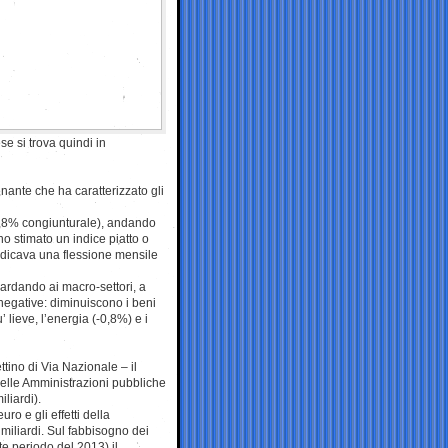
se si trova quindi in
enante che ha caratterizzato gli
+0,8% congiunturale), andando
o stimato un indice piatto o
ndicava una flessione mensile
Guardando ai macro-settori, a
 negative: diminuiscono i beni
 lieve, l’energia (-0,8%) e i
ttino di Via Nazionale – il
 delle Amministrazioni pubbliche
iliardi).
ro e gli effetti della
miliardi. Sul fabbisogno dei
te periodo del 2013) il