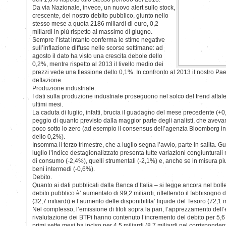
Da via Nazionale, invece, un nuovo alert sullo stock,
crescente, del nostro debito pubblico, giunto nello
stesso mese a quota 2186 miliardi di euro, 0,2
miliardi in più rispetto al massimo di giugno.
Sempre l’Istat intanto conferma le stime negative
sull’inflazione diffuse nelle scorse settimane: ad
agosto il dato ha visto una crescita debole dello
0,2%, mentre rispetto al 2013 il livello medio dei
prezzi vede una flessione dello 0,1%. In confronto al 2013 il nostro Pae
deflazione.
Produzione industriale.
I dati sulla produzione industriale proseguono nel solco del trend altal
ultimi mesi.
La caduta di luglio, infatti, brucia il guadagno del mese precedente (
peggio di quanto previsto dalla maggior parte degli analisti, che avevan
poco sotto lo zero (ad esempio il consensus dell’agenzia Bloomberg i
dello 0,2%).
Insomma il terzo trimestre, che a luglio segna l’avvio, parte in salita. 
luglio l’indice destagionalizzato presenta tutte variazioni congiunturali
di consumo (-2,4%), quelli strumentali (-2,1%) e, anche se in misura piu’
beni intermedi (-0,6%).
Debito.
Quanto ai dati pubblicati dalla Banca d’Italia – si legge ancora nel bolle
debito pubblico è’ aumentato di 99,2 miliardi, riflettendo il fabbisogno
(32,7 miliardi) e l’aumento delle disponibilita’ liquide del Tesoro (72,1 m
Nel complesso, l’emissione di titoli sopra la pari, l’apprezzamento dell’eu
rivalutazione dei BTPi hanno contenuto l’incremento del debito per 5,6 
primi sette mesi ha inciso per 4,5 miliardi (8,7 miliardi nel corrisponden