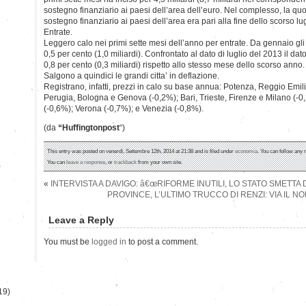
sostegno finanziario ai paesi dell’area dell’euro. Nel complesso, la qu
sostegno finanziario ai paesi dell’area era pari alla fine dello scorso lug
Entrate.
Leggero calo nei primi sette mesi dell’anno per entrate. Da gennaio gli 
0,5 per cento (1,0 miliardi). Confrontato al dato di luglio del 2013 il dato
0,8 per cento (0,3 miliardi) rispetto allo stesso mese dello scorso anno.
Salgono a quindici le grandi citta’ in deflazione.
Registrano, infatti, prezzi in calo su base annua: Potenza, Reggio Emi
Perugia, Bologna e Genova (-0,2%); Bari, Trieste, Firenze e Milano (-0,
(-0,6%); Verona (-0,7%); e Venezia (-0,8%).
(da
“Huffingtonpost
“)
This entry was posted on venerdì, Settembre 12th, 2014 at 21:38 and is filed under
economia
. You can follow any 
You can
leave a response
, or
trackback
from your own site.
)
«
INTERVISTA A DAVIGO: â€œRIFORME INUTILI, LO STATO SMETTA D
PROVINCE, L’ULTIMO TRUCCO DI RENZI: VIA IL N
Leave a Reply
You must be
logged in
to post a comment.
19)