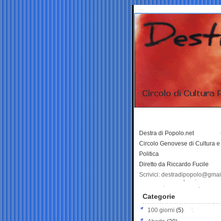
Destra di Popolo.net
Circolo Genovese di Cultura e
Politica
Diretto da Riccardo Fucile
Scrivici: destradipopolo@gma
Categorie
100 giorni
(5)