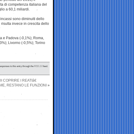
ota di competenza italiana del
lio a 60,1 miliardi.
incassi sono diminuiti dello
 risulta invece in crescita dello
lia e Padova (-0,1%); Roma,
3%); Livorno (-0,5%); Torino
responses to this entry through the
RSS 2.0
feed.
I COPRIRE I REATIâ€
OME, RESTANO LE FUNZIONI
»