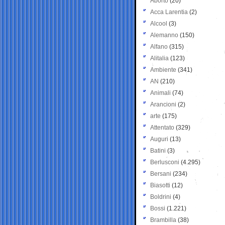
Aborto
(20)
Acca Larentia
(2)
Alcool
(3)
Alemanno
(150)
Alfano
(315)
Alitalia
(123)
Ambiente
(341)
AN
(210)
Animali
(74)
Arancioni
(2)
arte
(175)
Attentato
(329)
Auguri
(13)
Batini
(3)
Berlusconi
(4.295)
Bersani
(234)
Biasotti
(12)
Boldrini
(4)
Bossi
(1.221)
Brambilla
(38)