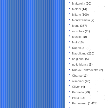
Mattarella
(60)
Meloni
(14)
Milano
(300)
Montezemolo
(7)
Monti
(357)
moschea
(11)
Musso
(10)
Muti
(10)
Napoli
(319)
Napolitano
(220)
no global
(5)
notte bianca
(3)
Nuovo Centrodestra
(2)
Obama
(11)
olimpiadi
(40)
Oliveri
(4)
Pannella
(29)
Papa
(33)
Parlamento
(1.428)