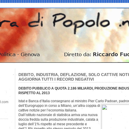
DEBITO, INDUSTRIA, DEFLAZIONE, SOLO CATTIVE NOTIZ
AGGIORNA TUTTI I RECORD NEGATIVI
DEBITO PUBBLICO A QUOTA 2.186 MILIARDI, PRODUZIONE INDUS
RISPETTO AL 2013
Istat e Banca d’Italia consegnano al ministro Pier Carlo Padoan, padron
il.com
dell’Eurogruppo
in corso a Milano, un’altra coppia di
cattive notizie per l’economia italiana.
Dall’istituto nazionale di statistica arriva una nuova
doccia fredda sulla produzione industriale, calata a
luglio dell’1% rispetto al mese precedente e
dell’1,8% rispetto allo stesso periodo del 2013.