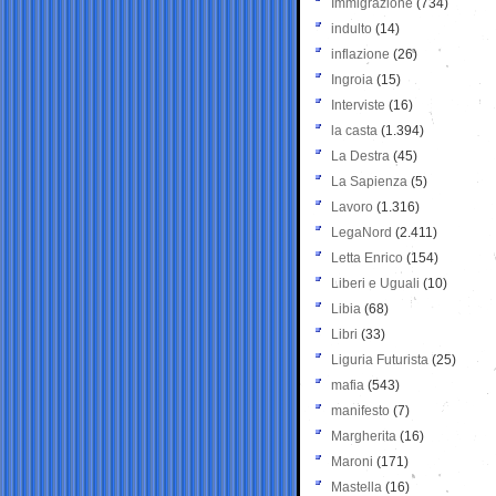
Immigrazione
(734)
indulto
(14)
inflazione
(26)
Ingroia
(15)
Interviste
(16)
la casta
(1.394)
La Destra
(45)
La Sapienza
(5)
Lavoro
(1.316)
LegaNord
(2.411)
Letta Enrico
(154)
Liberi e Uguali
(10)
Libia
(68)
Libri
(33)
Liguria Futurista
(25)
mafia
(543)
manifesto
(7)
Margherita
(16)
Maroni
(171)
Mastella
(16)