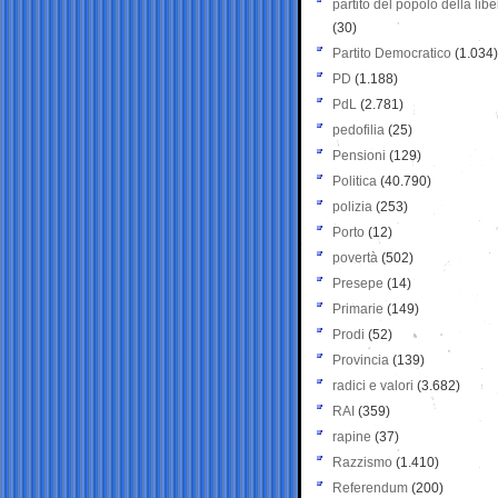
partito del popolo della libe
(30)
Partito Democratico
(1.034)
PD
(1.188)
PdL
(2.781)
pedofilia
(25)
Pensioni
(129)
Politica
(40.790)
polizia
(253)
Porto
(12)
povertà
(502)
Presepe
(14)
Primarie
(149)
Prodi
(52)
Provincia
(139)
radici e valori
(3.682)
RAI
(359)
rapine
(37)
Razzismo
(1.410)
Referendum
(200)