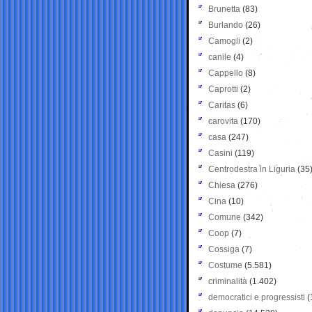
Brunetta
(83)
Burlando
(26)
Camogli
(2)
canile
(4)
Cappello
(8)
Caprotti
(2)
Caritas
(6)
carovita
(170)
casa
(247)
Casini
(119)
Centrodestra in Liguria
(35
Chiesa
(276)
Cina
(10)
Comune
(342)
Coop
(7)
Cossiga
(7)
Costume
(5.581)
criminalità
(1.402)
democratici e progressisti
(