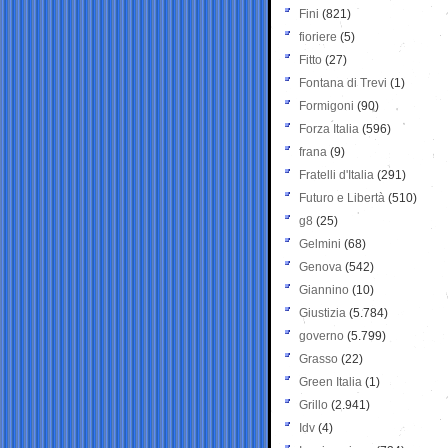
Fini
(821)
fioriere
(5)
Fitto
(27)
Fontana di Trevi
(1)
Formigoni
(90)
Forza Italia
(596)
frana
(9)
Fratelli d'Italia
(291)
Futuro e Libertà
(510)
g8
(25)
Gelmini
(68)
Genova
(542)
Giannino
(10)
Giustizia
(5.784)
governo
(5.799)
Grasso
(22)
Green Italia
(1)
Grillo
(2.941)
Idv
(4)