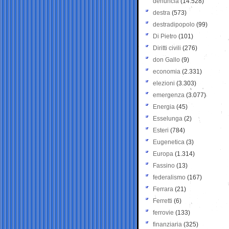
denuncia
(14.528)
destra
(573)
destradipopolo
(99)
Di Pietro
(101)
Diritti civili
(276)
don Gallo
(9)
economia
(2.331)
elezioni
(3.303)
emergenza
(3.077)
Energia
(45)
Esselunga
(2)
Esteri
(784)
Eugenetica
(3)
Europa
(1.314)
Fassino
(13)
federalismo
(167)
Ferrara
(21)
Ferretti
(6)
ferrovie
(133)
finanziaria
(325)