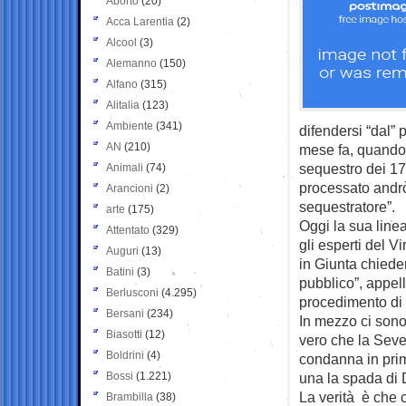
Aborto
(20)
Acca Larentia
(2)
Alcool
(3)
Alemanno
(150)
Alfano
(315)
Alitalia
(123)
Ambiente
(341)
difendersi “dal”
AN
(210)
mese fa, quando 
sequestro dei 177
Animali
(74)
processato andrò
Arancioni
(2)
sequestratore”.
arte
(175)
Oggi la sua line
Attentato
(329)
gli esperti del V
Auguri
(13)
in Giunta chiede
Batini
(3)
pubblico”, appell
Berlusconi
(4.295)
procedimento di 
Bersani
(234)
In mezzo ci sono
Biasotti
(12)
vero che la Seve
Boldrini
(4)
condanna in prim
Bossi
(1.221)
una la spada di 
La verità è che c
Brambilla
(38)