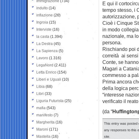
Immigrazione
(734)
E qui il cortocirc
indulto
(14)
tempo stesso, i 
inflazione
(26)
autorizzazione, 
Ingroia
(15)
Cioè i Cinque St
in modo collegia
Interviste
(16)
nazionale, ma lo
la casta
(1.394)
persona.
La Destra
(45)
Rischiando poi d
La Sapienza
(5)
correità ai sensi
Lavoro
(1.316)
Conte, se hanno 
LegaNord
(2.411)
Magari a Catania
Letta Enrico
(154)
commesso a pala
Liberi e Uguali
(10)
Prima ancora che
Libia
(68)
della logica per
Libri
(33)
“interesse nazio
verificato il rea
Liguria Futurista
(25)
mafia
(543)
(da “
Huffington
manifesto
(7)
Margherita
(16)
This entry was posted 
Maroni
(171)
any responses to this 
Mastella
(16)
site.