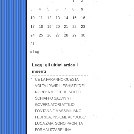
1
2
3
4
5
6
7
8
9
10
11
12
13
14
15
16
17
18
19
20
21
22
23
24
25
26
27
28
29
30
31
« Lug
Leggi gli ultimi articoli
inseriti
CE LA FARANNO QUESTA
VOLTA I PAVIDI LEGHISTI “DEL
NORD” A METTERE SOTTO
SCHIAFFO SALVINI? I
GOVERNATORI ATTILIO
FONTANA E MASSIMILIANO
FEDRIGA, INSIEME AL “DOGE”
LUCA ZAIA, SONO PRONTI A
FORMALIZZARE UNA