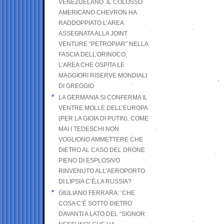
VENEZUELANO .IL COLOSSO
AMERICANO CHEVRON HA
RADDOPPIATO L’AREA
ASSEGNATA ALLA JOINT
VENTURE “PETROPIAR” NELLA
FASCIA DELL’ORINOCO,
L’AREA CHE OSPITA LE
MAGGIORI RISERVE MONDIALI
DI GREGGIO
LA GERMANIA SI CONFERMA IL
VENTRE MOLLE DELL’EUROPA
(PER LA GIOIA DI PUTIN). COME
MAI I TEDESCHI NON
VOGLIONO AMMETTERE CHE
DIETRO AL CASO DEL DRONE
PIENO DI ESPLOSIVO
RINVENUTO ALL’AEROPORTO
DI LIPSIA C’È LA RUSSIA?
GIULIANO FERRARA: ’CHE
COSA C’È SOTTO DIETRO
DAVANTI A LATO DEL “SIGNOR