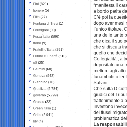
Fini
(821)
“manifesta il car
fioriere
(5)
a bordo patita da
C’è poi la questi
Fitto
(27)
dopo aver mesi r
Fontana di Trevi
(1)
l’unico titolare.
Formigoni
(90)
una delle tante p
Forza Italia
(596)
che dica il suo 
frana
(9)
che si discuta tr
Fratelli d'Italia
(291)
quello che decid
Futuro e Libertà
(510)
Collegialità , a
g8
(25)
depositato una m
Gelmini
(68)
mettere agli atti 
Genova
(542)
funambolico tenta
Salvini.
Giannino
(10)
Che sulla Diciott
Giustizia
(5.784)
giudici del Tribu
governo
(5.799)
trattenimento a b
Grasso
(22)
investono invece 
Green Italia
(1)
dei flussi migrat
Grillo
(2.941)
problematica dei 
Idv
(4)
La responsabilit