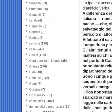
tra ipotesi accus
Brunetta
(83)
d’artificio verbal
Burlando
(26)
A differenza del
Camogli
(2)
italiana — ripet
canile
(4)
paese — che, si
Cappello
(8)
salvataggio dei
Caprotti
(2)
pericolo di aff
Caritas
(6)
Effettuato il sa
carovita
(170)
Lampedusa perch
casa
(247)
Gli altri, tenuti
maltesi su chi 
Casini
(119)
nel porto di Cat
Centrodestra in Liguria
(35)
nonostante reit
Chiesa
(276)
dipartimento del
Cina
(10)
Sono i cinque gi
Comune
(342)
sequestro di pe
Coop
(7)
verbali emerge c
Cossiga
(7)
il Pos nonostant
Costume
(5.581)
sbarcati in mar
criminalità
(1.402)
legge nelle cart
democratici e progressisti
(19)
dalle linee gui