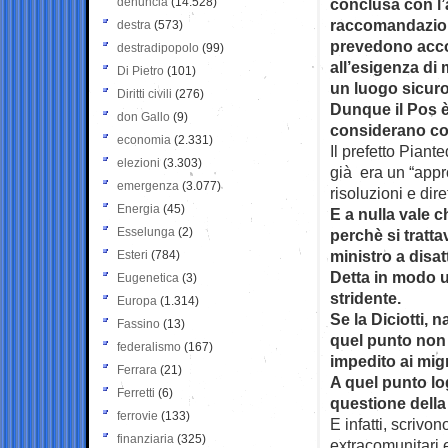
denuncia
(14.528)
conclusa con l’
raccomandazione 
destra
(573)
prevedono accor
destradipopolo
(99)
all’esigenza di
Di Pietro
(101)
un luogo sicuro 
Diritti civili
(276)
Dunque il Pos è
don Gallo
(9)
considerano con
economia
(2.331)
Il prefetto Piant
elezioni
(3.303)
già era un “appro
emergenza
(3.077)
risoluzioni e di
Energia
(45)
E a nulla vale c
Esselunga
(2)
perchè si tratta
ministro a disa
Esteri
(784)
Detta in modo u
Eugenetica
(3)
stridente.
Europa
(1.314)
Se la Diciotti, 
Fassino
(13)
quel punto non 
federalismo
(167)
impedito ai migr
Ferrara
(21)
A quel punto lo
Ferretti
(6)
questione della
ferrovie
(133)
E infatti, scrivon
finanziaria
(325)
extracomunitari 