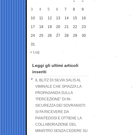
1
2
3
4
5
6
7
8
9
10
11
12
13
14
15
16
17
18
19
20
21
22
23
24
25
26
27
28
29
30
31
« Lug
Leggi gli ultimi articoli
inseriti
IL BLITZ DI SILVIA SALIS AL
VIMINALE CHE SPIAZZA LA
PROPAGANDA SULLA
“PERCEZIONE” DI IN-
SICUREZZA DEI SOVRANISTI:
SI FA RICEVERE DA
PIANTEDOSI E OTTIENE LA
COLLABORAZIONE DEL
MINISTRO SENZA CEDERE SU