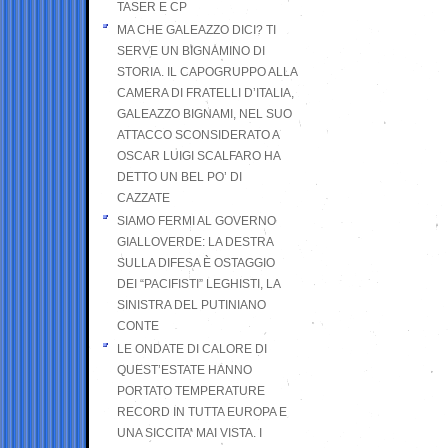
TASER E CP
MA CHE GALEAZZO DICI? TI
SERVE UN BIGNAMINO DI
STORIA. IL CAPOGRUPPO ALLA
CAMERA DI FRATELLI D’ITALIA,
GALEAZZO BIGNAMI, NEL SUO
ATTACCO SCONSIDERATO A
OSCAR LUIGI SCALFARO HA
DETTO UN BEL PO’ DI
CAZZATE
SIAMO FERMI AL GOVERNO
GIALLOVERDE: LA DESTRA
SULLA DIFESA È OSTAGGIO
DEI “PACIFISTI” LEGHISTI, LA
SINISTRA DEL PUTINIANO
CONTE
LE ONDATE DI CALORE DI
QUEST’ESTATE HANNO
PORTATO TEMPERATURE
RECORD IN TUTTA EUROPA E
UNA SICCITA’ MAI VISTA. I