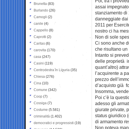
Poi, tra i provve
Brunetta
(83)
assai impegnato 
Burlando
(26)
stanziamento di 1
Camogli
(2)
danneggiate dai 
canile
(4)
2011 per Esercit
Cappello
(8)
nostro ci ha mess
Non di sole spes
Caprotti
(2)
Ci sono anche d
Caritas
(6)
che risultano un 
carovita
(170)
Intanto si preve
casa
(247)
delle proprietà i
Casini
(119)
quant’altro) attr
Centrodestra in Liguria
(35)
l’acquirente a p
Chiesa
(276)
prezzo dell’immob
Cina
(10)
d’acquisto già fo
Comune
(342)
Insomma, vender
Coop
(7)
Poi c’è la questi
adesso gli armator
Cossiga
(7)
giurate private, 
Costume
(5.581)
status giuridico
criminalità
(1.402)
di armamento re
democratici e progressisti
(19)
Non poteva manc