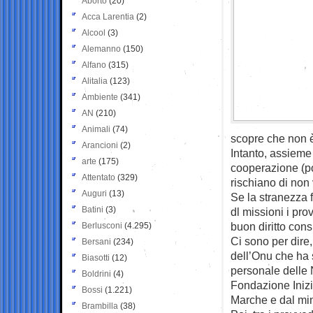
Aborto
(20)
Acca Larentia
(2)
Alcool
(3)
Alemanno
(150)
Alfano
(315)
Alitalia
(123)
Ambiente
(341)
AN
(210)
Animali
(74)
scopre che non è
Arancioni
(2)
Intanto, assieme 
arte
(175)
cooperazione (poc
Attentato
(329)
rischiano di non 
Auguri
(13)
Se la stranezza f
Batini
(3)
dl missioni i pr
buon diritto cons
Berlusconi
(4.295)
Ci sono per dire,
Bersani
(234)
dell’Onu che ha 
Biasotti
(12)
personale delle 
Boldrini
(4)
Fondazione Inizi
Bossi
(1.221)
Marche e dal mini
Brambilla
(38)