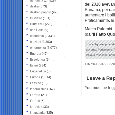
denuncia
(14.528)
del 2010 avevamo
destra
(573)
Panama, per dare
destradipopolo
(99)
aumentare i bolli
Di Pietro
(101)
Praticamente, le 
Diritti civili
(276)
Marco Palombi
don Gallo
(9)
(da “
Il Fatto Qu
economia
(2.331)
elezioni
(3.303)
This entry was posted o
emergenza
(3.077)
governo
,
Parlamento
,
P
Energia
(45)
leave a response
, or
t
Esselunga
(2)
«
IMMIGRATI ABBAND
Esteri
(784)
Eugenetica
(3)
Europa
(1.314)
Leave a Rep
Fassino
(13)
You must be
log
federalismo
(167)
Ferrara
(21)
Ferretti
(6)
ferrovie
(133)
finanziaria
(325)