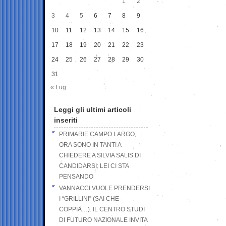
1
2
3
4
5
6
7
8
9
10
11
12
13
14
15
16
17
18
19
20
21
22
23
24
25
26
27
28
29
30
31
« Lug
Leggi gli ultimi articoli
inseriti
PRIMARIE CAMPO LARGO,
ORA SONO IN TANTI A
CHIEDERE A SILVIA SALIS DI
CANDIDARSI: LEI CI STA
PENSANDO
VANNACCI VUOLE PRENDERSI
I “GRILLINI” (SAI CHE
COPPIA…). IL CENTRO STUDI
DI FUTURO NAZIONALE INVITA