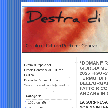
“DOMANI” R
Destra di Popolo.net
GIORGIA ME
Circolo Genovese di Cultura e
2025 FIGU
Politica
TERMO, DI 
Diretto da Riccardo Fucile
DELL’ORGAN
Scrivici: destradipopolo@gmail.com
FATTO RICC
ANDARE IN 
Categorie
LA SORPRESA 
100 giorni
(5)
NOMINA IN TE