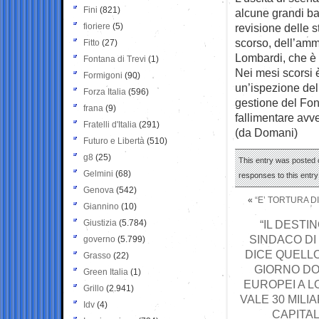
Fini
(821)
alcune grandi ba
fioriere
(5)
revisione delle s
scorso, dell’amm
Fitto
(27)
Lombardi, che è
Fontana di Trevi
(1)
Nei mesi scorsi 
Formigoni
(90)
un’ispezione dell
Forza Italia
(596)
gestione del Fond
frana
(9)
fallimentare avv
Fratelli d'Italia
(291)
(da Domani)
Futuro e Libertà
(510)
g8
(25)
This entry was posted o
Gelmini
(68)
responses to this entr
Genova
(542)
«
“E’ TORTURA D
Giannino
(10)
Giustizia
(5.784)
“IL DESTI
SINDACO DI
governo
(5.799)
DICE QUELLO
Grasso
(22)
GIORNO DOP
Green Italia
(1)
EUROPEI A L
Grillo
(2.941)
VALE 30 MILI
Idv
(4)
CAPITAL