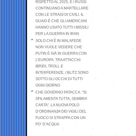
RISPETTO AL 2025, E I RUSSI
CONTINUANO A MARTELLARE
CON LE STRAGI DI CIVILI. IL
GUAIO È CHE GLI AMERICANI
HANNO USATO TUTTI I MISSILI
PER LA GUERRA IN IRAN
SOLO CHI È IN MALAFEDE
NON VUOLE VEDERE CHE
PUTIN È GIÀ IN GUERRA CON
L’EUROPA: TRA ATTACCHI
IBRIDI, TROLL E
INTERFERENZE, I BLITZ SONO
SOTTO GLI OCCHI DI TUTTI
OGNI GIORNO
CHE GOVERNO PATACCA. “SI
SFILAMENTA TUTTA, SEMBRA
CARTA”. LA NUOVA POLO
D’ORDINANZA DEI VIGILI DEL
FUOCO SI STRAPPA CON UN
PO’ D’ACQUA