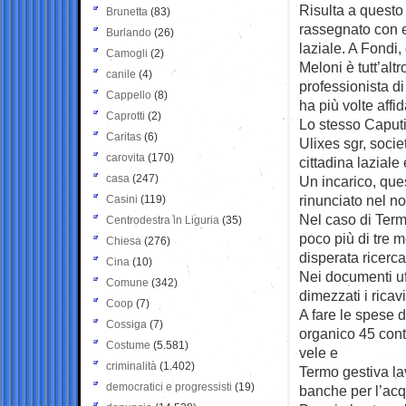
Risulta a questo
Brunetta
(83)
rassegnato con e
Burlando
(26)
laziale. A Fondi,
Camogli
(2)
Meloni è tutt’alt
canile
(4)
professionista di
Cappello
(8)
ha più volte affi
Caprotti
(2)
Lo stesso Caputi
Caritas
(6)
Ulixes sgr, socie
carovita
(170)
cittadina laziale
casa
(247)
Un incarico, ques
rinunciato nel n
Casini
(119)
Nel caso di Termo
Centrodestra in Liguria
(35)
poco più di tre m
Chiesa
(276)
disperata ricerca 
Cina
(10)
Nei documenti uff
Comune
(342)
dimezzati i ricav
Coop
(7)
A fare le spese d
Cossiga
(7)
organico 45 cont
Costume
(5.581)
vele e
criminalità
(1.402)
Termo gestiva lav
democratici e progressisti
(19)
banche per l’acqu