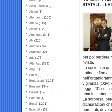
Aborto
(20)
STATALI … L
Acca Larentia
(2)
Alcool
(3)
Alemanno
(150)
Alfano
(315)
Alitalia
(123)
Ambiente
(341)
AN
(210)
Animali
(74)
Arancioni
(2)
per poi perdere 
arte
(175)
riviste.
Attentato
(329)
La società in qu
Auguri
(13)
Latina, e fino al
Batini
(3)
nell’organigramm
Berlusconi
(4.295)
vigilanza (Odv), 
Bersani
(234)
legge 231 sulla 
Biasotti
(12)
amministratori e 
Boldrini
(4)
La sorpresa, per
Bossi
(1.221)
dichiarazioni che 
burocrati, deve 
Brambilla
(38)