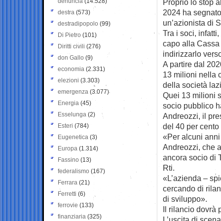
denuncia
(14.528)
Proprio lo stop a
2024 ha segnato l
destra
(573)
un’azionista di S
destradipopolo
(99)
Tra i soci, infat
Di Pietro
(101)
capo alla Cassa 
Diritti civili
(276)
indirizzarlo vers
don Gallo
(9)
A partire dal 202
economia
(2.331)
13 milioni nella 
elezioni
(3.303)
della società laz
emergenza
(3.077)
Quei 13 milioni s
Energia
(45)
socio pubblico h
Esselunga
(2)
Andreozzi, il pr
del 40 per cento
Esteri
(784)
«Per alcuni anni
Eugenetica
(3)
Andreozzi, che a
Europa
(1.314)
ancora socio di T
Fassino
(13)
Rti.
federalismo
(167)
«L’azienda – spi
Ferrara
(21)
cercando di rila
Ferretti
(6)
di sviluppo».
ferrovie
(133)
Il rilancio dovrà
finanziaria
(325)
L’uscita di scena