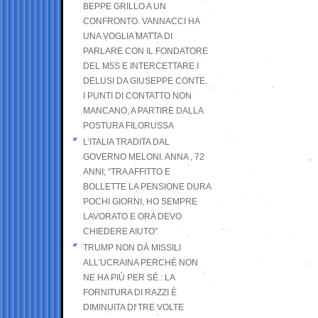
BEPPE GRILLO A UN
CONFRONTO. VANNACCI HA
UNA VOGLIA MATTA DI
PARLARE CON IL FONDATORE
DEL M5S E INTERCETTARE I
DELUSI DA GIUSEPPE CONTE.
I PUNTI DI CONTATTO NON
MANCANO, A PARTIRE DALLA
POSTURA FILORUSSA
L’ITALIA TRADITA DAL
GOVERNO MELONI. ANNA , 72
ANNI; “TRA AFFITTO E
BOLLETTE LA PENSIONE DURA
POCHI GIORNI, HO SEMPRE
LAVORATO E ORA DEVO
CHIEDERE AIUTO”
TRUMP NON DÀ MISSILI
ALL’UCRAINA PERCHÉ NON
NE HA PIÙ PER SÉ : LA
FORNITURA DI RAZZI È
DIMINUITA DI TRE VOLTE