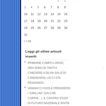
1
2
3
4
5
6
7
8
9
10
11
12
13
14
15
16
17
18
19
20
21
22
23
24
25
26
27
28
29
30
31
« Lug
Leggi gli ultimi articoli
inseriti
PRIMARIE CAMPO LARGO,
ORA SONO IN TANTI A
CHIEDERE A SILVIA SALIS DI
CANDIDARSI: LEI CI STA
PENSANDO
VANNACCI VUOLE PRENDERSI
I “GRILLINI” (SAI CHE
COPPIA…). IL CENTRO STUDI
DI FUTURO NAZIONALE INVITA