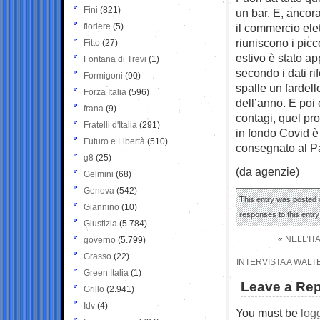
Fini
(821)
un bar. E, ancora
fioriere
(5)
il commercio ele
riuniscono i pic
Fitto
(27)
estivo è stato ap
Fontana di Trevi
(1)
secondo i dati ri
Formigoni
(90)
spalle un fardell
Forza Italia
(596)
dell’anno. E poi 
frana
(9)
contagi, quel pro
Fratelli d'Italia
(291)
in fondo Covid è 
Futuro e Libertà
(510)
consegnato al P
g8
(25)
(da agenzie)
Gelmini
(68)
Genova
(542)
This entry was posted o
Giannino
(10)
responses to this entr
Giustizia
(5.784)
«
NELL’IT
governo
(5.799)
Grasso
(22)
INTERVISTA A WALT
Green Italia
(1)
Leave a Rep
Grillo
(2.941)
Idv
(4)
You must be
log