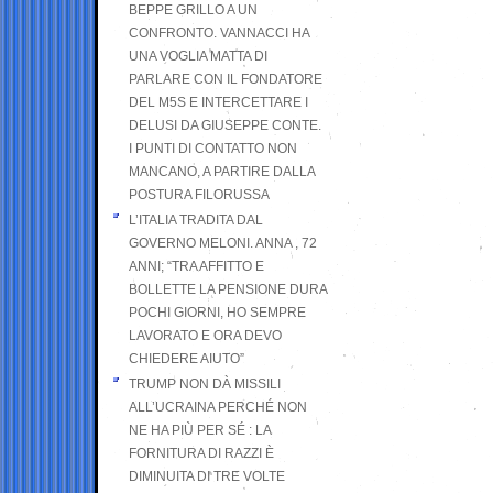
BEPPE GRILLO A UN
CONFRONTO. VANNACCI HA
UNA VOGLIA MATTA DI
PARLARE CON IL FONDATORE
DEL M5S E INTERCETTARE I
DELUSI DA GIUSEPPE CONTE.
I PUNTI DI CONTATTO NON
MANCANO, A PARTIRE DALLA
POSTURA FILORUSSA
L’ITALIA TRADITA DAL
GOVERNO MELONI. ANNA , 72
ANNI; “TRA AFFITTO E
BOLLETTE LA PENSIONE DURA
POCHI GIORNI, HO SEMPRE
LAVORATO E ORA DEVO
CHIEDERE AIUTO”
TRUMP NON DÀ MISSILI
ALL’UCRAINA PERCHÉ NON
NE HA PIÙ PER SÉ : LA
FORNITURA DI RAZZI È
DIMINUITA DI TRE VOLTE