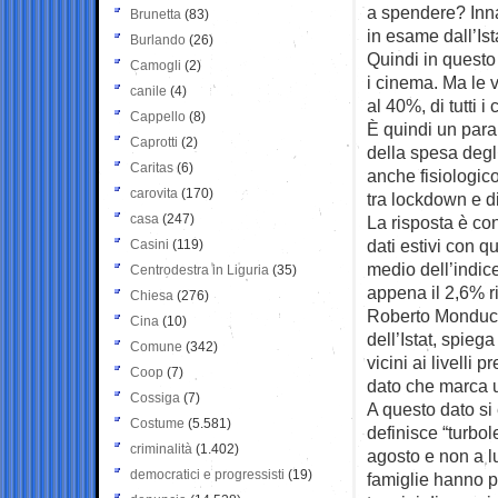
a spendere? Inna
Brunetta
(83)
in esame dall’Ist
Burlando
(26)
Quindi in questo
Camogli
(2)
i cinema. Ma le v
canile
(4)
al 40%, di tutti i
Cappello
(8)
È quindi un para
Caprotti
(2)
della spesa degli
Caritas
(6)
anche fisiologico
carovita
(170)
tra lockdown e di
casa
(247)
La risposta è con
dati estivi con q
Casini
(119)
medio dell’indice
Centrodestra in Liguria
(35)
appena il 2,6% r
Chiesa
(276)
Roberto Monducci
Cina
(10)
dell’Istat, spie
Comune
(342)
vicini ai livelli
Coop
(7)
dato che marca u
Cossiga
(7)
A questo dato si
Costume
(5.581)
definisce “turbol
criminalità
(1.402)
agosto e non a lu
democratici e progressisti
(19)
famiglie hanno po