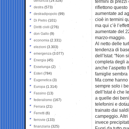
denuncia
(14.528)
termini di prezzi
riflettono quest
destra
(573)
aumentate ad ago
destradipopolo
(99)
cioè in termini q
Di Pietro
(101)
ma qui c’è l’eff
Diritti civili
(276)
aumentate del 22
don Gallo
(9)
marzo-maggio.
economia
(2.331)
Al netto delle tu
elezioni
(3.303)
tendenza di base 
emergenza
(3.077)
delI’Istat: “Non
Energia
(45)
completa degli 
Esselunga
(2)
anche l’aspetto fi
famiglie sembra a
Esteri
(784)
Ma come hanno sp
Eugenetica
(3)
sempre solo i ben
Europa
(1.314)
dell’Istat è che 
Fassino
(13)
a quelle dei beni
federalismo
(167)
telefonini e dota
Ferrara
(21)
trainato dai sal
Ferretti
(6)
campeggio. Altri 
ferrovie
(133)
invece precipitati
finanziaria
(325)
Fuori da tutto q