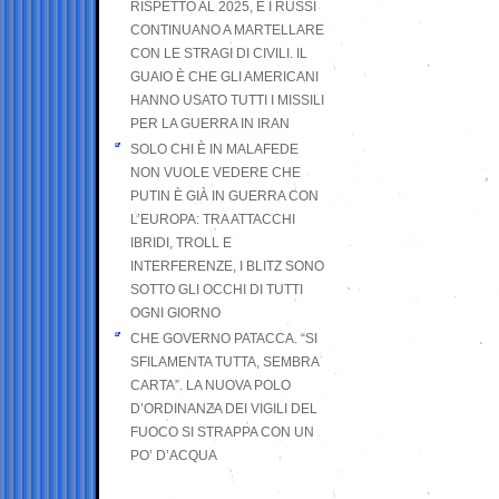
RISPETTO AL 2025, E I RUSSI
CONTINUANO A MARTELLARE
CON LE STRAGI DI CIVILI. IL
GUAIO È CHE GLI AMERICANI
HANNO USATO TUTTI I MISSILI
PER LA GUERRA IN IRAN
SOLO CHI È IN MALAFEDE
NON VUOLE VEDERE CHE
PUTIN È GIÀ IN GUERRA CON
L’EUROPA: TRA ATTACCHI
IBRIDI, TROLL E
INTERFERENZE, I BLITZ SONO
SOTTO GLI OCCHI DI TUTTI
OGNI GIORNO
CHE GOVERNO PATACCA. “SI
SFILAMENTA TUTTA, SEMBRA
CARTA”. LA NUOVA POLO
D’ORDINANZA DEI VIGILI DEL
FUOCO SI STRAPPA CON UN
PO’ D’ACQUA