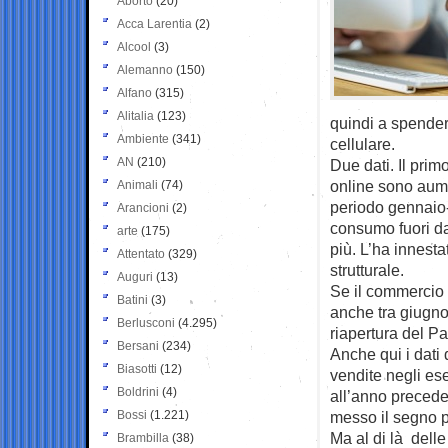
Aborto
(20)
Acca Larentia
(2)
Alcool
(3)
Alemanno
(150)
Alfano
(315)
Alitalia
(123)
quindi a spender
Ambiente
(341)
cellulare.
AN
(210)
Due dati. Il prim
online sono aume
Animali
(74)
periodo gennaio-
Arancioni
(2)
consumo fuori da
arte
(175)
più. L’ha innest
Attentato
(329)
strutturale.
Auguri
(13)
Se il commercio 
Batini
(3)
anche tra giugno
Berlusconi
(4.295)
riapertura del Pa
Bersani
(234)
Anche qui i dati 
Biasotti
(12)
vendite negli ese
Boldrini
(4)
all’anno precede
Bossi
(1.221)
messo il segno p
Ma al di là delle
Brambilla
(38)