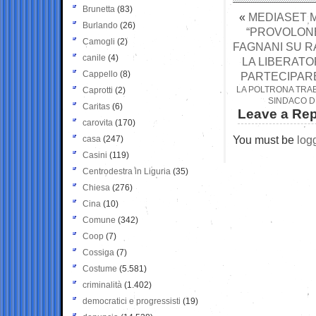
Brunetta
(83)
«
MEDIASET M
Burlando
(26)
“PROVOLONE
Camogli
(2)
FAGNANI SU RA
canile
(4)
LA LIBERATO
Cappello
(8)
PARTECIPAR
LA POLTRONA TRAB
Caprotti
(2)
SINDACO DI
Caritas
(6)
Leave a Rep
carovita
(170)
You must be
log
casa
(247)
Casini
(119)
Centrodestra in Liguria
(35)
Chiesa
(276)
Cina
(10)
Comune
(342)
Coop
(7)
Cossiga
(7)
Costume
(5.581)
criminalità
(1.402)
democratici e progressisti
(19)