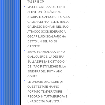
TASER E CP
MA CHE GALEAZZO DICI? TI
SERVE UN BIGNAMINO DI
STORIA. IL CAPOGRUPPO ALLA
CAMERA DI FRATELLI D’ITALIA,
GALEAZZO BIGNAMI, NEL SUO
ATTACCO SCONSIDERATO A
OSCAR LUIGI SCALFARO HA
DETTO UN BEL PO’ DI
CAZZATE
SIAMO FERMI AL GOVERNO
GIALLOVERDE: LA DESTRA
SULLA DIFESA È OSTAGGIO
DEI “PACIFISTI” LEGHISTI, LA
SINISTRA DEL PUTINIANO
CONTE
LE ONDATE DI CALORE DI
QUEST’ESTATE HANNO
PORTATO TEMPERATURE
RECORD IN TUTTA EUROPA E
UNA SICCITA’ MAI VISTA. I