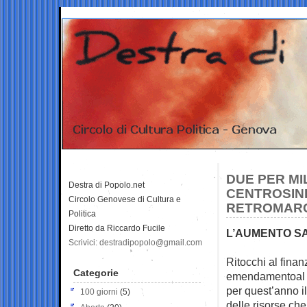
DUE PER MI
Destra di Popolo.net
CENTROSIN
Circolo Genovese di Cultura e
RETROMARCI
Politica
Diretto da Riccardo Fucile
L’AUMENTO SAR
Scrivici: destradipopolo@gmail.com
Ritocchi al finanz
Categorie
emendamentoal dl 
per quest’anno il 
100 giorni
(5)
delle risorse ch