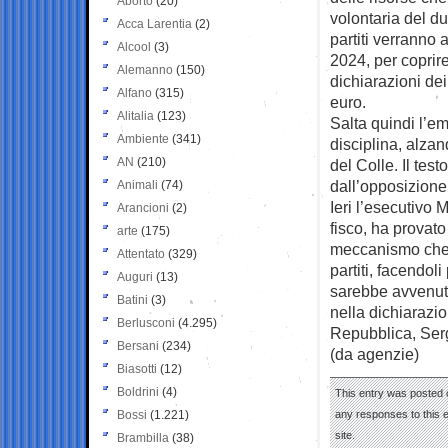
Aborto
(20)
volontaria del due
Acca Larentia
(2)
partiti verranno a
Alcool
(3)
2024, per coprire
Alemanno
(150)
dichiarazioni dei
Alfano
(315)
euro.
Alitalia
(123)
Salta quindi l’e
Ambiente
(341)
disciplina, alzan
AN
(210)
del Colle. Il tes
dall’opposizione
Animali
(74)
Ieri l’esecutivo 
Arancioni
(2)
fisco, ha provato
arte
(175)
meccanismo che 
Attentato
(329)
partiti, facendol
Auguri
(13)
sarebbe avvenuta
Batini
(3)
nella dichiarazi
Berlusconi
(4.295)
Repubblica, Serg
Bersani
(234)
(da agenzie)
Biasotti
(12)
Boldrini
(4)
This entry was posted 
Bossi
(1.221)
any responses to this 
site.
Brambilla
(38)