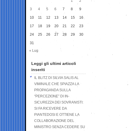
1
2
3
4
5
6
7
8
9
10
11
12
13
14
15
16
17
18
19
20
21
22
23
24
25
26
27
28
29
30
31
« Lug
Leggi gli ultimi articoli
inseriti
IL BLITZ DI SILVIA SALIS AL
VIMINALE CHE SPIAZZA LA
PROPAGANDA SULLA
“PERCEZIONE” DI IN-
SICUREZZA DEI SOVRANISTI:
SI FA RICEVERE DA
PIANTEDOSI E OTTIENE LA
COLLABORAZIONE DEL
MINISTRO SENZA CEDERE SU