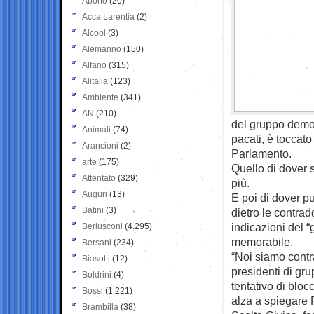
Aborto
(20)
Acca Larentia
(2)
Alcool
(3)
Alemanno
(150)
Alfano
(315)
Alitalia
(123)
Ambiente
(341)
AN
(210)
del gruppo democr
Animali
(74)
pacati, è toccato
Arancioni
(2)
Parlamento.
arte
(175)
Quello di dover s
Attentato
(329)
più.
Auguri
(13)
E poi di dover pu
Batini
(3)
dietro le contra
indicazioni del “
Berlusconi
(4.295)
memorabile.
Bersani
(234)
“Noi siamo contra
Biasotti
(12)
presidenti di gru
Boldrini
(4)
tentativo di bloc
Bossi
(1.221)
alza a spiegare 
Brambilla
(38)