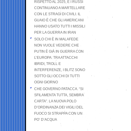
RISPETTO AL 2025, E I RUSSI
CONTINUANO A MARTELLARE
CON LE STRAGI DI CIVILI. IL
GUAIO È CHE GLI AMERICANI
HANNO USATO TUTTI I MISSILI
PER LA GUERRA IN IRAN
SOLO CHI È IN MALAFEDE
NON VUOLE VEDERE CHE
PUTIN È GIÀ IN GUERRA CON
L’EUROPA: TRA ATTACCHI
IBRIDI, TROLL E
INTERFERENZE, I BLITZ SONO
SOTTO GLI OCCHI DI TUTTI
OGNI GIORNO
CHE GOVERNO PATACCA. “SI
SFILAMENTA TUTTA, SEMBRA
CARTA”. LA NUOVA POLO
D’ORDINANZA DEI VIGILI DEL
FUOCO SI STRAPPA CON UN
PO’ D’ACQUA