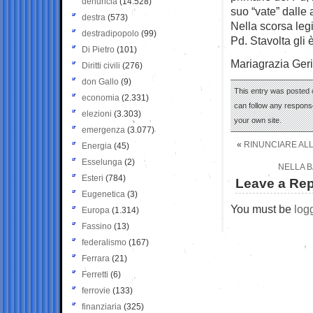
denuncia
(14.528)
suo “vate” dalle 
destra
(573)
Nella scorsa legi
destradipopolo
(99)
Pd. Stavolta gli 
Di Pietro
(101)
Mariagrazia Ger
Diritti civili
(276)
don Gallo
(9)
This entry was posted o
economia
(2.331)
can follow any response
elezioni
(3.303)
your own site.
emergenza
(3.077)
«
RINUNCIARE ALL
Energia
(45)
Esselunga
(2)
NELLA B
Esteri
(784)
Leave a Rep
Eugenetica
(3)
You must be
log
Europa
(1.314)
Fassino
(13)
federalismo
(167)
Ferrara
(21)
Ferretti
(6)
ferrovie
(133)
finanziaria
(325)