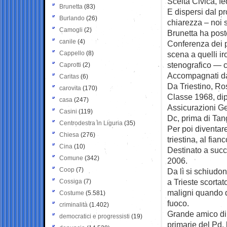
Scelta Civica, f
Brunetta
(83)
E dispersi dal p
Burlando
(26)
chiarezza – noi 
Camogli
(2)
Brunetta ha posto
canile
(4)
Conferenza dei pr
Cappello
(8)
scena a quelli i
stenografico — c
Caprotti
(2)
Accompagnati dal
Caritas
(6)
Da Triestino, R
carovita
(170)
Classe 1968, dipl
casa
(247)
Assicurazioni Ge
Casini
(119)
Dc, prima di Tan
Centrodestra in Liguria
(35)
Per poi diventar
Chiesa
(276)
triestina, al fian
Cina
(10)
Destinato a succe
Comune
(342)
2006.
Coop
(7)
Da lì si schiudon
a Trieste scortat
Cossiga
(7)
maligni quando di
Costume
(5.581)
fuoco.
criminalità
(1.402)
Grande amico di 
democratici e progressisti
(19)
primarie del Pd,