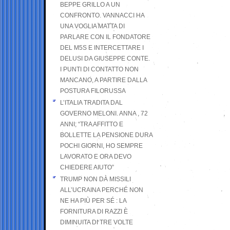
BEPPE GRILLO A UN
CONFRONTO. VANNACCI HA
UNA VOGLIA MATTA DI
PARLARE CON IL FONDATORE
DEL M5S E INTERCETTARE I
DELUSI DA GIUSEPPE CONTE.
I PUNTI DI CONTATTO NON
MANCANO, A PARTIRE DALLA
POSTURA FILORUSSA
L’ITALIA TRADITA DAL
GOVERNO MELONI. ANNA , 72
ANNI; “TRA AFFITTO E
BOLLETTE LA PENSIONE DURA
POCHI GIORNI, HO SEMPRE
LAVORATO E ORA DEVO
CHIEDERE AIUTO”
TRUMP NON DÀ MISSILI
ALL’UCRAINA PERCHÉ NON
NE HA PIÙ PER SÉ : LA
FORNITURA DI RAZZI È
DIMINUITA DI TRE VOLTE