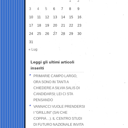
1
2
3
4
5
6
7
8
9
10
11
12
13
14
15
16
17
18
19
20
21
22
23
24
25
26
27
28
29
30
31
« Lug
Leggi gli ultimi articoli
inseriti
PRIMARIE CAMPO LARGO,
ORA SONO IN TANTI A
CHIEDERE A SILVIA SALIS DI
CANDIDARSI: LEI CI STA
PENSANDO
VANNACCI VUOLE PRENDERSI
I “GRILLINI” (SAI CHE
COPPIA…). IL CENTRO STUDI
DI FUTURO NAZIONALE INVITA