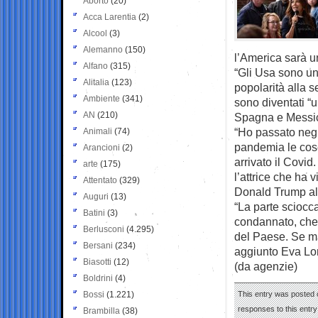
Aborto
(20)
Acca Larentia
(2)
Alcool
(3)
Alemanno
(150)
l’America sarà u
Alfano
(315)
“Gli Usa sono un
Alitalia
(123)
popolarità alla s
Ambiente
(341)
sono diventati “u
AN
(210)
Spagna e Messico.
“Ho passato negl
Animali
(74)
pandemia le cose
Arancioni
(2)
arrivato il Covid
arte
(175)
l’attrice che ha 
Attentato
(329)
Donald Trump al
Auguri
(13)
“La parte sciocc
Batini
(3)
condannato, che 
Berlusconi
(4.295)
del Paese. Se ma
Bersani
(234)
aggiunto Eva Lo
Biasotti
(12)
(da agenzie)
Boldrini
(4)
Bossi
(1.221)
This entry was posted 
responses to this entr
Brambilla
(38)