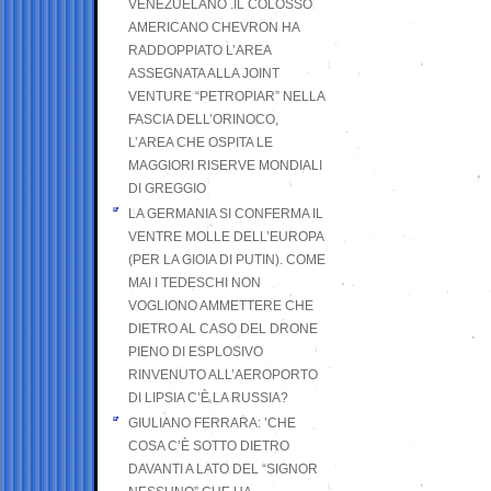
VENEZUELANO .IL COLOSSO
AMERICANO CHEVRON HA
RADDOPPIATO L’AREA
ASSEGNATA ALLA JOINT
VENTURE “PETROPIAR” NELLA
FASCIA DELL’ORINOCO,
L’AREA CHE OSPITA LE
MAGGIORI RISERVE MONDIALI
DI GREGGIO
LA GERMANIA SI CONFERMA IL
VENTRE MOLLE DELL’EUROPA
(PER LA GIOIA DI PUTIN). COME
MAI I TEDESCHI NON
VOGLIONO AMMETTERE CHE
DIETRO AL CASO DEL DRONE
PIENO DI ESPLOSIVO
RINVENUTO ALL’AEROPORTO
DI LIPSIA C’È LA RUSSIA?
GIULIANO FERRARA: ’CHE
COSA C’È SOTTO DIETRO
DAVANTI A LATO DEL “SIGNOR