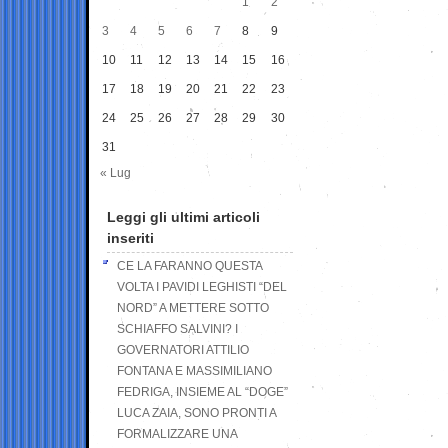
1
2
3
4
5
6
7
8
9
10
11
12
13
14
15
16
17
18
19
20
21
22
23
24
25
26
27
28
29
30
31
« Lug
Leggi gli ultimi articoli
inseriti
CE LA FARANNO QUESTA
VOLTA I PAVIDI LEGHISTI “DEL
NORD” A METTERE SOTTO
SCHIAFFO SALVINI? I
GOVERNATORI ATTILIO
FONTANA E MASSIMILIANO
FEDRIGA, INSIEME AL “DOGE”
LUCA ZAIA, SONO PRONTI A
FORMALIZZARE UNA