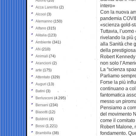
Aborto
(20)
intero»
Acca Larentia
(2)
Con la nuova am
Alcool
(3)
pandemia COVID-
Alemanno
(150)
«scienza gold-st
Alfano
(315)
Tuttavia, l’uomo 
Alitalia
(123)
rivelando la più
Ambiente
(341)
alla Sanità che g
AN
(210)
della prestigiosa
Robert Kennedy J
Animali
(74)
non solo l’Ameri
Arancioni
(2)
La “scienza spaz
arte
(175)
Parliamo sempre
Attentato
(329)
Forse la più inf
Auguri
(13)
continuano a coll
Batini
(3)
fantomatica asso
Berlusconi
(4.295)
messo un piroma
Bersani
(234)
Pensiamo a come 
Biasotti
(12)
del movimento No
Boldrini
(4)
come il comitato
Bossi
(1.221)
Robert Malone, n
fondamento. Ques
Brambilla
(38)