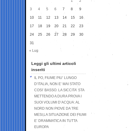
1
2
3
4
5
6
7
8
9
10
11
12
13
14
15
16
17
18
19
20
21
22
23
24
25
26
27
28
29
30
31
« Lug
Leggi gli ultimi articoli
inseriti
IL PO, FIUME PIU’ LUNGO
D’ITALIA, NON E’ MAI STATO
COSI’ BASSO. LA SICCITA’ STA
METTENDO A DURA PROVA I
SUOI VOLUMI D’ACQUA: AL
NORD NON PIOVE DA TRE
MESI,LA SITUAZIONE DEI FIUMI
E’ DRAMMATICA IN TUTTA
EUROPA