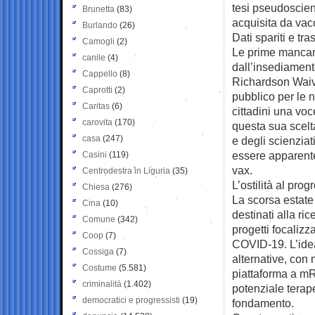
tesi pseudoscie
Brunetta
(83)
acquisita da vac
Burlando
(26)
Dati spariti e t
Camogli
(2)
Le prime mancanz
canile
(4)
dall’insediament
Cappello
(8)
Richardson Waive
Caprotti
(2)
pubblico per le 
Caritas
(6)
cittadini una voc
carovita
(170)
questa sua scelta
casa
(247)
e degli scienzia
essere apparente
Casini
(119)
vax.
Centrodestra in Liguria
(35)
L’ostilità al prog
Chiesa
(276)
La scorsa estate
Cina
(10)
destinati alla ri
Comune
(342)
progetti focalizza
Coop
(7)
COVID-19. L’idea
Cossiga
(7)
alternative, con 
Costume
(5.581)
piattaforma a mR
criminalità
(1.402)
potenziale terap
democratici e progressisti
(19)
fondamento.