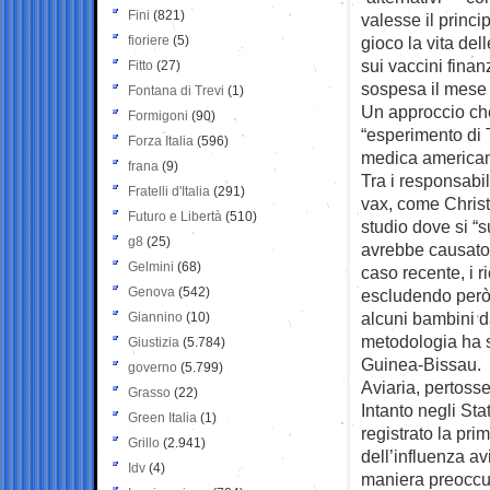
Fini
(821)
valesse il princi
fioriere
(5)
gioco la vita del
sui vaccini finan
Fitto
(27)
sospesa il mese 
Fontana di Trevi
(1)
Un approccio ch
Formigoni
(90)
“esperimento di 
Forza Italia
(596)
medica america
frana
(9)
Tra i responsabi
Fratelli d'Italia
(291)
vax, come Christ
Futuro e Libertà
(510)
studio dove si “s
g8
(25)
avrebbe causato 
Gelmini
(68)
caso recente, i r
Genova
(542)
escludendo però
alcuni bambini da
Giannino
(10)
metodologia ha s
Giustizia
(5.784)
Guinea-Bissau.
governo
(5.799)
Aviaria, pertosse
Grasso
(22)
Intanto negli Sta
Green Italia
(1)
registrato la pr
Grillo
(2.941)
dell’influenza av
Idv
(4)
maniera preoccup