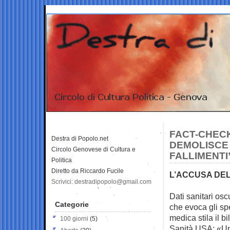
FACT-CHECK
Destra di Popolo.net
DEMOLISCE 
Circolo Genovese di Cultura e
FALLIMENTI
Politica
Diretto da Riccardo Fucile
L’ACCUSA DE
Scrivici: destradipopolo@gmail.com
Dati sanitari oscu
Categorie
che evoca
gli sp
medica stila il b
100 giorni
(5)
Sanità USA: «Un 