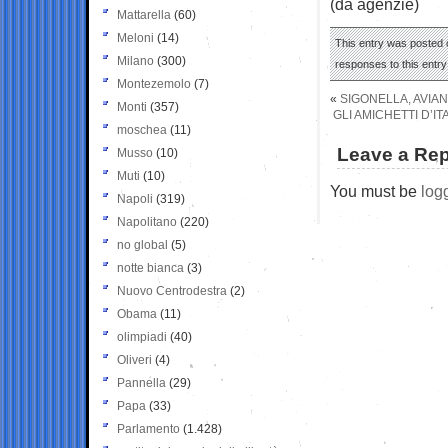
(da agenzie)
Mattarella
(60)
Meloni
(14)
This entry was posted o
Milano
(300)
responses to this entr
Montezemolo
(7)
«
SIGONELLA, AVIAN
Monti
(357)
GLI AMICHETTI D’I
moschea
(11)
Leave a Rep
Musso
(10)
Muti
(10)
You must be
log
Napoli
(319)
Napolitano
(220)
no global
(5)
notte bianca
(3)
Nuovo Centrodestra
(2)
Obama
(11)
olimpiadi
(40)
Oliveri
(4)
Pannella
(29)
Papa
(33)
Parlamento
(1.428)