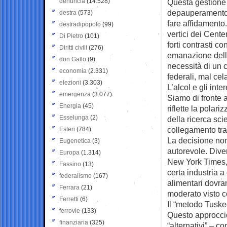
denuncia
(14.528)
Questa gestione o
depauperamento d
destra
(573)
fare affidamento
destradipopolo
(99)
vertici dei Cent
Di Pietro
(101)
forti contrasti c
Diritti civili
(276)
emanazione della
don Gallo
(9)
necessità di un 
economia
(2.331)
federali, mal cel
elezioni
(3.303)
L’alcol e gli inte
emergenza
(3.077)
Siamo di fronte a
Energia
(45)
riflette la polar
Esselunga
(2)
della ricerca sci
collegamento tra 
Esteri
(784)
La decisione non 
Eugenetica
(3)
autorevole. Diver
Europa
(1.314)
New York Times, 
Fassino
(13)
certa industria a
federalismo
(167)
alimentari dovra
Ferrara
(21)
moderato visto 
Ferretti
(6)
Il “metodo Tusk
ferrovie
(133)
Questo approccio 
finanziaria
(325)
“alternativi” – co