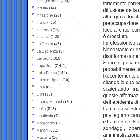
Immigrazione
(734)
fortemente correl
indulto
(14)
diffusione della
inflazione
(26)
altro grave focol
Ingroia
(15)
preoccupazione p
focolai critici c
Interviste
(16)
è cresciuta.
la casta
(1.394)
I professionisti
La Destra
(45)
Nonostante ques
La Sapienza
(5)
disinformazione,
Lavoro
(1.316)
Sono migliaia di 
LegaNord
(2.411)
probabilmente n
Letta Enrico
(154)
Recentemente du
Liberi e Uguali
(10)
citando la sua p
Libia
(68)
scatenando l’ind
Libri
(33)
queste affermazio
dell’epidemia di
Liguria Futurista
(25)
La critica si es
mafia
(543)
privilegiano carn
manifesto
(7)
e l’ambiente. Nono
Margherita
(16)
sondaggi, l’oper
Maroni
(171)
amministrazione
Mastella
(16)