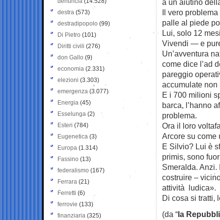
denuncia
(14.528)
a un aiutino del
Il vero problema 
destra
(573)
palle al piede po
destradipopolo
(99)
Lui, solo 12 mesi
Di Pietro
(101)
Vivendi — e pur
Diritti civili
(276)
Un’avventura nat
don Gallo
(9)
come dice l’ad d
economia
(2.331)
pareggio operativ
elezioni
(3.303)
accumulate non s
emergenza
(3.077)
E i 700 milioni 
Energia
(45)
barca, l’hanno af
Esselunga
(2)
problema.
Ora il loro volta
Esteri
(784)
Arcore su come ut
Eugenetica
(3)
E Silvio? Lui è sf
Europa
(1.314)
primis, sono fuor
Fassino
(13)
Smeralda. Anzi. 
federalismo
(167)
costruire – vicin
Ferrara
(21)
attività ludica».
Ferretti
(6)
Di cosa si tratti
ferrovie
(133)
(da “
la Repubbli
finanziaria
(325)