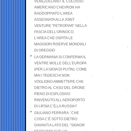
VENEZUELANO .IL COLOSSO
AMERICANO CHEVRON HA
RADDOPPIATO L’AREA
ASSEGNATA ALLA JOINT
VENTURE “PETROPIAR” NELLA
FASCIA DELL’ORINOCO,
L’AREA CHE OSPITA LE
MAGGIORI RISERVE MONDIALI
DI GREGGIO
LA GERMANIA SI CONFERMA IL
VENTRE MOLLE DELL’EUROPA
(PER LA GIOIA DI PUTIN). COME
MAI I TEDESCHI NON
VOGLIONO AMMETTERE CHE
DIETRO AL CASO DEL DRONE
PIENO DI ESPLOSIVO
RINVENUTO ALL’AEROPORTO
DI LIPSIA C’È LA RUSSIA?
GIULIANO FERRARA: ’CHE
COSA C’È SOTTO DIETRO
DAVANTI A LATO DEL “SIGNOR