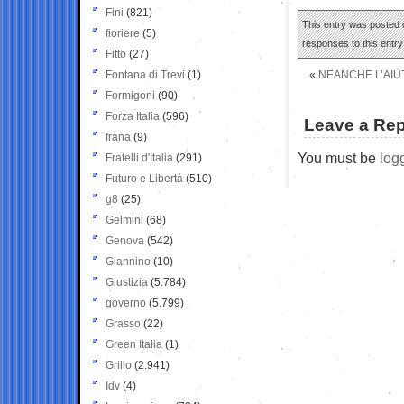
Fini
(821)
This entry was posted o
fioriere
(5)
responses to this entr
Fitto
(27)
Fontana di Trevi
(1)
«
NEANCHE L’AIU
Formigoni
(90)
Forza Italia
(596)
Leave a Rep
frana
(9)
You must be
log
Fratelli d'Italia
(291)
Futuro e Libertà
(510)
g8
(25)
Gelmini
(68)
Genova
(542)
Giannino
(10)
Giustizia
(5.784)
governo
(5.799)
Grasso
(22)
Green Italia
(1)
Grillo
(2.941)
Idv
(4)