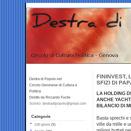
FININVEST, 
Destra di Popolo.net
SFIZI DI PAP
Circolo Genovese di Cultura e
Politica
LA HOLDING D
Diretto da Riccardo Fucile
ANCHE YACHT,
Scrivici: destradipopolo@gmail.com
BILANCIO DI 
Categorie
Basta sprechi e s
ville da mille e 
100 giorni
(5)
milioni buttati ne