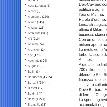
Aborto
(20)
L’ex-Cav può con
Acca Larentia
(2)
politica e agnell
Alcool
(3)
l’era di Marina.
Alemanno
(150)
Parola d’ordine: 
Alfano
(315)
Linea strategica:
Alitalia
(123)
ultimo il Milan –
Ambiente
(341)
business storici e
AN
(210)
Con un unico dub
milioni aperto ne
Animali
(74)
La rivoluzione “m
Arancioni
(2)
turbo: la scure de
arte
(175)
Airlines.
Attentato
(329)
A dieta sono fini
Auguri
(13)
700 milioni di li
Batini
(3)
difendere Pier Si
Berlusconi
(4.295)
finanza», dice so
Bersani
(234)
— il vero collante
Biasotti
(12)
Dove Barbara, El
Boldrini
(4)
di ferro di Colog
Bossi
(1.221)
La spending revi
accumulati negli 
Brambilla
(38)