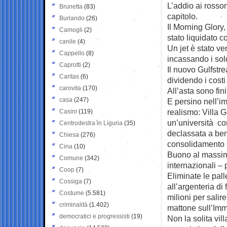
L’addio ai rosson
Brunetta
(83)
capitolo.
Burlando
(26)
Il Morning Glory,
Camogli
(2)
stato liquidato c
canile
(4)
Un jet è stato v
Cappello
(8)
incassando i sold
Caprotti
(2)
Il nuovo Gulfstr
Caritas
(6)
dividendo i costi
carovita
(170)
All’asta sono fin
casa
(247)
E persino nell’i
realismo: Villa 
Casini
(119)
un’università con
Centrodestra in Liguria
(35)
declassata a ben
Chiesa
(276)
consolidamento s
Cina
(10)
Buono al massimo 
Comune
(342)
internazionali – 
Coop
(7)
Eliminate le pal
Cossiga
(7)
all’argenteria d
Costume
(5.581)
milioni per sali
criminalità
(1.402)
mattone sull’Imm
democratici e progressisti
(19)
Non la solita vil