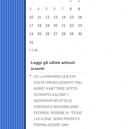
1
2
3
4
5
6
7
8
9
10
11
12
13
14
15
16
17
18
19
20
21
22
23
24
25
26
27
28
29
30
31
« Lug
Leggi gli ultimi articoli
inseriti
CE LA FARANNO QUESTA
VOLTA I PAVIDI LEGHISTI “DEL
NORD” A METTERE SOTTO
SCHIAFFO SALVINI? I
GOVERNATORI ATTILIO
FONTANA E MASSIMILIANO
FEDRIGA, INSIEME AL “DOGE”
LUCA ZAIA, SONO PRONTI A
FORMALIZZARE UNA