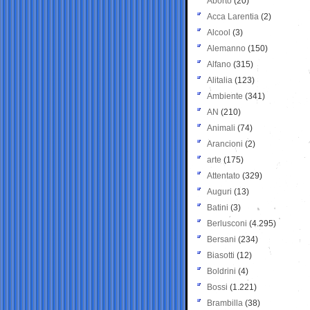
Aborto
(20)
Acca Larentia
(2)
Alcool
(3)
Alemanno
(150)
Alfano
(315)
Alitalia
(123)
Ambiente
(341)
AN
(210)
Animali
(74)
Arancioni
(2)
arte
(175)
Attentato
(329)
Auguri
(13)
Batini
(3)
Berlusconi
(4.295)
Bersani
(234)
Biasotti
(12)
Boldrini
(4)
Bossi
(1.221)
Brambilla
(38)