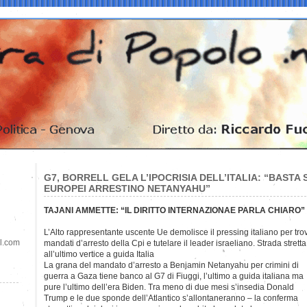
G7, BORRELL GELA L’IPOCRISIA DELL’ITALIA: “BASTA 
EUROPEI ARRESTINO NETANYAHU”
TAJANI AMMETTE: “IL DIRITTO INTERNAZIONAE PARLA CHIARO”
L’Alto rappresentante uscente Ue demolisce il pressing italiano per tr
il.com
mandati d’arresto della Cpi e tutelare il leader israeliano. Strada stretta
all’ultimo vertice a guida Italia
La grana del mandato d’arresto a Benjamin Netanyahu per crimini di
guerra a Gaza tiene banco al G7 di Fiuggi, l’ultimo a guida italiana ma
pure l’ultimo dell’era Biden. Tra meno di due mesi s’insedia Donald
Trump e le due sponde dell’Atlantico s’allontaneranno – la conferma