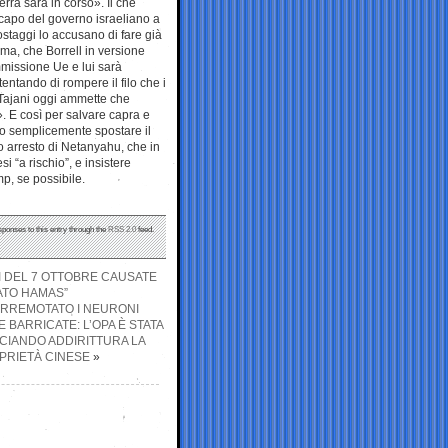
ra sarà in corso». Il che
 capo del governo israeliano a
staggi lo accusano di fare già
mma, che Borrell in versione
missione Ue e lui sarà
ntando di rompere il filo che i
i Tajani oggi ammette che
». E così per salvare capra e
ro semplicemente spostare il
vo arresto di Netanyahu, che in
i “a rischio”, e insistere
mp, se possibile.
sponses to this entry through the
RSS 2.0
feed.
GI DEL 7 OTTOBRE CAUSATE
ATO HAMAS”
TERREMOTATO I NEURONI
E BARRICATE: L’OPA È STATA
CIANDO ADDIRITTURA LA
PRIETÀ CINESE
»