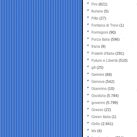
Fini
(821)
fioriere
(5)
Fitto
(27)
Fontana di Trevi
(1)
Formigoni
(90)
Forza Italia
(596)
frana
(9)
Fratelli d'Italia
(291)
Futuro e Libertà
(510)
g8
(25)
Gelmini
(68)
Genova
(542)
Giannino
(10)
Giustizia
(5.784)
governo
(5.799)
Grasso
(22)
Green Italia
(1)
Grillo
(2.941)
Idv
(4)