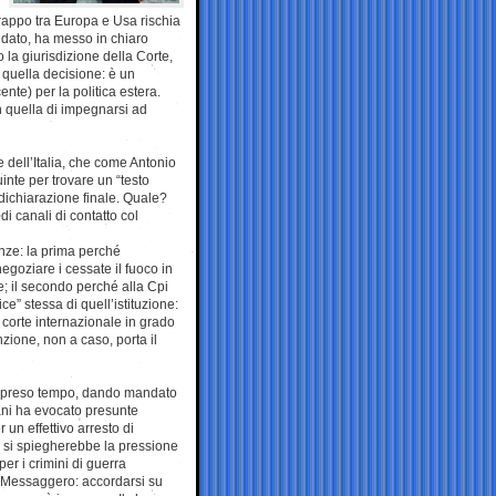
trappo tra Europa e Usa rischia
ndato, ha messo in chiaro
la giurisdizione della Corte,
 quella decisione: è un
nte) per la politica estera.
on quella di impegnarsi ad
 dell’Italia, che come Antonio
uinte per trovare un “testo
dichiarazione finale. Quale?
di canali di contatto col
nze: la prima perché
negoziare i cessate il fuoco in
e; il secondo perché alla Cpi
ce” stessa di quell’istituzione:
a corte internazionale in grado
nzione, non a caso, porta il
ha preso tempo, dando mandato
ajani ha evocato presunte
un effettivo arresto di
 si spiegherebbe la pressione
er i crimini di guerra
l Messaggero: accordarsi su