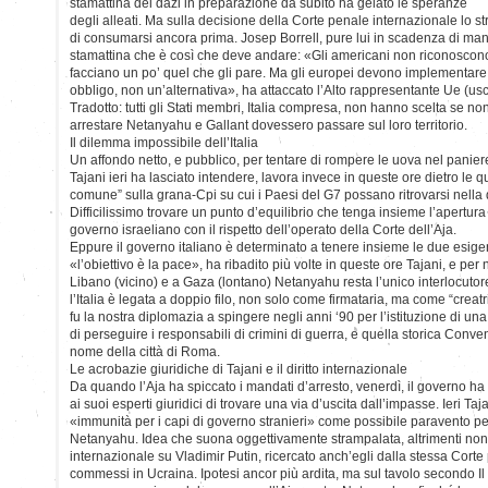
stamattina dei dazi in preparazione da subito ha gelato le speranze
degli alleati. Ma sulla decisione della Corte penale internazionale lo s
di consumarsi ancora prima. Josep Borrell, pure lui in scadenza di ma
stamattina che è così che deve andare: «Gli americani non riconoscono 
facciano un po’ quel che gli pare. Ma gli europei devono implementare
obbligo, non un’alternativa», ha attaccato l’Alto rappresentante Ue (usce
Tradotto: tutti gli Stati membri, Italia compresa, non hanno scelta se n
arrestare Netanyahu e Gallant dovessero passare sul loro territorio.
Il dilemma impossibile dell’Italia
Un affondo netto, e pubblico, per tentare di rompere le uova nel paniere
Tajani ieri ha lasciato intendere, lavora invece in queste ore dietro le q
comune” sulla grana-Cpi su cui i Paesi del G7 possano ritrovarsi nella 
Difficilissimo trovare un punto d’equilibrio che tenga insieme l’apertura 
governo israeliano con il rispetto dell’operato della Corte dell’Aja.
Eppure il governo italiano è determinato a tenere insieme le due esige
«l’obiettivo è la pace», ha ribadito più volte in queste ore Tajani, e per 
Libano (vicino) e a Gaza (lontano) Netanyahu resta l’unico interlocutor
l’Italia è legata a doppio filo, non solo come firmataria, ma come “creatri
fu la nostra diplomazia a spingere negli anni ‘90 per l’istituzione di un
di perseguire i responsabili di crimini di guerra, e quella storica Conve
nome della città di Roma.
Le acrobazie giuridiche di Tajani e il diritto internazionale
Da quando l’Aja ha spiccato i mandati d’arresto, venerdì, il governo 
ai suoi esperti giuridici di trovare una via d’uscita dall’impasse. Ieri T
«immunità per i capi di governo stranieri» come possibile paravento per 
Netanyahu. Idea che suona oggettivamente strampalata, altrimenti non
internazionale su Vladimir Putin, ricercato anch’egli dalla stessa Corte p
commessi in Ucraina. Ipotesi ancor più ardita, ma sul tavolo secondo I