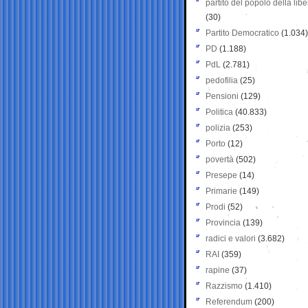
partito del popolo della libe
(30)
Partito Democratico
(1.034)
PD
(1.188)
PdL
(2.781)
pedofilia
(25)
Pensioni
(129)
Politica
(40.833)
polizia
(253)
Porto
(12)
povertà
(502)
Presepe
(14)
Primarie
(149)
Prodi
(52)
Provincia
(139)
radici e valori
(3.682)
RAI
(359)
rapine
(37)
Razzismo
(1.410)
Referendum
(200)