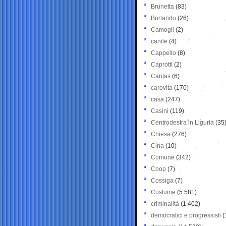
Brunetta
(83)
Burlando
(26)
Camogli
(2)
canile
(4)
Cappello
(8)
Caprotti
(2)
Caritas
(6)
carovita
(170)
casa
(247)
Casini
(119)
Centrodestra in Liguria
(35
Chiesa
(276)
Cina
(10)
Comune
(342)
Coop
(7)
Cossiga
(7)
Costume
(5.581)
criminalità
(1.402)
democratici e progressisti
(