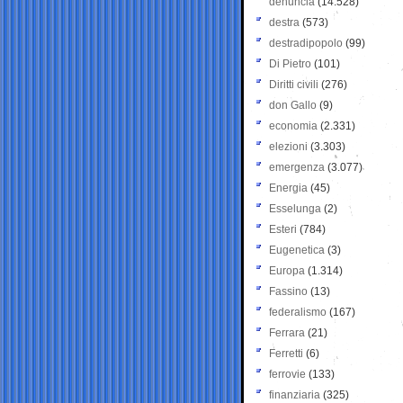
denuncia
(14.528)
destra
(573)
destradipopolo
(99)
Di Pietro
(101)
Diritti civili
(276)
don Gallo
(9)
economia
(2.331)
elezioni
(3.303)
emergenza
(3.077)
Energia
(45)
Esselunga
(2)
Esteri
(784)
Eugenetica
(3)
Europa
(1.314)
Fassino
(13)
federalismo
(167)
Ferrara
(21)
Ferretti
(6)
ferrovie
(133)
finanziaria
(325)