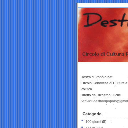
Destra di Popolo.net
Circolo Genovese di Cultura e
Politica
Diretto da Riccardo Fucile
Scrivici: destradipopolo@gma
Categorie
100 giorni
(5)