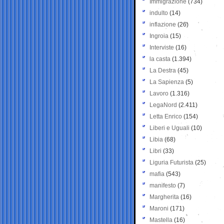
Immigrazione
(734)
indulto
(14)
inflazione
(26)
Ingroia
(15)
Interviste
(16)
la casta
(1.394)
La Destra
(45)
La Sapienza
(5)
Lavoro
(1.316)
LegaNord
(2.411)
Letta Enrico
(154)
Liberi e Uguali
(10)
Libia
(68)
Libri
(33)
Liguria Futurista
(25)
mafia
(543)
manifesto
(7)
Margherita
(16)
Maroni
(171)
Mastella
(16)