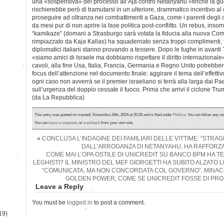
una «sospensiva» del processo all’Aja contro Netanyahu «finché la guer
rischierebbe però di tramutarsi in un ulteriore, drammatico incentivo al
proseguire ad oltranza nei combattimenti a Gaza, come i parenti degli o
da mesi pur di non aprire la fase politica post-conflitto. Un rebus, inso
“kamikaze” (domani a Strasburgo sarà votata la fiducia alla nuova Com
rimpiazzato da Kaja Kallas) ha squadernato senza troppi complimenti, te
diplomatici italiani stanno provando a tessere. Dopo le fughe in avant
«siamo amici di Israele ma dobbiamo rispettare il diritto internazionale
cavoli, alla fine Usa, Italia, Francia, Germania e Regno Unito potrebbe
focus dell’attenzione nel documento finale: aggirare il tema dell’effetti
ogni caso non avverrà se il premier israeliano si terrà alla larga dai Paes
sull’urgenza del doppio cessate il fuoco. Prima che arrivi il ciclone Tru
(da La Repubblica)
This entry was posted on martedì, Novembre 26th, 2024 at 20:20 and is filed under
Politica
. You can follow any re
)
You can
leave a response
, or
trackback
from your own site.
«
CONCLUSA L’INDAGINE DEI FAMILIARI DELLE VITTIME: “STRA
DALL’ARROGANZA DI NETANYAHU, HA RAFFORZ
COME MAI L’OPA OSTILE DI UNICREDIT SU BANCO BPM HA 
LEGHISTI? IL MINISTRO DEL MEF GIORGETTI HA SUBITO ALZATO L
“COMUNICATA, MA NON CONCORDATA COL GOVERNO”, MINAC
GOLDEN POWER, COME SE UNICREDIT FOSSE DI PRO
Leave a Reply
You must be
logged in
to post a comment.
19)