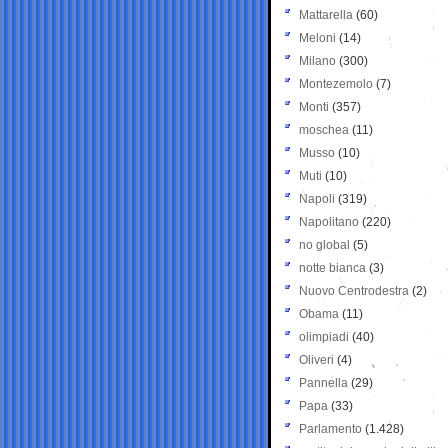
Mattarella
(60)
Meloni
(14)
Milano
(300)
Montezemolo
(7)
Monti
(357)
moschea
(11)
Musso
(10)
Muti
(10)
Napoli
(319)
Napolitano
(220)
no global
(5)
notte bianca
(3)
Nuovo Centrodestra
(2)
Obama
(11)
olimpiadi
(40)
Oliveri
(4)
Pannella
(29)
Papa
(33)
Parlamento
(1.428)