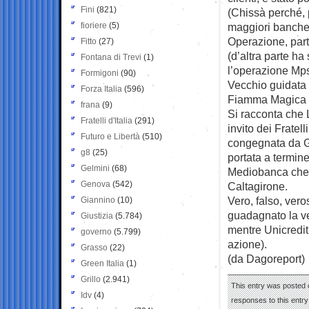
Fini
(821)
(Chissà perché, p
fioriere
(5)
maggiori banche
Operazione, par
Fitto
(27)
(d’altra parte h
Fontana di Trevi
(1)
l’operazione Mps
Formigoni
(90)
Vecchio guidata 
Forza Italia
(596)
Fiamma Magica di
frana
(9)
Si racconta che 
Fratelli d'Italia
(291)
invito dei Fratell
Futuro e Libertà
(510)
congegnata da Gi
g8
(25)
portata a termin
Gelmini
(68)
Mediobanca che h
Genova
(542)
Caltagirone.
Vero, falso, ver
Giannino
(10)
guadagnato la ve
Giustizia
(5.784)
mentre Unicredit
governo
(5.799)
azione).
Grasso
(22)
(da Dagoreport)
Green Italia
(1)
Grillo
(2.941)
This entry was posted 
Idv
(4)
responses to this entr