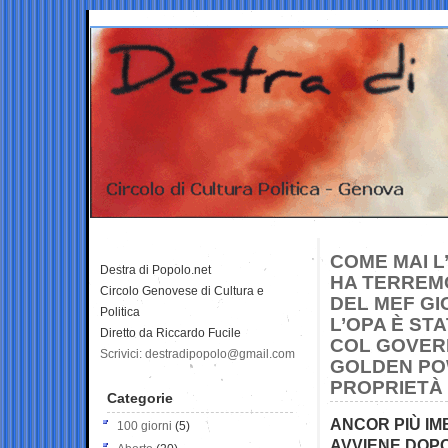
COME MAI L
Destra di Popolo.net
HA TERREMO
Circolo Genovese di Cultura e
DEL MEF GI
Politica
L’OPA È ST
Diretto da Riccardo Fucile
COL GOVERN
Scrivici: destradipopolo@gmail.com
GOLDEN POW
PROPRIETÀ
Categorie
ANCOR PIÙ IM
100 giorni
(5)
AVVIENE DOP