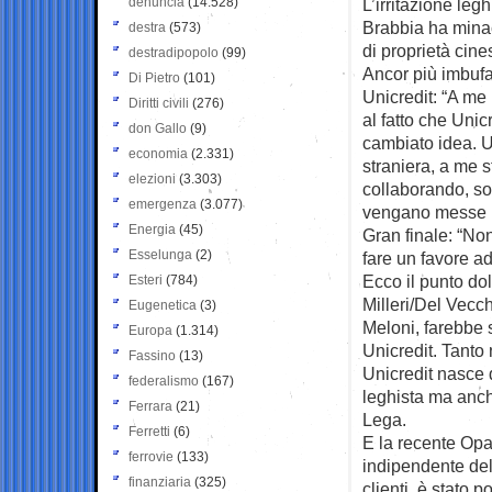
denuncia
(14.528)
L’irritazione leg
Brabbia ha minac
destra
(573)
di proprietà cine
destradipopolo
(99)
Ancor più imbufal
Di Pietro
(101)
Unicredit: “A me
Diritti civili
(276)
al fatto che Uni
don Gallo
(9)
cambiato idea. U
economia
(2.331)
straniera, a me 
elezioni
(3.303)
collaborando, sog
emergenza
(3.077)
vengano messe in
Energia
(45)
Gran finale: “No
Esselunga
(2)
fare un favore ad 
Ecco il punto do
Esteri
(784)
Milleri/Del Vecc
Eugenetica
(3)
Meloni, farebbe 
Europa
(1.314)
Unicredit. Tanto
Fassino
(13)
Unicredit nasce 
federalismo
(167)
leghista ma anch
Ferrara
(21)
Lega.
Ferretti
(6)
E la recente Opa
ferrovie
(133)
indipendente del
finanziaria
(325)
clienti, è stato 