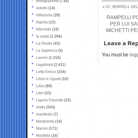
Immigrazione
(734)
«
G7, BORRELL GELA
indulto
(14)
inflazione
(26)
RAMPELLI PO
Ingroia
(15)
PER LUI SA
Interviste
(16)
MICHETTI P
la casta
(1.394)
Leave a Rep
La Destra
(45)
La Sapienza
(5)
You must be
log
Lavoro
(1.316)
LegaNord
(2.411)
Letta Enrico
(154)
Liberi e Uguali
(10)
Libia
(68)
Libri
(33)
Liguria Futurista
(25)
mafia
(543)
manifesto
(7)
Margherita
(16)
Maroni
(171)
Mastella
(16)