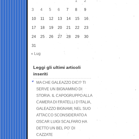
1
2
3
4
5
6
7
8
9
10
11
12
13
14
15
16
17
18
19
20
21
22
23
24
25
26
27
28
29
30
31
« Lug
Leggi gli ultimi articoli
inseriti
MA CHE GALEAZZO DICI? TI
SERVE UN BIGNAMINO DI
STORIA. IL CAPOGRUPPO ALLA
CAMERA DI FRATELLI D’ITALIA,
GALEAZZO BIGNAMI, NEL SUO
ATTACCO SCONSIDERATO A
OSCAR LUIGI SCALFARO HA
DETTO UN BEL PO’ DI
CAZZATE