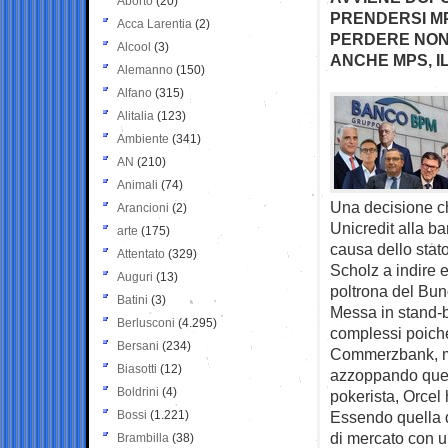
Aborto
(20)
PRENDERSI MPS
Acca Larentia
(2)
PERDERE NON 
Alcool
(3)
ANCHE MPS, I
Alemanno
(150)
Alfano
(315)
Alitalia
(123)
Ambiente
(341)
AN
(210)
Animali
(74)
Una decisione ch
Arancioni
(2)
Unicredit alla b
arte
(175)
causa dello stat
Attentato
(329)
Scholz a indire e
Auguri
(13)
poltrona del Bun
Batini
(3)
Messa in stand-b
Berlusconi
(4.295)
complessi poich
Bersani
(234)
Commerzbank, me
Biasotti
(12)
azzoppando quell
Boldrini
(4)
pokerista, Orcel
Bossi
(1.221)
Essendo quella d
di mercato con u
Brambilla
(38)