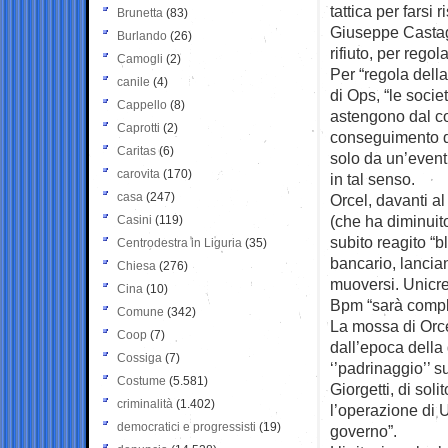
tattica per farsi
Brunetta
(83)
Giuseppe Castag
Burlando
(26)
rifiuto, per rego
Camogli
(2)
Per “regola della
canile
(4)
di Ops, “le societ
Cappello
(8)
astengono dal co
Caprotti
(2)
conseguimento deg
Caritas
(6)
solo da un’event
carovita
(170)
in tal senso.
casa
(247)
Orcel, davanti a
(che ha diminuit
Casini
(119)
subito reagito “b
Centrodestra in Liguria
(35)
bancario, lancia
Chiesa
(276)
muoversi. Unicred
Cina
(10)
Bpm “sarà compl
Comune
(342)
La mossa di Orc
Coop
(7)
dall’epoca della
Cossiga
(7)
‘’padrinaggio’’ s
Costume
(5.581)
Giorgetti, di sol
criminalità
(1.402)
l’operazione di 
democratici e progressisti
(19)
governo”.