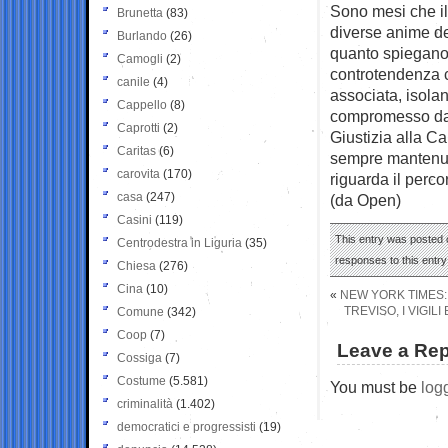
Sono mesi che il
Brunetta
(83)
diverse anime de
Burlando
(26)
quanto spiegano n
Camogli
(2)
controtendenza c
canile
(4)
associata, isolan
Cappello
(8)
compromesso dal
Caprotti
(2)
Giustizia alla 
Caritas
(6)
sempre mantenuto 
carovita
(170)
riguarda il perc
casa
(247)
(da Open)
Casini
(119)
This entry was posted 
Centrodestra in Liguria
(35)
responses to this entr
Chiesa
(276)
Cina
(10)
«
NEW YORK TIMES: 
TREVISO, I VIGI
Comune
(342)
Coop
(7)
Leave a Rep
Cossiga
(7)
Costume
(5.581)
You must be
log
criminalità
(1.402)
democratici e progressisti
(19)