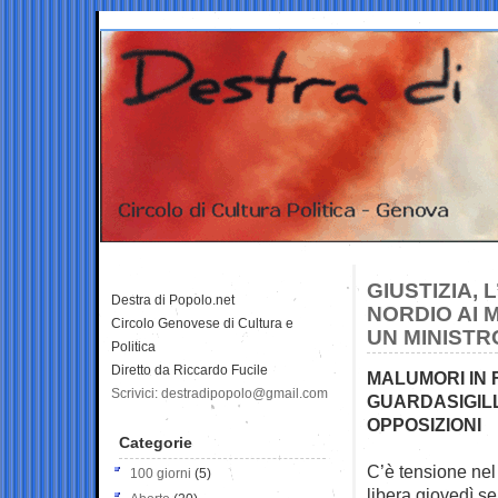
GIUSTIZIA, 
Destra di Popolo.net
NORDIO AI M
Circolo Genovese di Cultura e
UN MINISTR
Politica
Diretto da Riccardo Fucile
MALUMORI IN 
Scrivici: destradipopolo@gmail.com
GUARDASIGILL
OPPOSIZIONI
Categorie
C’è tensione nel
100 giorni
(5)
libera giovedì se