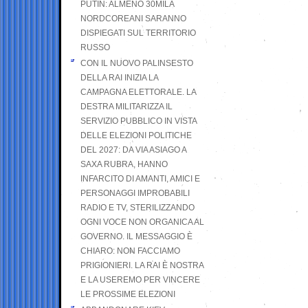
PUTIN: ALMENO 30MILA
NORDCOREANI SARANNO
DISPIEGATI SUL TERRITORIO
RUSSO
CON IL NUOVO PALINSESTO
DELLA RAI INIZIA LA
CAMPAGNA ELETTORALE. LA
DESTRA MILITARIZZA IL
SERVIZIO PUBBLICO IN VISTA
DELLE ELEZIONI POLITICHE
DEL 2027: DA VIA ASIAGO A
SAXA RUBRA, HANNO
INFARCITO DI AMANTI, AMICI E
PERSONAGGI IMPROBABILI
RADIO E TV, STERILIZZANDO
OGNI VOCE NON ORGANICA AL
GOVERNO. IL MESSAGGIO È
CHIARO: NON FACCIAMO
PRIGIONIERI. LA RAI È NOSTRA
E LA USEREMO PER VINCERE
LE PROSSIME ELEZIONI