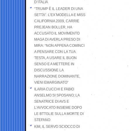
D’ITALIA
“TRUMP È IL LEADER DI UNA
SETTA”. L’EX MODELLA E MISS
CALIFORNIA 2009, CARRIE
PREJEAN BOLLER, HA
ACCUSATO IL MOVIMENTO
MAGA DI AVERLA PRESO DI
MIRA: “NON APPENA COMINCI
A PENSARE CON LA TUA
TESTA, A USARE IL BUON
SENSO E A METTERE IN
DISCUSSIONE LA
NARRAZIONE DOMINANTE,
VIENI EMARGINATO”
ILARIA CUCCHI E FABIO
ANSELMO SI SPOSANO; LA
SENATRICE DI AVS E
L’AVVOCATO INSIEME DOPO
LE BTTGLIE SULLA MORTE DI
STEFANO
KIM, IL SERVO SCIOCCO DI