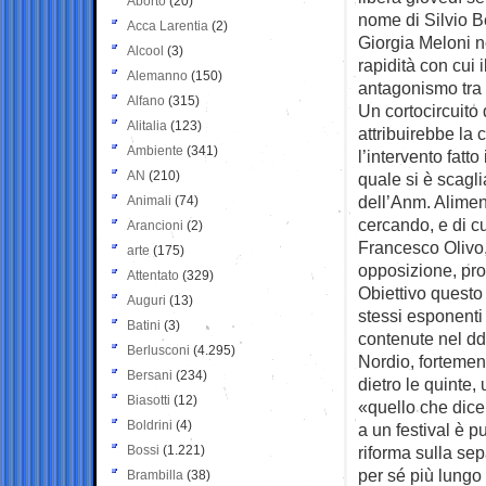
Aborto
(20)
nome di Silvio B
Acca Larentia
(2)
Giorgia Meloni n
Alcool
(3)
rapidità con cui i
Alemanno
(150)
antagonismo tra m
Alfano
(315)
Un cortocircuito 
Alitalia
(123)
attribuirebbe la 
Ambiente
(341)
l’intervento fatto
AN
(210)
quale si è scagli
dell’Anm. Alimen
Animali
(74)
cercando, e di c
Arancioni
(2)
Francesco Olivo,
arte
(175)
opposizione, pro
Attentato
(329)
Obiettivo questo
Auguri
(13)
stessi esponenti 
Batini
(3)
contenute nel ddl
Berlusconi
(4.295)
Nordio, fortemen
Bersani
(234)
dietro le quinte
Biasotti
(12)
«quello che dice
Boldrini
(4)
a un festival è p
Bossi
(1.221)
riforma sulla sep
per sé più lungo
Brambilla
(38)