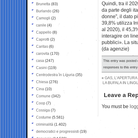
Quindi, tra il 202
Brunetta
(83)
da parte degli ita
Burlando
(26)
donne”, il dato p
Camogli
(2)
39,8% utilizza In
canile
(4)
al 2020), il 45,3
Cappello
(8)
interagire on lin
Caprotti
(2)
pubblici». La si
Caritas
(6)
(da agenzie)
carovita
(170)
casa
(247)
This entry was posted o
responses to this entr
Casini
(119)
Centrodestra in Liguria
(35)
«
GAS, L’APERTURA
Chiesa
(276)
LA BUFALA IN LING
Cina
(10)
Leave a Rep
Comune
(342)
Coop
(7)
You must be
log
Cossiga
(7)
Costume
(5.581)
criminalità
(1.402)
democratici e progressisti
(19)