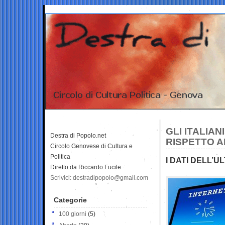
GLI ITALIA
Destra di Popolo.net
RISPETTO A
Circolo Genovese di Cultura e
Politica
I DATI DELL’
Diretto da Riccardo Fucile
Scrivici: destradipopolo@gmail.com
Categorie
100 giorni
(5)