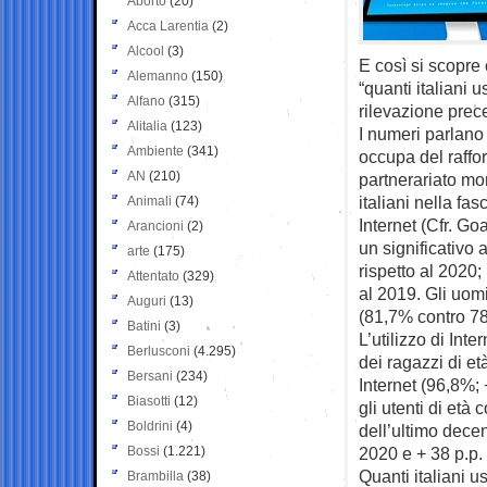
Aborto
(20)
Acca Larentia
(2)
Alcool
(3)
E così si scopre 
Alemanno
(150)
“quanti italiani u
Alfano
(315)
rilevazione prec
Alitalia
(123)
I numeri parlano 
Ambiente
(341)
occupa del raffo
AN
(210)
partnerariato mo
italiani nella fa
Animali
(74)
Internet (Cfr. Go
Arancioni
(2)
un significativo 
arte
(175)
rispetto al 2020;
Attentato
(329)
al 2019. Gli uom
Auguri
(13)
(81,7% contro 78
Batini
(3)
L’utilizzo di Inte
Berlusconi
(4.295)
dei ragazzi di et
Bersani
(234)
Internet (96,8%; 
Biasotti
(12)
gli utenti di età
Boldrini
(4)
dell’ultimo dece
Bossi
(1.221)
2020 e + 38 p.p. 
Quanti italiani 
Brambilla
(38)