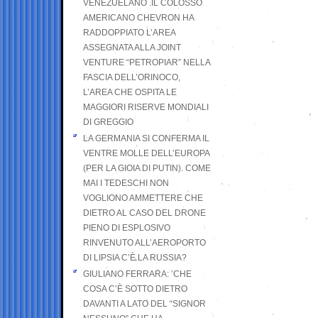
VENEZUELANO .IL COLOSSO
AMERICANO CHEVRON HA
RADDOPPIATO L’AREA
ASSEGNATA ALLA JOINT
VENTURE “PETROPIAR” NELLA
FASCIA DELL’ORINOCO,
L’AREA CHE OSPITA LE
MAGGIORI RISERVE MONDIALI
DI GREGGIO
LA GERMANIA SI CONFERMA IL
VENTRE MOLLE DELL’EUROPA
(PER LA GIOIA DI PUTIN). COME
MAI I TEDESCHI NON
VOGLIONO AMMETTERE CHE
DIETRO AL CASO DEL DRONE
PIENO DI ESPLOSIVO
RINVENUTO ALL’AEROPORTO
DI LIPSIA C’È LA RUSSIA?
GIULIANO FERRARA: ’CHE
COSA C’È SOTTO DIETRO
DAVANTI A LATO DEL “SIGNOR