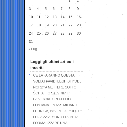
1
2
3
4
5
6
7
8
9
10
11
12
13
14
15
16
17
18
19
20
21
22
23
24
25
26
27
28
29
30
31
« Lug
Leggi gli ultimi articoli
inseriti
CE LA FARANNO QUESTA
VOLTA I PAVIDI LEGHISTI “DEL
NORD” A METTERE SOTTO
SCHIAFFO SALVINI? I
GOVERNATORI ATTILIO
FONTANA E MASSIMILIANO
FEDRIGA, INSIEME AL “DOGE”
LUCA ZAIA, SONO PRONTI A
FORMALIZZARE UNA